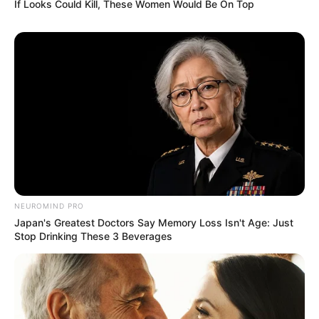
If Looks Could Kill, These Women Would Be On Top
They Laughed At Her Curves—Now She's A Modeling
Sensation
NEUROMIND PRO
BRAINBERRIES
Japan's Greatest Doctors Say Memory Loss Isn't Age: Just
Stop Drinking These 3 Beverages