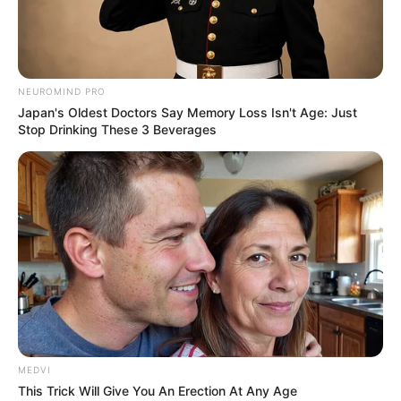
NEUROMIND PRO
Japan's Oldest Doctors Say Memory Loss Isn't Age: Just
Stop Drinking These 3 Beverages
Top 8 People Living Strange But Happy Lifestyles
BRAINBERRIES
MEDVI
This Trick Will Give You An Erection At Any Age