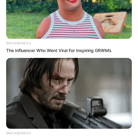
BRAINBERRIES
BRAINBERRIES
The Influencer Who Went Viral For Inspiring GRWMs
The Rarest And Most Valuable Card In The Whole
World
BRAINBERRIES
BRAINBERRIES