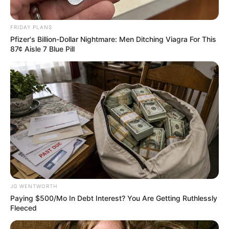
FRIDAY PLANS
Pfizer's Billion-Dollar Nightmare: Men Ditching Viagra For This
87¢ Aisle 7 Blue Pill
Why this ordinary drink is the secret to feeling your
best every day
CTA LOVE
JG WENTWORTH
Paying $500/Mo In Debt Interest? You Are Getting Ruthlessly
Fleeced