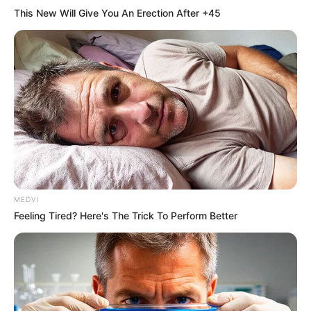
How They Made Little Simba Look So Lifelike in 'The
This New Will Give You An Erection After +45
Lion King'
BRAINBERRIES
MEDVI
Feeling Tired? Here's The Trick To Perform Better
10 Epic Failures That Were Completely Preventable
— Find Out
BRAINBERRIES