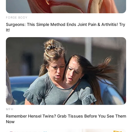
เปิดสมัครสมาชิก (ฟรี) เร็วๆนี้
FORGE BODY
Surgeons: This Simple Method Ends Joint Pain & Arthritis! Try
It!
LEGAL
นโยบายคุกกี้
นโยบายการคุ้มครองข้อมูลส่วนบุคคล
ติดต่อเรา
เกี่ยวกับเอ็มไทย
TOP CONTENT
MFH
วัดสวย
Remember Hensel Twins? Grab Tissues Before You See Them
วัดสวยเชียงใหม่
Now
ทำนายฝัน