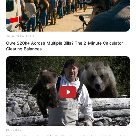
มรรคผลพระโพธิสัตว์กวนอิม
JG WENTWORTH
Owe $20k+ Across Multiple Bills? The 2-Minute Calculator
สีมงคล
Clearing Balances
แจกตาราง สีมงคลตามราศี 2569 ประจำ
เดือนสิงหาคม โดย อ.รักษ์ เลขเด็ด
สีมงคล
ดูเพิ่มเติม
BUZZDAY