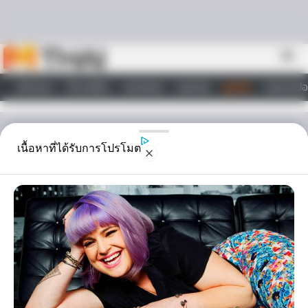
Skip to content
menu
หน้าแรก
ทำนายฝัน
ตรวจหวย
ผลบอล
ดูดวง
วอลเปเปอ
ไลฟ์สไตล์
ดูดวง
เนื้อหาที่ได้รับการโปรโมต
คำทำนาย คุณเป็นใคร ทำไร
มา เมื่อชาติก่อน?
หลายคนที่อยากรู้ว่าชาติที่แล้ว คุณเกิดเป็นใครแล้วเคยทำอะไรมาเมื่อชาติ
ก่อน ลองมาดู คำทำนาย ต่อไปนี้ครับ ซึ่งอาจจะไขข้อข้องใจที่คุณเคย
สงสัยได้