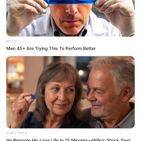
MEDVI
Men 45+ Are Trying This To Perform Better
To Steamy To Stream? Not For The Bridgertons! 9
Must-See Scenes
BRAINBERRIES
DIRECTMAX
He Rewrote His Love Life In 15 Minutes—Wife's Shock Says