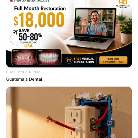
สถิติหวยรายเดือน
ดวงรายวัน
บทสวดมนต์
วิธีบนไอ้ไข่
ไหว้ท้าวเวสสุวรรณ
วิธีไหว้วัดแขก
วอลเปเปอร์พระแม่ลักษมี
วอลเปเปอร์ ฟรี
สีมงคล
GUATEMALA DENTAL
Guatemala Dental
FOLLOW US
เว็บไซต์นี้ใช้คุกกี้
เพื่อการนำเสนอเนื้อหาที่ดี รวมถึงการจัดการข้อมูลส่วนบุคคล เพื่อให้คุณได้รับ
ประสบการณ์ที่ดีบนบริการของเว็บไซต์เรา หากคุณใช้บริการเว็บไซต์นี้ต่อไปโดย
ไม่มีการปรับตั้งค่าใดๆนั้น แสดงว่าคุณยอมรับนโยบายคุกกี้และนโยบายส่วน
บุคคลของเรา
Copyright © 2016