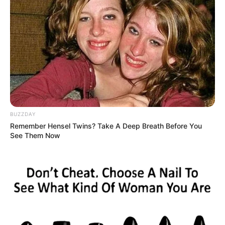
Once Criticized For Her Figure, Now She's Turning
Heads
BRAINBERRIES
BUZZDAY
Remember Hensel Twins? Take A Deep Breath Before You
See Them Now
Why this ordinary drink is the secret to feeling your
best every day