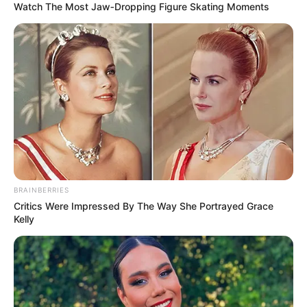
Watch The Most Jaw‑Dropping Figure Skating Moments
Remember This Kick-Ass Star? See His Shocking
Transformation
BRAINBERRIES
BRAINBERRIES
Critics Were Impressed By The Way She Portrayed Grace
Kelly
Magnetic Floating Bed: All That Luxury For Mere $1.6
Mil?
BRAINBERRIES
Are You The Same Alone And With Others? Find Out