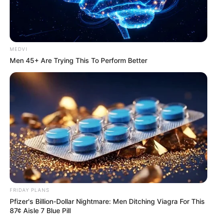
Did They Lie To Us In This Movie?
MEDVI
BRAINBERRIES
Men 45+ Are Trying This To Perform Better
แนะนำ
FRIDAY PLANS
Pfizer's Billion-Dollar Nightmare: Men Ditching Viagra For This
87¢ Aisle 7 Blue Pill