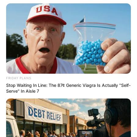
ดูดวง
ดูเพิ่มเติม
ดูดวง
เบอร์โทร คน Keep look เป๊ะทุกมุมดูดี
ทุกองศา คุณล่ะมีเลขคู่นี้ไหม
FRIDAY PLANS
Stop Waiting In Line: The 87¢ Generic Viagra Is Actually "Self-
Serve" In Aisle 7
ดูดวง
วันที่ 1 ส.ค. 2569 วันคล้ายวันสำเร็จ