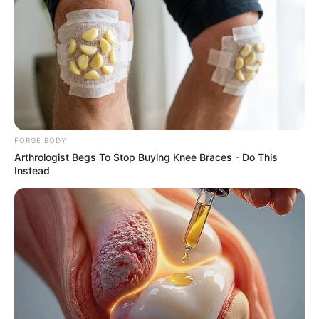
สีมงคล
แจกตาราง สีมงคลตามราศี 2569 ประจำ
เดือนพฤษภาคม โดย อ.รักษ์ เลขเด็ด
FORGE BODY
Arthrologist Begs To Stop Buying Knee Braces - Do This
Instead
MThai เชื่อในสิ่งที่ทำ ทำในสิ่งที่เชื่อ
รับข่าวสารเลขมงคล สถิติเลขดัง ดวงรายวัน รายเดือน รายปี
พร้อมแนะนำวิธีเสริมดวง
ลุ้นรับรางวัลจากกิจกรรมเสริมความเป็นมงคลให้กับตัวท่านเอง