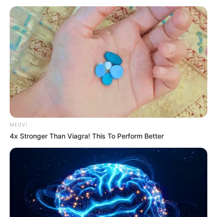
Where Are They Now? 9 Ex-Actors Found
Unexpected Career Paths
BRAINBERRIES
46 Years Later, The Blue Lagoon Stars Look
Unrecognizable
BRAINBERRIES
MEDVI
4x Stronger Than Viagra! This To Perform Better