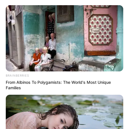
ทํานายชาติที่แล้ว
วิธีเการล่น
เช่น คุณเกิดวันเสาร์ เดือน เมษายน เลขท้ายมือถือ เลข 8 ทายว่า ชาติ
ก่อนคุณคือ
ขุนแจ่ม มีอาชีพเป็น โหร
BRAINBERRIES
From Albinos To Polygamists: The World's Most Unique
Families