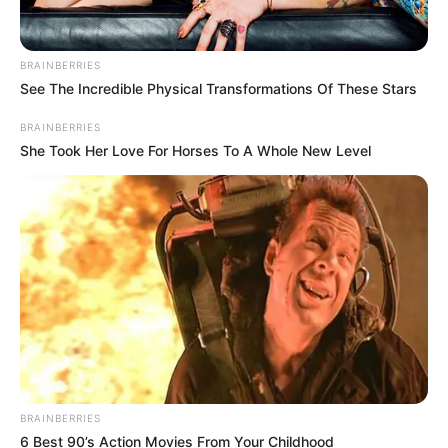
BRAINBERRIES
Home
/
ดูดวง
/ คำทำนาย คุณเป็นใคร ทำไรมา เมื่อชาติก่อน?
See The Incredible Physical Transformations Of These Stars
ดูดวง
|
10 พ.ค. 2015
BRAINBERRIES
แบ่งปัน
She Took Her Love For Horses To A Whole New Level
ทํานาย
ชาติที่แล้ว หลายคนที่อยากรู้กันว่าชาติที่แล้ว คุณ
เกิดเป็นใคร แล้วเคยทำอะไรมาเมื่อชาติก่อน ลองมาดู
ข้อมูลต่อไปนี้ครับ ซึ่ง
Horoscope.Mthai.com
มาฝาก
กัน สำหรับ คำทำนาย คุณเป็นใคร ทำไรมา เมื่อชาติก่อน?
โดยอาจจะจะไขข้อข้องใจที่คุณเคยสงสัยมาก็เป็นได้
วิธีดู คำทำนาย ก็ง่ายๆเลยครับ ลองดูที่ภาพนี้กันเลย
BRAINBERRIES
6 Best 90’s Action Movies From Your Childhood