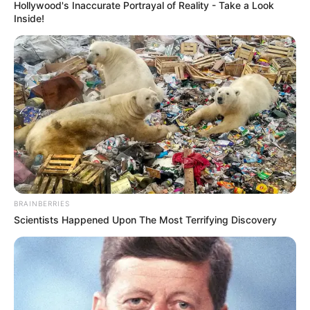
Hollywood's Inaccurate Portrayal of Reality - Take a Look
Inside!
The Most Surprising Things About FIFA World Cup
2026
BRAINBERRIES
BRAINBERRIES
Scientists Happened Upon The Most Terrifying Discovery