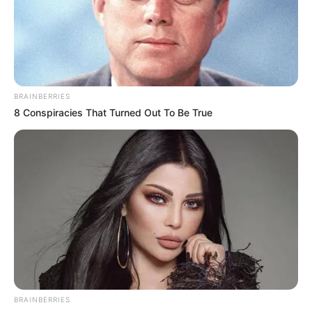
15 Things You Do Everyday That The Bible Forbids:
Are You Guilty?
BRAINBERRIES
BRAINBERRIES
8 Conspiracies That Turned Out To Be True
The Best Tarantino Movie Yet
BRAINBERRIES
BRAINBERRIES