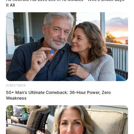
It All
Tarantino’s Latest Effort Will Probably Be His Best To
Date
BRAINBERRIES
DIRECTMAX
50+ Man's Ultimate Comeback: 36-Hour Power, Zero
Weakness
Culkin Cracks Up The Web With His Own Version Of