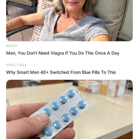
‘Home Alone’
BRAINBERRIES
MEDVI
Men, You Don't Need Viagra If You Do This Once A Day
DIRECTMAX
Why Smart Men 40+ Switched From Blue Pills To This
The Monster Snake That Makes Anacondas Look
Tiny!
BRAINBERRIES