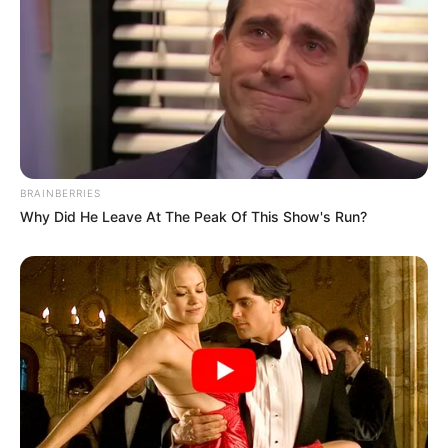
Why everything you thought you knew about water
might be wrong
CTA LOVE
BRAINBERRIES
Why Did He Leave At The Peak Of This Show's Run?
Gina Carano Finally Admits What Some Suspected