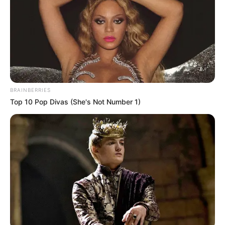
(แม้ศพผู้หญิงก็ว่าคาถาแบบเดียวกัน) บางตำราใช้คาถา
ธนํ ปาเท ไม่ใช่ ภริยา ปาเท และบางตำราก็ให้ผูกข้อเท้าขึ้น
มาก่อน
เสร็จแล้วให้เอาผ้าขาวผืนใหญ่ห่อตัวโดยขมวดไว้ด้าน
ศีรษะ เพื่อจะได้เป็นการสะดวก เมื่อเวลาเปิด เอานํ้า
มะพร้าวล้างหน้าศพก่อนเผา แล้วเอาด้ายดิบขนาดนิ้วหัว
BRAINBERRIES
Top 10 Pop Divas (She's Not Number 1)
แม่มือ มัดเป็นเปลาะๆ ให้แน่นเป็น ๕ เปลาะ เป็นปริศนา
ธรรม หมายถึงนิวรณ์ ๕ คือ
๑. กามฉันทะ
๒. ความพยาบาท
๓. ความง่วงเหงาหาวนอน
๔. ความฟุ้งซ่านรำคาญใจ
๕. ความลังเลใจ
ทั้ง ๕ ประการนี้ คือสิ่งขวางกั้นจิต ไม่ให้บรรลุความดี