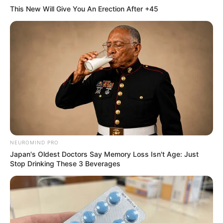
This New Will Give You An Erection After +45
50+ Man's Ultimate Comeback: 36-Hour Power, Zero
Weakness
DIRECTMAX
Why Smart Men 40+ Switched From Blue Pills To
This
DIRECTMAX
NEUROMIND PRO
Japan's Oldest Doctors Say Memory Loss Isn't Age: Just
Stop Drinking These 3 Beverages