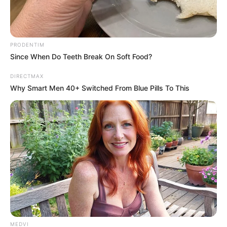
PRODENTIM
Since When Do Teeth Break On Soft Food?
DIRECTMAX
Why Smart Men 40+ Switched From Blue Pills To This
He Rewrote His Love Life In 15 Minutes—Wife's
Shock Says It All
DIRECTMAX
MEDVI