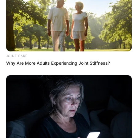
เดือนสิงหาคม โดย อ.รักษ์ เลขเด็ด
ฤกษ์มงคล
ดูเพิ่มเติม
JOINT CARE
Why Are More Adults Experiencing Joint Stiffness?
ฤกษ์มงคล
เสาร์ห้า คือ อะไร วันแรงจริงหรือหลอก ?
ฤกษ์มงคล