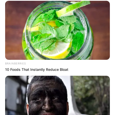
BRAINBERRIES
From Albinos To Polygamists: The World's Most
10 Foods That Instantly Reduce Bloat
Unique Families
BRAINBERRIES