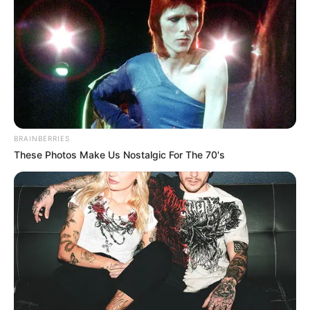
เป็นเปลาะ ๆ ด้วยด้ายดิบ เป็นต้น ส่วนคำว่า สัง ใน ตราสัง
นั้น นักปราชญ์บางคนสันนิษฐานว่ามาจากคำ สังขาร แต่
ศาสตราจารย์พระยาอนุมานราชธน (ยง เสฐียรโกเศศ)
สันนิษฐานว่า น่าจะมาจากคำ สาง ซึ่งแปลว่า ผี หรือ
ซากศพ
การตราสัง หรือการ
มัดตราสัง
เมื่อมีคนตาย และทำพิธี
เบื้องต้นให้แก่ศพ เช่น อาบน้ำศพ และแต่งตั้งศพ เสร็จ
BRAINBERRIES
These Photos Make Us Nostalgic For The 70's
แล้ว ก่อนนำศพใส่โลง ต้องทำพิธี
มัดตราสัง
ด้วยสาย
สิญจน์ นิยมมัดเป็น ๓ เปลาะ คือ ที่คอ ที่มือและที่เท้า มีผู้
แต่งคำโคลงอธิบายการมัดตราสังเป็น ๓ เปลาะไว้ดังนี้
มีบุตรห่วงหนึ่ง เกี้ยว พันคอ
ทรัพย์ผูกบาทา คลอ หน่วงไว้
ภริยาเยี่ยงอย่าง ปอ รึงรัด มือนา
สามห่วงใคร พ้นได้ จึงพ้น สงสาร