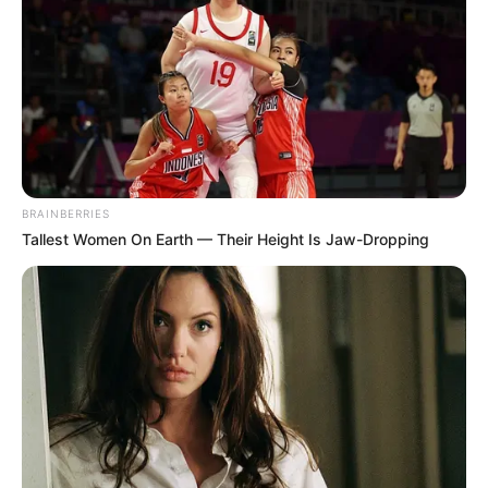
BRAINBERRIES
Tallest Women On Earth — Their Height Is Jaw-Dropping
ความเชื่อ
ตราสัง
มัดตราสัง
มัดตราสังศพ
ศพ
นักเขียน