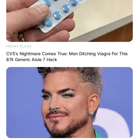
Walgreens Hides This $1 Generic Viagra - Here's The
Aisle It's Really In.
FRIDAY PLANS
FRIDAY PLANS
CVS’s Nightmare Comes True: Men Ditching Viagra For This
87¢ Generic Aisle 7 Hack
Paying $500/Mo In Debt Interest? You Are Getting
Ruthlessly Fleeced