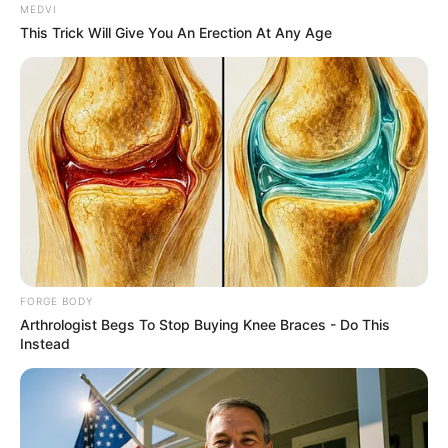
MEDVI
This Trick Will Give You An Erection At Any Age
Surgeons: This Simple Method Ends Joint Pain &
Arthritis! Try It!
FORGE BODY
Colorado Elk's Surprising Response After Being
Freed From Tire
FORGE BODY
BUZZ DAY
Arthrologist Begs To Stop Buying Knee Braces - Do This
Instead