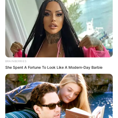
BRAINBERRIES
BRAINBERRIES
She Spent A Fortune To Look Like A Modern-Day Barbie
How To Get An Erection Even After 60!
MEDVI