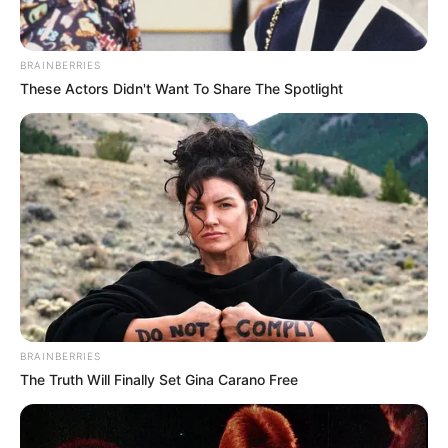
Home
/
ดูดวง
/ ทำไม!! ต้องมัดตราสังศพ..?
ดูดวง
|
17 มี.ค. 2015
BRAINBERRIES
These Actors Didn't Want To Share The Spotlight
แบ่งปัน
หลายคนคงสงสัยว่าทำไมคนที่ตายไปแล้ว ทางด้าน
สัปเหร่อจึงต้องนำศพมาทำการ
มัดตราสัง
เพื่ออะไร และ
เหตุผลเป็นอย่างไร วันนี้
Horoscope.Mthai.com
นำ
ข้อมูลมาบอกกัน
มัดตราสังศพ
BRAINBERRIES
The Truth Will Finally Set Gina Carano Free
การตราสัง หมายความว่าการมัดศพ หรือการผูกศพให้