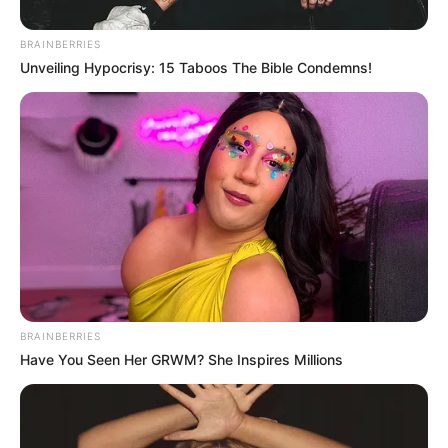
(โคลงโลกนิติ)
BRAINBERRIES
ในการ
มัดตราสัง
ศพ เมื่อนำบ่วงคล้องคอ สัปเหร่อจะว่า
Unveiling Hypocrisy: 15 Taboos The Bible Condemns!
คาถา
ปุตฺโต คีวํ หมายความว่า ลูกคือห่วงผูกคอ เมื่อเวลา
มัดว่า
คาถา
รัดประอก เป็นห่วงที่ ๑
แล้วโยงเชือกมากลางลำตัว ทำเป็นห่วงตะกรุดเบ็ด ผูกหัว
แม่มือ ของศพที่พนมถือกรวยดอกไม้ธูปเทียนอยู่ รวบมือ
ศพผูกให้พนมไว้ที่หน้าอก ว่าคาถา ธนํ หตฺเถ ความหมาย
ว่าทรัพย์คือห่วงผูกมือ ในเวลามัดว่าคาถารัดประคดเอว
เป็นห่วงที่ ๒
แล้วโยงเชือกมาที่เท้าทำเป็นบ่วงผูกหัวแม่เท้า ผูกข้อเท้า
BRAINBERRIES
Have You Seen Her GRWM? She Inspires Millions
ทั้งสองให้ติดกัน ว่าคาถา ภริยา ปาเท หมายความว่า
ภริยาคือห่วงผูกเท้า เป็นห่วงที่ ๓