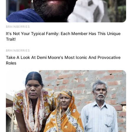
BRAINBERRIES
It's Not Your Typical Family: Each Member Has This Unique
Trait!
Busting Movie Myths! Common Clichés That Don't
Reflect Reality
BRAINBERRIES
BRAINBERRIES
Take A Look At Demi Moore's Most Iconic And Provocative
Roles