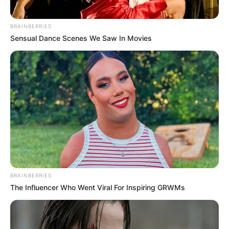
All Along
BRAINBERRIES
BRAINBERRIES
Sensual Dance Scenes We Saw In Movies
The Adorable Model For Simba In The Lion King
Remake
BRAINBERRIES
BRAINBERRIES
The Influencer Who Went Viral For Inspiring GRWMs