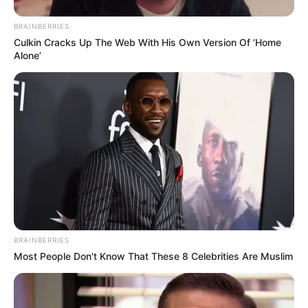
BRAINBERRIES
Culkin Cracks Up The Web With His Own Version Of ‘Home
Alone’
Once Criticized For Her Figure, Now She's Turning
Heads
BRAINBERRIES
Some Moments Got Out Of Control Quickly
BRAINBERRIES
BRAINBERRIES
Most People Don't Know That These 8 Celebrities Are Muslim