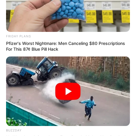
TOP CONTENT
วัดสวย
วัดสวยเชียงใหม่
FRIDAY PLANS
ทำนายฝัน
Pfizer's Worst Nightmare: Men Canceling $80 Prescriptions
สถิติหวยรายเดือน
For This 87¢ Blue Pill Hack
ดวงรายวัน
บทสวดมนต์
วิธีบนไอ้ไข่
ไหว้ท้าวเวสสุวรรณ
เว็บไซต์นี้ใช้คุกกี้
วิธีไหว้วัดแขก
เพื่อการนำเสนอเนื้อหาที่ดี รวมถึงการจัดการข้อมูลส่วนบุคคล เพื่อให้คุณได้รับ
วอลเปเปอร์พระแม่ลักษมี
ประสบการณ์ที่ดีบนบริการของเว็บไซต์เรา หากคุณใช้บริการเว็บไซต์นี้ต่อไปโดย
วอลเปเปอร์ ฟรี
ไม่มีการปรับตั้งค่าใดๆนั้น แสดงว่าคุณยอมรับนโยบายคุกกี้และนโยบายส่วน
บุคคลของเรา
สีมงคล
FOLLOW US
ยอมรับ
เรียนรู้เพิ่มเติม
BUZZDAY