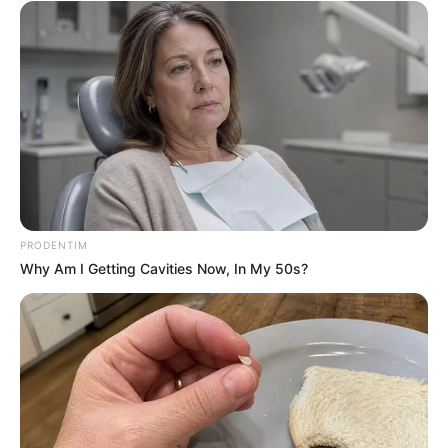
Men 45+ Are Trying This To Perform Better
MEDVI
PRODENTIM
Why Am I Getting Cavities Now, In My 50s?
Men, You Don't Need Viagra If You Do This Once A
Day
MEDVI