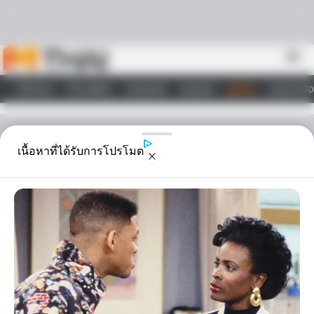
Skip to content
menu
หน้าแรก
ทำนายฝัน
ตรวจหวย
ผลบอล
ดูดวง
วอลเปเปอ
ไลฟ์สไตล์
ดูดวง
เนื้อหาที่ได้รับการโปรโมต
ทำไม!! ต้องมัดตราสังศพ..?
หลายคนคงสงสัยว่าทำไมคนที่ตายไปแล้ว ทางด้าน สัปเหร่อ จึงต้องนำศพ
มาทำการ มัดตราสัง เพื่ออะไร และเหตุผลเป็นอย่างไร วันนี้
Horoscope.Mthai.com นำข้อมูลมาบอกกัน