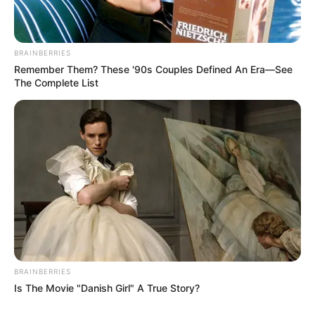
BRAINBERRIES
Remember Them? These '90s Couples Defined An Era—See
The Complete List
Japan's Greatest Doctors Say Memory Loss Isn't
Age: Just Stop Drinking These 3 Beverages
NEUROMIND PRO
BRAINBERRIES
Is The Movie "Danish Girl" A True Story?