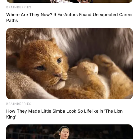
BRAINBERRIES
วัตถุประสงค์ของการตราสัง
ศพ
หรือการ
มัดตราสัง
นั้น ก็
Where Are They Now? 9 Ex-Actors Found Unexpected Career
Paths
เพื่อไม่ให้ศพพองขึ้นจนดันโลงแตกเมื่อตอนขึ้นอืด จึงต้อง
มีการมัดให้แน่น และจัดให้ศพนอนตะแคงในโลง ส่วนการ
ปล่อยเชือกมัดออกมานอกโลงนั้น ก็เพื่อผูกผ้าโยงให้พระ
บังสุกุล บุญจะได้แล่นเข้าถึงตัวศพ และด้วยเพราะในสมัย
โบราณ ไม่มียาสำหรับฉีดรักษาศพ จึงต้องมัดไว้ให้ดี เพื่อ
ให้ผ้าซับนํ้าเลือดนํ้าเหลืองและป้องกันโลงแตกเพราะศพ
ขึ้น
นอกจากนี้ ราชบัณฑิตยสถานยังว่า การตราสัง หรือการ
มัดตราสัง
นั้นก็เพราะกลัวผีจะมารังควาน จึงมัดเสียแน่น
BRAINBERRIES
หนา ไม่ต้องการให้ผีเดินมาได้
How They Made Little Simba Look So Lifelike in 'The Lion
King'
ขอบคุณข้อมูลจาก th.wikipedia, Night siam.com
ขอบคุณภาพจาก watphramahajanaka