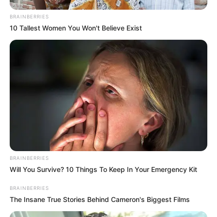
Why this ordinary drink is the secret to feeling your
BRAINBERRIES
best every day
10 Tallest Women You Won't Believe Exist
CTA LOVE
BRAINBERRIES
Will You Survive? 10 Things To Keep In Your Emergency Kit
Think Your Crush Doesn't Notice You? Think Again
BRAINBERRIES
BRAINBERRIES
The Insane True Stories Behind Cameron's Biggest Films
These 6 Movies Were So Bad That They Became
Instant Classics