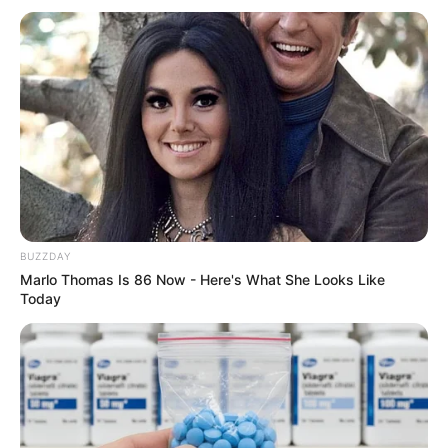
MThai เชื่อในสิ่งที่ทำ ทำในสิ่งที่เชื่อ
รับข่าวสารเลขมงคล สถิติเลขดัง ดวงรายวัน รายเดือน รายปี
พร้อมแนะนำวิธีเสริมดวง
ลุ้นรับรางวัลจากกิจกรรมเสริมความเป็นมงคลให้กับตัวท่านเอง
เปิดสมัครสมาชิก (ฟรี) เร็วๆนี้
BUZZDAY
Marlo Thomas Is 86 Now - Here's What She Looks Like
LEGAL
Today
นโยบายคุกกี้
นโยบายการคุ้มครองข้อมูลส่วนบุคคล
ติดต่อเรา
เกี่ยวกับเอ็มไทย