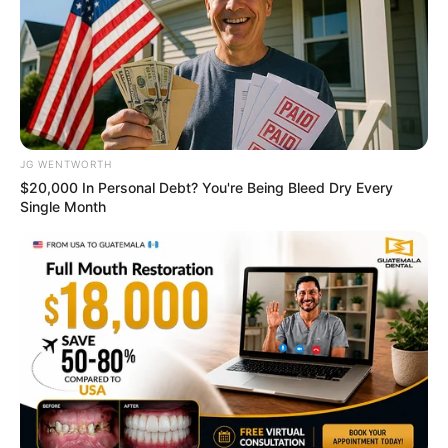
แนะนำ
JG WENTWORTH
$20,000 In Personal Debt? You're Being Bleed Dry Every
Single Month
ดูดวง
ดูเพิ่มเติม
ดูดวง
เบอร์โทร คน Keep look เป๊ะทุกมุมดูดี
ทุกองศา คุณล่ะมีเลขคู่นี้ไหม