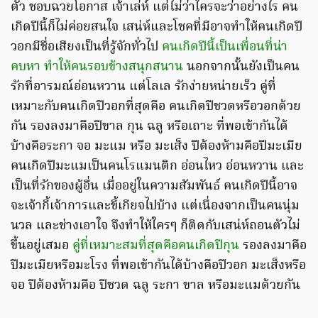
ตัว ชอบฉวยโอกาส เจ้าเล่ห์ แต่ไม่ว่าใครจะว่าอย่างไร คน
เกิดปีนี้ก็ไม่ค่อยสนใจ เสน่ห์และโชคที่มีอาจทำให้คนเกิดปี
วอกมีชื่อเสียงเป็นที่รู้จักทั่วไป
คนเกิดปีนี้เป็นเพื่อนที่น่า
คบหา ทำให้คนรอบข้างสนุกสนาน
นอกจากนั้นยังเป็นคน
รักที่อารมณ์อ่อนหวาน แต่โลเล รักง่ายหน่ายเร็ว คู่ที่
เหมาะกับคนเกิดปีวอกที่สุดคือ คนเกิดปีชวดหรือวอกด้วย
กัน รองลงมาคือปีขาล กุน ฉลู หรือเถาะ ที่พอเข้ากันได้
บ้างคือระกา จอ มะแม หรือ มะเส็ง ปีต้องห้ามคือปีมะเมีย
คนเกิดปีมะแมเป็นคนโรแมนติก อ่อนไหว อ่อนหวาน และ
เป็นที่รักของผู้อื่น เมื่ออยู่ในความสัมพันธ์ คนเกิดปีนี้อาจ
จะเจ้ากี้เจ้าการและขี้เกียจไปบ้าง แต่เนื่องจากเป็นคนนุ่ม
นวล และช่างเอาใจ จึงทำให้ใครๆ ก็ติดกับเสน่ห์ถอนตัวไม่
ขึ้นอยู่เสมอ
คู่ที่เหมาะสมที่สุดคือคนเกิดปีกุน
รองลงมาคือ
ปีมะเมียหรือมะโรง ที่พอเข้ากันได้บ้างคือปีวอก มะเส็งหรือ
จอ ปีต้องห้ามคือ ปีชวด ฉลู ระกา ขาล หรือมะแมด้วยกัน