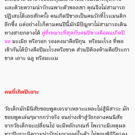
และด้วยความน่ารักเฉพาะตัวของเขา คุณจึงไม่สามารถ
ปฏิเสธได้เลยสักครั้ง คนเกิดปีขาลเป็นคนรักที่โรแมนติก
ลึกซึ้ง แต่อย่างไรก็ตามคนปีนี้มักมีปัญหาไม่สามารถเดิน
ทางสายกลางได้
คู่ที่เหมาะที่สุดกับคนปีขาลคือคนเกิดปี
จอ
มะเมีย หรือวอก รองลงมาคือปีกุน หรือมะโรง ที่พอ
เข้ากันได้บ้างคือปีมะโรงหรือชวด ส่วนปีต้องห้ามคือปีระกา
ขาล เถาะ ฉลู หรือมะแม
คนที่เกิดปีเถาะ
วัยเด็กมักมีนิสัยชอบพูดเจรจาเหลาะแหละไม่สู้มีสาระ มัก
ชอบพูดเล่นๆมากกว่าจริง จนย่างเข้าสู่วัยกลางคนนิสัย
จากวัยเด็กจะเปลี่ยนไป จะมีหลักเกณฑ์ ไพเราะมีเหตุผล
ชาวปีเถาะมีความน่ารักนุ่มนวลอยู่ในตัว ไม่ชอบพิธีรีตรอง