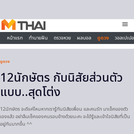
Skip to content
menu
หน้าแรก
ทำนายฝัน
ตรวจหวย
ผลบอล
ดูดวง
วอลเปเปอ
ไลฟ์สไตล์
ดูดวง
12นักษัตร กับนิสัยส่วนตัว
แบบ..สุดโต่ง
12นักษัตร จะดีแค่ไหนหากเรารู้ทันนิสัยเพื่อน และคนรัก มาเช็คของตัว
เองแล้ว อย่าลืมเช็คของคนรอบข้างด้วยนะคะ จะได้รู้และเข้าใจนิสัยที่เป็น
อยู่กันมากขึ้น ^^