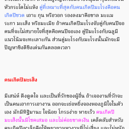
หัวกระไดไม่แห้ง
คู่ที่เหมาะที่สุดกับคนเกิดปีมะโรงคือคน
เกิดปีชวด
เถาะ กุน หรือวอก รองลงมาคือขาล มะแม
ระกา มะเส็ง หรือมะเมีย ถ้าคนเกิดปีมะโรงจับคู่กับคนปีจอ
คนที่จะไม่สบายใจที่สุดคือคนปีจอเอง คู่ปีมะโรงกับฉลูมี
แนวโน้มจะทะเลาะกัน ส่วนคู่มะโรงกับมะโรงนั้นมักจะมี
ปัญหาชิงดีชิงเด่นกันตลอดเวลา
คนเกิดปีมะเส็ง
มีเสน่ห์ ดึงดูดใจ และเป็นที่รักของผู้อื่น ถ้าเจองานที่รักจะ
เป็นคนเอาการเอางาน ออกจะเย่อหยิ่งจองหองภูมิใจในตัว
เอง มักมีทิฐิมานะ ใจน้อย โกรธง่าย หายเร็ว
คนเกิดปี
มะเส็งนั้นมีโชคเสมอ และไม่ค่อยขาดเงิน
เคล็ดลับสำหรับ
คนเกิดปีงูcเล็กคือให้พยายามหางานที่ไม่เสี่ยง และไม่หนัก