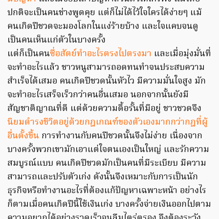
ปกติจะเป็นคนช่างพูดคุย แต่ก็ไม่ได้ไว้ใจใครได้ง่ายๆ แม้
คนเกิดปีชวดจะมองโลกในแง่ร้ายบ้าง และใจแคบจนดู
เป็นคนเห็นแก่ตัวในบางครั้ง
แต่ก็เป็นคน
ซื่อสัตย์ทำอะไรตรงไปตรงมา
และเมื่อมุ่งมั่นที่
จะทำอะไรแล้ว ชาวหนูสามารถอดทนทำจนประสบความ
สำเร็จได้เสมอ คนเกิดปีชวดนั้นหัวไว มีความมั่นใจสูง มัก
จะทำอะไรเสร็จเร็วกว่าคนอื่นเสมอ นอกจากนั้นยังมี
สัญชาติญาณที่ดี แต่ด้วยความดื้อรั้นที่มีอยู่ ชาวชวดจึง
นิยมดำรงชีวิตอยู่ด้วยกฎเกณฑ์ของตัวเองมากกว่ากฎที่ผู้
อื่นตั้งขึ้น
การทำงานกับคนปีชวดนั้นจึงไม่ง่าย เนื่องจาก
บางครั้งพวกเขามักเอาแต่ใจตนเองเป็นใหญ่ และรักความ
สมบูรณ์แบบ คนเกิดปีชวดมักเป็นคนที่มีระเบียบ มีความ
สามารถและปรับตัวเก่ง ดังนั้นจึงเหมาะกับการเป็นนัก
ธุรกิจหรือทำงานอะไรที่ต้องแก้ปัญหาเฉพาะหน้า อย่างไร
ก็ตามเมื่อคนเกิดปีนี้ใช้เงินเก่ง บางครั้งจ่ายเงินออกไปตาม
ความอยากได้อย่างรวดเร็วจนลืมไตร่ตรอง จึงต้องระวัง