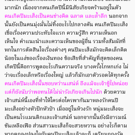
มากนัก เนื่องจากคนเกิดปีนี้มีนิสัยเกียจคร้านอยู่ในตัว
คนเกิดปีมะเส็งเป็นคนช่างคิด ฉลาด และล้ำลึก
นอกจาก
นั้นยังเป็นคนมุ่งมั่นไม่ทิ้งอะไรไปกลางคัน คนเกิดปีมะเส็ง
เชื่อเรื่องความประทับใจแรก ความรู้สึก ความเห็นอก
เห็นใจ คำแนะนำและความเห็นของผู้อื่น รวมทั้งสัมผัสที่
หกในการตัดสินใจเรื่องต่างๆ คนปีมะเส็งมักจะคิดเล็กคิด
น้อยในแง่ของเรื่องเงินทอง ข้อเสียที่สำคัญที่สุดของคน
เกิดปีนี้คือการพูดอะไรเกินความจริง บางครั้งโกหกเก่ง ไม่
ว่าจะเรื่องเล็กหรือเรื่องใหญ่ แล้วก็มักเอาตัวรอดได้ทุกครั้ง
คนเกิดปีมะเส็งนั้นชอบหว่านเสน่ห์ ถึงแม้จะเจ้าชู้ไปหน่อย
แต่ก็ยังนับว่าพอทนได้ไม่น่ารังเกียจเกินไปนัก
ด้วยความ
เจ้าเสน่ห์นี้เองที่ทำให้ใครต่อใครพากันมาหลงรักคนปี
มะเส็งอย่างหัวปักหัวปำ เมื่ออยู่ในห้วงรัก หนุ่มมะเส็งจะ
เป็นคนโรแมนติกและเจ้าเสน่ห์ นอกจากนั้นยังมีอารมณ์
ขันเหลือเฟือ ส่วนสาวมะเส็งก็จะสวยหวาน อย่างไรก็ตาม
หากตกลงปลงใจกับคนปีมะเส็งแล้วละก็ เตรียมถูกงูรัด