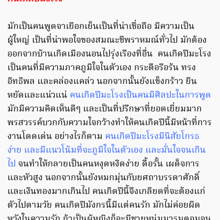
มักเป็นคนพูดจาเยือกเย็นเป็นที่น่าเชื่อถือ มีความเป็น
ผู้ใหญ่ เป็นที่น่าพอใจของสมณะชีพราหมณ์ทั่วไป มักต้อง
ออกจากบ้านเกิดเมืองนอนไปรุ่งเรืองที่อื่น คนเกิดปีมะโรง
เป็นคนที่มีความภาคภูมิใจในตัวเอง กระตือรือร้น ทรง
อิทธิพล และคล่องแคล่ว นอกจากนั้นยังแข็งกร้าว ยืน
หยัดและแน่วแน่
คนเกิดปีมะโรงเป็นคนมีศิลปะในการพูด
มักมีความคิดเห็นดีๆ และเป็นที่ปรึกษาที่ยอดเยี่ยมมาก
พรสวรรค์บวกกับความใจกว้างทำให้คนเกิดปีนี้มีหน้าที่การ
งานโดดเด่น อย่างไรก็ตาม
คนเกิดปีมะโรงมีนิสัยโกรธ
ง่าย และมีแนวโน้มที่จะภูมิใจในตัวเอง และมั่นใจจนเกิน
ไป
จนทำให้กลายเป็นคนหงุดหงิดง่าย ดื้อรั้น เผด็จการ
และหัวสูง นอกจากนั้นยังหมกมุ่นกับยศถาบรรดาศักดิ์
และเงินทองมากเกินไป คนเกิดปีนี้จึงเกลียดที่จะต้องแก่
ตัวไปตามวัย คนเกิดปีมังกรนี้มีแต่คนรัก มักไม่ค่อยผิด
หวังในความรัก ถ้าเป็นผู้หญิงก็จะมีชายหนุ่มมารุมตอมจน