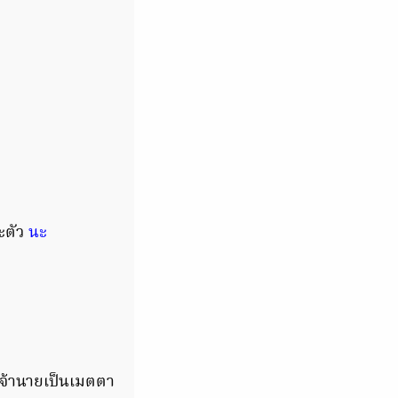
ะตัว
นะ
เจ้านายเป็นเมตตา