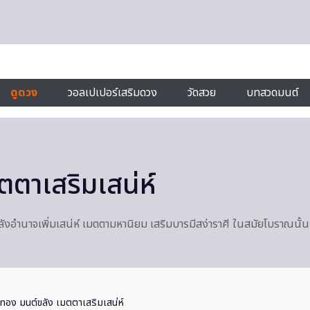
ดูดวง
วอลเปเปอร์เสริมดวง
วัดสวย
บทสวดมนต์
ตตาเสริมเสน่ห์
งอำนาจเพิ่มเสน่ห์ เมตตามหานิยม เสริมบารมีสง่าราศี ในสมัยโบราณนั้น ผ
าทอง มนต์ขลัง เมตตาเสริมเสน่ห์