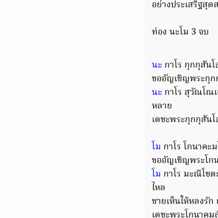
อย่างประเสริฐสุดส
ท่อง นะโม 3 จบ
นะ
กาโร กุกกุสันโ
ขออัญเชิญพระกุกกุ
นะ
กาโร สุวัณโณ
หลาย
เดชะพระกุกกุสันโ
โม
กาโร โกนาคะม
ขออัญเชิญพระโกนาค
โม
กาโร มะณีโชต
ไหล
ชายเห็นให้หลงรัก 
เดชะพระโกนาคมสัม