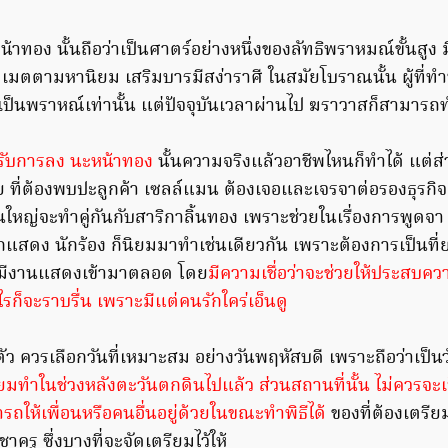
าทอง นั้นถือว่าเป็นศาตร์อย่างหนึ่งของลัทธิพราหมณ์ขั้นสูง
์ เมตตามหานิยม เสริมบารมีสง่าราศี ในสมัยโบราณนั้น ผู้ที่ทำ
งเป็นพราหณ์เท่านั้น แต่ปัจจุบันเวลาผ่านไป ฆราวาสก็สามารถทำพ
รับการลง นะหน้าทอง
นั้นความจริงแล้วอาชีพไหนก็ทำได้ แต่ส
 ที่ต้องพบปะลูกค้า เซลล์แมน ต้องเจอและเจรจาต่อรองธุรกิ
วนใหญ่จะทำคู่กันกับสาริกาลิ้นทอง เพราะช่วยในเรื่องการพูดจา 
ักแสดง นักร้อง ก็นิยมมาทำเช่นเดียวกัน เพราะต้องการเป็นที่
มีงานแสดงเข้ามาตลอด โดย
มีความเชื่อว่าจะช่วยให้ประสบคว
็จะราบรื่น เพราะมีแต่คนรักใคร่เอ็นดู
ว ควรเลือกวันที่เหมาะสม อย่างวันพฤหัสบดี เพราะถือว่าเป็น
ยมทำในช่วงหลังตะวันตกดินไปแล้ว ส่วนสถานที่นั้น ไม่ควรจะเป็
ารถให้เพื่อนหรือคนอื่นอยู่ด้วยในขณะทำพิธีได้
ของที่ต้องเตรี
าครู ซึ่งบางที่จะจัดเตรียมไว้ให้