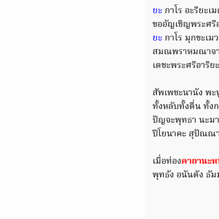
ยะ
กาโร อะริยะเมต
ขออัญเชิญพระศรีอา
ยะ
กาโร มุกขะเม
สมณพราหมณาจาริย์
เดชะพระศรีอาริยะ
สัพเพชะนานัง พะหูช
ทั้งหลับทั้งตื่น ท
ปัญจะพุทธา นะมาม
ปิโยนาคะ สุปัณณาน
เมื่อท่อง
คาถานะห
พุทธัง อนันตัง ธัม