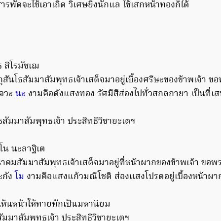
ารพัดจะใช้เอาเถิด วิเศษยิ่งนักแล ใช้เสกหน้าทองก็ได้
ธ สิโรมัชเฌ
สันโธสัมมาสัมพุทธเจ้าเสด็จมาอยู่เบื้องศรีษะของข้าพเจ้า ขอพร
เจวะ
นะ
งามคือดังแสงทอง รัศมีสีส่องไปทั่วสกลกายา เป็นที่เส
ธสัมมาสัมพุทธเจ้า ประสิทธิวิชายะเตฯ
โน นะลาฐิเต
มสัมมาสัมพุทธเจ้าเสด็จมาอยู่ที่หน้าผากของข้าพเจ้า ขอพระบ
ะกัง
โม
งามคือแสงแก้วมณีโชติ ส่องแสงโปรดอยู่เบื้องหน้าผา
เห็นหน้าให้ทายทักเป็นมหานิยม
มาสัมพุทธเจ้า ประสิทธิวิชายะเตฯ