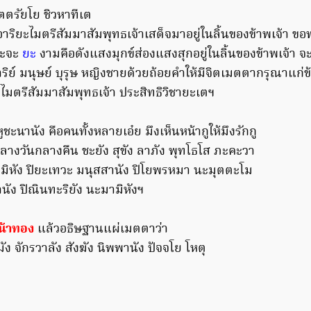
ตรัยโย ชิวหาทีเต
ริยะไมตรีสัมมาสัมพุทธเจ้าเสด็จมาอยู่ในลิ้นของข้าพเจ้า ขอพร
วะจะ
ยะ
งามคือดังแสงมุกข์ส่องแสงสุกอยู่ในลิ้นของข้าพเจ้า 
 มนุษย์ บุรุษ หญิงชายด้วยถ้อยคำให้มีจิตเมตตากรุณาแก่ข้
ไมตรีสัมมาสัมพุทธเจ้า ประสิทธิวิชายะเตฯ
ะนานัง คือคนทั้งหลายเอ๋ย มึงเห็นหน้ากูให้มึงรักกู
ั้งกลางวันกลางคืน ชะยัง สุขัง ลาภัง พุทโธโส ภะคะวา
ิหัง ปิยะเทวะ มนุสสานัง ปิโยพรหมา นะมุตตะโม
ัง ปิณินทะริยัง นะมามิหังฯ
น้าทอง
แล้วอธิษฐานแผ่เมตตาว่า
มัง จักรวาลัง สังฆัง นิพพานัง ปัจจโย โหตุ