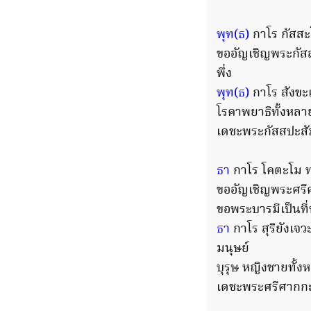
พุท(ธ)
กาโร กัสส
ขออัญเชิญพระกัสสป
พึ่ง
พุท(ธ)
กาโร สังข
โรคาพยาธิทั้งหลา
เดชะพระกัสสปะสัม
ธา
กาโร โคตะโม 
ขออัญเชิญพระศรีศ
ขอพระบารมีเป็นที่พ
ธา
กาโร สุริยังเจว
มนุษย์
บุรุษ หญิงชายทั้ง
เดชะพระศรีศากกะย