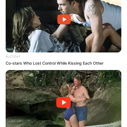
Japan's Greatest Doctors Say Memory Loss Isn't
Age: Just Stop Drinking These 3 Beverages
NEUROMIND PRO
BUZZDAY
Co-stars Who Lost Control While Kissing Each Other