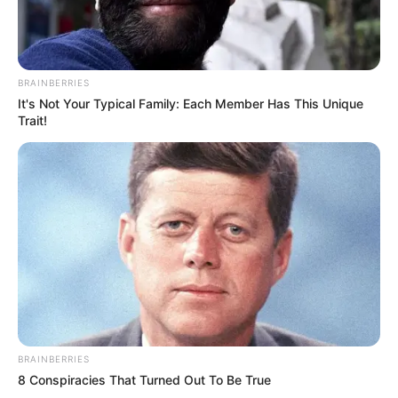
BRAINBERRIES
It's Not Your Typical Family: Each Member Has This Unique
Trait!
Why this ordinary drink is the secret to feeling your
best every day
CTA FAVORITE
BRAINBERRIES
8 Conspiracies That Turned Out To Be True