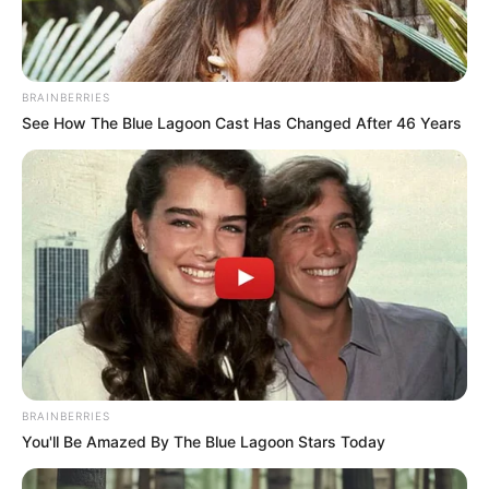
BRAINBERRIES
See How The Blue Lagoon Cast Has Changed After 46 Years
This Woman Chose To Live Like A Horse
BRAINBERRIES
The Most Unexpected Wedding Dance Moments
BRAINBERRIES
BRAINBERRIES
You'll Be Amazed By The Blue Lagoon Stars Today