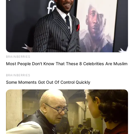
These Wedding Dance Moves Broke The Internet
BRAINBERRIES
BRAINBERRIES
Most People Don't Know That These 8 Celebrities Are Muslim
When Fame Meets Fragility: 6 Celebrity Stories You
BRAINBERRIES
Won't Forget
Some Moments Got Out Of Control Quickly
BRAINBERRIES