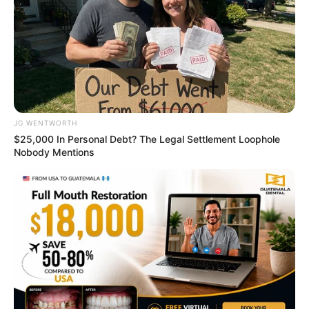
JG WENTWORTH
$25,000 In Personal Debt? The Legal Settlement Loophole
Nobody Mentions
If You Owe $20,000 Across 4 Credit Cards, Stop
Sending 4 Separate Checks
JG WENTWORTH