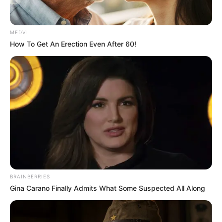
MEDVI
Home
/
ดูดวง
/ ลดความอ้วน! ให้ผอมไวในแบบฉบับ 12 ราศี
How To Get An Erection Even After 60!
ดูดวง
|
29 ธ.ค. 2014
แบ่งปัน
ในชีวิตนี้คุณพูดคำว่าจะ..ลดความอ้วน…มาแล้วทั้งหมด
กี่ครั้ง !!
เรื่องนี้แม่หมอเข้าใจสาว ๆ เป็นอย่างดีค่ะ เพราะ
ว่าตัวแม่หมอเองก็เป็น อิอิ ทำมาหมดแล้วทุกอย่าง ไม่ว่า
จะวิ่ง ฟิตเนส กินคลีน และอีกสารพัดวิธี แต่ก็ไม่ไปถึงฝัน
สักที แล้วอย่างนี้จะทำอย่างไรได้บ้างน๊า ที่จะทำให้หุ่น
BRAINBERRIES
บอบบางกลับมาอีกครั้ง วันนี้เลยขอจัดเต็มมาให้สาว ๆ ที่
Gina Carano Finally Admits What Some Suspected All Along
กำลังมองหาการ ลดน้ำหนัก ที่เหมาะกับตัวเองมาลองดู
กันนะคะ 🙂