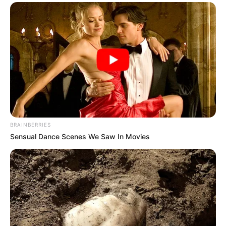
Tarantino’s Latest Effort Will Probably Be His Best To
Date
BRAINBERRIES
BRAINBERRIES
Sensual Dance Scenes We Saw In Movies
What Happened To Laura San Giacomo? She's Still