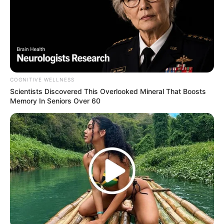
โภชนาการตัวแม่ ใครที่แฮงค์เอาท์กับนาง ขอบอกว่าไม่มี
ทางได้กินอาหารขยะแคลอรี่สูงแน่นอน ถึงมันจะอร่อยแค่
ไหนก็เพราะอย่างนี้ชาวกันย์เลยไม่มีโอกาสเป็นโรคขาด
สารอาหารได้ง่าย เพราะมัวแต่ชีวจิตจนขาดโปรตีนที่
จำเป็นต่อร่างกาย ยิ่งถ้าเกิดพลาดท่าเสียที ถูกไขมันยก
พลขึ้นบกจนอ้วนขึ้นมา คุณนายจะ ลดความอ้วน ได้ยาก
COGNITIVE WELLNESS
Scientists Discovered This Overlooked Mineral That Boosts
มากเพราะไม่ชอบออกกำลังกาย
Memory In Seniors Over 60
ลดความอ้วน
ราศีตุลย์
มองเผินๆแล้วชาวตุลย์เป็นคนรักเดียวใจเดียวไม่
เกี่ยวกิ๊ก แต่ถ้าสแกนลงไปในกระเพาะคุณอาจจะเปลี่ยน
ความคิดเกี่ยวกับผู้หญิงคนนี้ เพราะลำไส้ของนางหลายใจ
มากค่ะพี่น้อง แม้จะกินของคาวเป็นอาหารหลักแล้ว แต่ถ้า