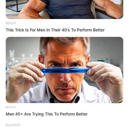
ราศีเมถุน
ชาวเมถุนโชคดีตรงที่ระบบเผาผลาญทำงานดี
กว่าคนอื่น เลยอ้วนยากแต่บทจะอ้วนขึ้นมา พวกเธอจะ
กลมกิ๊กรวดเร็วอย่างไม่น่าเชื่อ เพราะชะล่าใจว่าโซ้ยเท่าไร
MEDVI
น้ำหนักก็ไม่ขึ้น เลยกินซะกระเพาะขอปลดประจำการ เพื่อ
This Trick Is For Men In Their 40's To Perform Better
ความปลอดภัยชาวเมถุนต้องหมั่นออกกำลังกายบ่อยๆ
และดูแลสุขภาพให้แข็งแรง เพราะเมื่อไรที่คุณไม่สบายจน
ระบบเผาผลาญอ่อนแอ นั่นล่ะจะเป็นเวลาที่ไขมันลั้ลลา
ที่สุด
ราศีกรกกฎ
ปูสาวนางนี้นิยมอาหารเพื่อสุขภาพอยู่แล้ว
MEDVI
เลยไม่ต้องห่วงว่าจะอ้วน ยกเว้นแต่เวลาที่มีเรื่องกลุ้ม ผี
Men 45+ Are Trying This To Perform Better
นักชิมถึงจะเข้าสิง แต่บังเอิญว่าคนราศีนี้เป็นคนอ่อนไหว
BUZZDAY
ฝนตกแดดออกนิดหน่อยก็ซึมกะทือเครียดเศร้าเหงาเซ็ง