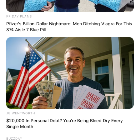
FRIDAY PLANS
Pfizer's Billion-Dollar Nightmare: Men Ditching Viagra For This
สีมงคล
87¢ Aisle 7 Blue Pill
แจกตาราง สีมงคลตามราศี 2569 ประจำ
เดือนสิงหาคม โดย อ.รักษ์ เลขเด็ด
ฤกษ์มงคล
เว็บไซต์นี้ใช้คุกกี้
ดูเพิ่มเติม
เพื่อการนำเสนอเนื้อหาที่ดี รวมถึงการจัดการข้อมูลส่วนบุคคล เพื่อให้คุณได้รับ
ประสบการณ์ที่ดีบนบริการของเว็บไซต์เรา หากคุณใช้บริการเว็บไซต์นี้ต่อไปโดย
ไม่มีการปรับตั้งค่าใดๆนั้น แสดงว่าคุณยอมรับนโยบายคุกกี้และนโยบายส่วน
บุคคลของเรา
JG WENTWORTH
ฤกษ์มงคล
$20,000 In Personal Debt? You're Being Bleed Dry Every
Single Month
เสาร์ห้า คือ อะไร วันแรงจริงหรือหลอก ?
ยอมรับ
เรียนรู้เพิ่มเติม
BUZZDAY