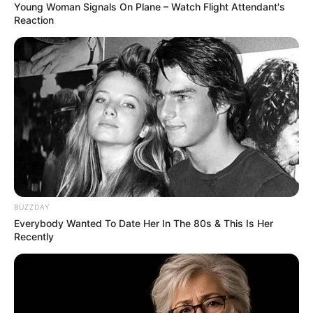
Young Woman Signals On Plane – Watch Flight Attendant's
ทำให้ผีเข้าเป็นประจำจนอ้วนไม่รู้ตัว นี่ถ้าเปลี่ยนแปลง
Reaction
พฤติกรรมไประบายความเครียดด้วยวิธีอื่นได้ คุณจะเป็นผู้
หญิงหุ่นดีที่ไม่มีวันอ้วนเลย
ราศีสิงห์
อาหารที่เหมาะกับชาวราศีสิงห์คืออาหารไขมันต่ำ
แคลอรี่ไม่ต้องสูงจนต้องต่อบันไดนับและเหนือสิ่งอื่นใด
ต้องเลิกกินเพื่อสร้างภาพเพราะนิสัยของผู้หญิงราศีนี้บ้า
เห่อและตามกระแสสุดๆร้านอาหารไหนที่ปาปารัสซี่ว่าดี
ไม่มีเสียล่ะที่นางจะพลาด เลยได้ไขมันมาประดับบารมีตล
อดๆ วิธีพิทักษ์หุ่นไม้จิ้มฟันที่เหมาะกับชาวสิงห์ คือต้องกิน
BUZZDAY
น้อยๆแต่บ่อย ประมาณวันละ 5 มื้อ เพื่อกระตุ้นระบบเผา
Everybody Wanted To Date Her In The 80s & This Is Her
ผลาญให้ทำงานตลอดวัน และหมั่นกินผักให้มากกว่าอา
Recently
หารแคลลอรี่สูงทั้งหลายด้วย
ราศีกันย์
ชาวราศีกันย์เป็นคุณนายสะอาด จะกินอะไรก็
กลัวเชื้อโรค เลยจู้จี้เรื่องกินมาก จนกลายเป็นนัก