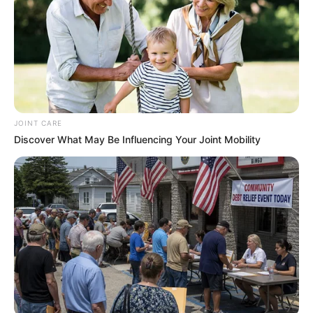
ตามฝัน ส่วนอาหารการกินนั้นนางไม่ถือเป็นเรื่องใหญ่ แต่
ชาวธนูชอบแวะไปชิมอาหารพื้นเมืองตามที่ต่างๆแถมยัง
ไม่รู้จักติดเบรกที่ลิ้นอีกต่างหาก ลงได้กินแล้วนางซดโฮก
จัดหนักไม่มีนับแคลอรี่ เลยอ้วนง่าย แต่เป็นการอ้วนที่เจ้า
ตัวมีความสุข อ้วนแล้วแฮปปี้มีไรมั้ยยะขาเม้าท์ทั้งหลาย
ติดตาม
ดูดวง
อื่นๆได้ที่ :
Horoscope.mthai.com
JOINT CARE
Discover What May Be Influencing Your Joint Mobility