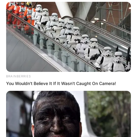
To Steamy To Stream? Not For The Bridgertons! 9
Must-See Scenes
BRAINBERRIES
BRAINBERRIES
You Wouldn't Believe It If It Wasn't Caught On Camera!
Top 8 Movies Based On Real Life. You Have To Watch
Them!
BRAINBERRIES