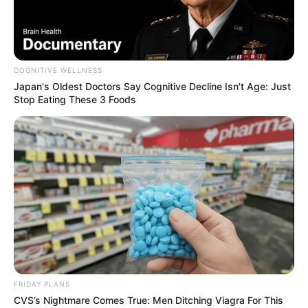
Japan's Oldest Doctors Say Memory Loss Isn't Age:
Just Stop Drinking These 3 Beverages
COGNITIVE WELLNESS
COGNITIVE WELLNESS
Japan's Oldest Doctors Say Cognitive Decline Isn't Age: Just
Stop Eating These 3 Foods
Men 45+ Are Trying This To Perform Better
MEDVI
FRIDAY PLANS
CVS’s Nightmare Comes True: Men Ditching Viagra For This