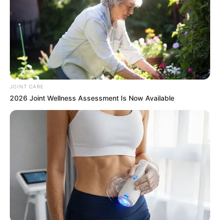
BUZZDAY
She Chose To Remove The Tattoos On Her Face.
Look At Her Now
BUZZ DAY
Cameras In Columbus Record Scary Encounters
With Animals!
BUZZDAY
JOINT CARE
2026 Joint Wellness Assessment Is Now Available