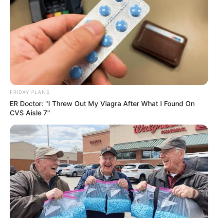
ดูดวง
เบอร์โทร คน Keep look เป๊ะทุกมุมดูดี
ทุกองศา คุณล่ะมีเลขคู่นี้ไหม
FRIDAY PLANS
ER Doctor: "I Threw Out My Viagra After What I Found On
CVS Aisle 7"
ดูดวง
วันที่ 1 ส.ค. 2569 วันคล้ายวันสำเร็จ
มรรคผลพระโพธิสัตว์กวนอิม