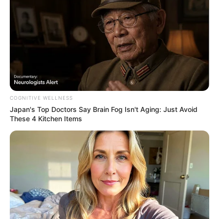
ราศีมังกร
หญิงเหล็กระเบียบจัดอย่างชาวมังกรไม่เคยยอม
ให้ไขมันมีโอกาสพัฒนาฝีมือแรงงานพอน้ำหนักขึ้น นาง
เป็นต้องรีบเข้าคอร์สไดเอทงดเมนูสู่ความอ้วนทุกชนิด
ทันที คนอื่นอาจจะมองว่าวิธีของชาวมังกรพูดง่ายแต่ทำ
ยากแต่คนราศีนี้ทำได้จริงๆ เพราะจุดเด่นของชาวมังกรคือ
COGNITIVE WELLNESS
Japan's Top Doctors Say Bra​in Fo​g Isn't Aging: Just Avoid
ความเข้มแข็ง ควบคุมตัวเองได้เป็นเยี่ยม เป็นพรสวรรค์ที่
These 4 Kitchen Items
ทำให้ความอ้วนไม่ค่อยกล้าแหยมกับนาง
ราศีกุมภ์
ที่จริงสาวๆชาวราศีกุมภ์เป็นคนรักสุขภาพ ชอบ
ดูแลตัวเอง แต่เพราะอารมณ์ปาร์ตี้เกิร์ล นิยมกินเหล้าเมา
ปลิ้นที่ฝังลึกในจิตวิญญาณ ทำให้อวบระยะสุดท้ายได้ง่าย
มากและพออ้วนแล้วก็ยากที่จะกลับมาสลิมเหมือนเดิม
เนื่องจากคนราศีนี้เป็นคนใจร้อน ชอบอะไรแบบเคลมเร็ว