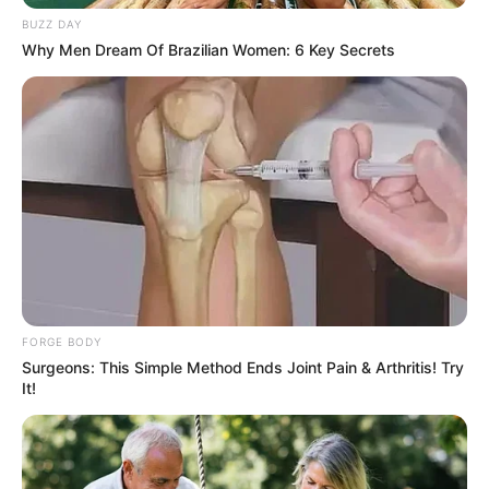
เห็นขนมหน้าตาแบ๊วๆผ่านมานางก็ไม่คิดจะหักห้ามใจ มา
BUZZ DAY
รู้ตัวอีกทีคู่แฝดของของหวานก็ตามเล่นงานจนพุงปลิ้นซะ
Why Men Dream Of Brazilian Women: 6 Key Secrets
แล้วเทคนิคลดน้ำหนักที่เวิร์คที่สุดสำหรับคนราศีนี้คือตั้ง
สติก่อนสตาร์ท อย่ากระหน่ำกินเหมือนถูกผีตู้เย็นเข้าสิง
ราศีพิจิก
ใครได้สาวๆชาวแมงป่องเป็นแฟนต้องทำ
กระเพาะให้ว่างเข้าไว้ เพราะนางจะหมั่นทำกับข้าวมา
กระแทกพุงคุณเสมอ เลยไม่ต้องแปลกใจที่ผู้หญิงราศีนี้จะ
อ้วนง่าย เห็นเดินตัวปลิวอยู่ดีๆ หายหน้าไปเดือนเดียว นาง
อาจจะกลิ้งเป็นโอ่งมังกรราชบุรีกลับมาเซอร์ไพรส์เพื่อนๆ
ก็ได้ แต่ชาวพิจิกเป็นคนเข้มแข็งตั้งใจอะไรแล้วต้องทำให้
ได้ เลยไม่น่าห่วงมากว่าจะไดเอทไม่สำเร็จ ถ้าจะนอยด์
FORGE BODY
Surgeons: This Simple Method Ends Joint Pain & Arthritis! Try
ควรนอยด์ว่านางจะลดน้ำหนักอย่างเอาจริงเอาจังจนหน้า
It!
มืดมากกว่า
ราศีธนู
ชาวธนูเกิดมาเพื่อลั้ลลา ท่องเที่ยวและทำงาน