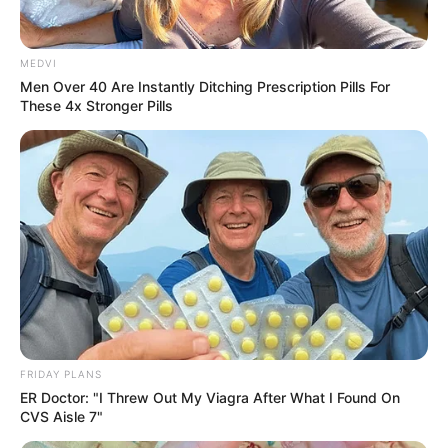
ซ่อมเร็วเห็นผลทันใจ ลดความอ้วนแค่แป๊บๆน้ำหนักยัง
ไม่ทันจะลดก็ถอดใจเปลี่ยนไปใช้วิธีอื่นซะแล้ว เลยไม่ผอม
เพราะความโหลยโท่ยนี่ล่ะ
MEDVI
Men Over 40 Are Instantly Ditching Prescription Pills For
These 4x Stronger Pills
ราศีมีน
ต่อให้คลิปตบเมียน้อยหน้ากระทรวงดังระเบิดจน
ออกไปเดินตลาดไม่ได้ สาวๆชาวมีนก็ไม่หวั่นตราบใดที่มี
ของอร่อยย้อมใจ แล้วอย่างนี้จะไม่ให้ความอ้วนกระดี้กระ
ด้ามาตั้งวงกอสซิปในตับไตไส้พุงได้ยังไง ถ้าอยากให้หุ่น
ตะเกียบยืนยงชาวมีนจึงต้องจัดตารางออกกำลังกายเวลา
สม่ำเสมอ และอย่าได้หวังว่าจะ ลดความอ้วน ด้วยการ
จำกัดอาหาร เพราะคงต้องรอให้หิมะตกกรุงเทพเสียก่อน
คนช่างหม่ำอย่างคุณถึงจะทำสำเร็จ
FRIDAY PLANS
ER Doctor: "I Threw Out My Viagra After What I Found On
CVS Aisle 7"
ราศีเมษ
ชาวราศีเมษไม่ค่อยได้ตบตีกับไขมันเท่าไร เพราะ