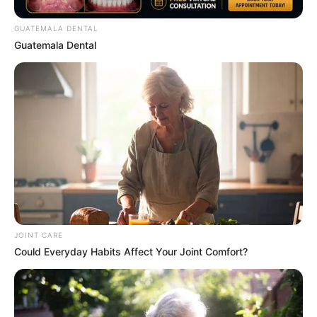
GUATEMALA DENTAL
Guatemala Dental
Erase Joint Agony In 7 Days With This Simple Trick!
It's Genius
FORGE BODY
JOINT CARE
Could Everyday Habits Affect Your Joint Comfort?
Co-stars Who Lost Control While Kissing Each Other