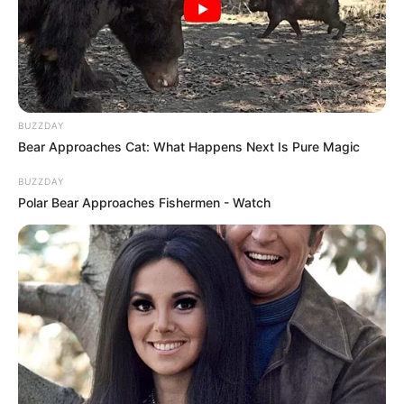
This Trick Will Give You An Erection At Any Age
MEDVI
BUZZDAY
Bear Approaches Cat: What Happens Next Is Pure Magic
BUZZDAY
Polar Bear Approaches Fishermen - Watch
Feeling Tired? Here's The Trick To Perform Better
MEDVI