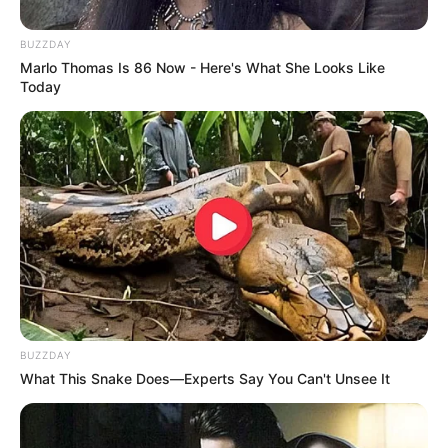
BUZZDAY
Marlo Thomas Is 86 Now - Here's What She Looks Like
Today
This New Will Give You An Erection After +45
MEDVI
BUZZDAY
What This Snake Does—Experts Say You Can't Unsee It