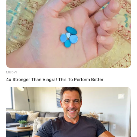
ความไฮเปอร์ของนาง ทำให้ไขมันสยองเซลลูไลท์ขยาดไม่
กล้ามาเกาะแกะพุงกะทิ ถ้าชาวเมษจะอ้วนก็เป็นเพราะมัว
แต่หลับหูหลับตาทำงาน จนต้องฝากชีวิตไว้กับ Fast Food
มากกว่า การลดน้ำหนักของคุณเลยเล่นไม่ยาก แค่แบ่ง
เวลามาดูแลตัวเอง หมั่นทานอาหารที่มีประโยชน์
นอกจากจะไม่อ้วนแล้วสุขภาพคุณยังจะดีวันดีขึ้นอีกด้วย
ราศีพฤษภ
ชาวพฤษภชอบตระเวนหาของกินอร่อยๆ แถม
ยังถือว่าการกินคือยาคลายเครียด อย่าได้มีปัญหาหรือ
MEDVI
โกรธอะไรขึ้นมาเชียว นางเป็นโซ้ยโลกแตก นิสัยน่าสะพรึง
4x Stronger Than Viagra! This To Perform Better
กลัวข้อนี้ควรจะทำให้นางกับความอ้วนเป็นคู่บัดดี้ซี้ไม่มีซั้ว
ใช่ไหม แต่ไม่ค่ะพี่น้อง เพราะสาวๆราศีนี้รักสวยรักงามสุด
ชีวิต ถึงน้ำหนักจะขึ้นความห่วงสวยก็เป็นแรงผลักดันให้ได
เอทได้เร็ว หายากที่จะเห็นชาวพฤษภขึ้นเวทีประกวดธิดา
ช้างกับใครเขา