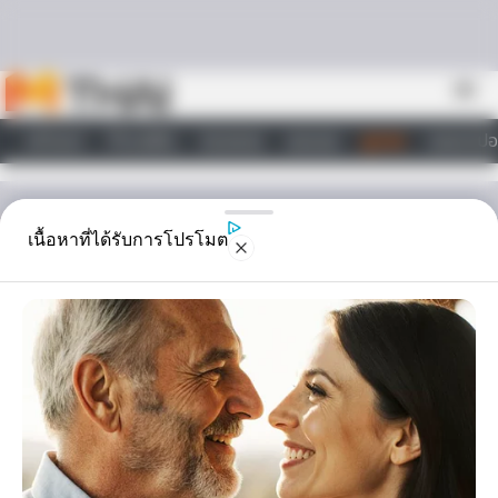
Skip to content
menu
หน้าแรก
ทำนายฝัน
ตรวจหวย
ผลบอล
ดูดวง
วอลเปเปอ
ไลฟ์สไตล์
ดูดวง
เนื้อหาที่ได้รับการโปรโมต
ลดความอ้วน! ให้ผอมไวใน
แบบฉบับ 12 ราศี
ในชีวิตนี้คุณพูดคำว่าจะ.. ลดความอ้วน ...มาแล้วทั้งหมดกี่ครั้ง !! แล้วอย่าง
นี้จะทำอย่างไรได้บ้างน๊า ที่จะทำให้หุ่นบอบบางกลับมาอีกครั้ง แม่หมอหาคำ
ตอบมาให้ค่ะ