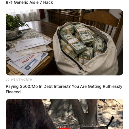
87¢ Generic Aisle 7 Hack
Men, You Don't Need Viagra If You Do This Once A
Day
MEDVI
JG WENTWORTH
Paying $500/Mo In Debt Interest? You Are Getting Ruthlessly
Fleeced