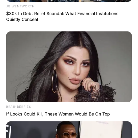
JG WENTWORTH
$30k In Debt Relief Scandal: What Financial Institutions
Quietly Conceal
ดูดวง
น้ำหนัก
ลดความอ้วน
ลดน้ำหนัก
ลดน้ำหนักแบบฉบับ 12 ราศี
วิธีลดน้ำหนัก
อ้วน
นักเขียน
อิสฺวาสุ
เชื่อในสิ่งที่เฮ็ด เฮ็ดในสิ่งที่เชื่อ
เนื้อหาที่ได้รับการโปรโมต
BRAINBERRIES
If Looks Could Kill, These Women Would Be On Top