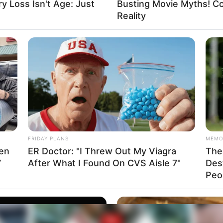
 Loss Isn't Age: Just
Busting Movie Myths! Co
Reality
think
FRIDAY PLANS
MEMO
Men
ER Doctor: "I Threw Out My Viagra
The 
to
Why everything you thought you knew about
Unforg
7
After What I Found On CVS Aisle 7"
Des
water might be wrong
Olympi
Peop