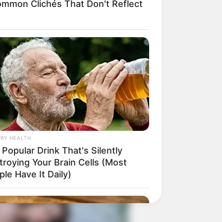
mmon Clichés That Don't Reflect
RY HEALTH
Popular Drink That's Silently
ettable Awkward Moments From The
troying Your Brain Cells (Most
cs
le Have It Daily)