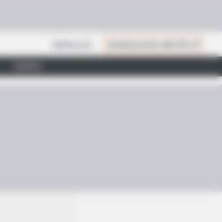
สินค้าแนะนำ
เปิดสมัครสมาชิก (ฟรี) เร็วๆ นี้
ไลฟ์สไตล์