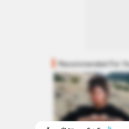
Recommended For Y
The Truth Will Finally Set Gina Cara