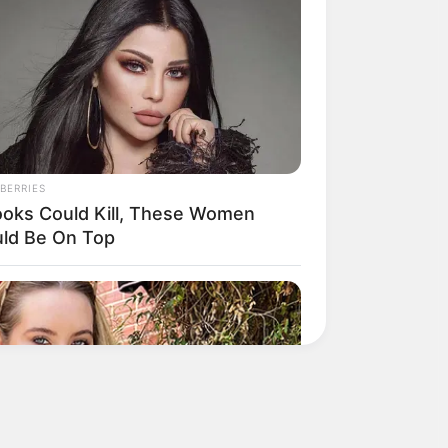
ctors Didn't Want To Share The
ht
BERRIES
Looks Could Kill, These Women
ld Be On Top
nishingly Beautiful Cave Churches