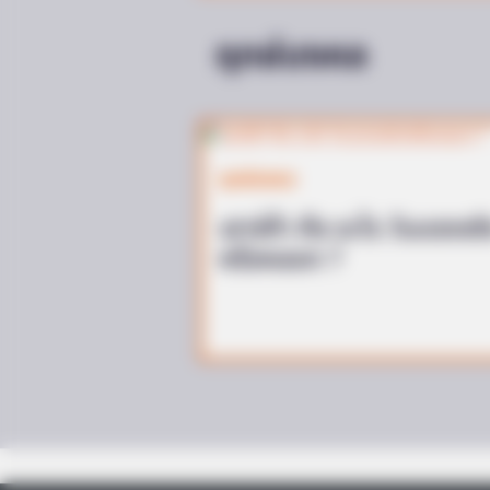
I Bet You Didn't Know It Was Really
Happening?
ฤกษ์มงคล
ฤกษ์มงคล
เสาร์ห้า คือ อะไร วันแรงจร
หรือหลอก ?
BRAINBERRIES
Will You Survive? 10 Things To Ke