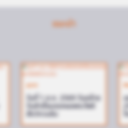
แนะนำ
BRAINBERRIES
acters You Probably
They Laughed At Her C
Sensation
BRAIN
Som
Qui
ดูดวง
ส
วันที่ 1 ส.ค. 2569 วันคล้าย
แ
วันสำเร็จมรรคผลพระโพธิ
2
สัตว์กวนอิม
โ
BRAINBERRIES