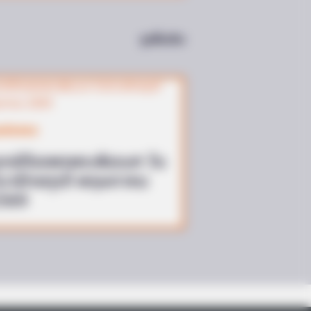
ดูเพิ่มเติม
กษ์มงคล
กษ์ดีขอพรพระพิฆเนศ วัน
ินายักจตุรถี พฤษภาคม
569
e Unearthed In Toledo