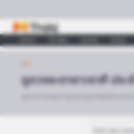
Skip to content
หน้าแรก
ทำนายฝัน
ตรวจหวย
ผลบอล
ดูดวง
ดูดวงชะตาชาวราศี ประจ
ดูดวงราศี ไขทุกปัญหา ที่คุณอยากรู้ ดูดวงไพ่ยิปซีกับอาจารย์ 
Home
/
ดูดวง
/ ดูดวง