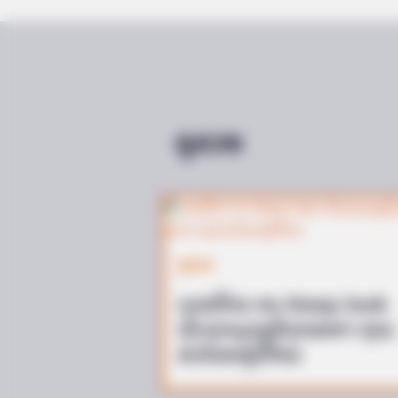
BRAINBERRIES
ดูดวง
They're Unbearable! 9 Movie Char
Remember
ดูดวง
เบอร์โทร คน Keep look
เป๊ะทุกมุมดูดีทุกองศา คุณ
ล่ะมีเลขคู่นี้ไหม
BRAINBERRIES