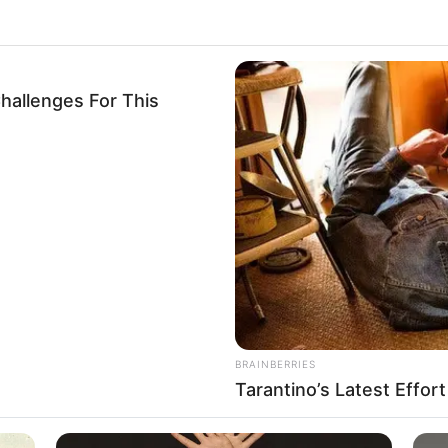
feeling your best every day
water m
hallenges For This
 —
Olena Zelenska's Life Changed Overnight
Top 8 M
To Wat
BRAINBERRIES
Tarantino’s Latest Effor