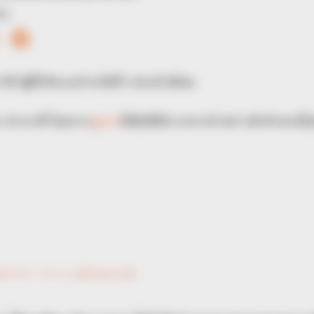
14
(ผู้ที่เกิดระหว่างวันที่ ) ประจำเดือน
 ชาวราศี โดยการ
ดูดวง
ไพ่ยิปซีกับ อาจารย์ คฑา (คำทำนายใน
นที่ 15 มิ.ย. – 15 ก.ค.)
–
ดูวิดีโอทั้งหมด กดที่นี่