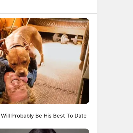
ight be wrong
ovies Based On Real Life. You Have
ch Them!
t Will Probably Be His Best To Date