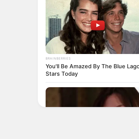
Think You Know FIFA 2026? These 
May Surprise You
BRAINBERRIES
You'll Be Amazed By The Blue Lag
Stars Today
Why this ordinary drink is the secret 
feeling your best every day