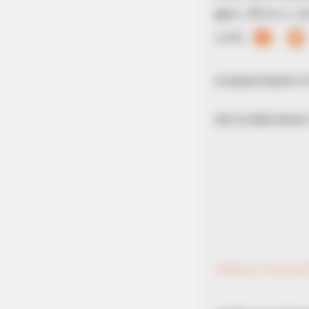
ดูดวง
|
30 พ.ย. 20
แบ่งปัน
ดวงชะตาของชาวราศี 
พยากรณ์ดวงชะตา
คลิปวีดีโอ ดูดวง ราศีเมถุน (เกิดวั