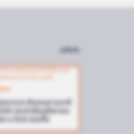
urves—Now She's A Modeling
ดูเพิ่มเติม
BERRIES
e Moments Got Out Of Control
ckly
ีมงคล
จกตาราง สีมงคลตามราศี
569 ประจำเดือนสิงหาคม
ดย อ.รักษ์ เลขเด็ด