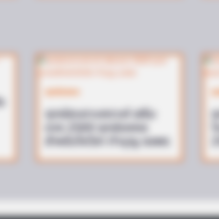
Tarantino Wants To End His Career
With This Movie?
ฤกษ์มงคล
ฤ
ิง
ฤกษ์สะเดาะเคราะห์ เสริม
ฤ
ดวง 2569 ฤกษ์มงคล
ว
สำหรับไหว้สา ทำบุญ ขอพร
2
BRAINBERRIES
ep In Your Emergency Kit
Mysterious Roman Statu