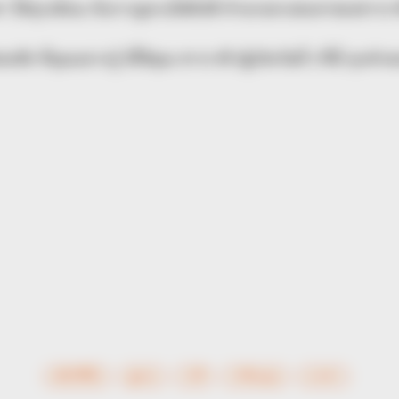
า ได้ทุกเดือน กับการดูดวงไพ่ยิปซี ทำนายดวงชะตาของชาวรา
สัย ที่คุณอยากรู้ มีให้คุณ ชาวราศี (ผู้เกิดวันที่ ) ที่นี่ ทุกคำ
คลิปวีดีโอ
ดูดวง
ราศี
ราศีเมถุน
อ คฑา