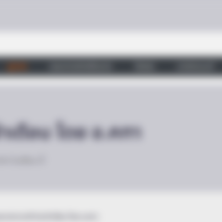
ดูดวง
วอลเปเปอร์เสริมดวง
วัดสวย
บทสวดมนต์
ำเดือน โดย อ.คฑา
คฑา ในเดือน นี้
ชะตาชาวราศี ประจำเดือน โดย อ.คฑา