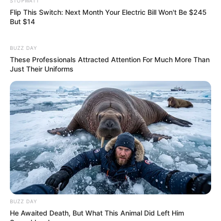
TOP CONTENT
STOPWATT
Flip This Switch: Next Month Your Electric Bill Won't Be $245
But $14
วัดสวย
วัดสวยเชียงใหม่
ทำนายฝัน
BUZZ DAY
สถิติหวยรายเดือน
These Professionals Attracted Attention For Much More Than
Just Their Uniforms
ดวงรายวัน
บทสวดมนต์
วิธีบนไอ้ไข่
ไหว้ท้าวเวสสุวรรณ
วิธีไหว้วัดแขก
วอลเปเปอร์พระแม่ลักษมี
วอลเปเปอร์ ฟรี
สีมงคล
FOLLOW US
BUZZ DAY
He Awaited Death, But What This Animal Did Left Him
เว็บไซต์นี้ใช้คุกกี้