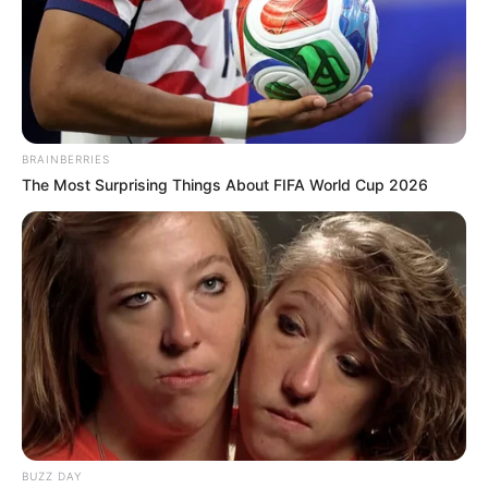
Home
/
ดูดวง
/ ดูดวง ทายใจจากวิวทิวทัศน์
ดูดวง
|
9 พ.ย. 2014
แบ่งปัน
BRAINBERRIES
The Most Surprising Things About FIFA World Cup 2026
ถ้าวันนี้เพื่อนๆมีโอกาสได้ขึ้นไปบนท้องฟ้า แล้วมองลงมา
ข้างล่าง เพื่อนๆจะเห็นอะไรบ้าง ลองเลือก
วิวทิวทัศน์
ที่
Horoscope.Mthai.com
นำมาให้ดูกันนะครับ เพราะ
สิ่งที่เพื่อนๆเห็นนั้นสามารถบ่งบอกนิสัยของเพื่อนๆได้
ทายใจจากวิวทิวทัศน์
วิวทิวทัศน์ มีดังนี้
BUZZ DAY