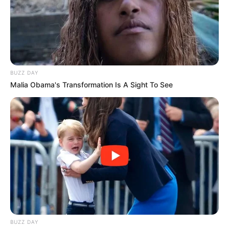
แนะนำ
ดูดวง
ดูเพิ่มเติม
BUZZ DAY
Malia Obama's Transformation Is A Sight To See
ดูดวง
เบอร์โทร คน Keep look เป๊ะทุกมุมดูดี
ทุกองศา คุณล่ะมีเลขคู่นี้ไหม
BUZZ DAY