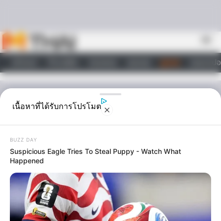
Skip to content
menu
หน้าแรก
ทำนายฝัน
ตรวจหวย
ผลบอล
ดูดวง
วอลเปเปอ
ไลฟ์สไตล์
ดูดวง
เนื้อหาที่ได้รับการโปรโมต
ดูดวง ทายใจจากวิวทิวทัศน์
BUZZ DAY
Suspicious Eagle Tries To Steal Puppy - Watch What
ถ้าเพื่อนๆมีโอกาสได้ขึ้นไปบนท้องฟ้า แล้วมองลงมาข้างล่าง เพื่อนๆจะ
Happened
เห็น วิวทิวทัศน์ อะไรบ้าง เพราะสิ่งที่เพื่อนๆเห็นนั้นสามารถบ่งบอกนิสัย
ของเพื่อนๆได้