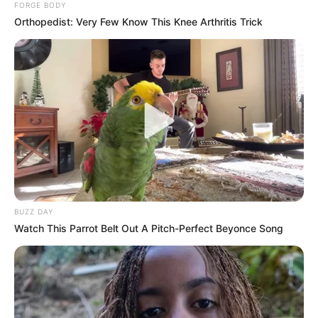
FORGE BODY
Orthopedist: Very Few Know This Knee Arthritis Trick
ดูดวง
ทายใจ
ทายใจจากวิวทิวทัศน์
วิว
วิวทิวทัศน์
นักเขียน
อิสฺวาสุ
เชื่อในสิ่งที่เฮ็ด เฮ็ดในสิ่งที่เชื่อ
BUZZ DAY
Watch This Parrot Belt Out A Pitch-Perfect Beyonce Song