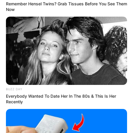
1. พื้นที่ราบปกคลุมด้วยหิมะสีขาว
Remember Hensel Twins? Grab Tissues Before You See Them
2. พื้นน้ำทะเลสีน้ำเงินกว้างใหญ่
Now
3. ภูเขามีต้นไม้ปกคลุมเป็นสีเขียว
4. ทุ่งที่เต็มไปด้วยสีเหลืองของดอกไม้
คำตอบที่เพื่อนๆเลือก มีดังนี้
1.
คุณมีประสาทรับรู้ในสถานการณ์ที่ดี สามารถแจกแจง
ปัญหาที่ซับซ้อนได้ โดยไม่ต้องมีใครมาบอก คุณมี
สัญชาตญาณในการตัดสินใจในเรื่องยากที่คนไม่อาจทำได้
ดังนั้นเชื่อในเซ้นท์แรกที่แวบเข้ามาของคุณ
2.
คุณมีความสามารถในการสร้างความสัมพันธ์ ผู้คนให้
BUZZ DAY
ความไว้ใจคุณในการติดต่อประสานงานระหว่างกลุ่มต่างๆ
Everybody Wanted To Date Her In The 80s & This Is Her
คำพูดของคุณมีความหมายกับใครหลายคน อย่างการให้
Recently
กำลังใจใครคนหนึ่ง
3.
คุณสามารถสื่อสารความรู้สึกของตัวเองได้อย่างดี
บางทีชอบใช้ท่าทางประกอบการอธิบาย คุณยังสามารถ