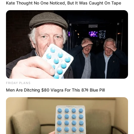
Kate Thought No One Noticed, But It Was Caught On Tape
ดูดวง
วันที่ 1 ส.ค. 2569 วันคล้ายวันสำเร็จ
มรรคผลพระโพธิสัตว์กวนอิม
สีมงคล
FRIDAY PLANS
Men Are Ditching $80 Viagra For This 87¢ Blue Pill
แจกตาราง สีมงคลตามราศี 2569 ประจำ
เดือนสิงหาคม โดย อ.รักษ์ เลขเด็ด
ดูดวงรายวัน