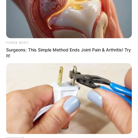
รับข่าวสารเลขมงคล สถิติเลขดัง ดวงรายวัน รายเดือน รายปี
พร้อมแนะนำวิธีเสริมดวง
ลุ้นรับรางวัลจากกิจกรรมเสริมความเป็นมงคลให้กับตัวท่านเอง
FORGE BODY
เปิดสมัครสมาชิก (ฟรี) เร็วๆนี้
Surgeons: This Simple Method Ends Joint Pain & Arthritis! Try
It!
LEGAL
นโยบายคุกกี้
นโยบายการคุ้มครองข้อมูลส่วนบุคคล
ติดต่อเรา
เกี่ยวกับเอ็มไทย