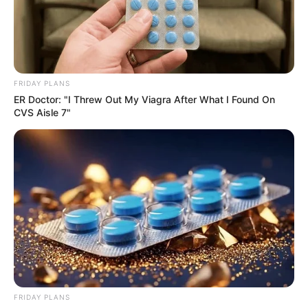
ดูเพิ่มเติม
FRIDAY PLANS
ดูดวงรายวัน
ER Doctor: "I Threw Out My Viagra After What I Found On
CVS Aisle 7"
อยากเฮงมาทางนี้ ! อ.บุญลาด แนะ เคล็ด
ลับเสริมดวงวันที่ 1 พ.ค. 69
ดูดวงรายวัน
อ.รักษ์เลขเด็ด งวด 1 – 15 ก.ค. 68
รางวัลใหญ่ใกล้ฉัน จะเป็นของใคร ?
FRIDAY PLANS