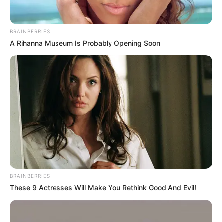
Japan's Greatest Doctors Say Memory Loss Isn't
Age: Just Stop Drinking These 3 Beverages
NEUROMIND PRO
BRAINBERRIES
A Rihanna Museum Is Probably Opening Soon
She Chose To Remove The Tattoos On Her Face.
Look At Her Now
BUZZ DAY
BRAINBERRIES
These 9 Actresses Will Make You Rethink Good And Evil!
Kate Thought No One Noticed, But It Was Caught On
Tape