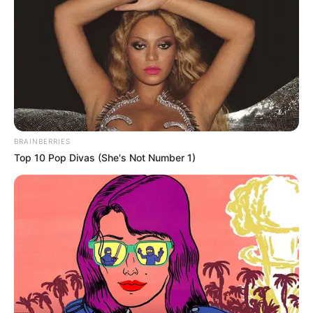
4x Stronger Than Viagra! This To Perform Better
MEDVI
BRAINBERRIES
Top 10 Pop Divas (She's Not Number 1)
Men Over 40 Are Instantly Ditching Prescription Pills
For These 4x Stronger Pills
MEDVI