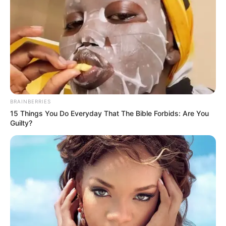
Arthrologist Begs To Stop Buying Knee Braces - Do
This Instead
FORGE BODY
BRAINBERRIES
15 Things You Do Everyday That The Bible Forbids: Are You
Guilty?