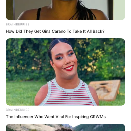
BRAINBERRIES
How Did They Get Gina Carano To Take It All Back?
แนะนำ
ดูดวง
ดูเพิ่มเติม
BRAINBERRIES
The Influencer Who Went Viral For Inspiring GRWMs