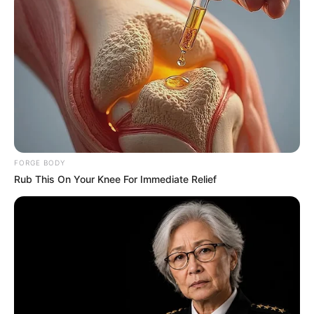
ดูดวงรายเดือน
ให้หินนำโชค ให้นกนำทาง เช็กดวง
สิงหาคม 2569 โดย อ.นก กุลภัสสรณ์
FORGE BODY
Rub This On Your Knee For Immediate Relief
ดูดวงรายเดือน
อ.รักษ์ เลขเด็ด ชวนเช็ก ดวงกรกฎาคม
2569 (ช่วงวันที่ 16 – 31 ก.ค. 69)