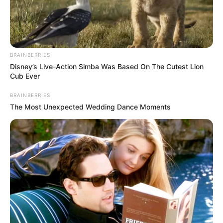
BRAINBERRIES
Disney’s Live-Action Simba Was Based On The Cutest Lion
Cub Ever
BRAINBERRIES
The Most Unexpected Wedding Dance Moments
Discover 15 Surprising Things Forbidden By The
Bible
BRAINBERRIES