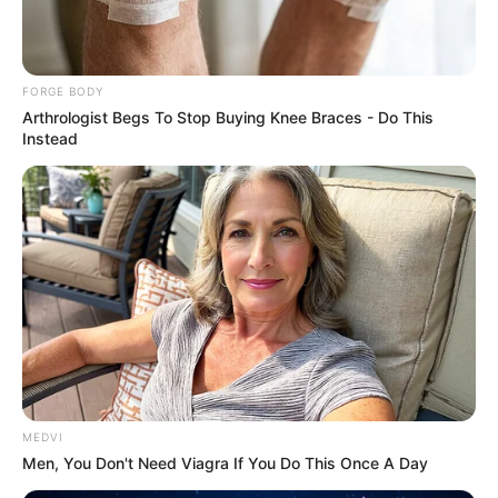
เลยดีกว่า ทั้งนี้ฆ่าอย่างเดียวที่ไม่บาปคือ ฆ่ากิเลสในตน
ถ้า ทำแท้ง ไปแล้ว เรามีวิธีแก้หรือเปล่า
FORGE BODY
ทำไปแล้วก็แล้วไป เตรียมรับใช้กรรมไว้ให้ดี แต่ทว่า เราจะ
Arthrologist Begs To Stop Buying Knee Braces - Do This
มามัวเศร้าใจอยู่ทำไม เมื่อกรรมให้ผล ก็ขอให้เจือกับบุญที่
Instead
เราทำไว้ตลอดเวลาก็แล้วกัน เพราะเคราะห์กรรมเก่าจะ
มาให้ผล ปัจจุบันเท่านั้นเปรียบเสมือน พรุ่งนี้จะมาถึงเรา
ได้ ก็รอจนกว่าจะถึงวันนี้นั่นแหละกรรมเก่าจะให้ผล ก็ใน
ปัจจุบันเท่านั้น เพราะฉะนั้น ปัจจุบันทำกรรมดีเอาไว้
เตรียมต้อนรับกรรมเก่าที่เราทำไป การเศร้าใจกับสิ่งที่
พลาดไป จึงไม่มีประโยชน์ แต่จงระอายใจในการกระทำต่อ
ไปข้างหน้าดีกว่า สร้างแต่กุศลไว้มากๆ
ทำอย่างไรให้กรรมจากการ ทำแท้ง ที่มีอยู่สูญ
MEDVI
กรรมนี้ไม่มีสูญ จะสูญได้ต่อเมื่อชดใช้กรรมเท่านั้น ไม่ต้อง
Men, You Don't Need Viagra If You Do This Once A Day
เสียใจ ในเมื่อบาปเก่าเข้ามา ปัจจุบันทำบุญไว้ ก็ต้องเจือ