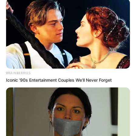
If You Owe $20,000 Across 4 Credit Cards, Stop
Sending 4 Separate Checks
JG WENTWORTH
BRAINBERRIES
Iconic '90s Entertainment Couples We'll Never Forget
Why Are More Adults Experiencing Joint Stiffness?
JOINT CARE