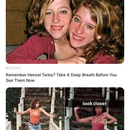
เชื่อในสิ่งที่เฮ็ด เฮ็ดในสิ่งที่เชื่อ
เนื้อหาที่ได้รับการโปรโมต
BUZZDAY
Remember Hensel Twins? Take A Deep Breath Before You
See Them Now
Why this ordinary drink is the secret to feeling your
best every day