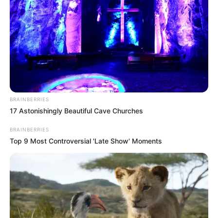
Who Will Be the Next James Bond? Here's What We
Know So Far
BRAINBERRIES
BRAINBERRIES
17 Astonishingly Beautiful Cave Churches
BRAINBERRIES
Top 9 Most Controversial 'Late Show' Moments
10 World Cup 2026 Facts Every Football Fan Should
Know
BRAINBERRIES