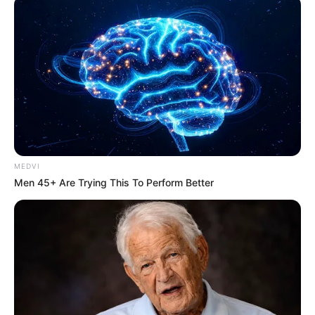
จาง ดั่งเช่นน้ำใสๆ หนึ่งถังใหญ่ จะปนน้ำสีดำบ้างสักหนึ่ง
ช้อน ก็ไม่มีผลเมื่อบุญเรามากกรรมเก่าก็ไม่มีผล บาปเก่า
ให้ผลอยู่แต่ไม่ระคาย ดั่งเช่นว่า ฉายไฟขึ้นฟ้า ในตอน
กลางวัน แม้ไฟฉายจะแรงก็ไม่มีผล เพราะความสว่าง
พระอาทิตย์แรงกว่า กล่าวคือ เมื่อเราทำกุศลไว้มากๆ แม้
กรรมเก่าจะเข้ามา ก็ไม่มีผล ความทุกข์ก็เกิดขึ้นกับเราไม่
ได้ หรือเกิดขึ้นได้โดยยาก ดั่งไฟฉายไม่มีผลในตอนกลาง
วัน มิใช่กรรมเก่าจะสูญแต่บุญใหม่เรามากกว่า กรรมเก่า
จึงทำให้เราเศร้าหมองไม่ได้หมั่นสร้างบุญกุศลไว้ เพราะ
MEDVI
Men 45+ Are Trying This To Perform Better
เราไม่รู้ว่าทำบาปอะไรไว้บ้างบุญนี้แล้ว เป็นที่มาแห่งความ
สุข กุศลธรรม
(ขอบคุณข้อมูลจาก anijung
www.watasokaram.com)
(ขอบคุณภาพประกอบจากอินเตอร์เน็ต)