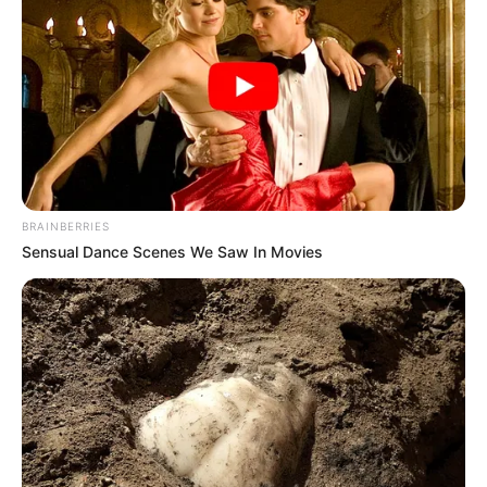
This New Will Give You An Erection After +45
MEDVI
BRAINBERRIES
Sensual Dance Scenes We Saw In Movies
How To Get An Erection Even After 60!
MEDVI