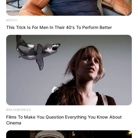
Home
/
ดูดวง
/ ทำแท้งบาปมั้ย คิดก่อนทำ
ดูดวง
|
10 ก.ย. 2014
MEDVI
This Trick Is For Men In Their 40's To Perform Better
แบ่งปัน
ทำแท้ง
บาปมั้ย เป็นคำถามที่ถามกันตลอด ทั้งๆที่รู้ว่าเป็น
อย่างไร แต่ปัจจุบันก็ยังพบว่ามีการทำกันอยู่ วันนี้
Horoscope.Mthai.com
จะนำข้อมูลเกี่ยวกับการ
ทำแท้ง
มาบอกเพื่อนๆกันครับ
ทำแท้งบาปมั้ย คิดก่อนทำ
BRAINBERRIES
Films To Make You Question Everything You Know About
Cinema
ข้อมูลต่อไปนี้ หวังว่าจะเป็นประโยชน์กับทุกคนนะครับ ซึ่ง