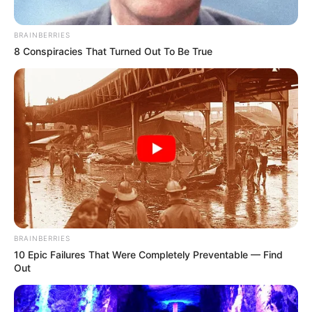
BRAINBERRIES
8 Conspiracies That Turned Out To Be True
To Steamy To Stream? Not For The Bridgertons! 9
Must-See Scenes
BRAINBERRIES
BRAINBERRIES
10 Epic Failures That Were Completely Preventable — Find
Out