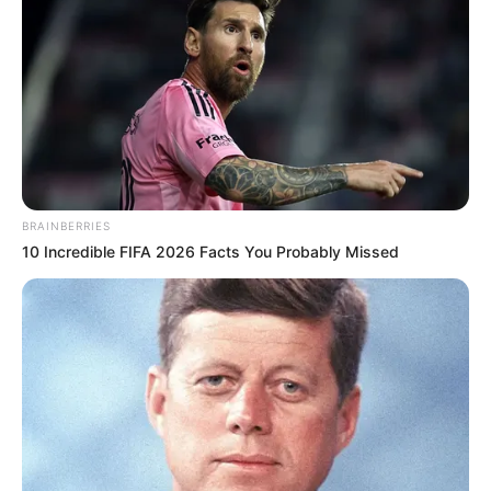
CTA FAVORITE
BRAINBERRIES
10 Incredible FIFA 2026 Facts You Probably Missed
Why this ordinary drink is the secret to feeling your
best every day
CTA LOVE