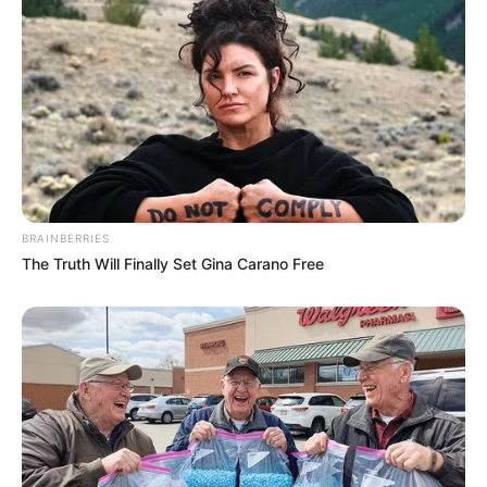
ดูดวง
เบอร์โทร คน Keep look เป๊ะทุกมุมดูดี
ทุกองศา คุณล่ะมีเลขคู่นี้ไหม
BRAINBERRIES
ดูดวง
The Truth Will Finally Set Gina Carano Free
วันที่ 1 ส.ค. 2569 วันคล้ายวันสำเร็จ
มรรคผลพระโพธิสัตว์กวนอิม