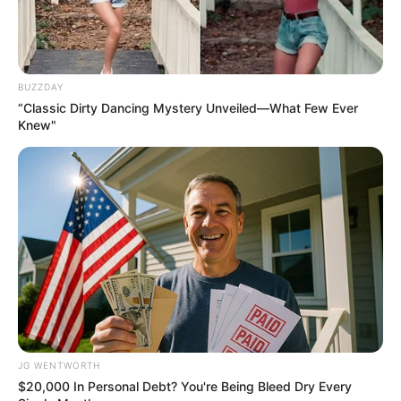
CTA FAVORITE
Remember Them? These '90s Couples Defined An
Era—See The Complete List
BRAINBERRIES
BUZZDAY
“Classic Dirty Dancing Mystery Unveiled—What Few Ever
Knew"
Once Criticized For Her Figure, Now She's Turning
Heads
JG WENTWORTH
BRAINBERRIES
$20,000 In Personal Debt? You're Being Bleed Dry Every