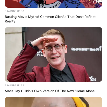
BRAINBERRIES
Busting Movie Myths! Common Clichés That Don't Reflect
Reality
Stop Waiting In Line: The 87¢ Generic Viagra Is
Actually "Self-Serve" In Aisle 7
FRIDAY PLANS
BRAINBERRIES
Macaulay Culkin's Own Version Of The New ‘Home Alone’