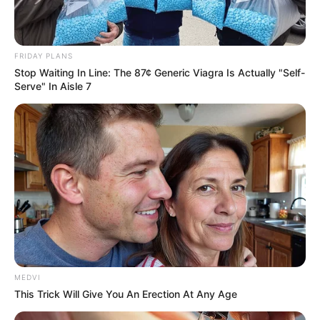
สีมงคล
แจกตาราง สีมงคลตามราศี 2569 ประจำ
FRIDAY PLANS
เดือนสิงหาคม โดย อ.รักษ์ เลขเด็ด
Stop Waiting In Line: The 87¢ Generic Viagra Is Actually "Self-
Serve" In Aisle 7
ดูดวงรายเดือน
ดูเพิ่มเติม
ดูดวงรายเดือน
รักษ์เลขเด็ด เช็ก ดวงสิงหาคม 2569
MEDVI
ครึ่งเดือนแรกใครจะเป็นเศรษฐี
This Trick Will Give You An Erection At Any Age