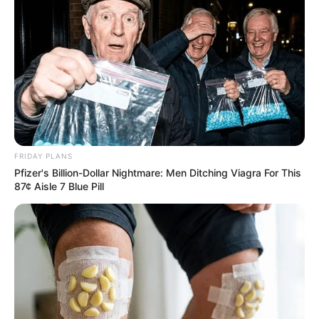
ทาง
Horoscope.Mthai.com
ไม่สงเสริมให้มีการ
ทำแท้ง เกิดขึ้น โปรดใช้วิจารณญาณในการอ่านด้วยนะ
ครับ
การ ทำแท้ง บาปไหม
ทำแท้ง บาป ฆ่าคนบาปกว่าฆ่าสัตว์ เด็กมาเกิดในท้อง
ถือว่าเป็นคน เราฆ่าเขาโดยที่เขาไม่ได้ทำความผิดอะไร
ด้วย บาปมาก ฆ่าสัตว์ยังบาป ฆ่าคนทำไมจะไม่บาป แต่จะ
FRIDAY PLANS
มากหรือน้อยขึ้นกับสาเหตุหลายประการ คนหรือสัตว์นั้นมี
Pfizer's Billion-Dollar Nightmare: Men Ditching Viagra For This
คุณธรรมมากขนาดไหนด้วย เช่นฆ่าพระบาปมากกว่าฆ่า
87¢ Aisle 7 Blue Pill
คนขี้เมา นอกจากนี้ยังดูที่วิธีการฆ่าด้วยว่า ฆ่าแบบไหน
เช่น ปล่อยปลาเป็นๆในน้ำร้อน บาปมากกว่า ทุบให้ตายในที
เดียว อีกอย่างหนึ่ง ดูที่เจตนาด้วย ว่าทำไปเพื่ออะไร
จำเป็นแค่ไหน เช่นชาวนาหาปลามากินเพื่อยังชีพ บาปน้อย
กว่า คนตกปลาเล่นๆ โดยไม่มีประโยชน์นี้เป็นหลักเข้าๆ
แต่สรุปว่า ฆ่าสัตว์ที่มีลมปราณ บาปทั้งนั้น ไม่ฆ่าใครเสีย