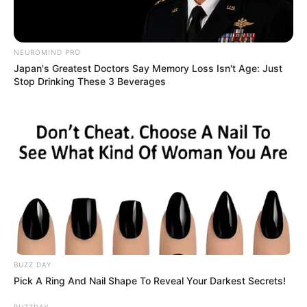
NEUROMIND PRO
Japan's Greatest Doctors Say Memory Loss Isn't Age: Just
Stop Drinking These 3 Beverages
MThai เชื่อในสิ่งที่ทำ ทำในสิ่งที่เชื่อ
รับข่าวสารเลขมงคล สถิติเลขดัง ดวงรายวัน รายเดือน รายปี
พร้อมแนะนำวิธีเสริมดวง
เว็บไซต์นี้ใช้คุกกี้
ลุ้นรับรางวัลจากกิจกรรมเสริมความเป็นมงคลให้กับตัวท่านเอง
เพื่อการนำเสนอเนื้อหาที่ดี รวมถึงการจัดการข้อมูลส่วนบุคคล เพื่อให้คุณได้รับ
ประสบการณ์ที่ดีบนบริการของเว็บไซต์เรา หากคุณใช้บริการเว็บไซต์นี้ต่อไปโดย
ไม่มีการปรับตั้งค่าใดๆนั้น แสดงว่าคุณยอมรับนโยบายคุกกี้และนโยบายส่วน
เปิดสมัครสมาชิก (ฟรี) เร็วๆนี้
บุคคลของเรา
BUZZ DAY
Pick A Ring And Nail Shape To Reveal Your Darkest Secrets!
ยอมรับ
เรียนรู้เพิ่มเติม