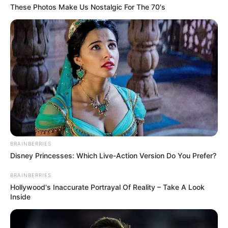
These Photos Make Us Nostalgic For The 70's
Gina Carano Finally Admits What Some Suspected
All Along
BRAINBERRIES
BRAINBERRIES
Disney Princesses: Which Live-Action Version Do You Prefer?
BRAINBERRIES
Hollywood's Inaccurate Portrayal Of Reality – Take A Look
Inside
Why this ordinary drink is the secret to feeling your
best every day