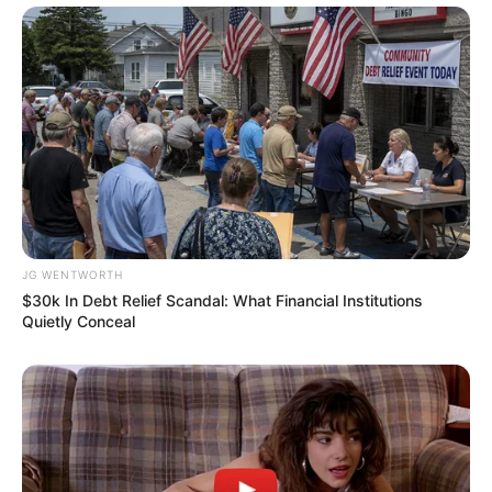
They Laughed At Her Curves—Now She's A Modeling
Sensation
BRAINBERRIES
JG WENTWORTH
$30k In Debt Relief Scandal: What Financial Institutions
Quietly Conceal
The Bodyguard's Hidden Bloopers Revealed
BRAINBERRIES