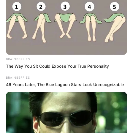
BUZZ DAY
BRAINBERRIES
The Way You Sit Could Expose Your True Personality
BRAINBERRIES
46 Years Later, The Blue Lagoon Stars Look Unrecognizable
Co-stars Who Lost Control While Kissing Each Other
BUZZDAY