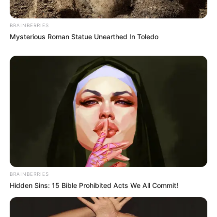
BRAINBERRIES
Mysterious Roman Statue Unearthed In Toledo
Men 45+ Are Trying This To Perform Better
MEDVI
BRAINBERRIES
Hidden Sins: 15 Bible Prohibited Acts We All Commit!