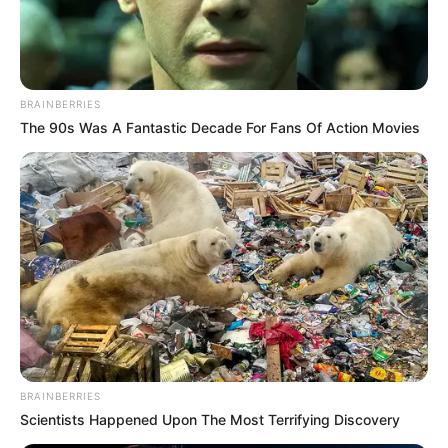
BRAINBERRIES
The 90s Was A Fantastic Decade For Fans Of Action Movies
Surgeons: This Simple Method Ends Joint Pain &
Arthritis! Try It!
FORGE BODY
BRAINBERRIES
Scientists Happened Upon The Most Terrifying Discovery