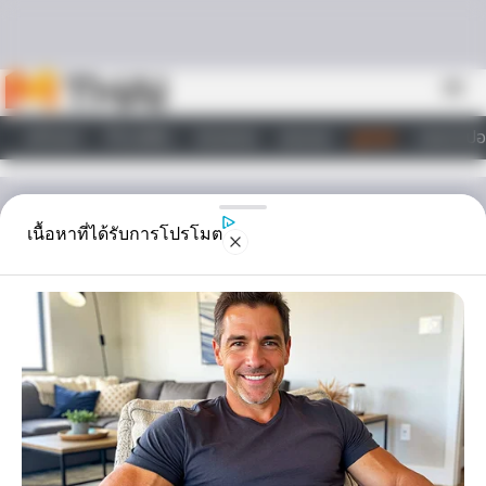
Skip to content
menu
หน้าแรก
ทำนายฝัน
ตรวจหวย
ผลบอล
ดูดวง
วอลเปเปอ
ไลฟ์สไตล์
ดูดวง
เนื้อหาที่ได้รับการโปรโมต
ทำแท้งบาปมั้ย คิดก่อนทำ
ทำแท้ง บาปไหม ทั้งๆที่รู้ว่าเป็นอย่างไร แต่ปัจจุบันก็ยังพบว่ามีการทำกัน
อยู่ วันนี้ Horoscope.Mthai.com จะนำข้อมูลเกี่ยวกับการ ทำแท้ง มาบ
อกเพื่อนๆกันครับ