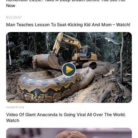
Now
วันที่ 1 ส.ค. 2569 วันคล้ายวันสำเร็จ
มรรคผลพระโพธิสัตว์กวนอิม
BUZZDAY
Man Teaches Lesson To Seat-Kicking Kid And Mom – Watch!
สีมงคล
แจกตาราง สีมงคลตามราศี 2569 ประจำ
เดือนสิงหาคม โดย อ.รักษ์ เลขเด็ด
HABERION
Video Of Giant Anaconda Is Going Viral All Over The World.
ดูดวงรายปี
Watch
ดูเพิ่มเติม