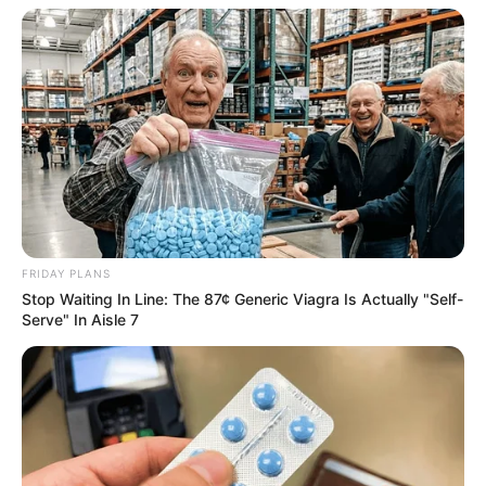
FRIDAY PLANS
Stop Waiting In Line: The 87¢ Generic Viagra Is Actually "Self-
Critics Were Impressed By The Way She Portrayed
Serve" In Aisle 7
Grace Kelly
BRAINBERRIES
46 Years Later, The Blue Lagoon Stars Look
Unrecognizable
BRAINBERRIES