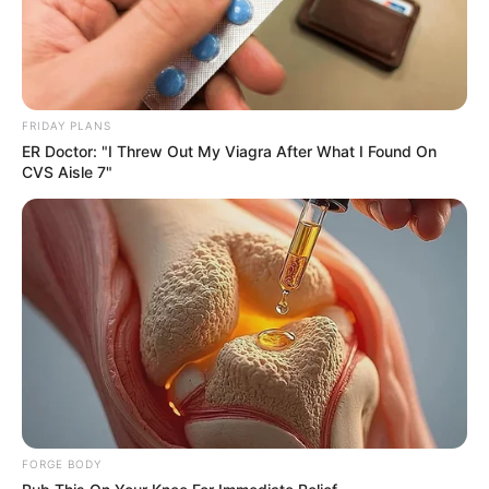
FRIDAY PLANS
ER Doctor: "I Threw Out My Viagra After What I Found On
CVS Aisle 7"
Disney Princesses: Which Live-Action Version Do
You Prefer?
BRAINBERRIES
FORGE BODY