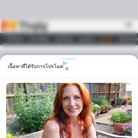
Skip to content
menu
หน้าแรก
ทำนายฝัน
ตรวจหวย
ผลบอล
ดูดวง
วอลเปเปอ
ไลฟ์สไตล์
ดูดวง
เนื้อหาที่ได้รับการโปรโมต
ไม่อยากเจออาเพศ….อย่า
ตากผ้าตอนกลางคืน
การ ตากผ้า สมัยโบราณจะทำราว ตากผ้า ไว้กลางแสงแดด ผ้าที่ตากจะแห้ง
เร็ว คนสมัยโบราณเชื่อว่า หากปล่อยผ้าที่ตากทั้งไว้นอกชายคาค้างคืนจะ
เจออาเพศ