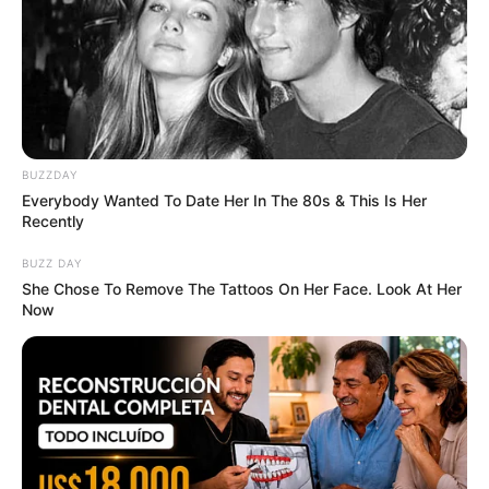
Remember These Iconic '90s Couples? See The List
That Defined A Generation
BRAINBERRIES
BUZZDAY
Everybody Wanted To Date Her In The 80s & This Is Her
Recently
BUZZ DAY
She Chose To Remove The Tattoos On Her Face. Look At Her
Now
These Photos Make Us Nostalgic For The 70's
BRAINBERRIES