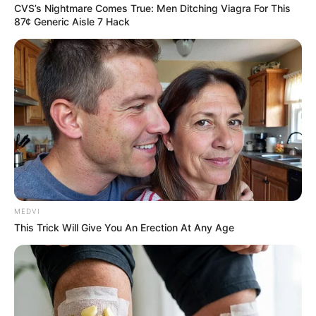
CVS’s Nightmare Comes True: Men Ditching Viagra For This
87¢ Generic Aisle 7 Hack
DNA Analysis Revealed The Sick Truth About Ancient
Vikings
BRAINBERRIES
MEDVI
This Trick Will Give You An Erection At Any Age
She Took Her Love For Horses To A Whole New Level
BRAINBERRIES