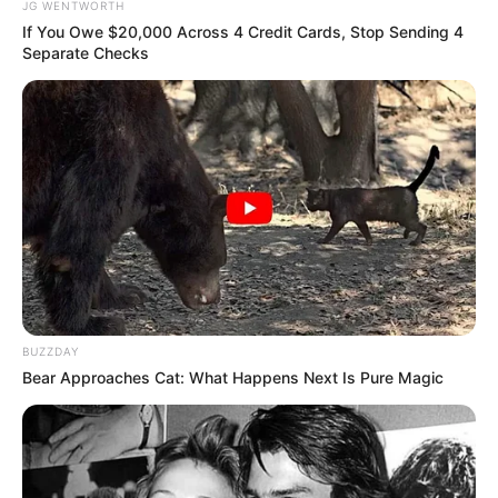
JG WENTWORTH
If You Owe $20,000 Across 4 Credit Cards, Stop Sending 4
Separate Checks
You'll Be Amazed By The Blue Lagoon Stars Today
BRAINBERRIES
BUZZDAY
Bear Approaches Cat: What Happens Next Is Pure Magic