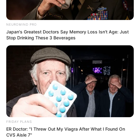
BRAINBERRIES
NEUROMIND PRO
Japan's Greatest Doctors Say Memory Loss Isn't Age: Just
Stop Drinking These 3 Beverages
Remember Them? These '90s Couples Defined An
Era—See The Complete List
BRAINBERRIES
Are You The Same Alone And With Others? Find Out
FRIDAY PLANS
BRAINBERRIES
ER Doctor: "I Threw Out My Viagra After What I Found On
CVS Aisle 7"