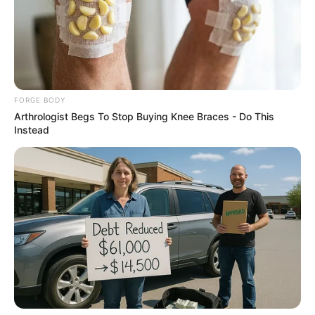
FORGE BODY
Arthrologist Begs To Stop Buying Knee Braces - Do This
Instead
Why Big Bang Theory Fans Despise These 8
Characters
BRAINBERRIES
Enter A World Of Weirdness: 8 Horror Movies Where
Nobody Dies
BRAINBERRIES