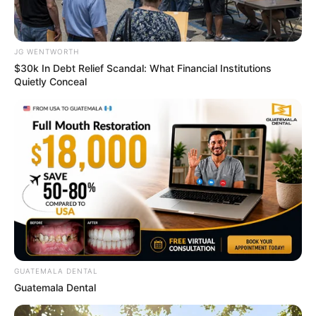
ดูดวงรายปี
มาแล้ว ! เปิดคำทำนาย อ.มิก พลิกดวง
JG WENTWORTH
ชะตา ดวงราศีตุล 2569
$30k In Debt Relief Scandal: What Financial Institutions
Quietly Conceal
MThai เชื่อในสิ่งที่ทำ ทำในสิ่งที่เชื่อ
รับข่าวสารเลขมงคล สถิติเลขดัง ดวงรายวัน รายเดือน รายปี
พร้อมแนะนำวิธีเสริมดวง
GUATEMALA DENTAL
ลุ้นรับรางวัลจากกิจกรรมเสริมความเป็นมงคลให้กับตัวท่านเอง
Guatemala Dental