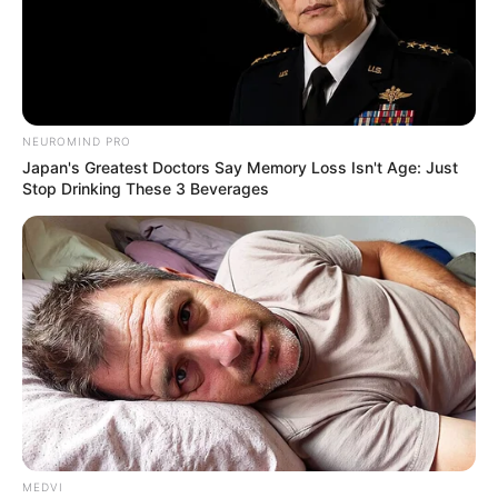
NEUROMIND PRO
Japan's Greatest Doctors Say Memory Loss Isn't Age: Just
Stop Drinking These 3 Beverages
Shocking Turn Of Event: Actors Who Pursued
Controversial Careers
BRAINBERRIES
MEDVI