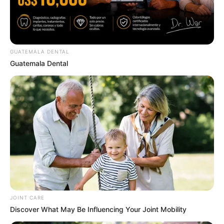
GUATEMALA DENTAL
Guatemala Dental
Britney Spears' Look Has Changed — Here's Why
BRAINBERRIES
Take A Look At Demi Moore's Most Iconic And
Provocative Roles
BRAINBERRIES
The Most Unexpected Wedding Dance Moments
BRAINBERRIES
JOINT CARE
Discover What May Be Influencing Your Joint Mobility