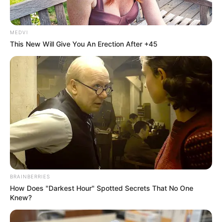
MEDVI
Home
/
ดูดวง
/ ไม่อยากเจออาเพศ….อย่าตากผ้าตอนกลางคืน
This New Will Give You An Erection After +45
ดูดวง
|
11 พ.ค. 2014
แบ่งปัน
การ
ตากผ้า
สมัยโบราณจะทำราว
ตากผ้า
ไว้กลาง
แสงแดด ผ้าที่ตากจะแห้งเร็ว คนสมัยโบราณเชื่อว่า หาก
ปล่อยผ้าที่ตากทั้งไว้นอกชายคาเรือนหลังพระอาทิตย์
ตกดิน เชื่อว่าผีจะใช้ผ้าผืนนั้นเช็ดเลือกจากปากหลังจากที่
ได้กินเลือดสัตว์เลือดคนมาแล้ว ซึ่งผีที่ว่านั้นคือผีกระสือ
BRAINBERRIES
How Does "Darkest Hour" Spotted Secrets That No One
Knew?