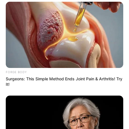
Hollywood's Inaccurate Portrayal of Reality - Take a
Look Inside!
BRAINBERRIES
FORGE BODY
Surgeons: This Simple Method Ends Joint Pain & Arthritis! Try
It!
Why this ordinary drink is the secret to feeling your
best every day
CTA LOVE