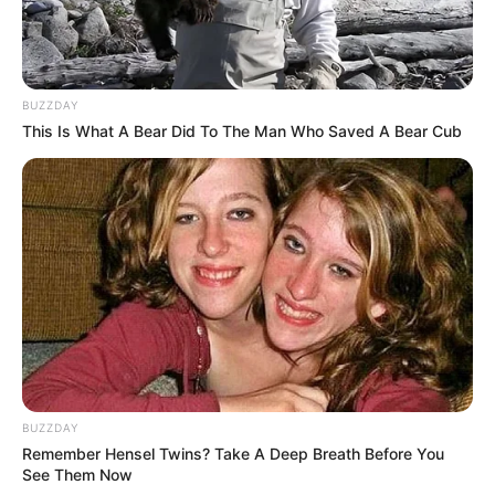
BUZZDAY
It Might Be Quentin Tarantino's Last Movie
This Is What A Bear Did To The Man Who Saved A Bear Cub
BRAINBERRIES
These 6 Movies Were So Bad That They Became
Instant Classics
BRAINBERRIES
BUZZDAY
Remember Hensel Twins? Take A Deep Breath Before You
See Them Now