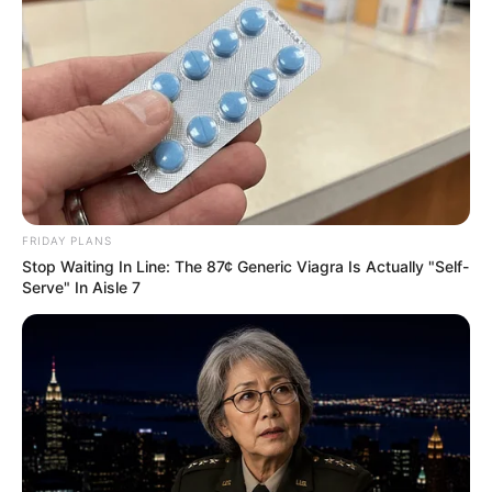
ไม่อยากเจออาเพศ….อย่าตากผ้าตอนกลางคืน
ผีกระสือ คือผีไทยชนิดหนึ่ง ซึ่งเชื่อว่าสามารถถอดหัวออก
มาล่องลอยพร้อมเครื่องใน มีแสงไฟส่องเอาไว้ส่องทาง
ชอบกินของสกปรกและของสดคาว เมื่อกินจนอิ่มก็จะหา
บ้านที่ตากผ้าเอาไว้ตอนกลางคืนเพื่อเช็ดปาก แล้วกลับเข้า
ร่างอย่างเดิม เจ้าของผ้าที่มีรอยเปื้อนจากปากกระสือเมื่อ
สวมใส่จะเกิดอาการไม่สบายบางคน ถึงกับตายเลยที่เดียว
FRIDAY PLANS
Stop Waiting In Line: The 87¢ Generic Viagra Is Actually "Self-
ดังนั้นก่อนพระอาทิตย์ตกดิน คนสมัยก่อนจะรีบเก็บผ้าเข้า
Serve" In Aisle 7
มาไว้ในเรือนก่อนถ้าผ้าซิ่นใดยังไม่แห้งจึงค่อยนำมาตาก
ใหม่ในวันรุ่งขึ้น อย่างไรก็ตามอุบายโบราณนั้น หลายครั้ง
เรานึกดูถูกอยู่ในใจว่าเก่าแก่เหลือเกิน แต่ถ้าใช้ปัญญาใน
ทางกว้างและมองลึกซึ่งลงไปมักพบมีภูมิปัญญาชาวบ้านที่
อธิบายได้ด้วยหลักวิทยาศาสตร์ซ่อนเร้นอยู่ทั้งสิ้น รวมทั้ง
อุบายที่ห้ามขาดมาแต่ครั้งโบราณว่า จงอย่าตากผ้าข้าม