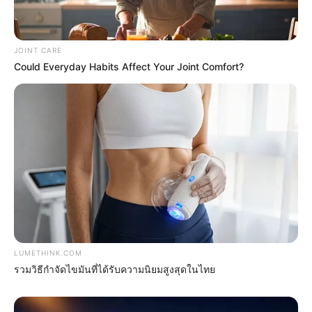
ดวงรายวัน
บทสวดมนต์
วิธีบนไอ้ไข่
JOINT CARE
ไหว้ท้าวเวสสุวรรณ
Could Everyday Habits Affect Your Joint Comfort?
วิธีไหว้วัดแขก
วอลเปเปอร์พระแม่ลักษมี
วอลเปเปอร์ ฟรี
สีมงคล
FOLLOW US
เว็บไซต์นี้ใช้คุกกี้
เพื่อการนำเสนอเนื้อหาที่ดี รวมถึงการจัดการข้อมูลส่วนบุคคล เพื่อให้คุณได้รับ
ประสบการณ์ที่ดีบนบริการของเว็บไซต์เรา หากคุณใช้บริการเว็บไซต์นี้ต่อไปโดย
LUMETHINK.COM
ไม่มีการปรับตั้งค่าใดๆนั้น แสดงว่าคุณยอมรับนโยบายคุกกี้และนโยบายส่วน
รวมวิธีกำจัดไขมันที่ได้รับความนิยมสูงสุดในไทย
บุคคลของเรา
Copyright © 2016
MThai.com All rights reserved. หมายเลขทะเบียนการค้า