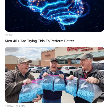
Why this ordinary drink is the secret to feeling your
best every day
CTA FAVORITE
MEDVI
Men 45+ Are Trying This To Perform Better
Why everything you thought you knew about water
might be wrong
CTA LOVE
FRIDAY PLANS