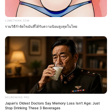
The 10 Most Stunning Women From Lebanon - Who
LUMETHINK.COM
Is Your Favorite?
รวมวิธีกำจัดไขมันที่ได้รับความนิยมสูงสุดในไทย
BRAINBERRIES
NEUROMIND PRO
The Bodyguard's Hidden Bloopers Revealed
Japan's Oldest Doctors Say Memory Loss Isn't Age: Just
Stop Drinking These 3 Beverages
BRAINBERRIES