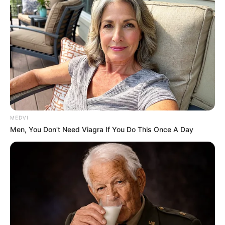
TV Couples Who Would Never Be Together: 9 Is Just
Too Weird
BRAINBERRIES
MEDVI
Men, You Don't Need Viagra If You Do This Once A Day
From Baddies To Sweethearts: 9 Actresses That Can
Do It All!