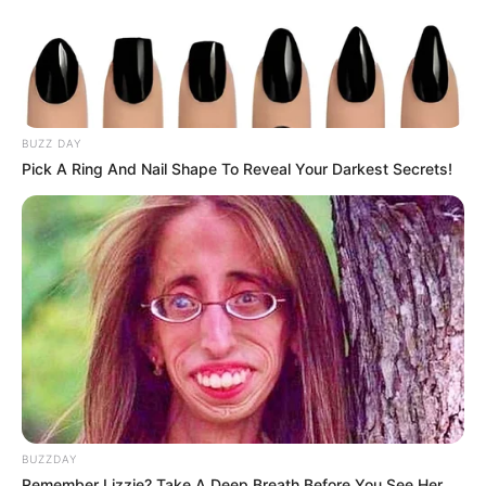
ดูดวง
ดูเพิ่มเติม
BUZZ DAY
Pick A Ring And Nail Shape To Reveal Your Darkest Secrets!
ดูดวง
เบอร์โทร คน Keep look เป๊ะทุกมุมดูดี
ทุกองศา คุณล่ะมีเลขคู่นี้ไหม
BUZZDAY
ดูดวง
Remember Lizzie? Take A Deep Breath Before You See Her