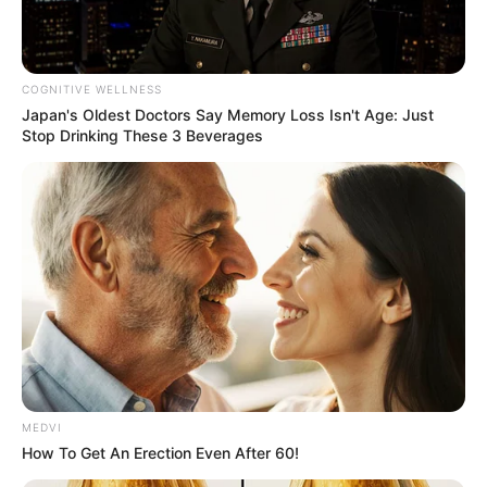
คืนหรือในเวลากลางคืน
เหตุผลที่ 1
คือการป้องกันไม่ให้ผ้าเปื่อย ผ้าสมัยก่อนเป็น
COGNITIVE WELLNESS
ผ้าทอมาจากฝ้ายเกือบทั้งนั้น ตกกลางคืนเมื่อสัมผัสกับ
Japan's Oldest Doctors Say Memory Loss Isn't Age: Just
น้ำค้างที่มีความเค็มสูง ผ้าจะเปื่อยเร็วกว่าปกติ
Stop Drinking These 3 Beverages
เหตุผลที่ 2
คือเมื่อเรา
ตากผ้า
ไว้ในราว ลมจะพัดจนผ้า
พลิ้วปลิวไปมา สัตว์เลี้ยงของเราโดยเฉพาะหมาก็กระโดด
กัดเอาผ้าลงมาเล่น จนผ้าขาดเสียหาย
เหตุผลที่ 3
คือราวตากผ้ามักจะหลบอยู่หลังบ้านหรือใน
ซอกในหลืบ ในเวลามืดค่ำก็เสี่ยงต่องูเงี้ยวเขี้ยวขอที่ไปแอบ
ซ่อนตัวอยู่ ก็เลยห้ามรวมเสียเลยว่าห้ามตากผ้าข้ามคืน
หรือกลางคืน
MEDVI
How To Get An Erection Even After 60!
เหตุผลที่ 4
ถ้าปล่อยผ้าตากค้างคืนไว้ ผ้าอาจจะถูกน้ำค้าง