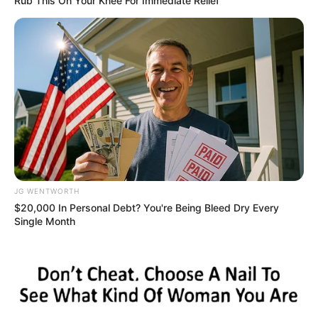
Rub This On Your Knee For Immediate Relief
10 Epic Failures That Were Completely Preventable
— Find Out
BRAINBERRIES
JG WENTWORTH
$20,000 In Personal Debt? You're Being Bleed Dry Every
Single Month
แนะนำ