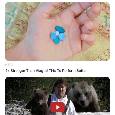
Why this ordinary drink is the secret to feeling your
best every day
MEDVI
4x Stronger Than Viagra! This To Perform Better
CTA FAVORITE