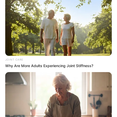
เปิดสมัครสมาชิก (ฟรี) เร็วๆนี้
LEGAL
นโยบายคุกกี้
นโยบายการคุ้มครองข้อมูลส่วนบุคคล
ติดต่อเรา
JOINT CARE
Why Are More Adults Experiencing Joint Stiffness?
เกี่ยวกับเอ็มไทย
TOP CONTENT
วัดสวย
วัดสวยเชียงใหม่
ทำนายฝัน
สถิติหวยรายเดือน