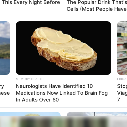
 This Every Night Before
The Popular Drink That's
อิสฺวาสุ
Cells (Most People Have 
เชื่อในสิ่งที่เฮ็ด เฮ็ดในสิ่งที่เชื่อ
ou
t TV
MEMORY HEALTH
FRIDA
ry
Neurologists Have Identified 10
Stop
hese
Medications Now Linked To Brain Fog
Viag
In Adults Over 60
7
Busting Movie Myths! Common Clichés That
How Doe
Don't Reflect Reality
That N
These 