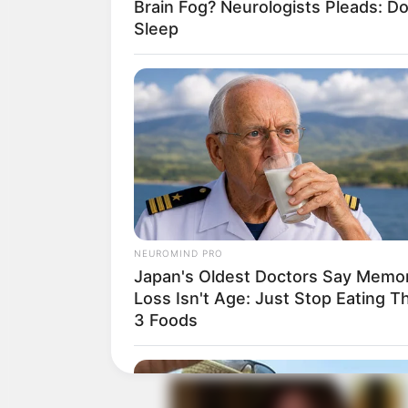
Brain Fog? Neurologists Pleads: Do
Sleep
Recommended For Y
It's The End Of The Road: The Wors
Series Finales Of All Time
NEUROMIND PRO
Japan's Oldest Doctors Say Memo
Loss Isn't Age: Just Stop Eating T
3 Foods