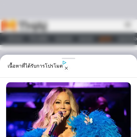
Skip to content
menu
หน้าแรก
ทำนายฝัน
ตรวจหวย
ผลบอล
ดูดวง
วอลเปเปอ
ไลฟ์สไตล์
ดูดวง
เนื้อหาที่ได้รับการโปรโมต
ท่าทางการ แปรงฟัน บ่งบอก
พฤติกรรม
เพียงแค่สิ่งที่คุณทำอยู่เป็นประจำวันทุกวันก็สามารถบ่งบอกนิสัยของคุณ
ได้ ที่ Horoscope.Mthai.com กล่าวมานั้นก็คือท่าทางการ แปรงฟัน
ของคุณ