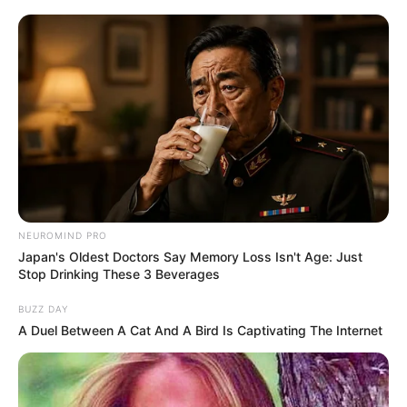
Remember Hensel Twins? Grab Tissues Before You
See Them Now
BUZZ DAY
NEUROMIND PRO
Japan's Oldest Doctors Say Memory Loss Isn't Age: Just
Man Teaches Lesson To Seat-Kicking Kid And Mom –
Stop Drinking These 3 Beverages
Watch!
BUZZ DAY
BUZZ DAY
A Duel Between A Cat And A Bird Is Captivating The Internet