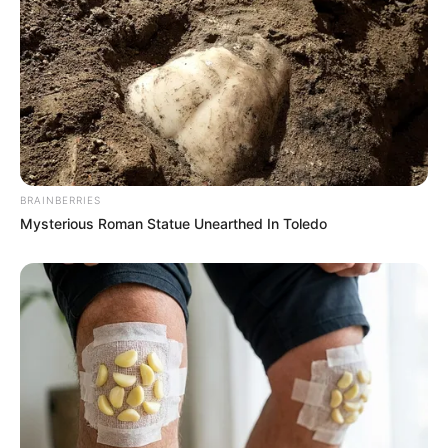
15 Things You Do Everyday That The Bible Forbids:
Are You Guilty?
BRAINBERRIES
BRAINBERRIES
Mysterious Roman Statue Unearthed In Toledo