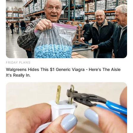
FRIDAY PLANS
Walgreens Hides This $1 Generic Viagra - Here's The Aisle
It's Really In.
Surgeons: This Simple Method Ends Joint Pain &
Arthritis! Try It!
FORGE BODY