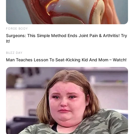
These Wedding Dance Moves Broke The Internet
BRAINBERRIES
FORGE BODY
Surgeons: This Simple Method Ends Joint Pain & Arthritis! Try
It!
BUZZ DAY
Man Teaches Lesson To Seat-Kicking Kid And Mom – Watch!
Who Will Be the Next James Bond? Here's What We
Know So Far
BRAINBERRIES