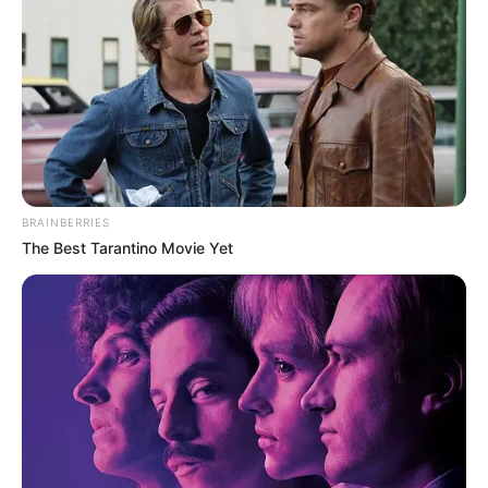
แต่ แสดงว่าเป็นคนรักอิสระ แจ่มใส มีนิสัยเปิดเผย เชื่อ
มั่นในตัวเอง แต่ลึกๆแล้วก็ช่างเหงาอยู่นิดๆ ต้องการการ
เอาใจใส่ ไม่ชอบการถูกทอดทิ้งให้อยู่ลำพัง อีกอย่างคือเป็น
คนที่รักธรรมชาติ โปรดปรานการท่องเที่ยว ชอบความ
สนุกสนานกลางหมู่เพื่อนฝูง และถูกแวดล้อมด้วยคนที่รัก
ใคร่
BRAINBERRIES
ชอบ
แปรงฟัน
เร็วแต่ใช้ยาสีฟันเยอะ
ส่วนใครที่ชอบ
The Best Tarantino Movie Yet
แปรงฟัน
แบบเร็วๆแต่ป้ายยาสีฟันเต็มปรี่ แสดงว่าเป็น
คนที่ติดไปทางมีนิสัยฟุ่มเฟือย เอาแต่ใจตัวเองพอสมควร
อยากได้อะไรก็จะต้องหาทางเอาให้ได้ เมื่อไม่ได้ดั่งใจก็จะ
ขัดเคืองแสดงออกทางสีหน้าโดยไม่ปิดบัง และยังเป็นคน
ใจร้อน แต่ก็ยอมลงให้คนที่มีเหตุผลกว่า และถ้ารักใคร
ชอบใคร รับรองว่าจะหึงหวงอย่างแน่นอน อีกทั้งรักเกียรติ
รักศักดิ์ศรี โดยเฉพาะในเรื่องเกี่ยวกับคู่ครองหรือ
ครอบครัว