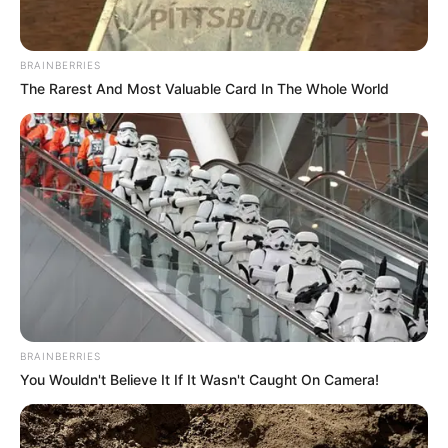
BRAINBERRIES
The Rarest And Most Valuable Card In The Whole World
You Wouldn't Believe It If It Wasn't Caught On
Camera!
BRAINBERRIES
Remember This Kick-Ass Star? See His Shocking
Transformation
BRAINBERRIES
Top 9 Most Controversial 'Late Show' Moments
BRAINBERRIES
BRAINBERRIES
You Wouldn't Believe It If It Wasn't Caught On Camera!