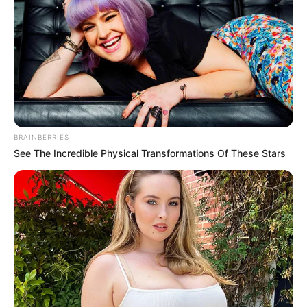
ท่าทางการ แปรงฟัน
แปรงอย่างรีบร้อนทุกครั้ง
ถ้า
แปรงฟัน
อย่างรีบร้อน
เสมอ เหมือนกับต้องรีบทำให้เสร็จจะได้ไปทำอย่างอื่นต่อ
นั่นแสดงว่ามีอุปนิสัยเป็นคนใจร้อน คล่องแคล่ว
กระตือรือร้น แอ็คทีฟ แต่ลึกๆ กลับเป็นคนที่ขี้เกียจ ติด
สบาย มีความต้องการพักผ่อนแบบที่ตัวเองชื่นชอบเสมอๆ
อ้อ บางครั้งก็จะกระวนกระวาย อยู่ไม่เป็นสุข อยากเลิก
BRAINBERRIES
See The Incredible Physical Transformations Of These Stars
ทำงานจะได้ไปเที่ยวอะไรทำนองนั้น
ชอบดูตัวเอง
แปรงฟัน
ในกระจก
ส่วนคนที่เวลา
แปรง
ฟัน
ก็ชอบมองดูใบหน้าท่าทางของตัวเองไปด้วย เผลอๆ
อาจจะมีการแปรงฟันในลีลาต่างๆ อีกต่างหาก แสดงว่า
เป็นคนที่มีอารมณ์รักใคร่เหลือเฟือ ชอบการบริหารเสน่ห์
อยากให้ตัวเองดูดี มีความน่าสนใจ แต่บางครั้งก็จะเป็นนัก
โกหกตัวยง ไม่ได้ตั้งใจหรอกนะ เขาเรียกว่า “พลิกไปตาม