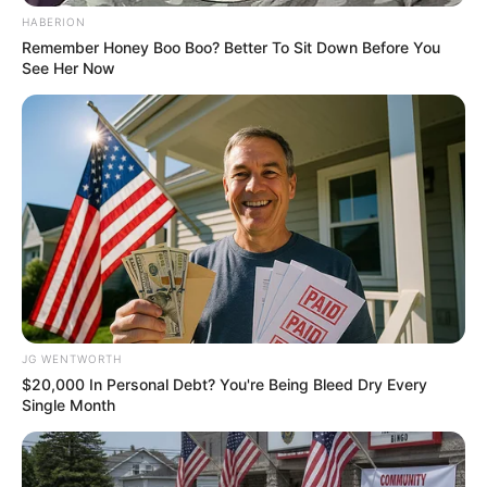
HABERION
Remember Honey Boo Boo? Better To Sit Down Before You
See Her Now
Think You Know FIFA 2026? These Facts May
Surprise You
BRAINBERRIES
JG WENTWORTH
$20,000 In Personal Debt? You're Being Bleed Dry Every
Single Month