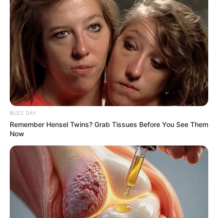
Britney Spears' Look Has Changed — Here's Why
BRAINBERRIES
BUZZ DAY
Remember Hensel Twins? Grab Tissues Before You See Them
Now