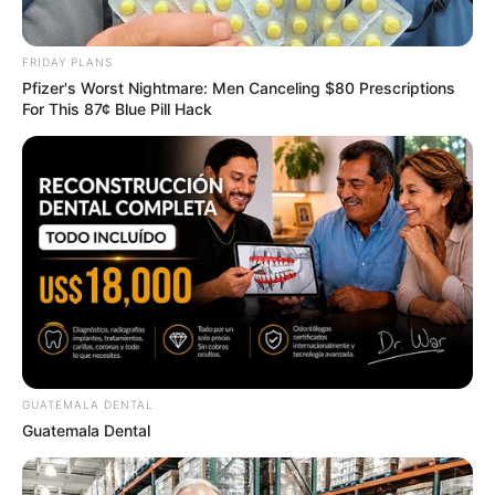
8 Conspiracies That Turned Out To Be True
BRAINBERRIES
FRIDAY PLANS
Pfizer's Worst Nightmare: Men Canceling $80 Prescriptions
For This 87¢ Blue Pill Hack
Most People Don't Know That These 8 Celebrities Are
Muslim
BRAINBERRIES
GUATEMALA DENTAL
Guatemala Dental
She Gave Up A Normal Life To Act Like A Horse
BRAINBERRIES