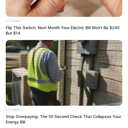
STOPWATT
Flip This Switch: Next Month Your Electric Bill Won't Be $245
But $14
Arthrologist Begs To Stop Buying Knee Braces - Do
This Instead
FORGE BODY
STOPWATT
Stop Overpaying: The 10-Second Check That Collapses Your
Energy Bill