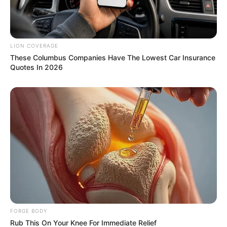
LION COVERAGE
These Columbus Companies Have The Lowest Car Insurance
Quotes In 2026
$30k In Debt Relief Scandal: What Financial
Institutions Quietly Conceal
JG WENTWORTH
Bear Approaches Cat: What Happens Next Is Pure
Magic
BUZZ DAY
FORGE BODY
Rub This On Your Knee For Immediate Relief