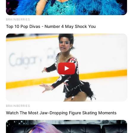
BRAINBERRIES
Home
/
ดูดวง
/ ท่าทางการ แปรงฟัน บ่งบอกพฤติกรรม
Top 10 Pop Divas - Number 4 May Shock You
ดูดวง
|
26 ก.ค. 2013
แบ่งปัน
ใครจะไปรู้ว่า เพียงแค่สิ่งที่คุณทำอยู่เป็นประจำวันทุกวันก็
สามารถบ่งบอกนิสัยของคุณได้ ที่
Horoscope.Mthai.com
กล่าวมานั้นก็คือท่าทางการ
แปรงฟัน
ของคุณนั่นเอง จะบ่งบอกนิสัยของคุณเป็น
อย่างไร ลองไปดูกันเลย
BRAINBERRIES
Watch The Most Jaw‑Dropping Figure Skating Moments