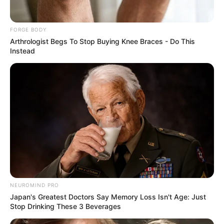
Guess Their Job — Most People Get It Wrong
BRAINBERRIES
FORGE BODY
Arthrologist Begs To Stop Buying Knee Braces - Do This
Instead
Who Will Take On The Iconic Role Next? Bond
Casting Rumors
BRAINBERRIES
NEUROMIND PRO
Japan's Greatest Doctors Say Memory Loss Isn't Age: Just
Stop Drinking These 3 Beverages