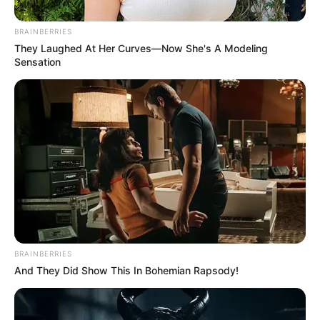
สถานการณ์ เพื่อความสงบสุขในชีวิตเท่านั้นเอง”
BRAINBERRIES
ชอบ
แปรงฟัน
แบบไม่เปิดปาก
คนที่เวลา
แปรงฟัน
ก็จะ
They Laughed At Her Curves—Now She's A Modeling
Sensation
พยายามที่จะไม่ให้ฟองยาสีฟัน ล้นริมฝีปากออกมา
เลอะเทอะฟูมฟาย จะเปิดปากแต่พองาม แปรงฟันด้วย
ความนุ่มนวล นั่นแสดงว่าเป็นคนที่รักเกียรติ ให้ความ
สำคัญกับเรื่องภาพพจน์ ความงดงามมีเสน่ห์ในชีวิต
นอกจากนั้น ก็จะเป็นคนที่ชอบการปรับปรุงตัวให้ดูดีอยู่
เสมอ ดังนั้นบุคลิกลักษณะจึงออกไปทางเนี้ยบ เฉียบ
เรียบร้อยมากกว่าจะเปรี้ยว เฮี้ยว ฟู่ฟ่า
ชอบ
แปรงฟัน
ระหว่างที่ทำอย่างอื่นไปด้วย
คนที่
แปรง
ฟัน
และชอบอาบน้ำ หรือทำธุระส่วนตัวอื่นๆ ภายในห้องน้ำ
BRAINBERRIES
ไปด้วย แสดงว่าเป็นคนที่มีพลังสูง ชอบการทำงานที่
And They Did Show This In Bohemian Rapsody!
รวดเร็ว แต่ก็มักจัดระบบได้ไม่ดีนัก เพราะจะมีความเป็น
คนช่างคิด ช่างฝัน จนบางครั้งฝันเกินกว่าจะปฏิบัติให้เป็น