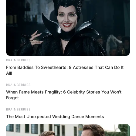
จริงได้ นอกจากนั้น ยังบอกถึงการเป็นคนที่มากไปด้วย
พลังความคิด โปรดปรานการขยายไอเดีย แต่เมื่อถูก
ขัดจังหวะก็จะคล้อยตามคนอื่นไปได้อีกต่างหาก
ชอบ
แปรงฟัน
แล้วพิสูจน์ลมหายใจ
หากใครที่
แปรงฟัน
เสร็จแล้วเป็นต้องเป่าลมหายใจออกมาพสูจน์กลิ่น หมาย
ถึงเป็นคนที่มีจิตสำนึกละเอียดอ่อน อ่อนไหว ไม่ค่อยเชื่อ
BRAINBERRIES
มั่นในตัวเองนัก แต่ก็พยายามเสมอที่จะทำทุกสิ่งให้ดีขึ้น
From Baddies To Sweethearts: 9 Actresses That Can Do It
จนถึงดีที่สุด และตามปกติแล้วจะเป็นคนรับผิดชอบต่อ
All!
การทำงานมาก อีกทั้งรักใครก็จะห่วงใยไปเสียทุกอย่าง
BRAINBERRIES
เผลอๆ ก็กังวลแทนเค้าไปหมด จนอีกฝ่ายอาจอึดอัดใจอยู่
When Fame Meets Fragility: 6 Celebrity Stories You Won't
Forget
เงียบๆ
BRAINBERRIES
ชอบ
แปรงฟัน
นอกห้องน้ำ
คนที่ชอบออกไป
แปรงฟัน
The Most Unexpected Wedding Dance Moments
นอกห้องน้ำ ไม่จำกัดสถานที่ว่าจะต้องเป็นที่ไหน อาจจะ
เป็นหน้าบ้าน ระเบียง ในห้องนอน หรือเดินมาในครัวก็แล้ว