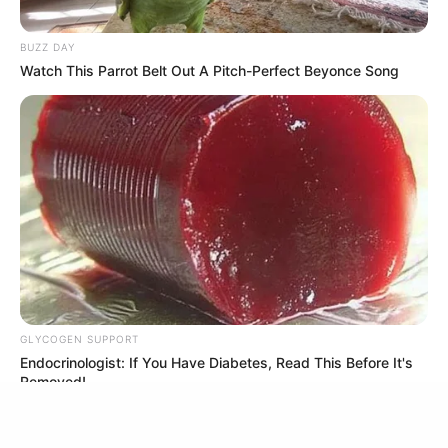
BUZZ DAY
Watch This Parrot Belt Out A Pitch-Perfect Beyonce Song
Guatemala Dental
GUATEMALA DENTAL
เว็บไซต์นี้ใช้คุกกี้
เพื่อการนำเสนอเนื้อหาที่ดี รวมถึงการจัดการข้อมูลส่วนบุคคล เพื่อให้คุณได้รับ
ประสบการณ์ที่ดีบนบริการของเว็บไซต์เรา หากคุณใช้บริการเว็บไซต์นี้ต่อไปโดย
ไม่มีการปรับตั้งค่าใดๆนั้น แสดงว่าคุณยอมรับนโยบายคุกกี้และนโยบายส่วน
บุคคลของเรา
GLYCOGEN SUPPORT
ยอมรับ
เรียนรู้เพิ่มเติม
Endocrinologist: If You Have Diabetes, Read This Before It's
Removed!
Flip This Switch: Next Month Your Electric Bill Won't
Be $245 But $14