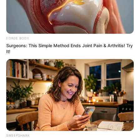
FORGE BODY
Surgeons: This Simple Method Ends Joint Pain & Arthritis! Try
It!
Pick A Ring And Nail Shape To Reveal Your Darkest
Secrets!
BUZZ DAY
SWEEPSHARK