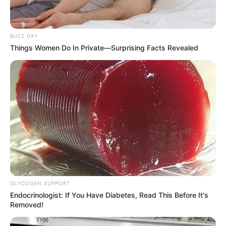
BUZZ DAY
Things Women Do In Private—Surprising Facts Revealed
10 Tallest Women You Won't Believe Exist
BRAINBERRIES
GLYCOGEN SUPPORT
Endocrinologist: If You Have Diabetes, Read This Before It's
Removed!