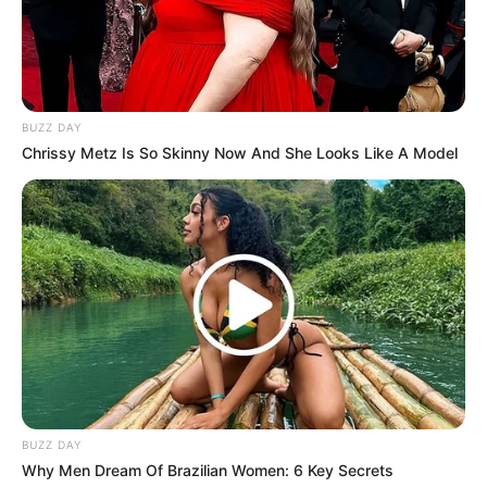
BUZZ DAY
Chrissy Metz Is So Skinny Now And She Looks Like A Model
Neuropathy Has Been Linked To A Common Habit.
Do You Do It?
NERVE FLOW
BUZZ DAY
Why Men Dream Of Brazilian Women: 6 Key Secrets