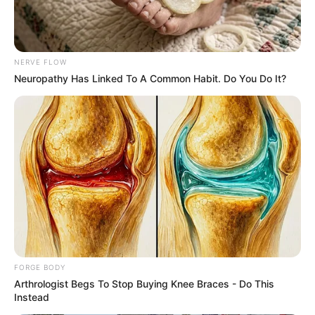
The Most Unexpected Wedding Dance Moments
BRAINBERRIES
NERVE FLOW
Neuropathy Has Linked To A Common Habit. Do You Do It?
Hidden Sins: 15 Bible Prohibited Acts We All Commit!
BRAINBERRIES
FORGE BODY
Arthrologist Begs To Stop Buying Knee Braces - Do This
Instead