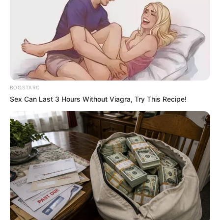
BOOSTARO
Remember The Justin Timberlake Moment That
Sex Can Last 3 Hours Without Viagra, Try This Recipe!
Defined The 2000s?
BRAINBERRIES