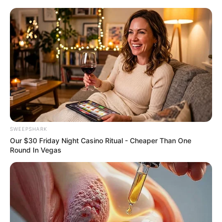
Knee Arthritis: A Simple Tip For Pain Relief
FORGE BODY
SWEEPSHARK
Our $30 Friday Night Casino Ritual - Cheaper Than One
Round In Vegas
4x Stronger Than Viagra! This To Perform Better
MEDVI