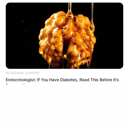
เว็บไซต์นี้ใช้คุกกี้
เพื่อการนำเสนอเนื้อหาที่ดี รวมถึงการจัดการข้อมูลส่วนบุคคล เพื่อให้คุณได้รับ
CVS’s Nightmare Comes True: Men Ditching Viagra
ประสบการณ์ที่ดีบนบริการของเว็บไซต์เรา หากคุณใช้บริการเว็บไซต์นี้ต่อไปโดย
For This 87¢ Generic Aisle 7 Hack
ไม่มีการปรับตั้งค่าใดๆนั้น แสดงว่าคุณยอมรับนโยบายคุกกี้และนโยบายส่วน
FRIDAY PLANS
บุคคลของเรา
ยอมรับ
เรียนรู้เพิ่มเติม
GLYCOGEN SUPPORT
Endocrinologist: If You Have Diabetes, Read This Before It's
Removed!