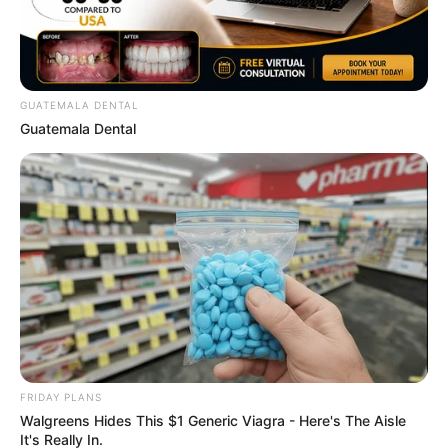
GUATEMALA DENTAL
Guatemala Dental
If You Owe $20,000 Across 4 Credit Cards, Stop
Sending 4 Separate Checks
JG WENTWORTH
FRIDAY PLANS
Walgreens Hides This $1 Generic Viagra - Here's The Aisle
It's Really In.