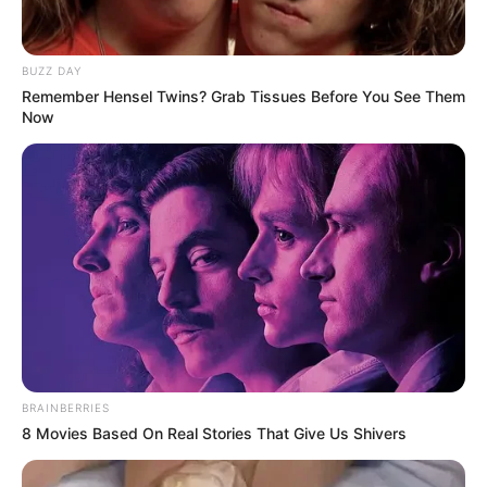
BUZZ DAY
Home
/
ดูดวง
/ ลักษณะ เล็บมือ บอกอะไรในตัวคุณ
Remember Hensel Twins? Grab Tissues Before You See Them
Now
ดูดวง
|
23 ก.ค. 2013
แบ่งปัน
พฤติกรรมหรือลักษณะนิสัยภายในของตัวคุณ สามารถ
สังเกตได้จากลักษณะหลายๆสิ่ง หลายๆอย่างในร่างกาย
ของคุณ ไม่เว้นแม้กระทั่ง
เล็บมือ
ของคุณ ซึ่งวันนี้
Horoscope.Mthai.com
นำข้อมูลมาฝากกันกับการ
ทายนิสัยจากลักษณะ
เล็บมือ
ของคุณ จะแม่นแค่ไหน
ต้องไปลองดูกัน
BRAINBERRIES
8 Movies Based On Real Stories That Give Us Shivers