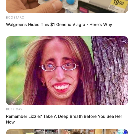
BOOSTARO
Walgreens Hides This $1 Generic Viagra - Here's Why
A Museum To Rihanna's Glory Could Soon Be
Opened
BRAINBERRIES
BUZZ DAY
Remember Lizzie? Take A Deep Breath Before You See Her
Now
Tropes Hollywood Invented That Have Nothing To Do