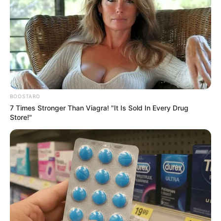
BOOSTARO
7 Times Stronger Than Viagra! "It Is Sold In Every Drug
Store!"
Mysterious Roman Statue Unearthed In Toledo
BRAINBERRIES