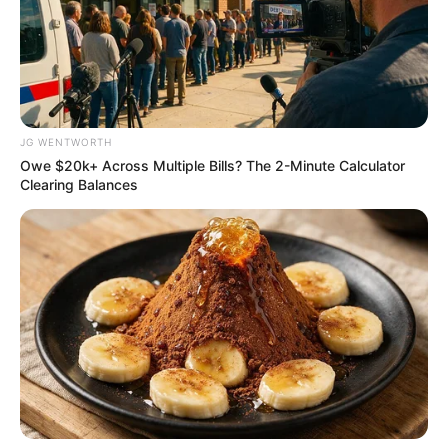
JG WENTWORTH
Owe $20k+ Across Multiple Bills? The 2-Minute Calculator
Clearing Balances
ดูดวง
ดูดวงเล็บมือ
ทายนิสัย
ทายนิสัยจากเล็บมือ
เล็บมือ
นักเขียน
อิสฺวาสุ
เชื่อในสิ่งที่เฮ็ด เฮ็ดในสิ่งที่เชื่อ