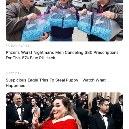
Guatemala Dental
GUATEMALA DENTAL
FRIDAY PLANS
Pfizer's Worst Nightmare: Men Canceling $80 Prescriptions
For This 87¢ Blue Pill Hack
BUZZ DAY
Suspicious Eagle Tries To Steal Puppy - Watch What
Happened
I Put $20 Into SweepShark To See If It's Legit - Here's
What Happened
SWEEPSHARK