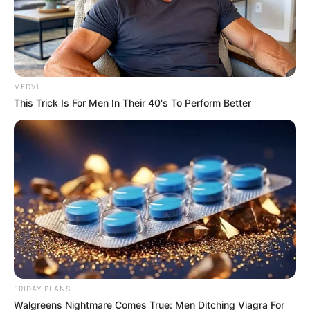
Endocrinologist: If You Have Diabetes, Read This
MEDVI
Before It's Removed!
This Trick Is For Men In Their 40's To Perform Better
GLYCOGEN SUPPORT
Cameras In Columbus Record Scary Encounters
With Animals!
BUZZDAY
FRIDAY PLANS
Walgreens Nightmare Comes True: Men Ditching Viagra For