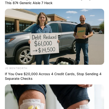
This 87¢ Generic Aisle 7 Hack
Guatemala Dental
GUATEMALA DENTAL
JG WENTWORTH
If You Owe $20,000 Across 4 Credit Cards, Stop Sending 4
Separate Checks
Why Are More Adults Experiencing Joint Stiffness?
JOINT CARE