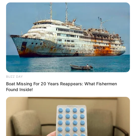
ลุ้นรับรางวัลจากกิจกรรมเสริมความเป็นมงคลให้กับตัวท่านเอง
เปิดสมัครสมาชิก (ฟรี) เร็วๆนี้
LEGAL
นโยบายคุกกี้
BUZZ DAY
เว็บไซต์นี้ใช้คุกกี้
นโยบายการคุ้มครองข้อมูลส่วนบุคคล
Boat Missing For 20 Years Reappears: What Fishermen
เพื่อการนำเสนอเนื้อหาที่ดี รวมถึงการจัดการข้อมูลส่วนบุคคล เพื่อให้คุณได้รับ
ติดต่อเรา
Found Inside!
ประสบการณ์ที่ดีบนบริการของเว็บไซต์เรา หากคุณใช้บริการเว็บไซต์นี้ต่อไปโดย
เกี่ยวกับเอ็มไทย
ไม่มีการปรับตั้งค่าใดๆนั้น แสดงว่าคุณยอมรับนโยบายคุกกี้และนโยบายส่วน
บุคคลของเรา
TOP CONTENT
ยอมรับ
เรียนรู้เพิ่มเติม
วัดสวย