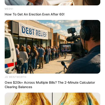
MEDVI
How To Get An Erection Even After 60!
Most People Don't Know That These 8 Celebrities Are
Muslim
BRAINBERRIES
JG WENTWORTH
Owe $20k+ Across Multiple Bills? The 2-Minute Calculator
Clearing Balances
Why this ordinary drink is the secret to feeling your
best every day
CTA LOVE