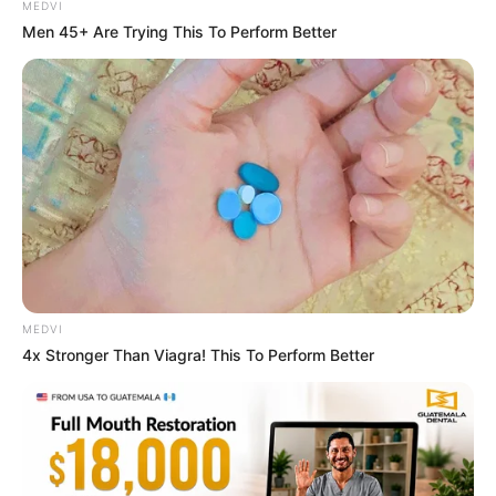
MEDVI
Men 45+ Are Trying This To Perform Better
Plug It In: The 1-Minute Device Tweak Melting US
Power Bills By 90%
STOPWATT
MEDVI
4x Stronger Than Viagra! This To Perform Better
แนะนำ