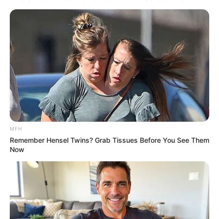
Co-stars Who Lost Control While Kissing Each Other
MFH
BUZZDAY
Remember Hensel Twins? Grab Tissues Before You See Them
Now