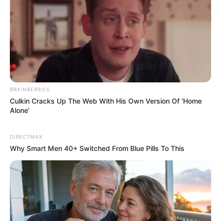
Tropes Hollywood Invented That Have Nothing To Do
With Reality
BRAINBERRIES
BRAINBERRIES
Culkin Cracks Up The Web With His Own Version Of ‘Home
Alone’
DIRECTMAX
Why Smart Men 40+ Switched From Blue Pills To This