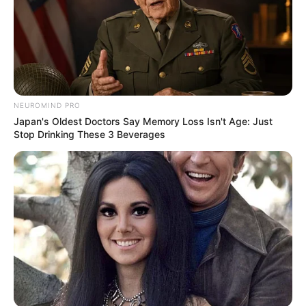
ดูดวงรายวัน
อยากเฮงมาทางนี้ ! อ.บุญลาด แนะ เคล็ด
ลับเสริมดวงวันที่ 1 พ.ค. 69
NEUROMIND PRO
Japan's Oldest Doctors Say Memory Loss Isn't Age: Just
Stop Drinking These 3 Beverages
ดูดวงรายวัน
อ.รักษ์เลขเด็ด งวด 1 – 15 ก.ค. 68
รางวัลใหญ่ใกล้ฉัน จะเป็นของใคร ?