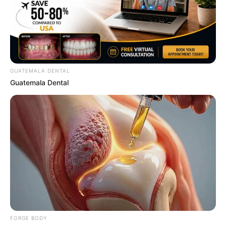
ดูดวง
ดูเพิ่มเติม
GUATEMALA DENTAL
Guatemala Dental
ดูดวง
เบอร์โทร คน Keep look เป๊ะทุกมุมดูดี
ทุกองศา คุณล่ะมีเลขคู่นี้ไหม
ดูดวง
FORGE BODY