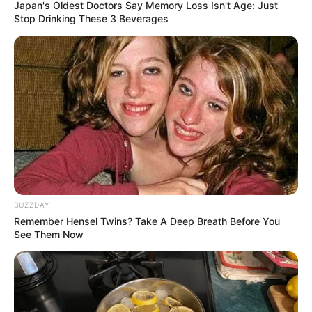
Japan's Oldest Doctors Say Memory Loss Isn't Age: Just
Stop Drinking These 3 Beverages
Remember The Justin Timberlake Moment That
Defined The 2000s?
BRAINBERRIES
BUZZDAY
Remember Hensel Twins? Take A Deep Breath Before You
See Them Now