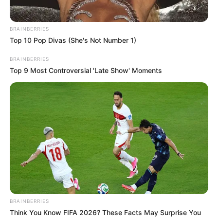
BRAINBERRIES
Top 10 Pop Divas (She's Not Number 1)
The Way You Sit Could Expose Your True Personality
BRAINBERRIES
BRAINBERRIES
Top 9 Most Controversial 'Late Show' Moments
15 Things You Do Everyday That The Bible Forbids:
BRAINBERRIES
Are You Guilty?
Think You Know FIFA 2026? These Facts May Surprise You
BRAINBERRIES