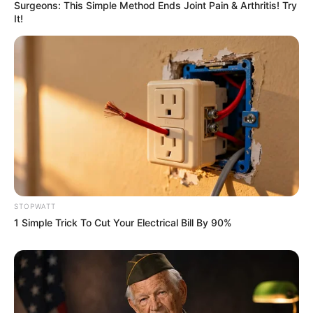
Surgeons: This Simple Method Ends Joint Pain & Arthritis! Try
วันที่ 1 ส.ค. 2569 วันคล้ายวันสำเร็จ
It!
มรรคผลพระโพธิสัตว์กวนอิม
สีมงคล
แจกตาราง สีมงคลตามราศี 2569 ประจำ
เดือนสิงหาคม โดย อ.รักษ์ เลขเด็ด
STOPWATT
1 Simple Trick To Cut Your Electrical Bill By 90%
ดูดวงรายวัน
ดูเพิ่มเติม