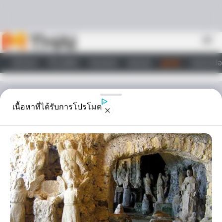
Skip to content
menu
หน้าแรก
ทำนายฝัน
ตรวจหวย
ผลบอล
ดูดวง
วอลเปเปอ
ไลฟ์สไตล์
ดูดวง
เนื้อหาที่ได้รับการโปรโมต
ผีเป้า ชอบกินของสด
ผีเป้า เป็นผีที่ชอบกินของสด คาว มักแอบออกหากินตอนกลางคืน เที่ยว
จับกบเขียดกิน หากหากบเขียดกินไม่ได้ อย่างน้อยสุดท้าย ก็จะกินขี้หมา