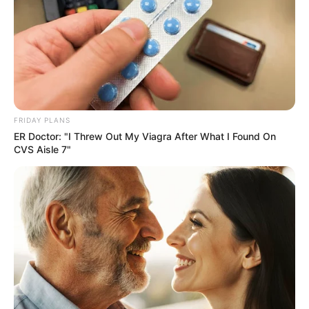
FRIDAY PLANS
Why everything you thought you knew about water
ER Doctor: "I Threw Out My Viagra After What I Found On
might be wrong
CVS Aisle 7"
CTA LOVE