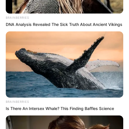
BRAINBERRIES
ความเชื่อ
ผี
ผีเป้า
วิญญาณ
เป้า
DNA Analysis Revealed The Sick Truth About Ancient Vikings
นักเขียน
อิสฺวาสุ
เชื่อในสิ่งที่เฮ็ด เฮ็ดในสิ่งที่เชื่อ
เนื้อหาที่ได้รับการโปรโมต
Remember Them? These '90s Couples Defined An
BRAINBERRIES
Era—See The Complete List
Is There An Intersex Whale? This Finding Baffles Science
BRAINBERRIES