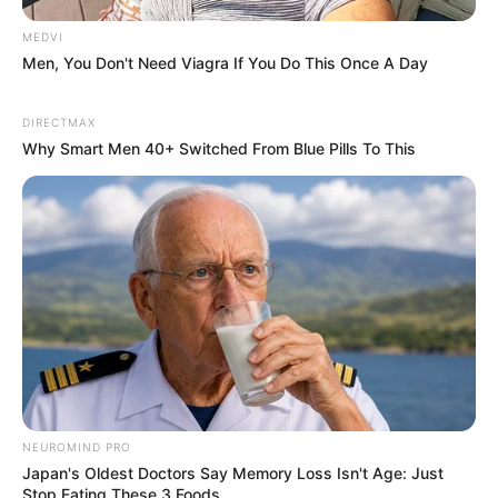
MEDVI
Men, You Don't Need Viagra If You Do This Once A Day
DIRECTMAX
Why Smart Men 40+ Switched From Blue Pills To This
$20,000 In Personal Debt? You're Being Bleed Dry
Every Single Month
JG WENTWORTH
NEUROMIND PRO
Japan's Oldest Doctors Say Memory Loss Isn't Age: Just
Stop Eating These 3 Foods