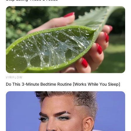
Pick A Ring And Nail Shape To Reveal Your Darkest
Secrets!
BUZZDAY
VIRIFLOW
Do This 3-Minute Bedtime Routine [Works While You Sleep]