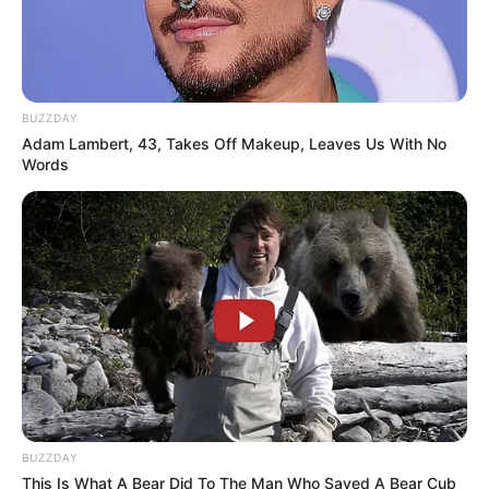
Pfizer's Worst Nightmare: Men Canceling $80
Prescriptions For This 87¢ Blue Pill Hack
FRIDAY PLANS
BUZZDAY
Adam Lambert, 43, Takes Off Makeup, Leaves Us With No
Words
CVS Hides This $1 Generic Viagra - Here's The Aisle
It's Really In.
FRIDAY PLANS
BUZZDAY
This Is What A Bear Did To The Man Who Saved A Bear Cub