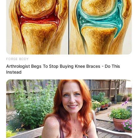
FORGE BODY
Arthrologist Begs To Stop Buying Knee Braces - Do This
Instead
He Rewrote His Love Life In 15 Minutes—Wife's
Shock Says It All
DIRECTMAX