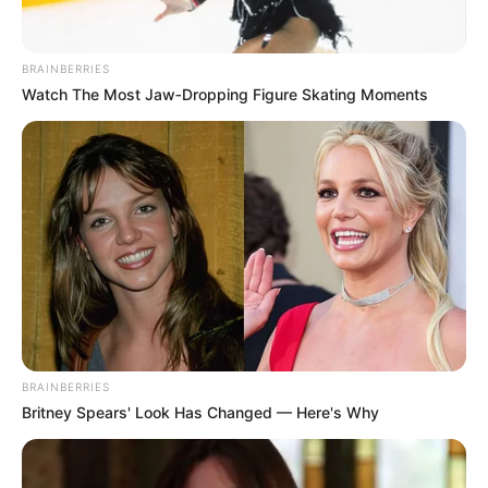
สำหรับว่านชนิดนี้ เมื่อเข้าพิธีแล้ว มีความเป็นกายสิทธิ์
อะไรบ้าง ข้าพเจ้าไม่ทราบ ส่วนคนกลายเป็นเป้าได้ ก็เกิด
BRAINBERRIES
จากรักษาข้อกำหนดไม่ได้ หรือภาษาอีสานเรียก ผิดข้อคะ
Watch The Most Jaw‑Dropping Figure Skating Moments
ลำ ทำให้ตนควบคุมมวลสารกายสิทธิ์นั้นไม่ได้ สุดท้าย ตก
อยู่ภายใต้อำนาจมวลสารกายสิทธิ์นั้น และกลายเป็นเป้า
ไปในที่สุด
ผีเป้า
ความจริงไม่ได้ออกหากินเฉพาะกลางคืนหรอก
กลางวัน ก็หากิน เช่นกัน เช่นหากไปหาปลา จับปลาได้
มองซ้ายขวาไม่มีคนมองตน ก็กัดกินปลาเป็นๆ เลย แต่
โดยส่วนใหญ่ มักได้ยินเรื่องเล่าว่า ผีเป้า มักออกหากิน
ตอนกลางคืน คงเป็นเพราะว่า ปลอดคน กินได้ถนัด
BRAINBERRIES
Britney Spears' Look Has Changed — Here's Why
คนที่เป็นเป้า ก็ใช้ชีวิตเหมือนกับคนปกติทั่วไป หากไม่มีใคร
ไปเห็นจะจะ ตอนที่กำลังกินสัตว์เป็นๆ ก็ไม่มีใครรู้ แต่