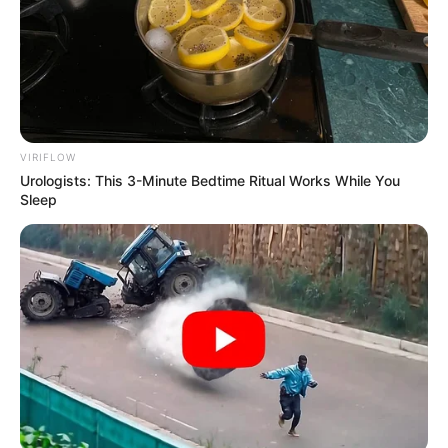
Why this ordinary drink is the secret to feeling your
best every day
CTA FAVORITE
VIRIFLOW
Urologists: This 3-Minute Bedtime Ritual Works While You
Sleep
These 9 Actresses Will Make You Rethink Good And