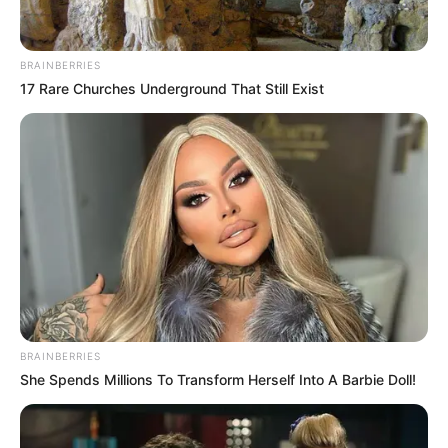
Home
/
ดูดวง
/ ผีเป้า ชอบกินของสด
ดูดวง
|
13 มิ.ย. 2013
BRAINBERRIES
แบ่งปัน
17 Rare Churches Underground That Still Exist
ผีเป้า
เป็นผีที่ชอบกินของสด คาว มักแอบออกหากินตอน
กลางคืน เที่ยวจับกบเขียดกิน หากหากบเขียดกินไม่ได้
อย่างน้อยสุดท้าย ก่อนกลับขึ้นบ้านก็จะกินขี้หมารองท้อง
ไปพลางๆ
BRAINBERRIES
She Spends Millions To Transform Herself Into A Barbie Doll!
ผีเป้า ชอบกินของสด