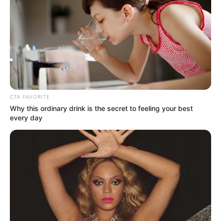
CTA FAVORITE
Why this ordinary drink is the secret to feeling your best
You'll Be Amazed By The Blue Lagoon Stars Today
every day
BRAINBERRIES