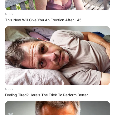
MEDVI
This New Will Give You An Erection After +45
Why He Gets Hard In 15 Minutes: The Truth Doctors
Don't Tell
DIRECTMAX
MEDVI
Feeling Tired? Here's The Trick To Perform Better