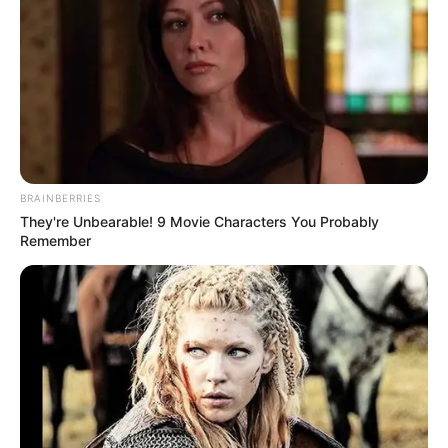
หากมีคนบังเอิญไปเห็นและรู้เข้าว่าใครเป็น
ผีเป้า ผีเป้า
นั้น ไม่อยากให้ชาวบ้านคนอื่นๆ รู้ กลัวจะอับอาย ก็อาจจะ
พูดต่อรอง ขอร้อง ให้ของแลกเปลี่ยน หรือไม่ ก็บอกว่า
หากเปิดเผยให้คนอื่นรู้ เอ็งจะชิบหาย ซึ่ง
ผีเป้า
มีอาคมอยู่
แล้ว การใช้ไสยศาสตร์ทำร้ายคนอื่น ก็ไม่ใช่เรื่องยาก คนที่
เห็นจึงยากจะมีใครนำมาเปิดเผยต่อ (ผีเป้า เป็นได้ทั้ง
ผู้ชายและผู้หญิง)
BRAINBERRIES
They're Unbearable! 9 Movie Characters You Probably
Remember