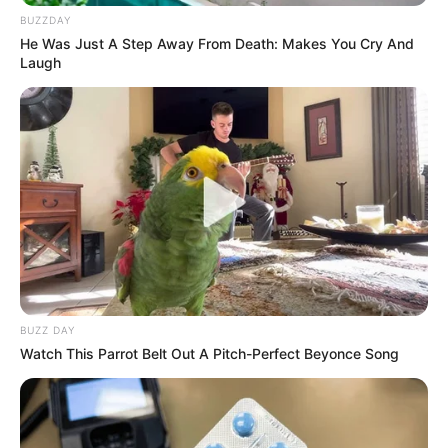
Evil!
BUZZDAY
BRAINBERRIES
He Was Just A Step Away From Death: Makes You Cry And
Laugh
A Rihanna Museum Is Probably Opening Soon
BUZZ DAY
BRAINBERRIES
Watch This Parrot Belt Out A Pitch-Perfect Beyonce Song