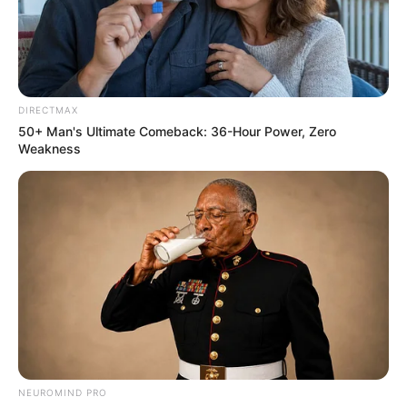
Tallest Women On Earth — Their Height Is Jaw-
Dropping
BRAINBERRIES
DIRECTMAX
50+ Man's Ultimate Comeback: 36-Hour Power, Zero
Weakness
These Actors Didn't Want To Share The Spotlight
BRAINBERRIES
NEUROMIND PRO