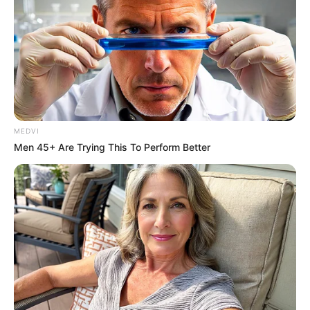
Japan's Greatest Doctors Say Memory Loss Isn't
Age: Just Stop Drinking These 3 Beverages
NEUROMIND PRO
MEDVI
Men 45+ Are Trying This To Perform Better
Do This 3-Minute Bedtime Routine [Works While You
Sleep]
VIRIFLOW