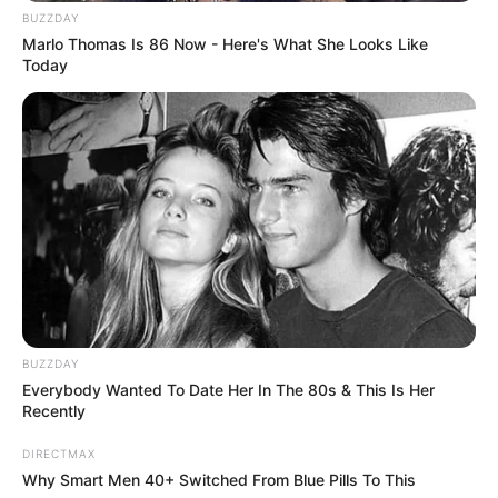
BUZZDAY
Marlo Thomas Is 86 Now - Here's What She Looks Like
Today
ดูดวงรายวัน
อ.รักษ์เลขเด็ด งวด 2 – 15 พ.ค. 68
รางวัลใหญ่ใกล้ฉัน จะเป็นของใคร ?
BUZZDAY
Everybody Wanted To Date Her In The 80s & This Is Her
MThai เชื่อในสิ่งที่ทำ ทำในสิ่งที่เชื่อ
Recently
รับข่าวสารเลขมงคล สถิติเลขดัง ดวงรายวัน รายเดือน รายปี
DIRECTMAX
พร้อมแนะนำวิธีเสริมดวง
Why Smart Men 40+ Switched From Blue Pills To This