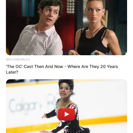
ผีเป้า
ความจริงไม่ใช่วิญญาณของคนที่ตายไปแล้ว แต่
ผี
เป้า
คือคนที่ยังมีชีวิตอยู่นี่แหละ กลายเป็นเป้า คำว่า เป้า
หมายถึง คนหรือสัตว์ซึ่งปกติกินพืชเป็นอาหาร กินของสุก
เป็นอาหาร เปลี่ยนไปชอบกินของเป็นๆ กินแบบจับได้ กิน
เลย ไม่ผ่านกระบวนการปรุงเป็นอาหาร
ผีเป้า
เกิดจากคนที่ใช้ว่านชนิดหนึ่ง นำมาเป็นมวลสาร
BRAINBERRIES
กายสิทธิ์ ช่วยให้ตนอาคมแก่กล้า ว่านชนิดนี้ บ้านข้าพเจ้า
'The OC' Cast Then And Now - Where Are They 20 Years
เรียกว่า ว่านเลือด หรือว่านเป้า ว่านเลือด ยางว่านจะมีสี
Later?
แดงสดเหมือนเลือดและมีกลิ่นคาวเหมือนเลือด ว่านชนิด
นี้ ผู้เรียนอาคม มักปลูกไว้ข้างรั้วบ้าน สมัยก่อน ผู้ชายส่วน
ใหญ่ก็เรียนอาคมกันอยู่แล้ว การปลูกว่านนี้ไว้ในบ้าน จึง
ไม่ใช่เรื่องแปลกอะไร และว่านนี้ ก็จัดเป็นสมุนไพรชนิด
หนึ่งด้วย นั่นคือ หากนำมาเข้ายา ก็เป็นยา หากนำมาเข้า
พิธี ก็เป็นมวลสารกายสิทธิ์