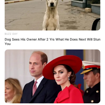
They Forgot The Cameras Were On And The Results
Were Fantastic
BUZZDAY
BUZZ DAY
Dog Sees His Owner After 2 Yrs What He Does Next Will Stun
You
Dementia Begins When A Person Says This
Sentence!
BUZZDAY