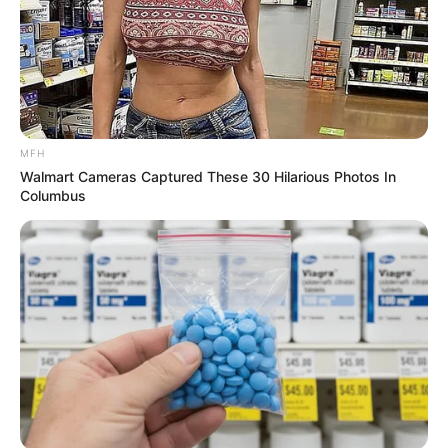
Drug Store!"
BOOSTARO
MFH
Walmart Cameras Captured These 30 Hilarious Photos In
Columbus
Walgreens Hides This $1 Generic Viagra - Here's Why
BOOSTARO