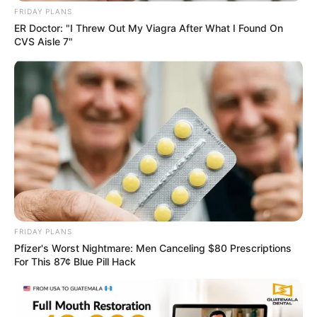
FRIDAY PLANS
ER Doctor: "I Threw Out My Viagra After What I Found On
CVS Aisle 7"
Surgeons: This Simple Method Ends Joint Pain &
Arthritis! Try It!
FORGE BODY
FRIDAY PLANS
Pfizer's Worst Nightmare: Men Canceling $80 Prescriptions
For This 87¢ Blue Pill Hack