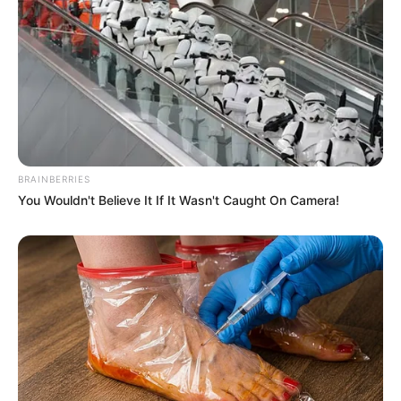
ล้มแล้วลุกสร้างตัวใหม่ได้เร็ว ทำคุณไม่ขึ้น ทำดีกับใคร จง
อย่าคาดหวังสิ่งตอบแทน เพราะจะเสียใจแน่นอน
สรุปลักษณะเด่นภาพรวม
ลักษณะพิเศษมีพลังชีวิตที่แข็ง
แรง แกร่ง หากชีวิตล้มลงจะสามารถ ลุกขึ้นสร้างชีวิตใหม่
ได้เร็ว เป็นคนสู้ชีวิต มักเป็นคน
BRAINBERRIES
ขอบคุณข้อมูลจาก Forward Mail
You Wouldn't Believe It If It Wasn't Caught On Camera!