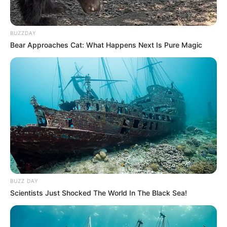
BUZZDAY
BUZZDAY
Bear Approaches Cat: What Happens Next Is Pure Magic
Arthrologist Begs To Stop Buying Knee Braces - Do
This Instead
FORGE BODY
BUZZ DAY
Scientists Just Shocked The World In The Black Sea!