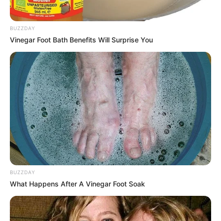
BUZZDAY
Vinegar Foot Bath Benefits Will Surprise You
These Wedding Dance Moves Broke The Internet
BRAINBERRIES
BUZZDAY
What Happens After A Vinegar Foot Soak
Sex Can Last 3 Hours Without Viagra, Try This
Recipe!