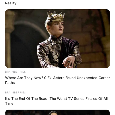
Reality
วันอังคาร
คนที่เกิดวันอังคาร
มีพลังความร้อนในตัวเอง จึงชอบ
ความเย็นฉ่ำเป็นพิเศษ ไปไหนต้องมีพลังธาตุน้ำติดตัวจะ
โชคดี ฉับไวและตัดสินใจด้วยตัวเอง พลังแสงสีม่วงเป็น
ลักษณะพิเศษที่ปรากฏขึ้นในดวงตา แสงสีม่วงจึงทำให้คน
ที่เกิดวันนี้ มักเป็นคนมีอำนาจ หรือมีพลังในตัว คนรอบ
ข้างให้ความยำเกรง งานอดิเรกชอบนอนเป็นพิเศษ นิสัย
BRAINBERRIES
ส่วนตัวเป็นคนเอื้ออาทรมีความเมตตาสูง ชอบเอาชนะ
Where Are They Now? 9 Ex-Actors Found Unexpected Career
และหากใครท้าทาย ชอบการพนันขันต่อเป็นพิเศษ
Paths
อารมณ์จริงจังแต่อย่าเครียด รอยยิ้มจะสร้างสันติภาพ
BRAINBERRIES
และเสน่ห์แห่งความสำเร็จ รักเร่ร่อน ต่างคนต่างอยู่ หรือ
It's The End Of The Road: The Worst TV Series Finales Of All
ต้องอยู่กันไกล แต่หัวใจคิดถึงเสมอ
Time