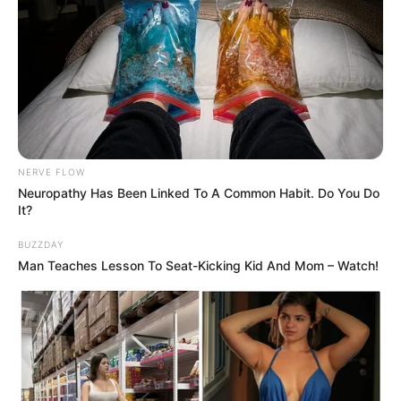
Pfizer's Billion-Dollar Nightmare: Men Ditching Viagra
For This 87¢ Aisle 7 Blue Pill
FRIDAY PLANS
NERVE FLOW
Neuropathy Has Been Linked To A Common Habit. Do You Do
It?
BUZZDAY
Man Teaches Lesson To Seat-Kicking Kid And Mom – Watch!
Embarrassing Prince William Moment Caught On
Camera (Watch)
BUZZDAY