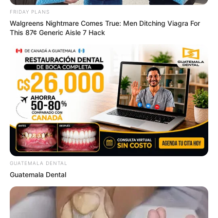
FRIDAY PLANS
Remember Hensel Twins? Grab Tissues Before You
Walgreens Nightmare Comes True: Men Ditching Viagra For
See Them Now
This 87¢ Generic Aisle 7 Hack
MFH
GUATEMALA DENTAL
Guatemala Dental
Co-stars Who Lost Control While Kissing Each Other
BUZZDAY