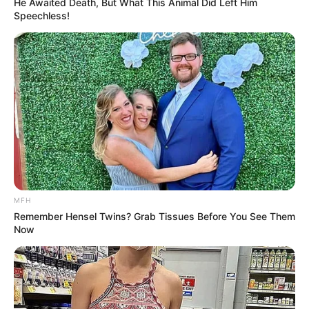
He Awaited Death, But What This Animal Did Left Him
Speechless!
Co-stars Who Lost Control While Kissing Each Other
BUZZDAY
Groom Splits Pants In Viral Wedding Photo Disaster!
BUZZDAY
MFH
Remember Hensel Twins? Grab Tissues Before You See Them
Now
7 Times Stronger Than Viagra! "It Is Sold In Every