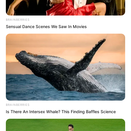
สรุปลักษณะเด่นภาพรวม
เด่นมากเรื่องเจ้าชู้ มีกระเป๋า
หัวใจหลายดวง จอมหลักการ เจรจากับใครน่าเชื่อถือมาก
BRAINBERRIES
มาดดี มีลิ้นดีเป็นพิเศษ ชอบเดินทางมาก สมองมีพลัง
Sensual Dance Scenes We Saw In Movies
พิเศษมองการณ์ไกลเก่ง และทะลุด้วยพลังพิเศษส่วนตัว
สมองมีแสงสีฟ้า
วันพฤหัสบดี
คนที่เกิดวันพฤหัสบดี
อวดเก่ง มั่นใจในตัวเองสูงมาก
สอดรู้ สอดเห็น มีลูกน้องหรือบริวารมาก ชอบช่วยเหลือคน
อื่น อดทนสูง และเสียสละ อาภัพความรักและชีวิตคู่
BRAINBERRIES
ลักษณะพิเศษ เป็นคนที่หูไวมาก ได้ยินอะไรเร็วกว่าคนอื่น
Is There An Intersex Whale? This Finding Baffles Science
มีพลังแสงสีแดงที่หู