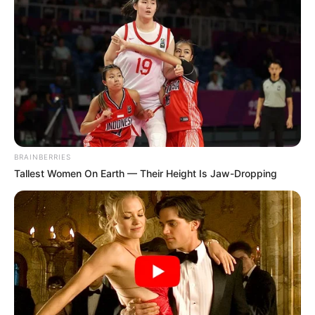
สรุปลักษณะเด่นภาพรวม
ดวงตามีพลังสีม่วง ทำให้เกิด
อำนาจสยบศัตรูได้ จริงจัง ตั้งใจ และชอบเอาชนะ ลักษณะ
พิเศษรอยยิ้ม จะทำให้โลกสดใส และหัวใจร่าเริงกับชีวิต
อาวุธลับต้องมีกระติกน้ำเย็นใกล้ตัว
วันพุธ
BRAINBERRIES
Tallest Women On Earth — Their Height Is Jaw-Dropping
คนที่เกิดวันพุธ
ฉลาด และรอบรู้ มีสมองพิเศษที่มองทะลุ
เหตุการณ์ไกลๆ ที่จะเกิดขึ้นได้ เป็นคนเจ้าชู้ และเป็นคนมี
ความรักหลายคน หลายใจ อยู่เฉยๆหรืออยู่กับที่ไม่ได้ ชอบ
เดินทาง มักเป็นที่ปรึกษาให้กับคนอื่นๆ เพราะช่างเจรจา
เด็ดขาดกับการทำงาน เป็นนักมายากลที่เก่ง เพราะชอบ
ทำสิ่งที่ท้าทาย