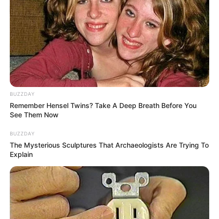
BOOSTARO
BUZZDAY
Remember Hensel Twins? Take A Deep Breath Before You
See Them Now
BUZZDAY
Arthrologist Begs To Stop Buying Knee Braces - Do
The Mysterious Sculptures That Archaeologists Are Trying To
This Instead
Explain
FORGE BODY