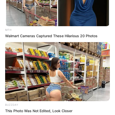
MFH
Walmart Cameras Captured These Hilarious 20 Photos
Guatemala Dental
GUATEMALA DENTAL
BUZZDAY
This Photo Was Not Edited, Look Closer