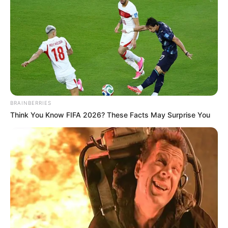
สรุปลักษณะเด่นภาพรวม
หูกาง กว้างใหญ่ จึงเป็นคนหูดี
ได้ยินเสียงได้พิเศษกว่าคนอื่น สอดรู้สอดเห็น และเป็นคน
เสียสละ ชอบช่วยเหลือคนอื่น จนบางครั้งคนรอบข้าง
รำคาญ มีพลังแสงสีแดงที่หู
BRAINBERRIES
วันศุกร์
Think You Know FIFA 2026? These Facts May Surprise You
คนที่เกิดวันศุกร์
คนช่างฝัน นักสร้างสรรค์ และ
จินตนาการสูง อารมณ์ศิลปิน จึงเอาแต่ใจตัวเอง อ่อน
หวานและอ่อนโยน จึงมีพลังดึงดูดให้คนนิยมได้มาก สอง
อารมณ์ ยามดีก็ดีเหลือเกิน แต่ยามโกรธก็ร้อนระอุเหมือน
พายุไฟ ลักษณะเด่นพิเศษริมฝีปากเป็นกระจับ พลังเสียง
ดีมาก มีพลังพิเศษสามารถหยั่งรู้ความคิดของคนอื่น และ
สิ่งที่จะเกิดขึ้นได้ด้วยพลังสังหรณ์ เซ็กส์จัดมาก