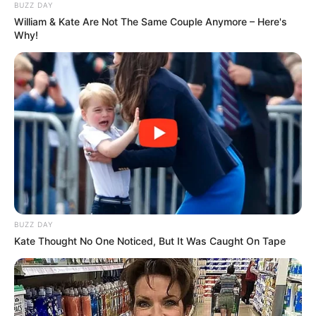
BUZZ DAY
William & Kate Are Not The Same Couple Anymore – Here's
Why!
Everybody Wanted To Date Her In The 80s & This Is
Her Recently
BUZZDAY
BUZZ DAY
Kate Thought No One Noticed, But It Was Caught On Tape