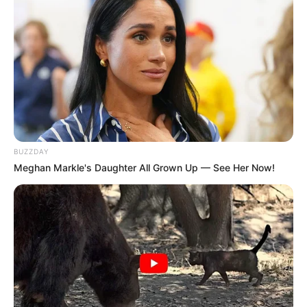
Do You Know What Crohn's Disease Is? Take A Look!
BUZZDAY
BUZZDAY
Meghan Markle's Daughter All Grown Up — See Her Now!
The Videos Of Hillary Clinton That Stunned Everyone