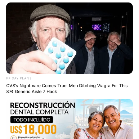
These Columbus Companies Have The Lowest Car
Insurance Quotes In 2026
LION COVERAGE
FRIDAY PLANS
เว็บไซต์นี้ใช้คุกกี้
CVS’s Nightmare Comes True: Men Ditching Viagra For This
เพื่อการนำเสนอเนื้อหาที่ดี รวมถึงการจัดการข้อมูลส่วนบุคคล เพื่อให้คุณได้รับ
87¢ Generic Aisle 7 Hack
ประสบการณ์ที่ดีบนบริการของเว็บไซต์เรา หากคุณใช้บริการเว็บไซต์นี้ต่อไปโดย
ไม่มีการปรับตั้งค่าใดๆนั้น แสดงว่าคุณยอมรับนโยบายคุกกี้และนโยบายส่วน
บุคคลของเรา
รวมวิธีกำจัดไขมันที่ได้รับความนิยมสูงสุดในไทย
ยอมรับ
เรียนรู้เพิ่มเติม
LUMETHINK.COM