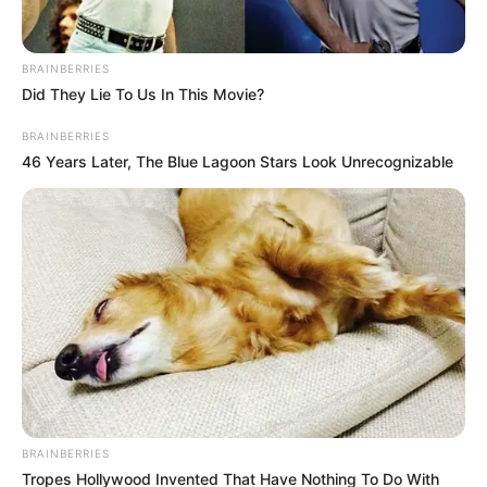
วันจันทร์
BRAINBERRIES
Did They Lie To Us In This Movie?
คนที่เกิดวันจันทร์
อ่อนไหวง่าย จึงเป็นคนลังเล มักน้อยใจ
BRAINBERRIES
ง่าย ชอบเรียกร้องความสนใจ หน้าตามีเสน่ห์ ถึงจะไม่หล่อ
46 Years Later, The Blue Lagoon Stars Look Unrecognizable
และไม่ถึงกับสวยมาก แต่มีความเก๋เท่ เปรี้ยว สะดุดตา
แน่นอน นิสัยเจ้าระเบียบ และทำอะไรก็ตาม จะต้องมี
แบบแผนเสมอ ดวงตามีลักษณะพิเศษ ใครเห็นจะลุ่มหลง
ดวงตาแทนความหมายของความคิด ดื้อเงียบ
สรุปลักษณะเด่นภาพรวม
มีเสน่ห์ และหลงตัวเอง เจ้า
ระเบียบ และชอบการแต่งตัวเนี้ยบเป็นพิเศษ ดวงตา
แพรวพราว และเป็นคนดื้อรั้น ดันทุรังสูงมาก ดวงตามี
แสงสีชมพู
BRAINBERRIES
Tropes Hollywood Invented That Have Nothing To Do With