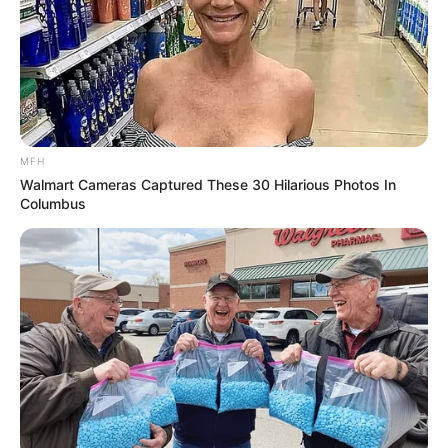
Remember Hensel Twins? Grab Tissues Before You
MFH
See Them Now
Walmart Cameras Captured These 30 Hilarious Photos In
Columbus
MFH