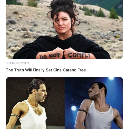
อารมณ์ร้อน
วันอาทิตย์
คนที่เกิดวันอาทิตย์
มีแสงส้มที่สมอง จึงมีพลังวิเศษที่คิด
อะไรที่แตกต่างจากคนอื่น และที่วิเศษมากก็คือ ในสิ่งที่คิด
BRAINBERRIES
มักจะประสบความสำเร็จเสมอ อารมณ์ชัดเจน จริงใจ และ
The Truth Will Finally Set Gina Carano Free
ใจกว้าง กล้าเสี่ยง และเป็นผู้นำที่ดี ร่ำรวยด้วยความกล้า
ตัดสินใจ และมองการณ์ไกลเก่งมาก
สรุปลักษณะเด่นภาพรวม
เป็นคล่องแคล่ว ว่องไว และ
เป็นนักคิด กล้าหาญ ใจกว้าง มีเสน่ห์เป็นคนอ่อนโยน และ
นอบน้อม มีแสงสีส้มที่สมอง