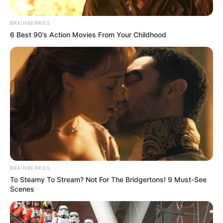
สรุปลักษณะเด่นภาพรวม
ริมฝีปากเป็นกระจับเด่นมาก มี
BRAINBERRIES
6 Best 90’s Action Movies From Your Childhood
พลังพิเศษเฉพาะตัว สามารถรู้เหตุการณ์ที่จะเกิดขึ้นล่วง
หน้าได้ คนสองอารมณ์เวลาใจดีดีสุดยอด แต่หากไม่ได้ดั่ง
ใจหรือโกรธ ก็จะลุยเป็นพายุไฟ ไม่กลัวใคร พลังแสงสีเขียว
ที่ปาก
วันเสาร์
คนที่เกิดวันเสาร์
ชีวิตเปลี่ยนแปลงง่าย หากยากจนจะ
BRAINBERRIES
อดทนต่อสู้ จนร่ำรวยได้ แต่หากร่ำรวยจะจนได้ในพริบตา
To Steamy To Stream? Not For The Bridgertons! 9 Must-See
Scenes
เช่นกัน หูเบา ขี้บ่น แพ้ใจ หากเจอคนพูดเยินยอ ใช้แรง
ทำงานมากกว่าสมอง จึงเป็นคนซุ่มซ่าม บางครั้งก็เซ่อซ่า
ชอบความรุนแรง หรือใจนักเลง บ้าบิ่น ลักษณะเด่นพิเศษ