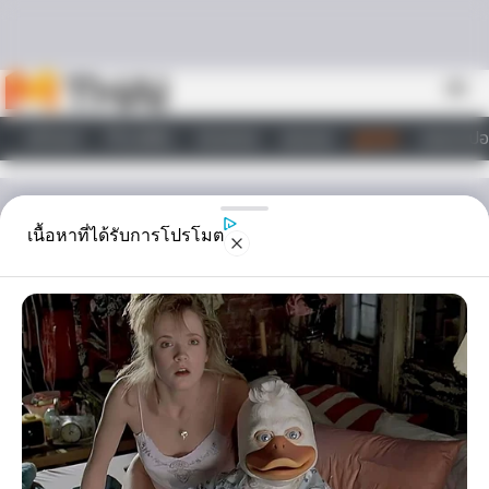
Skip to content
menu
หน้าแรก
ทำนายฝัน
ตรวจหวย
ผลบอล
ดูดวง
วอลเปเปอ
ไลฟ์สไตล์
ดูดวง
เนื้อหาที่ได้รับการโปรโมต
ทำนายดวงชะตา ตามวันเกิด
7 วัน
Horoscope.Mthai.com ได้ยกเรื่องราวเกี่ยวกับอารมณ์ของคนทั้ง 7
วัน ซึ่งหาก ทำนายดวงชะตา กันแล้ว แต่ละวันจะมีอารมณ์เป็นเช่นไร ลอง
ไปดู