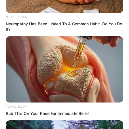
NERVE FLOW
Neuropathy Has Been Linked To A Common Habit. Do You Do
It?
ดูดวง
ดูดวงวันเกิด
ทำนาย
ทำนายดวง
ทำนายดวงชะตา
ทำนายดวงตามวันเกิด
นักเขียน
อิสฺวาสุ
เชื่อในสิ่งที่เฮ็ด เฮ็ดในสิ่งที่เชื่อ
เนื้อหาที่ได้รับการโปรโมต
FORGE BODY
Rub This On Your Knee For Immediate Relief