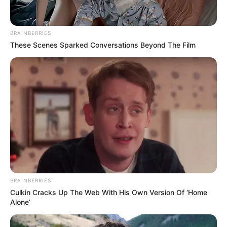
BRAINBERRIES
Home
/
ดูดวง
/ ทำนายดวงชะตา ตามวันเกิด 7 วัน
These Scenes Sparked Conversations Beyond The Film
ดูดวง
|
24 พ.ค. 2013
แบ่งปัน
คนเราเกิดมาก็มีอะไรที่ไม่เหมือนกัน ไม่ว่าจะเป็นหน้าตา
นิสัย ร่างกาย หรือแม้กระทั่งอารมณ์ วันนี้
Horoscope.Mthai.com
จึงยกเรื่องราวเกี่ยวกับ
อารมณ์ของคนทั้ง 7 วัน ซึ่งหาก
ทำนายดวงชะตา
กันแล้ว
แต่ละวันจะมีอารมณ์เป็นเช่นไร
BRAINBERRIES
Culkin Cracks Up The Web With His Own Version Of ‘Home
Alone’