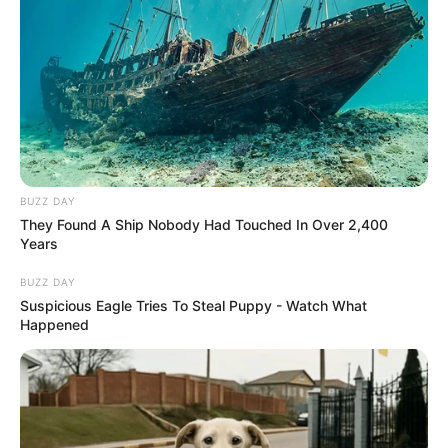
Neuropathy Has Been Linked To A Common Habit.
Do You Do It?
BUZZ DAY
NERVE FLOW
They Found A Ship Nobody Had Touched In Over 2,400
Years
BUZZ DAY
Suspicious Eagle Tries To Steal Puppy - Watch What
Happened