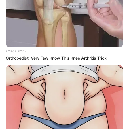
FORGE BODY
Orthopedist: Very Few Know This Knee Arthritis Trick
Watch This Parrot Belt Out A Pitch-Perfect Beyonce
Song
BUZZ DAY