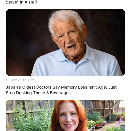
ความรํ่ารวย
Serve" In Aisle 7
ทั้งนี้อายุขัยโดยเฉลี่ยของแมลง กระดิ่งเงินกระดิ่งทอง อยู่
ที่ประมาณ 2-3 สัปดาห์ โดยการวางโถแก้วใสก็สามารถ
วางได้ภายในบริเวณของบ้าน หรือตรงส่วนของร้านที่
ร่มเย็น แดดไม่จัด พร้อมกับพยายามเติมข้าวตอกอย่างให้
พร่อง ก็ถือเป็นอันใช้ได้ เพราะหากข้าวตอกขาดปริมาณที่
กะเกณฑ์ว่าเห็นแล้วน้อยเกินไปก็จะทําให้การงานการเงิน
NEUROMIND PRO
การทํามาค้าขายไม่ค่อยคล่องตัว การถือเคล็ดเลี้ยงแมลง
Japan's Oldest Doctors Say Memory Loss Isn't Age: Just
Stop Drinking These 3 Beverages
ชนิดนี้ จึงเป็นเสมือนการใช้ความเชื่อในทางจิตวิทยามาส
ร้างความมั่นใจ และเป็นกําลังใจในการประกอบอาชีพ
ควบคู่ไปกับความมุ่งมั่น ขยัน อดทน และความลึกลับของ
สิ่งศักดิ์สิทธิ์