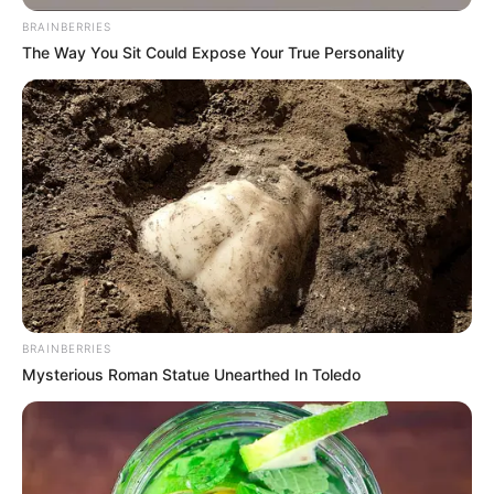
BRAINBERRIES
Everybody Wanted To Date Her In The 80s & This Is
The Way You Sit Could Expose Your True Personality
Her Recently
BUZZ DAY
Colorado Elk's Surprising Response After Being
Freed From Tire
BUZZ DAY
She Chose To Remove The Tattoos On Her Face.
Look At Her Now
BUZZ DAY
BRAINBERRIES
Mysterious Roman Statue Unearthed In Toledo