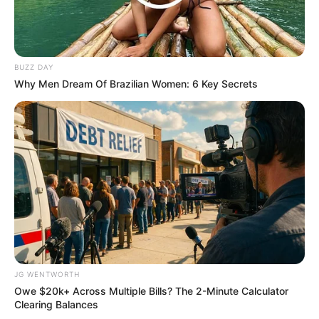
BUZZ DAY
Why Men Dream Of Brazilian Women: 6 Key Secrets
Why this ordinary drink is the secret to feeling your
best every day
CTA LOVE
JG WENTWORTH
Owe $20k+ Across Multiple Bills? The 2-Minute Calculator
Clearing Balances