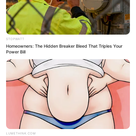
แนะนำ
ดูดวง
ดูเพิ่มเติม
STOPWATT
Homeowners: The Hidden Breaker Bleed That Triples Your
Power Bill
ดูดวง
เบอร์โทร คน Keep look เป๊ะทุกมุมดูดี
ทุกองศา คุณล่ะมีเลขคู่นี้ไหม
LUMETHINK.COM