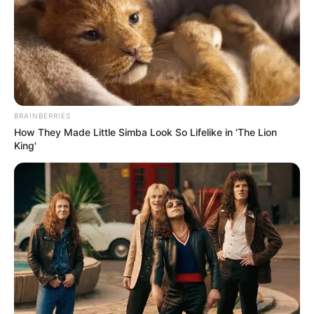
Japan's Greatest Doctors Say Memory Loss Isn't
Age: Just Stop Drinking These 3 Beverages
NEUROMIND PRO
BRAINBERRIES
How They Made Little Simba Look So Lifelike in 'The Lion
King'
Surgeons: This Simple Method Ends Joint Pain &
Arthritis! Try It!
FORGE BODY