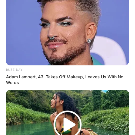
10 World Cup 2026 Facts Every Football Fan Should
Know
BRAINBERRIES
BUZZ DAY
Adam Lambert, 43, Takes Off Makeup, Leaves Us With No
Words
The Most Surprising Things About FIFA World Cup
2026
BRAINBERRIES