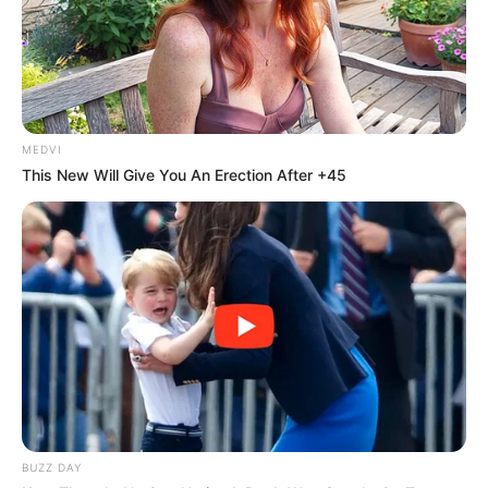
แล้วคุณละครับมีความคิดเห็นอย่างไรกับความเชื่อนี้ ซึ่ง
หากไม่เชื่อก็อย่าลบหลู่ เพราะทาง
Horoscope.Mthai.com
ต้องการนำเสนอเป็นความรู้
เท่านั้น ไม่ได้ต้องการให้เกิดเป็นความเชื่อหรืองมงายแต่
อย่างใด
โปรดใช้วิจารณญาณในการอ่านด้วยครับ
MEDVI
This New Will Give You An Erection After +45
ขอบคุณข้อมูลจาก kradingtong.blogspot.com
BUZZ DAY