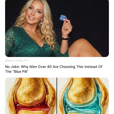
สมัยโบราณชาวบ้านมี ความเชื่อ ว่าในสัตว์บางประเภทนั้น
เป็นพระโพธิสัตว์ไม่องใดก็องค์หนึ่งได้จุติลงมาเกิดเพื่อ
สร้างบารมีในชาตินั้น คนในครั้งโบราณล้วนเชื่อว่า สัตว์
ต่างๆเหล่านี้เป็นตัวนําโชคลาภ นําความสุข ความเจริญมา
สู่ตนได้ ถ้ารู้จักวิธีบูชาที่ถูกต้อง
แมลง กระดิ่งเงินกระดิ่งทอง แมลงแห่งโชคลาภและ
MEN'S VITALITY
ความมั่งคั่งรํ่ารวย หากผู้มีอาชีพทํามาค้าขายเลี้ยงไว้
No Joke: Why Men Over 40 Are Choosing This Instead Of
แล้วจะพบแต่ความรํ่ารวย รวย รวย
หากผู้อ่านเคยผ่าน
The "Blue Pill"
ตาได้พบเห็นกับโถแก้วใสที่มีแมลงตัวเล็กๆคล้ายดวงปีก
แข็งมีสีดํามัน ขนาดลําตัวเท่าหัวไม้ขีดไฟ ที่มีจํานวนมากอ
ยู่เต็มโถ กําลังกัดกินข้าวตอกอยู่ในโถแก้ว ซึ่งถูกวางไว้ใน
ร้านค้าต่างๆ จนเกิดคําถามขึ้นมาว่าแมลงเหล่านี้คืออะไร
และทําไมผู้ที่ทํามาค้าขายจึงนิยมเลี้ยงแมลงชนิดนี้ไว้ใน