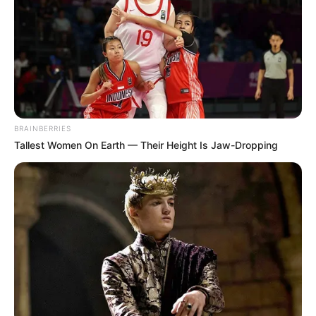
How To Get An Erection Even After 60!
MEDVI
BRAINBERRIES
Tallest Women On Earth — Their Height Is Jaw-Dropping
This Trick Is For Men In Their 40's To Perform Better