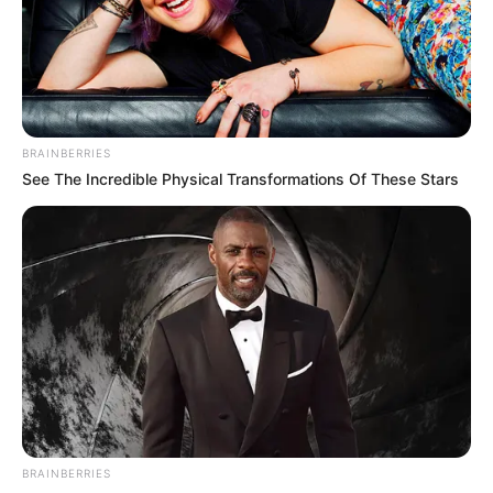
BRAINBERRIES
See The Incredible Physical Transformations Of These Stars
Magnetic Floating Bed: All That Luxury For Mere $1.6
Mil?
BRAINBERRIES
BRAINBERRIES