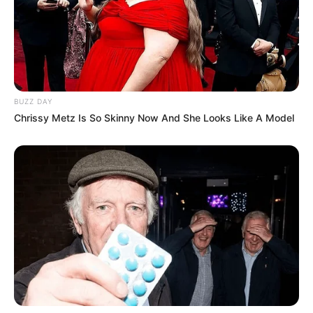
ดูดวงรายเดือน
BUZZ DAY
รักษ์เลขเด็ด เช็ก ดวงสิงหาคม 2569
Chrissy Metz Is So Skinny Now And She Looks Like A Model
ครึ่งเดือนแรกใครจะเป็นเศรษฐี
ดูดวงรายเดือน
ให้หินนำโชค ให้นกนำทาง เช็กดวง
สิงหาคม 2569 โดย อ.นก กุลภัสสรณ์