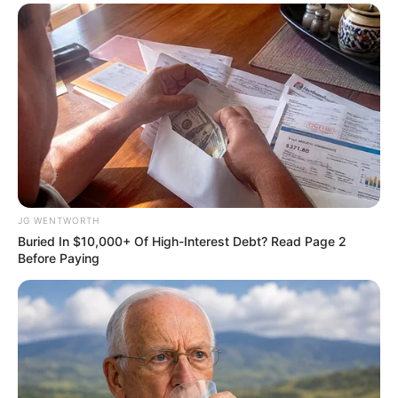
Unforgettable Awkward Moments From The Olympics
BRAINBERRIES
JG WENTWORTH
Buried In $10,000+ Of High-Interest Debt? Read Page 2
Before Paying
Why everything you thought you knew about water
might be wrong