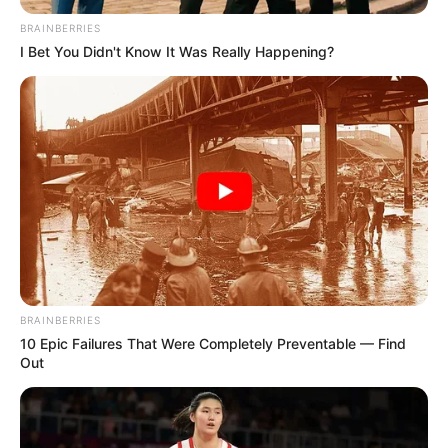
BRAINBERRIES
I Bet You Didn't Know It Was Really Happening?
$20,000 In Personal Debt? You're Being Bleed Dry
Every Single Month
JG WENTWORTH
BRAINBERRIES
10 Epic Failures That Were Completely Preventable — Find
Out