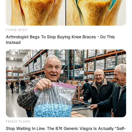
ร้าน
FORGE BODY
โดยตาม ความเชื่อ ของคนไทยที่มีมาแต่โบราณซึ่งมี
Arthrologist Begs To Stop Buying Knee Braces - Do This
ความเชื่อที่ถูกสืบทอดกันมาอย่างยาวนานว่า แมลงชนิด
Instead
นี้เป็นแมลงที่ให้คุณและนําโชคโดยเฉพาะแก่พ่อค้าแม่
ขาย การเลี้ยงไว้ในโถแก้วอย่างดีนี้ จึงเป็นการคือเคล็ด
เพื่อใช้กวักเงินกวักทอง ไม่ต่างจากการบูชานางกวัก หรือ
รกแมว ที่มีพลานุภาพมหัศจรรย์ที่สามารถเรียกลูกค้า ทํา
มาค้าคล่องและสร้างความรํ่ารวยให้แก่คนมากมาย
แมลงชนิดนี้มีวิธีการเลี้ยงที่ง่ายแสนง่าย เพราะมันจะกิน
ข้าวตอกเพียงอย่างเดียว ส่วนข้าว-นํ้า หรืออาหารอื่นๆนั้น
ไม่จําเป็น ขณะเดียวกันก็จะขยายและเพาะพันธุ์เพิ่มจํานว
FRIDAY PLANS
นมากขึ้น อันเปรียบเสมือนการเพิ่มขึ้นของโภคทรัพย์และ
Stop Waiting In Line: The 87¢ Generic Viagra Is Actually "Self-