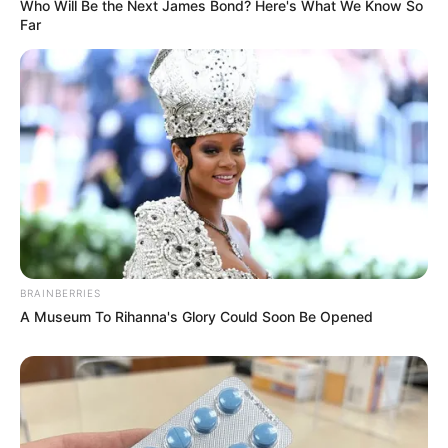
Who Will Be the Next James Bond? Here's What We Know So
Far
And They Did Show This In Bohemian Rapsody!
BRAINBERRIES
BRAINBERRIES
A Museum To Rihanna's Glory Could Soon Be Opened
Why this ordinary drink is the secret to feeling your
best every day
CTA FAVORITE