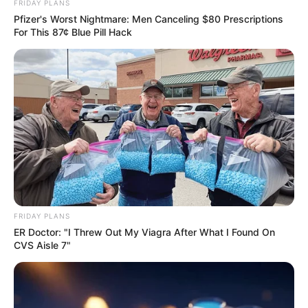
FRIDAY PLANS
Pfizer's Worst Nightmare: Men Canceling $80 Prescriptions
For This 87¢ Blue Pill Hack
ดูดวงรายเดือน
อ.รักษ์ เลขเด็ด ชวนเช็ก ดวงกรกฎาคม
2569 (ช่วงวันที่ 16 – 31 ก.ค. 69)
เว็บไซต์นี้ใช้คุกกี้
เพื่อการนำเสนอเนื้อหาที่ดี รวมถึงการจัดการข้อมูลส่วนบุคคล เพื่อให้คุณได้รับ
ประสบการณ์ที่ดีบนบริการของเว็บไซต์เรา หากคุณใช้บริการเว็บไซต์นี้ต่อไปโดย
FRIDAY PLANS
ไม่มีการปรับตั้งค่าใดๆนั้น แสดงว่าคุณยอมรับนโยบายคุกกี้และนโยบายส่วน
ER Doctor: "I Threw Out My Viagra After What I Found On
บุคคลของเรา
CVS Aisle 7"
MThai เชื่อในสิ่งที่ทำ ทำในสิ่งที่เชื่อ
ยอมรับ
เรียนรู้เพิ่มเติม