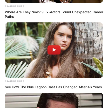
MEDVI
BRAINBERRIES
Where Are They Now? 9 Ex-Actors Found Unexpected Career
Paths
Men 45+ Are Trying This To Perform Better
MEDVI
BRAINBERRIES
See How The Blue Lagoon Cast Has Changed After 46 Years