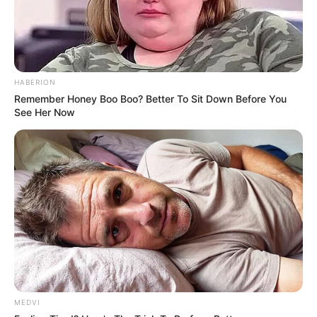
HABERION
Remember Honey Boo Boo? Better To Sit Down Before You
See Her Now
Men Over 40 Ditch "Blue Pills" For This Powerful
Method (7x Stronger)
MEN'S VITALITY
MEDVI