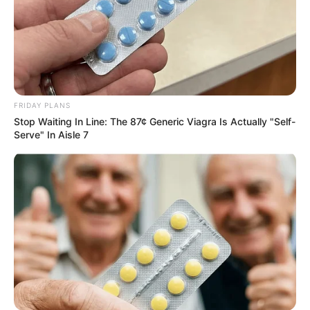
FRIDAY PLANS
Stop Waiting In Line: The 87¢ Generic Viagra Is Actually "Self-
Serve" In Aisle 7
Disney’s Live-Action Simba Was Based On The
Cutest Lion Cub Ever
BRAINBERRIES