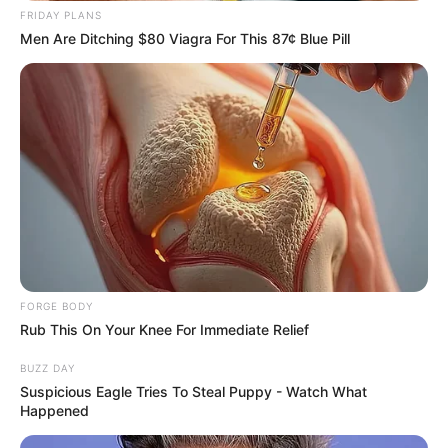
FRIDAY PLANS
Men Are Ditching $80 Viagra For This 87¢ Blue Pill
The Chapel Of Sound Amphitheater - Architectural
Marvels
BRAINBERRIES
FORGE BODY
Rub This On Your Knee For Immediate Relief
BUZZ DAY
Suspicious Eagle Tries To Steal Puppy - Watch What
Happened