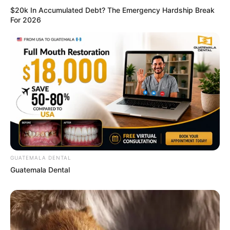
$20k In Accumulated Debt? The Emergency Hardship Break
For 2026
Arthrologist Begs To Stop Buying Knee Braces - Do
This Instead
FORGE BODY
GUATEMALA DENTAL
Guatemala Dental