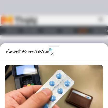
Skip to content
menu
หน้าแรก
ทำนายฝัน
ตรวจหวย
ผลบอล
ดูดวง
วอลเปเปอ
ไลฟ์สไตล์
ดูดวง
เนื้อหาที่ได้รับการโปรโมต
ความเชื่อ แมลง กระดิ่งเงิน
กระดิ่งทอง ให้โชคลาภ ความ
มั่งคั่งรํ่ารวย จริงหรือ?
ความเชื่อ ของคนโบราณเชื่อว่า แมลง กระดิ่งเงินกระดิ่งทอง สามารถให้
โชคลาภและความมั่งคั่งรํ่ารวย โดยเฉพาะแก่พ่อค้าแม่ขาย โดยเลี้ยงไว้ในโถ