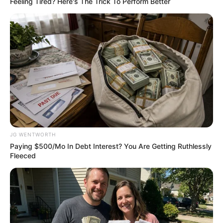
Feeling Tired? Here's The Trick To Perform Better
17 Astonishingly Beautiful Cave Churches
BRAINBERRIES
JG WENTWORTH
Paying $500/Mo In Debt Interest? You Are Getting Ruthlessly
Fleeced
Stop Waiting In Line: The 87¢ Generic Viagra Is
Actually "Self-Serve" In Aisle 7
FRIDAY PLANS