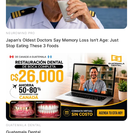
CTA LOVE
NEUROMIND PRO
Japan's Oldest Doctors Say Memory Loss Isn't Age: Just
Stop Eating These 3 Foods
Mystery Solved: Here's Why These 9 Actors Left
Their TV Shows
BRAINBERRIES
GUATEMALA DENTAL
Guatemala Dental