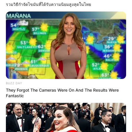
รวมวิธีกำจัดไขมันที่ได้รับความนิยมสูงสุดในไทย
ดูดวง
วันที่ 1 ส.ค. 2569 วันคล้ายวันสำเร็จ
มรรคผลพระโพธิสัตว์กวนอิม
สีมงคล
BUZZ DAY
แจกตาราง สีมงคลตามราศี 2569 ประจำ
They Forgot The Cameras Were On And The Results Were
เดือนสิงหาคม โดย อ.รักษ์ เลขเด็ด
Fantastic
ดูดวงรายเดือน
ดูเพิ่มเติม