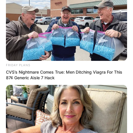
ความรัก เหมือนส้มตำ
ของบ้าน ๆ ที่เราเห็นกันอยู่ทุกวัน
และคิดว่ามันไม่น่ากิน แต่พอเอามารวมกันดันโดนซะได้ก็
เหมือนคนบางคนที่ไม่น่าจะเข้ากันได้ แต่ผ่านไปเป็นสิบ ๆ
ปีก็ยังรักกันดีอยู่เลย ต่างกับบางคู่ที่ใคร ๆ คิดว่าก็น่าจะไป
กันได้สวย แต่ไม่กี่เดือนก็ดันเตียงหักซะแล้ว
FRIDAY PLANS
CVS’s Nightmare Comes True: Men Ditching Viagra For This
87¢ Generic Aisle 7 Hack
ความรัก เหมือนปลาย่าง
มีโอเมก้า 3 ที่จำเป็นต่อร่างกาย
แต่ถ้ากินแบบไม่ระวังเราอาจถูกก้างปลาตำคอเอาได้
นิทานเรื่องนี้สอนให้รู้ว่า เวลามีความรักต้องใส่ใจทุกราย
ละเอียด ศึกษานิสัยใจคอของคนรักให้ดีเสียก่อน อย่าดูกัน
แต่ภายนอก เพราะก้างของปลานั้นซ่อนอยู่ภายใน เหมือน
กับนิสัยห่วย ๆ ของคนรัก นั่นหล่ะที่มองแค่ภายนอกจะไม่มี