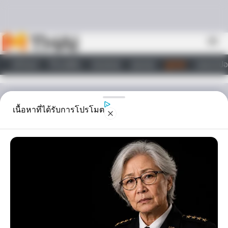
Skip to content
menu
หน้าแรก
ทำนายฝัน
ตรวจหวย
ผลบอล
ดูดวง
วอลเปเปอ
ไลฟ์สไตล์
ดูดวง
เนื้อหาที่ได้รับการโปรโมต
อาหารจานไหน เหมือน ความ
รัก ของคุณ
อาหารจานไหน เหมือน ความรัก ของคุณ ช่วงนี้ ความรัก ของคุณเป็นไง
บ้าง สดใส มีความสุข ทะเลาะกัน ไปรอดหรือไม่รอดครับ คุณลองมาดูสิว่า
ความรัก ของคุณในตอนนี้ เปรียบเสมือนอาหารจานใดครับ…