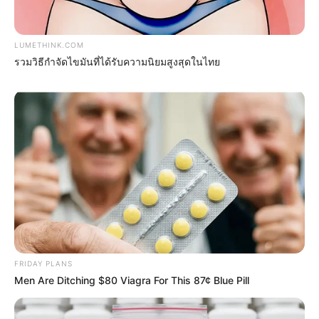
LUMETHINK.COM
Stop Waiting In Line: The 87¢ Generic Viagra Is
รวมวิธีกำจัดไขมันที่ได้รับความนิยมสูงสุดในไทย
Actually "Self-Serve" In Aisle 7
FRIDAY PLANS
FRIDAY PLANS
Men Are Ditching $80 Viagra For This 87¢ Blue Pill
ER Doctor: "I Threw Out My Viagra After What I
Found On CVS Aisle 7"
FRIDAY PLANS