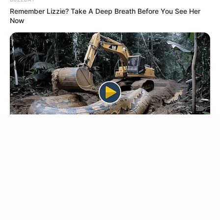
Remember Lizzie? Take A Deep Breath Before You See Her
เว็บไซต์นี้ใช้คุกกี้
Now
เพื่อการนำเสนอเนื้อหาที่ดี รวมถึงการจัดการข้อมูลส่วนบุคคล เพื่อให้คุณได้รับ
ประสบการณ์ที่ดีบนบริการของเว็บไซต์เรา หากคุณใช้บริการเว็บไซต์นี้ต่อไปโดย
If You Owe $20,000 Across 4 Credit Cards, Stop
ไม่มีการปรับตั้งค่าใดๆนั้น แสดงว่าคุณยอมรับนโยบายคุกกี้และนโยบายส่วน
Sending 4 Separate Checks
บุคคลของเรา
JG WENTWORTH
ยอมรับ
เรียนรู้เพิ่มเติม
HABERION
Video Of Giant Anaconda Is Going Viral All Over The World.
Watch
Surgeons: This Simple Method Ends Joint Pain &
Arthritis! Try It!