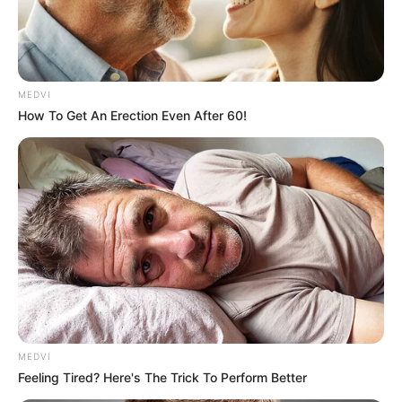
MEDVI
How To Get An Erection Even After 60!
Why this ordinary drink is the secret to feeling your
best every day
CTA LOVE
MEDVI
Feeling Tired? Here's The Trick To Perform Better