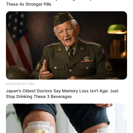
These 4x Stronger Pills
The Most Unexpected Wedding Dance Moments
BRAINBERRIES
NEUROMIND PRO
Japan's Oldest Doctors Say Memory Loss Isn't Age: Just
Stop Drinking These 3 Beverages
This Woman Chose To Live Like A Horse
BRAINBERRIES