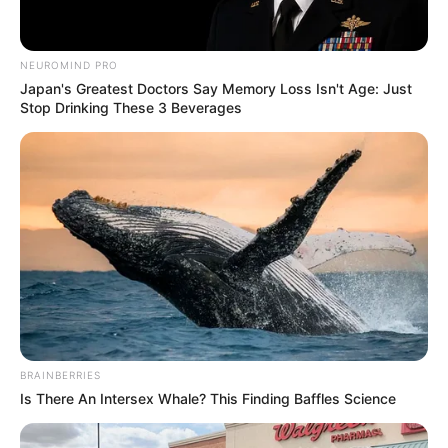
NEUROMIND PRO
Home
/
ดูดวง
/ อาหารจานไหน เหมือน ความรัก ของคุณ
Japan's Greatest Doctors Say Memory Loss Isn't Age: Just
Stop Drinking These 3 Beverages
ดูดวง
|
5 ก.พ. 2013
แบ่งปัน
อาหารจานไหน เหมือน ความรัก
ของคุณ
ช่วงนี้ ความรัก ของคุณเป็นไงบ้าง สดใส มีความสุข
ทะเลาะกัน ไปรอดหรือไม่รอดครับ คุณลองมาดูสิว่า ความ
BRAINBERRIES
รัก ของคุณในตอนนี้ เปรียบเสมือนอาหารจานใดครับ
Is There An Intersex Whale? This Finding Baffles Science