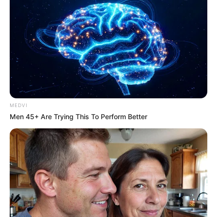
ความรัก เหมือนข้าวหลาม
ถ้าไม่ผ่ากระบอกออกก็จะไม่มี
ทางรู้ว่าข้างในเป็นอะไร เปรียบได้กับเจ้าสาวที่กลัวฝนทั้ง
หลายที่กลัว ความรัก กลัวการแต่งงานจนปิดโอกาสตัวเอง
ไม่ยอมทดลองดูว่ารสชาติของการมีคนรักมันหวานมัน
ขนาดไหน
MEDVI
Men 45+ Are Trying This To Perform Better
ความรัก เหมือนไอศกรีม
ทั้งสวยทั้งหอมดูไม่มีพิษภัย แต่
ถ้ากินมากเกินไปความสวีตเกินพิกัดอาจพาไปจบที่โรคเบา
หวาน เป็นการเตือนนักรักทั้งหลายให้เสพรักอย่างพอเพียง
รู้จักทิ้งระยะมีช่องว่างให้กันบ้าง ไม่อย่างนั้นจะเบื่อกันเร็ว
เกินไป