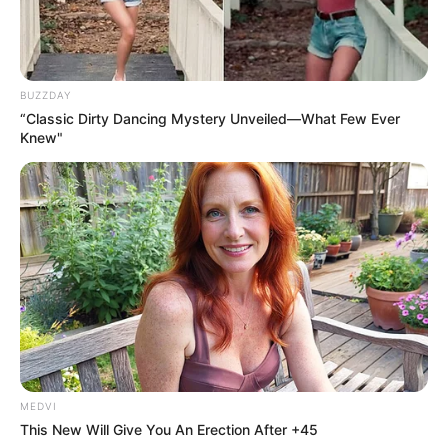
ความรัก
ความรักคุณเหมือนอาหารจานไหน
ความรักเหมือนอาหารจานไหน
อาหาร
อาหารจานไหนเหมือนความรักคุณ
BUZZDAY
นักเขียน
“Classic Dirty Dancing Mystery Unveiled—What Few Ever
Knew"
อิสฺวาสุ
เชื่อในสิ่งที่เฮ็ด เฮ็ดในสิ่งที่เชื่อ
เนื้อหาที่ได้รับการโปรโมต
Take A Look At Demi Moore's Most Iconic And
Provocative Roles
BRAINBERRIES
MEDVI
This New Will Give You An Erection After +45