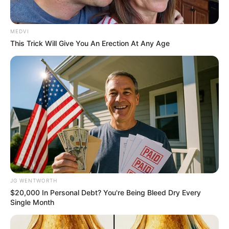
ความรัก เหมือนทุเรียน
ถ้าอยากชิมเนื้อในที่หอมหวานก็
MEDVI
This Trick Will Give You An Erection At Any Age
ต้องยอมถูกหนามตำ อุปสรรคของความรักก็เหมือนหนาม
ทุเรียน ถ้าเราอดทนและฝ่าฟันไปได้ เราก็จะได้ลิ้มรส
หวานหอมอร่อยเริดเป็นรางวัล
ความรัก เหมือนโอเลี้ยง
ถึงจะดำดีสีไม่ตกแต่ก็หวาน
อร่อยถูกปาก เป็นข้อพิสูจน์ว่าคนที่ไม่สวยหล่อก็อาจเป็น
แฟนที่ดีได้ ถ้าคุณให้โอกาสเขาพิสูจน์ตัวเอง
JG WENTWORTH
$20,000 In Personal Debt? You're Being Bleed Dry Every
Single Month
ความรัก เหมือนคากิ
หน้าตายั่วยวนแต่ไม่ควรกิน มิ