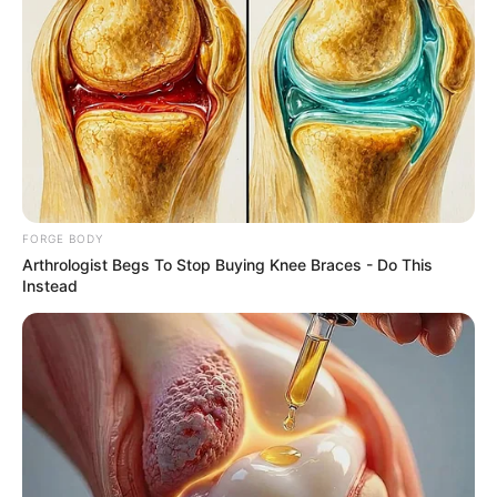
ฉะนั้นอาจทำให้เส้นเลือดอุดตัน มีผลถึงสิ้นใจก่อนวัยอัน
ควร เปรียบได้กับกิ๊ก ถึงแม้รูปร่างหน้าตาของเธอจะชวน
น้ำลายไหล แต่ถ้าเผลอกินเข้าไปเราอาจอายุไม่ยืน เพราะ
ถ้าแฟนจับได้เราคงได้ชิมลีลาแม่ไม้มวยไทย ก่อนจะถูก
หามไปสิ้นใจที่โรงพยาบาล (ใครเห็นด้วยกับข้อนี้ขอเสียง
หน่อย…ฮิ้ว)
FORGE BODY
Arthrologist Begs To Stop Buying Knee Braces - Do This
Instead
ความรัก เหมือนน้ำเปล่า
เปรียบเหมือน ความรัก ของ
เพื่อนที่สะอาดบริสุทธิ์ เพราะไม่มีสี ไม่มีกลิ่น ไม่มีรส ไม่
ต้องมีรูปร่างหน้าตายั่วยวน แต่ดีต่อสุขภาพและควรจะดื่ม
เป็นประจำ เพราะถ้าขาดการติดต่อนานเกินเดี๋ยวจะต่อกัน
ไม่ติด