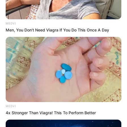
ทางรู้เลย
MEDVI
Men, You Don't Need Viagra If You Do This Once A Day
ความรัก เหมือนวาซาบิ
เวลาพิษรักวิ่งขึ้นจมูก เรานึกว่า
จะไม่รอดซะแล้ว แต่ถ้าทนซักพักความทรมานก็จะหายไป
เอง สาว ๆ รักร้าวทั้งหลายจำไว้นะจ๊ะ
ความรัก เหมือนต้มยำกุ้ง
ต่อ ให้อร่อยแค่ไหน แต่ถ้าทิ้งไว้
จนจืดชืดก็ไม่มีใครอยากกิน ก็เหมือนคู่ที่รักกันนานจัด แต่
ไม่ยอมแต่งงานเสียที รักมาราธอนแบบนี้ส่วนใหญ่มักจะ
ไปไม่รอด เพราะอะไรๆ ที่เคยซี๊ดซ๊าดแซบอีหลี มันกร่อยไป
MEDVI
หมดแล้ว
4x Stronger Than Viagra! This To Perform Better