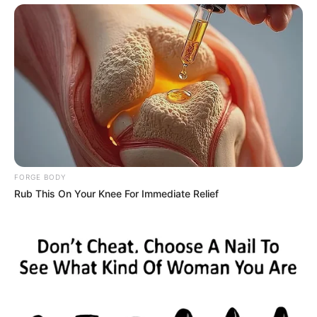
Men Over 40 Are Instantly Ditching Prescription Pills
For These 4x Stronger Pills
MEDVI
FORGE BODY
Rub This On Your Knee For Immediate Relief
This Trick Will Give You An Erection At Any Age
MEDVI