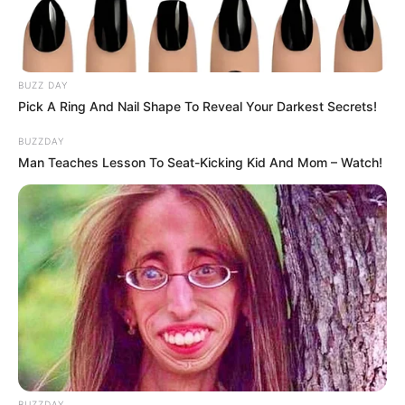
BUZZ DAY
Pick A Ring And Nail Shape To Reveal Your Darkest Secrets!
BUZZDAY
Man Teaches Lesson To Seat-Kicking Kid And Mom – Watch!
Arthrologist Begs To Stop Buying Knee Braces - Do
This Instead
FORGE BODY
BUZZDAY