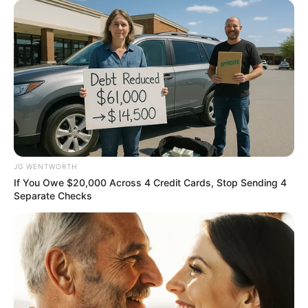
JG WENTWORTH
If You Owe $20,000 Across 4 Credit Cards, Stop Sending 4
Why this ordinary drink is the secret to feeling your
Separate Checks
best every day
CTA FAVORITE
Hollywood's Inaccurate Portrayal Of Reality – Take A
Look Inside
BRAINBERRIES