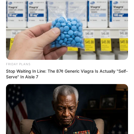
FRIDAY PLANS
Stop Waiting In Line: The 87¢ Generic Viagra Is Actually "Self-
Serve" In Aisle 7
Men 45+ Are Trying This To Perform Better
MEDVI