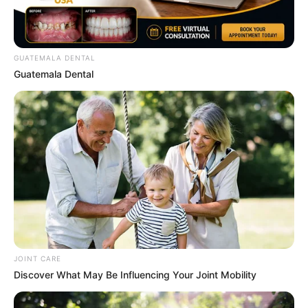
might be wrong
CTA LOVE
GUATEMALA DENTAL
Guatemala Dental
The Way You Sit Could Expose Your True Personality
BRAINBERRIES
JOINT CARE
Discover What May Be Influencing Your Joint Mobility