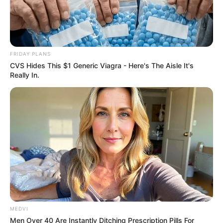
Guess Their Job — Most People Get It Wrong
FRIDAY PLANS
BRAINBERRIES
CVS Hides This $1 Generic Viagra - Here's The Aisle It's
Really In.
Who Will Take On The Iconic Role Next? Bond
Casting Rumors
MEDVI
Men Over 40 Are Instantly Ditching Prescription Pills For
BRAINBERRIES