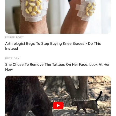
FORGE BODY
Arthrologist Begs To Stop Buying Knee Braces - Do This
Instead
17 Rare Churches Underground That Still Exist
BUZZ DAY
BRAINBERRIES
She Chose To Remove The Tattoos On Her Face. Look At Her
Now