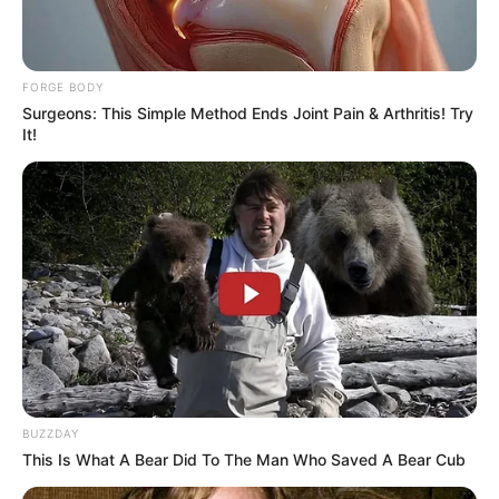
ความรัก เหมือนมะม่วงน้ำปลาหวาน
ต้องอยู่คู่กันถึงจะ
อร่อย คนบางคนเกิดมาเพื่อจะอยู่ด้วยกัน และต้องจับคู่กัน
FORGE BODY
ถึงจะลงตัวที่สุด ของแบบนี้เขาเรียกพรหมลิขิตค่ะพี่น้อง
Surgeons: This Simple Method Ends Joint Pain & Arthritis! Try
It!
ความรัก เหมือนน้ำพริกปลาทู
เป็นสมบัติประจำชาติและ
จะไม่มีวันหายไปจากโลกตลอดกาล
ขอบคุณข้อมูลจาก www.fwdder.com/topic/316390
BUZZDAY
This Is What A Bear Did To The Man Who Saved A Bear Cub