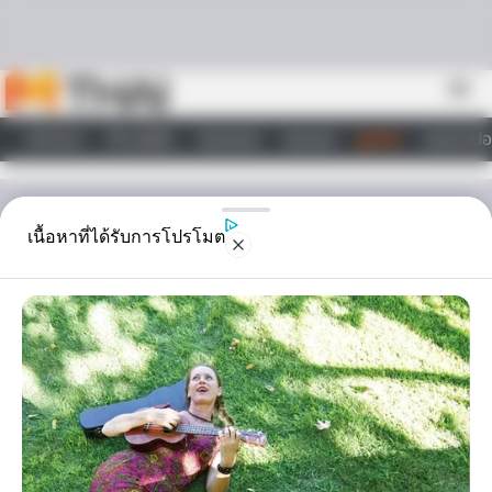
Skip to content
menu
หน้าแรก
ทำนายฝัน
ตรวจหวย
ผลบอล
ดูดวง
วอลเปเปอ
ไลฟ์สไตล์
ดูดวง
เนื้อหาที่ได้รับการโปรโมต
ทำนาย ดวงความรัก จาก
สัญลักษณ์คู่
Horoscope.Mthai.com จะพาคุณมาทำนาย ดวงความรัก จาก ตำรา
สัญลักษณ์คู่ โดยยึดถือวันเกิด คือ วันอาทิตย์ถึงวันเสาร์ เป็นสำคัญ ความ
รักคุณจะเป็นไง จะแม่นไหมต้องลอง