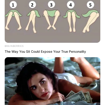
ดวงความรัก แม้จะมีความรักเป็นเครื่องผูกพันคุณ 2 คน
แต่เรื่องเงินทองนั้นดูเหมือนจะมีอิทธิพลมากพอที่จะ
ทำลายความแนบแน่นให้จืดจาง ทำให้ความสัมพันธ์ห่าง
เหินกลายเป็นคนที่เคร่งเครียด และทะเลาะเบาะแว้ง
กันเองอยู่เสมอ คุณและคู่รักจะต้องจัดระบบระเบียบ
ปัญหาเรื่องเงินๆ ทองๆ และ เรื่องทรัพย์สินในครอบครัวให้
ลงตัวที่สุด มิเช่นนั้น จะเป็นครอบครัวที่ไม่มีความสุข มีแต่
BRAINBERRIES
เรื่องขุ่นมั่ว และฉุนเฉียวเกรี้ยวกราด เพียงเพราะเรื่องเงิน
The Way You Sit Could Expose Your True Personality
จนทำให้ความรักถูกบดบังไปด้วยปัญหาเรื่องเงินจนหมด
ความสุข ทั้งๆ ที่สามารถจะมีชีวิตคู่อย่างสมบูรณ์พูลสุขได้
เพียงแต่รู้จักหันหน้าเข้าปรึกษาและคลี่คลายปัญหาต่างๆ
ด้วยกันเท่านั้น
เศษ 4 รุ่งอรุณ
ดวงความรัก คุณทั้ง 2 คนเป็นคู่รักที่มีพลังช่วยผลักดัน
ใหักันและกันก้าวไปได้ไกลอย่างสวยสดงดงาม มีชีวิตที่มี