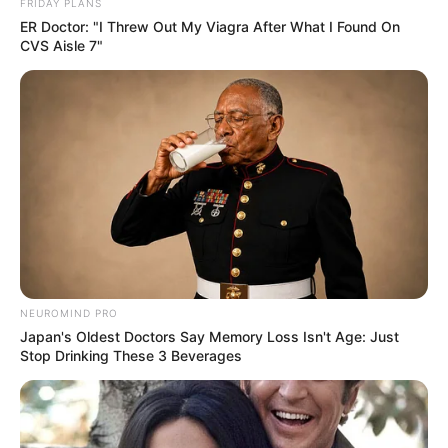
FRIDAY PLANS
Unexpected Career Paths
ER Doctor: "I Threw Out My Viagra After What I Found On
BRAINBERRIES
CVS Aisle 7"
NEUROMIND PRO
If Looks Could Kill, These Women Would Be On Top
Japan's Oldest Doctors Say Memory Loss Isn't Age: Just
BRAINBERRIES
Stop Drinking These 3 Beverages