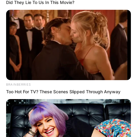
Did They Lie To Us In This Movie?
แนะนำ
เว็บไซต์นี้ใช้คุกกี้
BRAINBERRIES
เพื่อการนำเสนอเนื้อหาที่ดี รวมถึงการจัดการข้อมูลส่วนบุคคล เพื่อให้คุณได้รับ
ดูดวง
Too Hot For TV? These Scenes Slipped Through Anyway
ประสบการณ์ที่ดีบนบริการของเว็บไซต์เรา หากคุณใช้บริการเว็บไซต์นี้ต่อไปโดย
ดูเพิ่มเติม
ไม่มีการปรับตั้งค่าใดๆนั้น แสดงว่าคุณยอมรับนโยบายคุกกี้และนโยบายส่วน
บุคคลของเรา
ยอมรับ
เรียนรู้เพิ่มเติม
ดูดวง