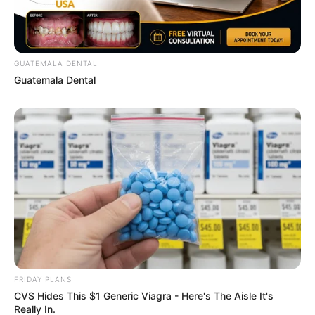
How Did They Get Gina Carano To Take It All Back?
GUATEMALA DENTAL
Guatemala Dental
BRAINBERRIES
FRIDAY PLANS
They Laughed At Her Curves—Now She's A Modeling
CVS Hides This $1 Generic Viagra - Here's The Aisle It's
Sensation
Really In.
BRAINBERRIES