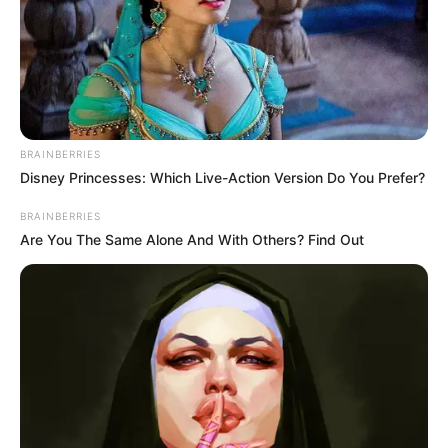
Erase Joint Agony In 7 Days With This Simple Trick!
BRAINBERRIES
It's Genius
Disney Princesses: Which Live-Action Version Do You Prefer?
FORGE BODY
BRAINBERRIES
Are You The Same Alone And With Others? Find Out