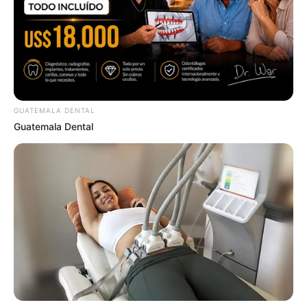
Men, You Don't Need Viagra If You Do This Once A
Day
MEDVI
GUATEMALA DENTAL
Guatemala Dental
How To Get An Erection Even After 60!
MEDVI