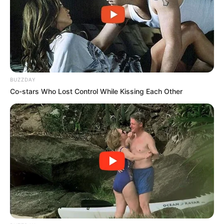
Men 45+ Are Trying This To Perform Better
MEDVI
BUZZDAY
Co-stars Who Lost Control While Kissing Each Other
Feeling Tired? Here's The Trick To Perform Better
MEDVI