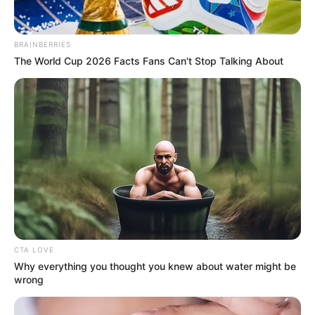
จะต้องนำมาบวกกัน ก็คือเลข 2 และเลข 3 >> 2 + 3 = 5
เสร็จแล้วให้นำ 3 มาคูณ 5 x 3 = 15 จากนั้นนำ 7 มาหาร
15 / 7 = 2 ได้เศษ 1 (เพราะ หารไม่ลงตัว) เมื่อคุณได้เศษ
BRAINBERRIES
The World Cup 2026 Facts Fans Can't Stop Talking About
1 ก็เปิดไปดูคำทำนายที่สัญลักษณ์ของ เลข 1 คือ
สัญลักษณ์ก้อนหินคู่
คำทำนาย ดวงความรัก
เศษ 0 ฤดูใบไม้ผลิ
เมื่อคุณมี ดวงความรัก ความเสน่หาต่อกันแล้ว คุณก็ตั้งใจ
ที่จะก้าวไปในวัน คืนข้างหน้าพร้อมๆ กัน ความตั้งใจจริง
ของคุณจึงเป็นพลังที่จะช่วยประคองความรักให้คงอยู่ได้
CTA LOVE
แม้ในความเป็นจริงแล้วจะต้องพบเจอกันช่วงเหน็ดเหนื่อย
Why everything you thought you knew about water might be
หัวใจไม่น้อยเหมือนกัน ต้องใช้ความอดทน และต้อง
wrong
ประสานใจกันไว้เสมอจะทำให้คนปลื้มใจ เมื่อผ่านวันเวลา