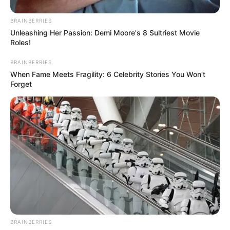
เกียรติ มีศักด์ศรีในแวดวงสังคม ฐานะมั่งคงร่ำรวย และ
BRAINBERRIES
ประสบความสำเร็จในธุรกิจการงานเป็นคู่รักที่โดดเด่นน่า
Unleashing Her Passion: Demi Moore's 8 Sultriest Movie
จับตามองทั้งคู่
Roles!
BRAINBERRIES
เศษ 5 ช่อซากุระ
When Fame Meets Fragility: 6 Celebrity Stories You Won't
ดวงความรัก และความสัมพันธ์อันลึกซึ้งนี้จะยั่งยืนและ
Forget
มั่นคงชั่วนิรันดร์ คุณทั้งคู่มิได้มีเพียงแค่ความรักและ
ความห่วงใยต่อกันและกันเท่านั้น แต่คุณยังนำความสุข
ความเจริญมาสู่ครอบครัวจนฐานะนั้นมั่งมีศรีสุขขึ้นเรื่อยๆ
ยิ่งถ้าได้ร่วมธุรกิจ หรือสายการงานเดียวกันก็จะยิ่งประสบ
ความสำเร็จ และร่ำรวยในระดับเศรษฐีจะมีหลักทรัพย์
มหาศาล ไม่ว่าจะเป็นบ้านเป็นรถหรือที่ดิน
เศษ 6 ม้าคู่
ดวงความรัก คุณจะเป็นคู่รักที่มีความสุขสำราญ มีเกียรติ
BRAINBERRIES
บนแวดวงสังคม เมื่อได้ครองคู่อยู่ร่วมกันแล้วยิ่งจะส่งผล