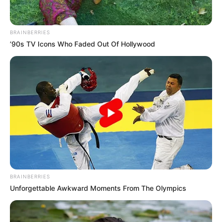
BRAINBERRIES
Home
/
ดูดวง
/ ทำนาย ดวงความรัก จาก สัญลักษณ์คู่
’90s TV Icons Who Faded Out Of Hollywood
ดูดวง
|
6 ธ.ค. 2012
แบ่งปัน
ทำนาย ดวงความรัก จาก
สัญลักษณ์คู่
BRAINBERRIES
Unforgettable Awkward Moments From The Olympics
ตำราสัญลักษณ์คู่นี้ให้ยึดถือวันเกิด คือ วันอาทิตย์ ถึง วัน
เสาร์ เป็นสำคัญ วันเกิดแต่ละวันนั้นจะมีเลขหลักประจำ