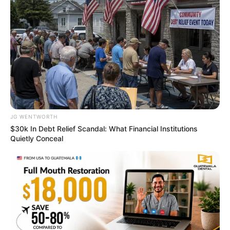
15 Things You Do Everyday That The Bible Forbids:
Are You Guilty?
JG WENTWORTH
BRAINBERRIES
$30k In Debt Relief Scandal: What Financial Institutions
Quietly Conceal