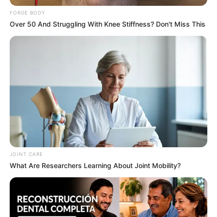
FORGE BODY
Over 50 And Struggling With Knee Stiffness? Don't Miss This
Remember Albert? You Better Sit Down Before You
See Him Today
BUZZDAY
JOINT CARE
What Are Researchers Learning About Joint Mobility?