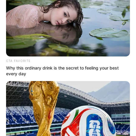
วันเกิด คุณจะต้องนำเลขวันเกิดของคุณ และวันเกิดของ
คนรักคุณ นำมาบวกกัน เมื่อได้ผลลัพธ์แล้ว ให้นำเลข 3
มาคูณผลลัพธ์นั้น ได้ผลลัพธ์เท่าไรหารด้วยเลข 7 เศษที่
ได้ คือ เลขสัญลักษณ์แห่งคำทำนาย
ตารางตัวเลขประจำวันเกิด
วันอาทิตย์ = 1
วันจันทร์ = 2
CTA FAVORITE
Why this ordinary drink is the secret to feeling your best
วันอังคาร = 3
every day
วันพุธ = 4
วันพฤหัสบดี = 5
วันศุกร์ = 6
วันเสาร์ = 7
ตัวอย่าง
ถ้าคุณเกิดวันจันทร์ และแฟนของคุณเกิดวันอังคาร เลขที่