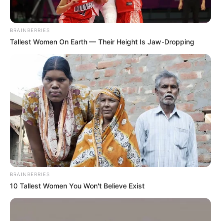
จะเป็นไปได้ง่ายขึ้นถ้าคุณทั้งคู่จัดให้ใครคนใดคนหนึ่งคอย
เหนี่ยวรั้งกันไว้บ้างในบางเรื่องของการใช้เงินโดยอย่า
ฟุ่มเฟือยจนเกินไปในบางครั้ง
BRAINBERRIES
Tallest Women On Earth — Their Height Is Jaw-Dropping
เศษ 2 ห่านคู่
ดวงความรัก คุณเป็นคู่รักที่มีความสุขสบายตามประสา
ตามอัตภาพ แม้คุณจะไม่ร่ำรวยมั่งคั่งถึงระดับเศรษฐี แต่
คุณก็ยังเป็นคู่รักที่มีความสุขกันตามประสาคนรักได้อย่าง
น่าภาคภูมิใจ ยามมีปัญหาใดคุณก็จะคลี่คลายด้วยความ
ร่วมมือร่วมใจกัน พร้อมที่จะเปิดใจให้โอกาสให้อภัย และ
เข้าใจในกันและกันเสมอ ไม่มีความร้อนแรงเข้าหากัน มี
แต่ความสงบเยือกเย็น ถ้อยทีถ้อยอาศัย และมีความตั้งใจ
ที่จะประคับประครองความรักให้เป็นความสัมพันธ์ที่ยั่งยืน
BRAINBERRIES
นานอย่างอบอุ่น
10 Tallest Women You Won't Believe Exist
เศษ 3 รถลาก