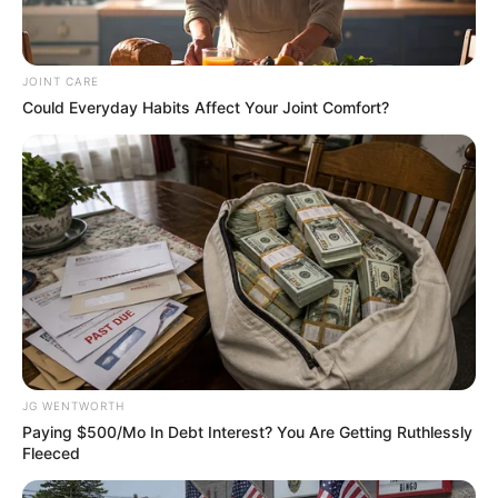
Mil?
BRAINBERRIES
JOINT CARE
Could Everyday Habits Affect Your Joint Comfort?
'The OC' Cast Then And Now - Where Are They 20
Years Later?
BRAINBERRIES
JG WENTWORTH
Paying $500/Mo In Debt Interest? You Are Getting Ruthlessly
Fleeced