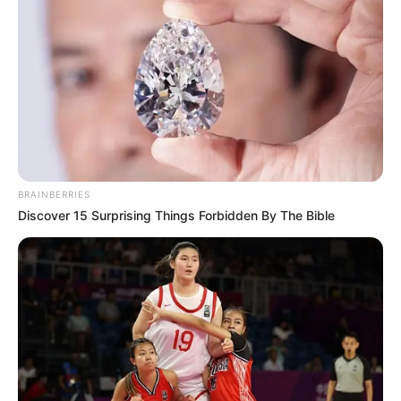
อันเลวร้ายไปได้ คุณจะพบความสำเร็จในชีวิตด้วยกัน แต่
มีเงื่อนไขคือ ต้องอดทน เพราะหากฝ่ายหนึ่งฝ่ายใดใจเสาะ
ความรักของคุณจะพังทลายแน่นอน
เศษ 1 ก้อนหินคู่
ดวงความรัก ของคุณทั้ง 2 คนนั้น ค่อนข้างเปล่งประกาย
รุนแรง ดังนั้นเมื่อมาครองคู่อยู่ด้วยกัน ก็มักจะมีเรื่องให้
ขัดแย้งกันได้อยู่เกือบตลอดเวลา แต่โดยในส่วนของหัวใจ
BRAINBERRIES
แล้วมีความผูกพันกันอย่างลึกซึ้งมาก คุณมีความรักต่อ
Discover 15 Surprising Things Forbidden By The Bible
กันอย่างจริงแท้ ต่างคนต่างอดทนซึ่งกันและกัน แต่ก็ยังมี
ความคิดเห็นที่แตกแยกกันเสมอๆ แม้จะมีรสนิยมบาง
ส่วนคล้ายคลึง และไปกันได้ดีทีเดียว ถึงอย่างไรถ้าปรับ
แก้ไขในเรื่องของอารมณ์ได้ เรื่องอื่นก็ไม่มีปัญหา เพราะ
คุณเป็นคู่รักที่น่าอิจฉา และมีความสุขสำราญดี ในด้าน
เพศสัมพันธ์ก็มีความกลมกลืน มีความตั้งใจจริงที่จะนำพา
ชีวิตให้ไปสู่ความสำเร็จในระดับสูงของชีวิต และทุกอย่าง