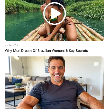
CVS Hides This $1 Generic Viagra - Here's The Aisle
It's Really In.
BUZZ DAY
FRIDAY PLANS
Why Men Dream Of Brazilian Women: 6 Key Secrets