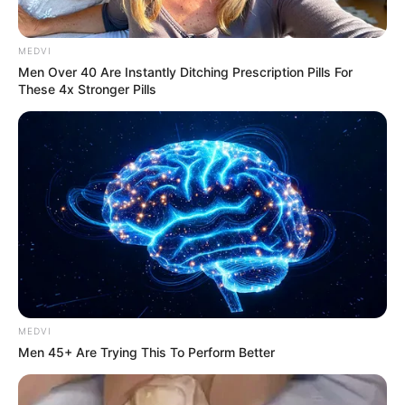
MEDVI
Men Over 40 Are Instantly Ditching Prescription Pills For
These 4x Stronger Pills
10 World Cup 2026 Facts Every Football Fan Should
Know
BRAINBERRIES
Enter A World Of Weirdness: 8 Horror Movies Where
Nobody Dies
BRAINBERRIES
MEDVI
Men 45+ Are Trying This To Perform Better