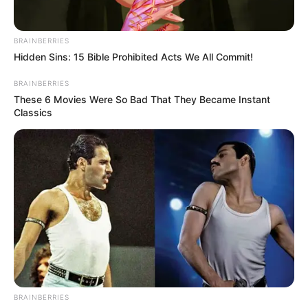
Discover What May Be Influencing Your Joint
Mobility
BRAINBERRIES
JOINT CARE
Hidden Sins: 15 Bible Prohibited Acts We All Commit!
BRAINBERRIES
These 6 Movies Were So Bad That They Became Instant
Classics
If You Owe $20,000 Across 4 Credit Cards, Stop
Sending 4 Separate Checks
JG WENTWORTH
BRAINBERRIES