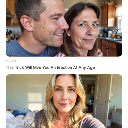
MEDVI
This Trick Will Give You An Erection At Any Age
This Woman Chose To Live Like A Horse
BRAINBERRIES