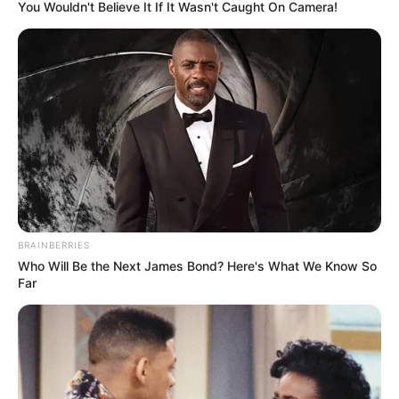
You Wouldn't Believe It If It Wasn't Caught On Camera!
ให้ชีวิตคู่ของคุณสวยสดงดงาม มีทั้งความสุข และไขว่คว้า
ความสำเร็จได้อย่างน่าภาคภูมิใจ ความเป็นอยู่จะสมบูรณ์
แบบ เพียบพร้อมด้วยฐานะทางสังคมและทรัพย์สิน เงิน
ทอง มีคนรักใคร่ นับหน้าถือตามีบริวาร และญาติมิตร
มากมาย
ขอบคุณข้อมูลจาก Baanpayakorn.com
BRAINBERRIES
Who Will Be the Next James Bond? Here's What We Know So
Far
ดูดวงปี 2556 ดูดวง 12 ราศี กับ อ.คฑา