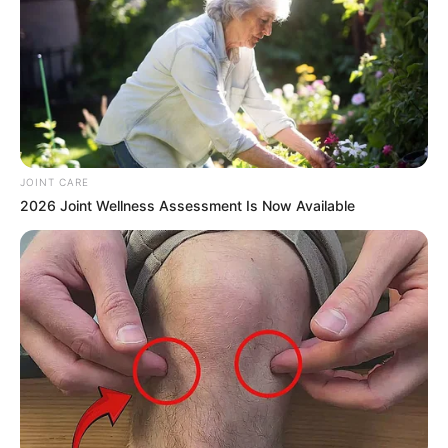
JOINT CARE
2026 Joint Wellness Assessment Is Now Available
ER Doctor: "I Threw Out My Viagra After What I
Found On CVS Aisle 7"
FRIDAY PLANS