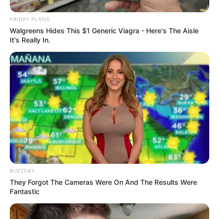
FRIDAY PLANS
Walgreens Hides This $1 Generic Viagra - Here's The Aisle
See How The Blue Lagoon Cast Has Changed After
It's Really In.
46 Years
BRAINBERRIES
BUZZDAY
They Forgot The Cameras Were On And The Results Were
Fantastic
Why this ordinary drink is the secret to feeling your
best every day
CTA LOVE