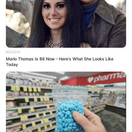
BUZZDAY
Macaulay Culkin's Own Version Of The New ‘Home
Marlo Thomas Is 86 Now - Here's What She Looks Like
Alone’
Today
BRAINBERRIES