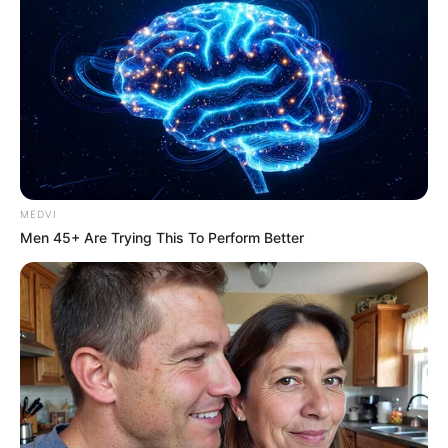
The Chapel Of Sound Amphitheater - Architectural
Marvels
BRAINBERRIES
MEDVI
Men 45+ Are Trying This To Perform Better
10 Epic Failures That Were Completely Preventable
— Find Out
BRAINBERRIES