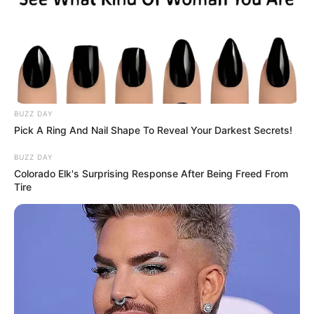
BRAINBERRIES
BUZZ DAY
Pick A Ring And Nail Shape To Reveal Your Darkest Secrets!
BUZZ DAY
Colorado Elk's Surprising Response After Being Freed From
Tire
Most People Don't Know That These 8 Celebrities Are
Muslim
BRAINBERRIES