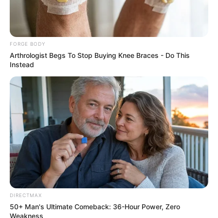
Critics Were Impressed By The Way She Portrayed
Grace Kelly
BRAINBERRIES
FORGE BODY
Arthrologist Begs To Stop Buying Knee Braces - Do This
Instead
Why this ordinary drink is the secret to feeling your
best every day
CTA LOVE
DIRECTMAX
When Fame Meets Fragility: 6 Celebrity Stories You
50+ Man's Ultimate Comeback: 36-Hour Power, Zero
Won't Forget
Weakness