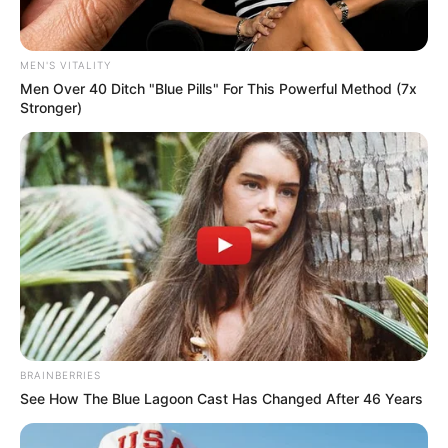
Home
/
ดูดวง
/ คุณเชื่อเรื่อง บาปบุญ คุณโทษ หรือไม่
MEN'S VITALITY
ดูดวง
|
9 ต.ค. 2012
Men Over 40 Ditch "Blue Pills" For This Powerful Method (7x
Stronger)
แบ่งปัน
คุณเชื่อเรื่อง บาปบุญ คุณโทษ
หรือไม่
คุณเชื่อเรื่อง บาปบุญ คุณโทษ บ้างไหมครับ ว่ามีจริงหรือ
BRAINBERRIES
See How The Blue Lagoon Cast Has Changed After 46 Years
ไม่ และถ้ามีจริง คุณรู้จักความหมายของ บาปบุญ คุณโทษ
มากน้อยเพียงใด บ้างคนกระทำสิ่งใดลงไป ก็จะตระหนัก