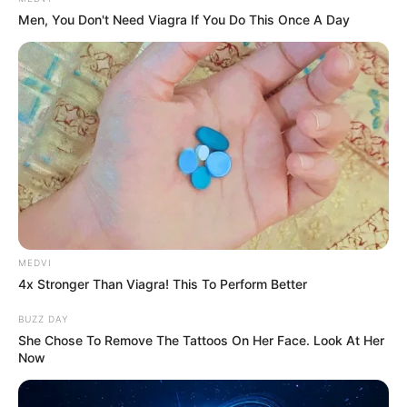
Men, You Don't Need Viagra If You Do This Once A Day
’90s TV Icons Who Faded Out Of Hollywood
BRAINBERRIES
MEDVI
4x Stronger Than Viagra! This To Perform Better
BUZZ DAY
She Chose To Remove The Tattoos On Her Face. Look At Her
Now