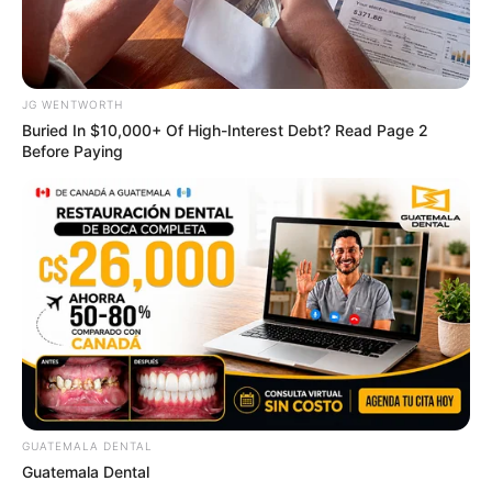
JG WENTWORTH
Buried In $10,000+ Of High-Interest Debt? Read Page 2
Before Paying
The Most Surprising Things About FIFA World Cup
2026
BRAINBERRIES
GUATEMALA DENTAL
Guatemala Dental