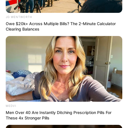
JG WENTWORTH
Owe $20k+ Across Multiple Bills? The 2-Minute Calculator
Clearing Balances
How They Made Little Simba Look So Lifelike in 'The
Lion King'
BRAINBERRIES
MEDVI
Men Over 40 Are Instantly Ditching Prescription Pills For
These 4x Stronger Pills