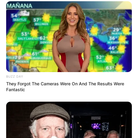
สีมงคล
ดูเพิ่มเติม
สีมงคล
แจกตาราง สีมงคลตามราศี 2569 ประจำ
BUZZ DAY
เดือนกรกฎาคม โดย อ.รักษ์ เลขเด็ด
They Forgot The Cameras Were On And The Results Were
Fantastic
สีมงคล