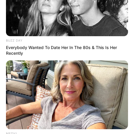
บาป
บาปบุญ
บาปบุญ คุณโทษ
บุญ
BUZZ DAY
Everybody Wanted To Date Her In The 80s & This Is Her
นักเขียน
Recently
อิสฺวาสุ
เชื่อในสิ่งที่เฮ็ด เฮ็ดในสิ่งที่เชื่อ
เนื้อหาที่ได้รับการโปรโมต
MEDVI