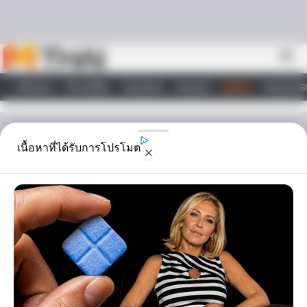
Skip to content
menu
หน้าแรก
ทำนายฝัน
ตรวจหวย
ผลบอล
ดูดวง
วอลเปเปอ
ไลฟ์สไตล์
ดูดวง
เนื้อหาที่ได้รับการโปรโมต
คุณเชื่อเรื่อง บาปบุญ
คุณโทษ หรือไม่
คุณเชื่อเรื่อง บาปบุญ คุณโทษ บ้างไหมครับ ว่ามีจริงหรือไม่ และถ้ามีจริง
คุณรู้ความหมายที่ลึกซึ้งของคำเหล่านี้หรือไม่ วันนี้ เรามีข้อมูลมาฝากกัน