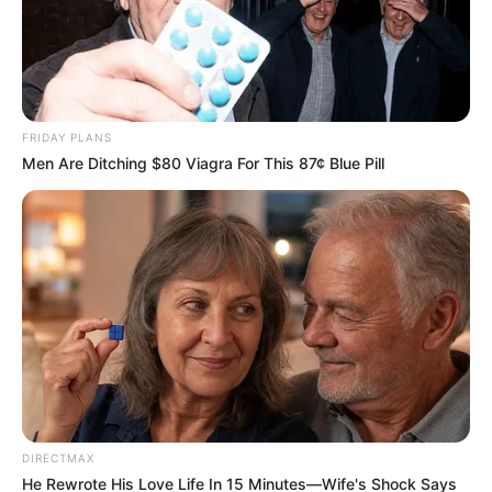
แจกตาราง สีมงคลตามราศี 2569 ประจำ
เดือนมิถุนายน โดย อ.รักษ์ เลขเด็ด
FRIDAY PLANS
Men Are Ditching $80 Viagra For This 87¢ Blue Pill
สีมงคล
แจกตาราง สีมงคลตามราศี 2569 ประจำ
เดือนพฤษภาคม โดย อ.รักษ์ เลขเด็ด
DIRECTMAX
He Rewrote His Love Life In 15 Minutes—Wife's Shock Says