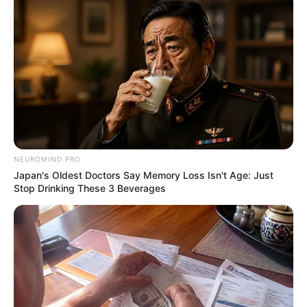
6 Best 90’s Action Movies From Your Childhood
BRAINBERRIES
NEUROMIND PRO
Japan's Oldest Doctors Say Memory Loss Isn't Age: Just
Stop Drinking These 3 Beverages
Culkin Cracks Up The Web With His Own Version Of
‘Home Alone’
BRAINBERRIES