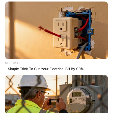
แนะนำ
ดูดวง
ดูเพิ่มเติม
STOPWATT
1 Simple Trick To Cut Your Electrical Bill By 90%
ดูดวง
เบอร์โทร คน Keep look เป๊ะทุกมุมดูดี
ทุกองศา คุณล่ะมีเลขคู่นี้ไหม