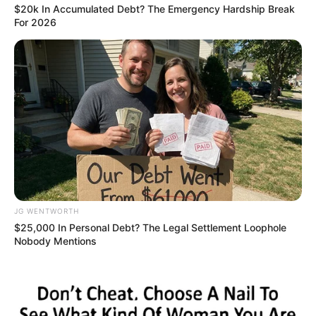
$20k In Accumulated Debt? The Emergency Hardship Break
For 2026
10 Foods That Instantly Reduce Bloat
BRAINBERRIES
JG WENTWORTH
$25,000 In Personal Debt? The Legal Settlement Loophole
Nobody Mentions
Did They Lie To Us In This Movie?