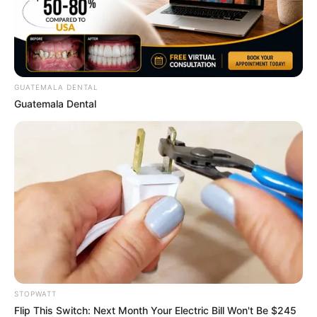
BRAINBERRIES
Sensational Seductress: Demi Moore's Most
Scandalous Performances
BRAINBERRIES
GUATEMALA DENTAL
Guatemala Dental
They're Unbearable! 9 Movie Characters You
Probably Remember
BRAINBERRIES
STOPWATT
Flip This Switch: Next Month Your Electric Bill Won't Be $245