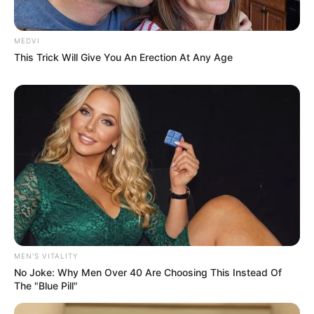
MEDVI
This Trick Will Give You An Erection At Any Age
Bollywood’s Boldest Dance Scenes Still Trending
BRAINBERRIES
MEN'S VITALITY
No Joke: Why Men Over 40 Are Choosing This Instead Of
The "Blue Pill"