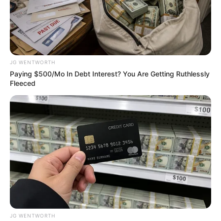
JG WENTWORTH
Paying $500/Mo In Debt Interest? You Are Getting Ruthlessly
Fleeced
Why everything you thought you knew about water
might be wrong
CTA LOVE
JG WENTWORTH