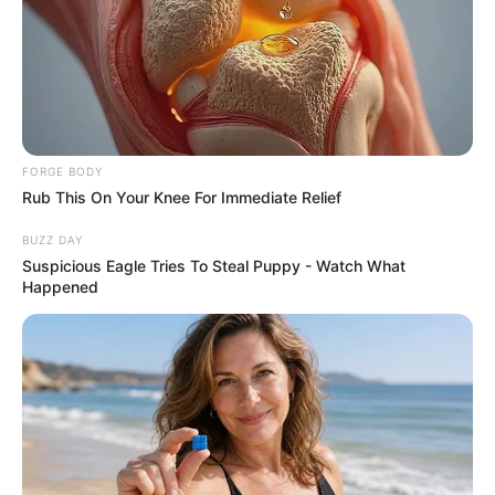
These 9 Actresses Will Make You Rethink Good And
Evil!
FORGE BODY
BRAINBERRIES
Rub This On Your Knee For Immediate Relief
BUZZ DAY
Suspicious Eagle Tries To Steal Puppy - Watch What
Happened