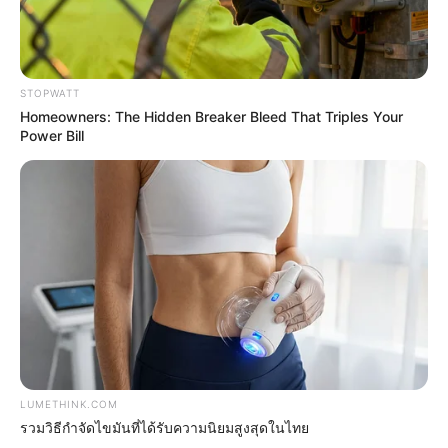
STOPWATT
ดูดวง
Homeowners: The Hidden Breaker Bleed That Triples Your
Power Bill
วันที่ 1 ส.ค. 2569 วันคล้ายวันสำเร็จ
มรรคผลพระโพธิสัตว์กวนอิม
สีมงคล
แจกตาราง สีมงคลตามราศี 2569 ประจำ
เดือนสิงหาคม โดย อ.รักษ์ เลขเด็ด
LUMETHINK.COM
รวมวิธีกำจัดไขมันที่ได้รับความนิยมสูงสุดในไทย