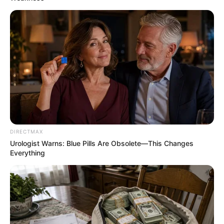
BRAINBERRIES
She Took Her Love For Horses To A Whole New Level
BRAINBERRIES
DIRECTMAX
Urologist Warns: Blue Pills Are Obsolete—This Changes
Everything
The Massive Snake That's Redefining 'Giant'—Bigger
Than Anacondas
BRAINBERRIES