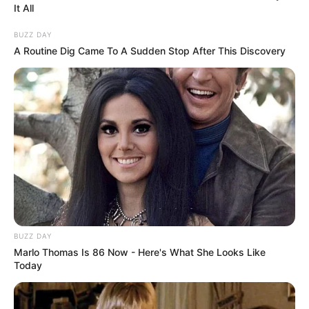
It All
MThai เชื่อในสิ่งที่ทำ ทำในสิ่งที่เชื่อ
BUZZ DAY
A Routine Dig Came To A Sudden Stop After This Discovery
รับข่าวสารเลขมงคล สถิติเลขดัง ดวงรายวัน รายเดือน รายปี
พร้อมแนะนำวิธีเสริมดวง
ลุ้นรับรางวัลจากกิจกรรมเสริมความเป็นมงคลให้กับตัวท่านเอง
เปิดสมัครสมาชิก (ฟรี) เร็วๆนี้
เว็บไซต์นี้ใช้คุกกี้
เพื่อการนำเสนอเนื้อหาที่ดี รวมถึงการจัดการข้อมูลส่วนบุคคล เพื่อให้คุณได้รับ
ประสบการณ์ที่ดีบนบริการของเว็บไซต์เรา หากคุณใช้บริการเว็บไซต์นี้ต่อไปโดย
LEGAL
ไม่มีการปรับตั้งค่าใดๆนั้น แสดงว่าคุณยอมรับนโยบายคุกกี้และนโยบายส่วน
BUZZ DAY
บุคคลของเรา
นโยบายคุกกี้
Marlo Thomas Is 86 Now - Here's What She Looks Like
Today
นโยบายการคุ้มครองข้อมูลส่วนบุคคล
ยอมรับ
เรียนรู้เพิ่มเติม
ติดต่อเรา
เกี่ยวกับเอ็มไทย