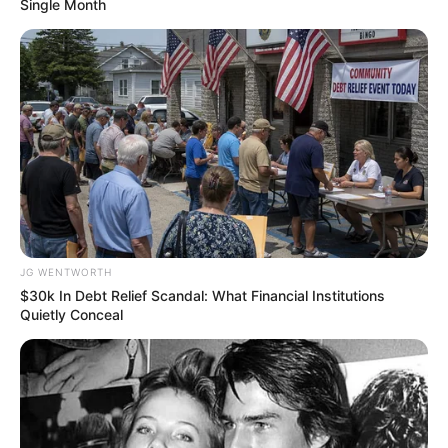
สภาพจิตใจหรือคนอื่น ๆ ทั้งรอบตัวเราและไกลตัวเรา
Single Month
(ขอบคุณข้อมูลจาก www.no-poor.com)
(ขอบคุณภาพประกอบจากอินเตอร์เน็ต)
JG WENTWORTH
$30k In Debt Relief Scandal: What Financial Institutions
Quietly Conceal