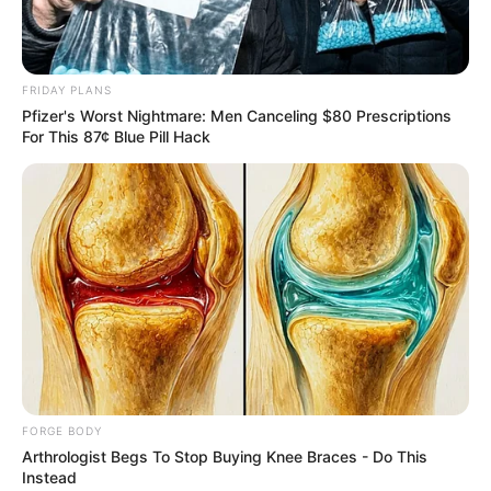
7.พูดเพ้อเจ้อ
8.คิดโลภมาก
9.คิดพยาบาท
FRIDAY PLANS
10.มีความเห็นผิด
Pfizer's Worst Nightmare: Men Canceling $80 Prescriptions
For This 87¢ Blue Pill Hack
บาป ย่อมไม่มีแก่บุคคลผู้ไม่ทำ บาป
หรืออีกความหมายหนึ่ง บาป คือสิ่งที่มนุษย์นั้นไม่ควร
กระทำ ไม่ว่าด้วยทาง กาย วาจาหรือ ใจ เพราะเป็นสิ่งที่พึง
จะนำทุกข์ มาแก่ตนและผู้อื่น
บาปบุญ คุณโทษบุญ (Ant)
หมายถึง สิ่งที่เกิดขึ้นในจิตใจแล้วทำให้จิตใจใสสะอาด
ปราศจากความเศร้าหมองขุ่นมัว ก้าวขึ้นสู่ภูมิที่ดี เกิดขึ้น
จากการที่ใจสงบทำให้เลือก คิดเฉพาะสิ่งที่ดี ที่ถูก ที่ควร ที่
FORGE BODY
เป็นประโยชน์ แล้วพูดดี ทำดี ตามที่คิดนั้น
Arthrologist Begs To Stop Buying Knee Braces - Do This
Instead