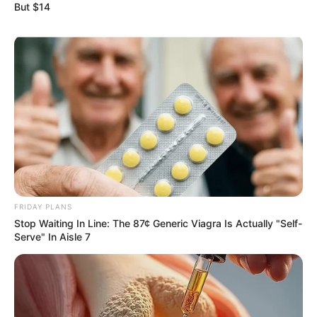
But $14
Her Story Isn't What You Think—You''ll Be Surprised
BRAINBERRIES
FRIDAY PLANS
Stop Waiting In Line: The 87¢ Generic Viagra Is Actually "Self-
Serve" In Aisle 7