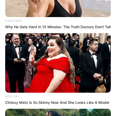
These '90s Couples Will Always Hold A Special Place
In Our Hearts
BRAINBERRIES
DIRECTMAX
Why He Gets Hard In 15 Minutes: The Truth Doctors Don't Tell
Think Your Crush Doesn't Notice You? Think Again
BRAINBERRIES
BUZZ DAY
Chrissy Metz Is So Skinny Now And She Looks Like A Model