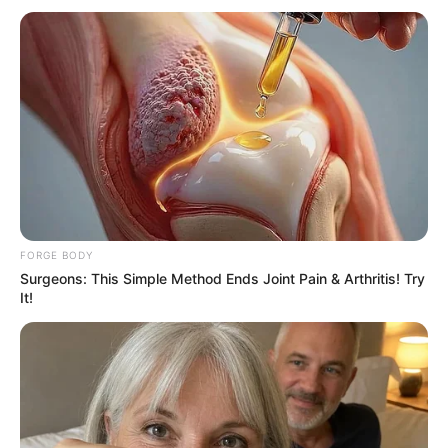
คนทั่วไปแม้จะมองไม่เห็น บุญ แต่ก็สามารถรู้อาการของ
บุญ หรือผลของ บุญ ได้ คือเมื่อเกิดขึ้นแล้วทำให้จิตใจชุ่ม
ชื่นเป็นสุข เปรียบได้กับ ไฟฟ้า ซึ่งเรามองไม่เห็นตัวไฟฟ้า
โดยตรง แต่เราสามารถรับรู้อาการของไฟฟ้าได้
ในอรรถกถากล่าวถึงเผื่อแผ่ บุญ ไว้ว่าสามารถเผื่อแผ่เพิ่ม
ให้แก่ผู้อื่นได้โดยไม่มีประมาณ เปรียบได้กับการจุดเทียน
ส่งต่อไปเรื่อย ๆ คือผู้จุดก็มีความสว่างอยู่ตามเดิม และ
ความสว่างยังเพิ่มไปอีกกว้างขวางได้
FORGE BODY
Surgeons: This Simple Method Ends Joint Pain & Arthritis! Try
It!
วิธีทำ บุญ
1.ทาน คือการบริจาคทรัพย์สิ่งของแก่ผู้ที่ควรให้
2.ศีล คือการสำรวมกาย วาจา ใจ ให้สงบเรียบร้อย ไม่สร้าง
ความเดือดร้อนให้แก่ตนเองและผู้อื่น
3.ภาวนา คือการ
สวดมนต์
ทำสมาธิ อ่านหนังสือธรรมะ