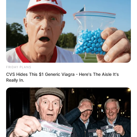
และคำนึงถึงคำว่า บาป บุญ คุณ โทษ อยู่เสมอ แต่ก็ยังทำ
ทั้งนี้เราเคยรู้ความหมายที่ลึกซึ้งของคำเหล่านี้หรือไม่ วันนี้
Horoscope.Mthai.com
จึงนำข้อมูลดีๆ และราย
ละเอียดต่างๆ เหล่านี้มาบอกกันครับ เพื่อที่จะได้เป็น
ประโยชน์กับคุณผู้อ่านทุกคนนะครับ
บาปบุญ คุณโทษ บาป (Bad, Crime,Def)
หมายถึง สิ่งที่ทำให้จิตใจเสีย คือ มีคุณภาพต่ำลง ไม่ว่าจะ
FRIDAY PLANS
เสีย ในแง่ไหนก็เรียกว่า บาป ทั้งสิ้น สิ่งที่ทำแล้วเป็น บาป
CVS Hides This $1 Generic Viagra - Here's The Aisle It's
Really In.
คือ อกุศลกรรมบถ 10 ได้แก่
1.ฆ่าสัตว์
2.ลักทรัพย์
3.ประพฤติผิดในกาม
4.พูดเท็จ
5.พูดส่อเสียด
6.พูดคำหยาบ