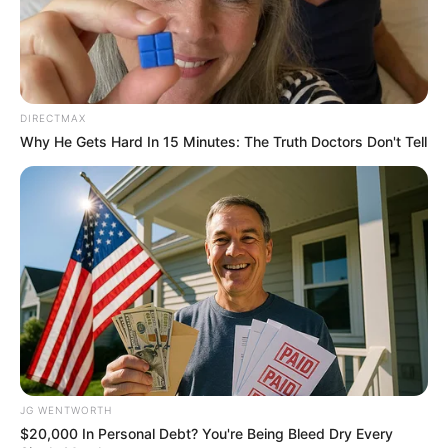
ฯลฯ
4.อปจารยะ คือมีความเคารพอ่อนน้อมต่อผู้มีคุณธรรม
5.เวยยาวัจจะ คือการขวนขวายช่วยเหลือในกิจที่ชอบ
6.ปัตติทานะ คือการอุทิศส่วนบุญต่อผู้อื่น
7.ปัตตานุโมทนา คือการอนุโมทนาบุญที่ผู้อื่นทำ
DIRECTMAX
8.ธัมมัสสวนะ คือการฟังธรรม
Why He Gets Hard In 15 Minutes: The Truth Doctors Don't Tell
9.ธัมมเทสนา คือการแสดงธรรม
10.ทิฏฐุชุกัมภ์ คือการปรับปรุงความคิดเห็นของตนให้ถูก
ต้อง
อีกนัยหนึ่ง บุญ หมายถึงสิ่งที่คนควร ก็ทำ ซึ่งจะนำความ
สุขมาหาตนและคนอื่น
บาปบุญ คุณโทษ คุณและโทษ ก็มีความหมายเดียวกับ
ประโยชน์และโทษ
ประโยชน์ (คุณ)
เป็นสิ่งดีมีคุณค่า
JG WENTWORTH
โทษ (อันตราย)
เป็นสิ่งไม่ดีที่อาจส่งผลร้ายต่อตัวเราและ
$20,000 In Personal Debt? You're Being Bleed Dry Every