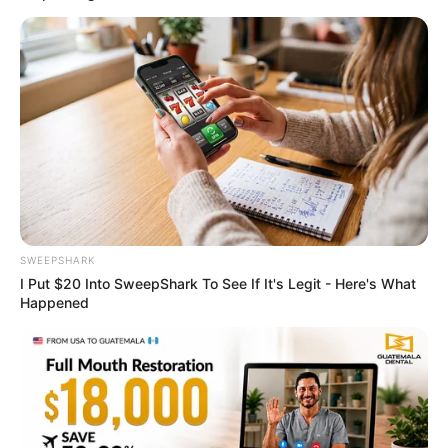
These Photos Make Us Nostalgic For The 70's
BRAINBERRIES
The Most Unexpected Wedding Dance Moments
BRAINBERRIES
SWEEPSHARK
I Put $20 Into SweepShark To See If It's Legit - Here's What
Happened
And They Did Show This In Bohemian Rapsody!