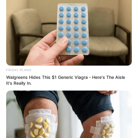
Why this ordinary drink is the secret to feeling your
best every day
CTA FAVORITE
FRIDAY PLANS
Walgreens Hides This $1 Generic Viagra - Here's The Aisle
It's Really In.