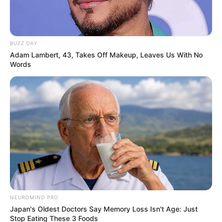
BUZZ DAY
Adam Lambert, 43, Takes Off Makeup, Leaves Us With No
Words
Tarantino’s Latest Effort Will Probably Be His Best To
Date
BRAINBERRIES
NEUROMIND PRO
Japan's Oldest Doctors Say Memory Loss Isn't Age: Just
Stop Eating These 3 Foods