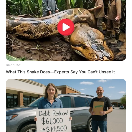
BUZZDAY
What This Snake Does—Experts Say You Can't Unsee It
You'll Be Amazed By The Blue Lagoon Stars Today
BRAINBERRIES
Top 9 Most Controversial 'Late Show' Moments
BRAINBERRIES