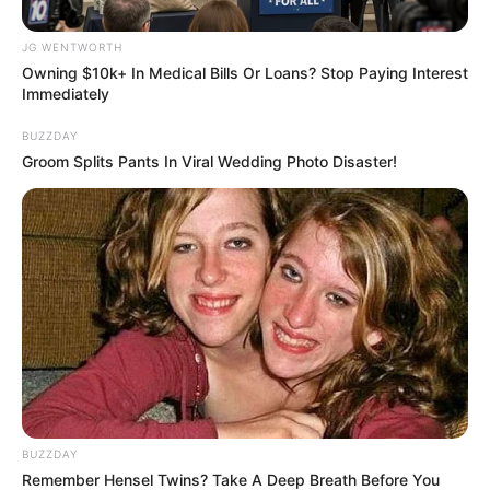
แล้ว
JG WENTWORTH
Owning $10k+ In Medical Bills Or Loans? Stop Paying Interest
how to get love
Immediately
เพราะความรักอิสระของเขานี่แหละ ทำให้เขาไม่ยอมลง
BUZZDAY
จอดที่ไหนเป็นหลักแหล่งเลย ดูเหมือนโปรยเสน่ห์เอาไว้ซะ
Groom Splits Pants In Viral Wedding Photo Disaster!
ทั่ว แต่ความจริงแล้วเขาเป็นคนรักใครยากแต่รักจริง
สาวๆ ที่จะเข้าตาเขาจึงต้องใจกว้าง ไม่ตามใจเขาแจ ค่อยๆ
เข้าไปเป็นส่วนหนึ่งของเขา แบบเพื่อนที่รู้ใจ อย่าทำให้เขา
จับได้เด็ดขาดว่ากำลังรุกอยู่
หนุ่มวันศุกร์
และแล้วก็ถึงคิวของหนุ่มเจ้าสำอางค์ มีรสนิยม เพราะ
หนุ่มวันศุกร์น่ะ เป็นหนุ่มที่ทันสมัยและโฉบเฉี่ยวบาดใจ
BUZZDAY
หาเขาได้ตามร้านเสื้อผ้าชั้นนำ ร้านทำผมหรือตามจุดนัด
Remember Hensel Twins? Take A Deep Breath Before You