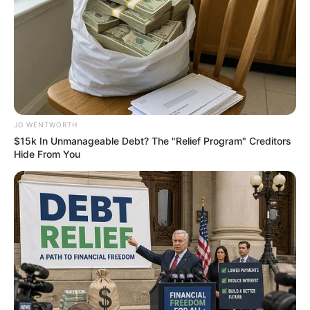
เดียวด้วยนะ
how to get love
เขาชอบสาวฉลาด ไม่สวยไม่ว่า แต่ต้องเป็นคนที่พร้อมจะ
เคียงข้างและเป็นกำลังใจให้เข้าได้ตลอดเวลา หนุ่มวันพุธ
มักเริ่มต้นความรัก ด้วยการเป็นเพื่อน แต่เขาจะแพ้ความ
ดีและความจริงใจ สาวไหนอดทนรอได้ รับรองเขาเทใจให้
JG WENTWORTH
แถมมั่นคงสุดๆ
$15k In Unmanageable Debt? The "Relief Program" Creditors
Hide From You
.
หนุ่มพฤหัสบดี
สาวที่มองหาหนุ่มโรแมนติก ไม่ควรมองข้ามหนุ่มวันนี้เด็ด
ขาด แถมหนุ่มวันพฤหัสยังเป็นหนุ่มที่มีเสน่ห์ในเรื่อง
อารมณ์ขันอีกด้วย เขาจะยิ้มหรือหัวเราะแบบเปิดเผยสุด
ฤทธิ์ นอกจากนั้นยังเป็นหนุ่มที่รักการเดินทาง เป็นชีวิต
จิตใจเพราะเขาน่ะ หลงเสน่ห์อิสระเสรีแห่งโลกกว้างเข้าซะ