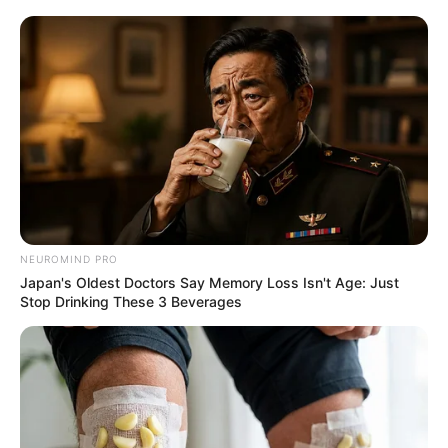
A Museum To Rihanna's Glory Could Soon Be
Opened
NEUROMIND PRO
BRAINBERRIES
Japan's Oldest Doctors Say Memory Loss Isn't Age: Just
Stop Drinking These 3 Beverages
Are You The Same Alone And With Others? Find Out
BRAINBERRIES