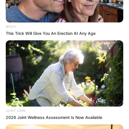
MEDVI
This Trick Will Give You An Erection At Any Age
How Did They Get Gina Carano To Take It All Back?
BRAINBERRIES
JOINT CARE
2026 Joint Wellness Assessment Is Now Available