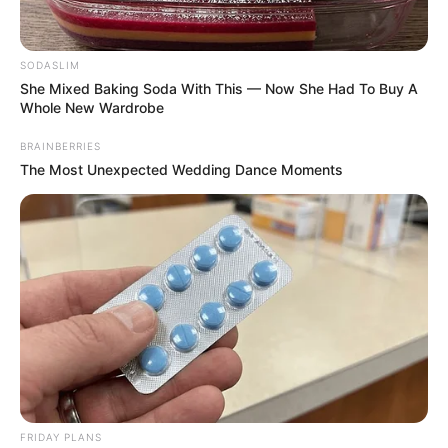
SODASLIM
Home
/
ดูดวง
/ วิธีมัดใจหนุ่มแต่ละวัน
She Mixed Baking Soda With This — Now She Had To Buy A
Whole New Wardrobe
ดูดวง
|
9 ส.ค. 2012
แบ่งปัน
BRAINBERRIES
The Most Unexpected Wedding Dance Moments
หนุ่มวันอาทิตย์
ต้องยกให้เป็นหนุ่มมั่นแห่งปีเลยล่ะ เพราะเขามีความเป็น
ผู้นำ และความทะเยอทะยานสูง จึงไม่แปลกที่เขาจะกลาย
เป็นดาวเด่นในกลุ่ม หนุ่มวันนี้น่ารักตรงที่ชอบเทคแคร์
และปกป้องดูแลผู้หญิงของเขา ที่สำคัญเอาอกเอาใจเก่ง
FRIDAY PLANS