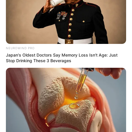
หนังสืออีกด้วย
how to get love
หนุ่มวันจันทร์ขอบายสาวเจ้าชู้เป็นอันดับแรก ส่วนหนึ่ง
เพราะเขาขี้หึงไม่แพ้ใคร ดังนั้นสาวที่เขาจะชอบ ต้องเป็น
สาวที่มีความรู้สึกมั่นคง มองโลกในแง่ดี ไม่ก้าวร้าว และที่
NEUROMIND PRO
สำคัญที่สุด ต้องเข้ากับที่บ้านของเขาได้ โดยเฉพาะกับคุณ
Japan's Oldest Doctors Say Memory Loss Isn't Age: Just
แม่ของเขานั่นล่ะ
Stop Drinking These 3 Beverages
หนุ่มวันอังคาร
เป็นหนุ่มสังคมตัวฉกาจเชียวนะจ๊ะ เขาชอบเฮฮา และเป็น
ขาดื่มเลยล่ะ หาเขาได้ตามผับหรือปาร์ตี้สุดเหวี่ยงสักงาน
แถมยังรักการผจญภัยและความตื่นเต้นเป็นที่หนึ่ง
นอกจากนั้นหนุ่มวันนี้ยังชอบออกกำลังกายให้ดูมาดแมน