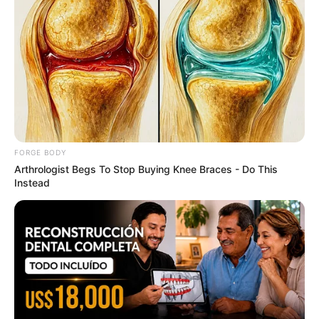
FORGE BODY
DNA Analysis Revealed The Sick Truth About Ancient
Arthrologist Begs To Stop Buying Knee Braces - Do This
Vikings
Instead
BRAINBERRIES