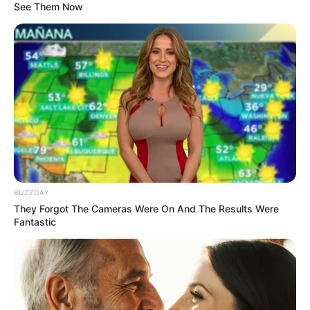
See Them Now
พบสุดฮอต นอกจากนั้นเขายังรักงานศิลปะและดนตรีอีก
ด้วย ไม่แน่ใจว่าเขาอาจเป็นหนุ่งหนุ่มที่สาวๆ กำลังกรี๊ดกัน
สุดฤทธิ์ก็เป็นได้นะจ๊ะ
how to get love
ต้องทำใจหน่อยนะถ้าหลงหนุ่มวันนี้เข้า เพราะเขาเสน่ห์
แรงจนคู่แข่งเยอะไปหมด เพราะฉะนั้นการเปิดใจให้เขารู้ไว้
ก่อนเป็นวิธีที่เวิร์คที่สุด แต่ต้องมีชั้นเชิงและมั่นใจเป็น
พิเศษนะ ประมาณว่าฉันง้อเธอนะ แต่ฉันก็ยังเปิดโอกาส
ให้หนุ่มอื่นอยู่ด้วยล่ะ ทำตัวให้เจ๋งเข้าไว้ แล้วเขาจะหันมา
BUZZDAY
ล่าเราในไม่ช้านี้
They Forgot The Cameras Were On And The Results Were
Fantastic
หนุ่มวันเสาร์
ชอบเก็บตัว ขี้อาย ไม่กล้าคุยกับสาวๆ เขาชอบอยู่ในที่ๆ