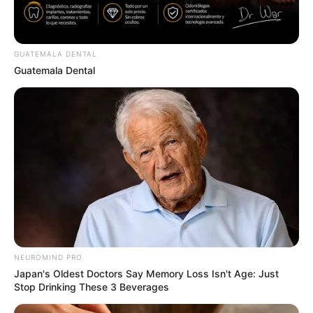
GUATEMALA DENTAL
Guatemala Dental
The Bodyguard's Hidden Bloopers Revealed
BRAINBERRIES
NEUROMIND PRO
Japan's Oldest Doctors Say Memory Loss Isn't Age: Just
Stop Drinking These 3 Beverages
Top 10 Pop Divas (She's Not Number 1)
BRAINBERRIES