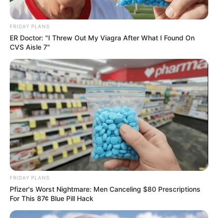
ดูดวง
วันที่ 1 ส.ค. 2569 วันคล้ายวันสำเร็จ
FRIDAY PLANS
มรรคผลพระโพธิสัตว์กวนอิม
ER Doctor: "I Threw Out My Viagra After What I Found On
CVS Aisle 7"
สีมงคล
แจกตาราง สีมงคลตามราศี 2569 ประจำ
เดือนสิงหาคม โดย อ.รักษ์ เลขเด็ด
FRIDAY PLANS
Pfizer's Worst Nightmare: Men Canceling $80 Prescriptions
สีมงคล
For This 87¢ Blue Pill Hack
ดูเพิ่มเติม