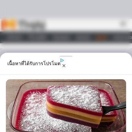
Skip to content
menu
หน้าแรก
ทำนายฝัน
ตรวจหวย
ผลบอล
ดูดวง
วอลเปเปอ
ไลฟ์สไตล์
ดูดวง
เนื้อหาที่ได้รับการโปรโมต
วิธีมัดใจหนุ่มแต่ละวัน
หนุ่มวันอาทิตย์ ต้องยกให้เป็นหนุ่มมั่นแห่งปีเลยล่ะ เพราะเขามีความเป็น
ผู้นำ และความทะเยอทะยานสูง จึงไม่แปลกที่เขาจะกลายเป็นดาวเด่นใน
กลุ่ม หนุ่มวันนี้น่ารักตรงที่ชอบเทคแคร์ และปกป้องดูแลผู้หญิงของเขา
ที่สำคัญเอาอกเอาใจเก่งเป็นที่หนึ่งเลย how to get love เขารักอิสระ
สุดๆ ไม่ยอมผูกมัดตัวเองไว้กับใครง่ายๆ…