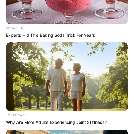
SODASLIM
Experts Hid This Baking Soda Trick For Years
Macaulay Culkin's Own Version Of The New ‘Home
Alone’
BRAINBERRIES
JOINT CARE
Why Are More Adults Experiencing Joint Stiffness?