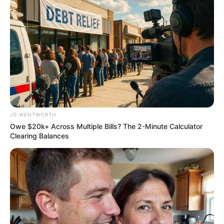
Why this ordinary drink is the secret to feeling your
best every day
CTA FAVORITE
JG WENTWORTH
Owe $20k+ Across Multiple Bills? The 2-Minute Calculator
Clearing Balances
Why this ordinary drink is the secret to feeling your
best every day
CTA FAVORITE