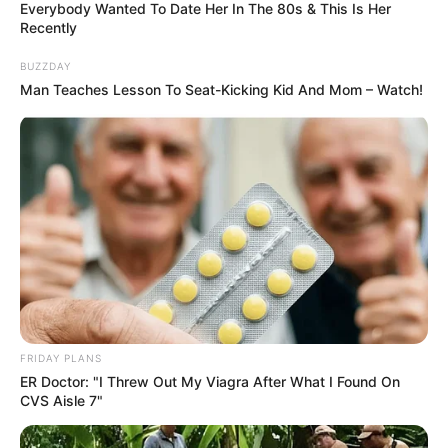
Everybody Wanted To Date Her In The 80s & This Is Her
Recently
They're Unbearable! 9 Movie Characters You
BUZZDAY
Probably Remember
Man Teaches Lesson To Seat-Kicking Kid And Mom – Watch!
BRAINBERRIES
FRIDAY PLANS
ER Doctor: "I Threw Out My Viagra After What I Found On
TV Couples Who Would Never Be Together: 9 Is Just
CVS Aisle 7"
Too Weird
BRAINBERRIES