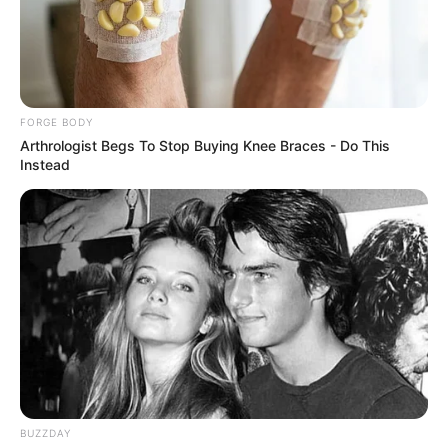
FORGE BODY
Arthrologist Begs To Stop Buying Knee Braces - Do This
Instead
How They Made Little Simba Look So Lifelike in 'The
Lion King'
BRAINBERRIES
BUZZDAY