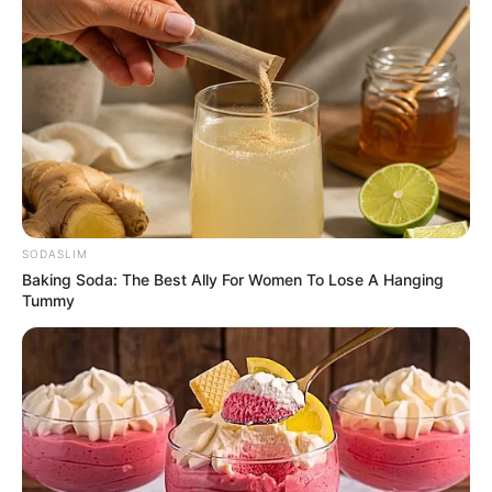
SODASLIM
Baking Soda: The Best Ally For Women To Lose A Hanging
Tummy
They Laughed At Her Curves—Now She's A Modeling
Sensation
BRAINBERRIES