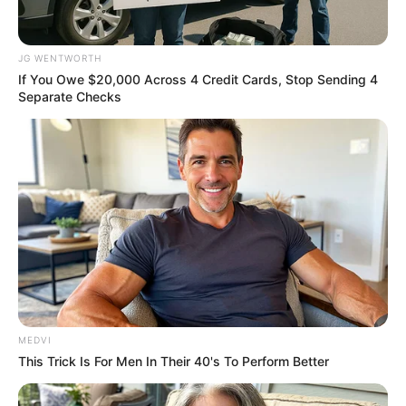
JG WENTWORTH
If You Owe $20,000 Across 4 Credit Cards, Stop Sending 4
Separate Checks
From Baddies To Sweethearts: These 9 Actresses
Can Do It All
BRAINBERRIES
The Insane True Stories Behind Cameron's Biggest
Films
BRAINBERRIES
MEDVI
This Trick Is For Men In Their 40's To Perform Better