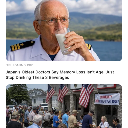
สีมงคล
แจกตาราง สีมงคลตามราศี 2569 ประจำ
เดือนกรกฎาคม โดย อ.รักษ์ เลขเด็ด
NEUROMIND PRO
Japan's Oldest Doctors Say Memory Loss Isn't Age: Just
เว็บไซต์นี้ใช้คุกกี้
Stop Drinking These 3 Beverages
เพื่อการนำเสนอเนื้อหาที่ดี รวมถึงการจัดการข้อมูลส่วนบุคคล เพื่อให้คุณได้รับ
ประสบการณ์ที่ดีบนบริการของเว็บไซต์เรา หากคุณใช้บริการเว็บไซต์นี้ต่อไปโดย
สีมงคล
ไม่มีการปรับตั้งค่าใดๆนั้น แสดงว่าคุณยอมรับนโยบายคุกกี้และนโยบายส่วน
บุคคลของเรา
แจกตาราง สีมงคลตามราศี 2569 ประจำ
เดือนมิถุนายน โดย อ.รักษ์ เลขเด็ด
ยอมรับ
เรียนรู้เพิ่มเติม