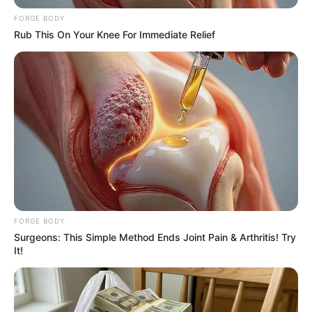
อยู่เสมอ เรียกว่าเสน่ห์เหลือเฟือเชียวล่ะ
FORGE BODY
Rub This On Your Knee For Immediate Relief
how to get love
เขาเป็นคนเข้มแข็งและชอบคุ้มครองสาวที่เขารัก ในขณะ
เดียวกันเขาก็ชอบให้คนที่เขารัก เอาอกเอาใจเขา เพราะ
ฉะนั้นจงสวมบทสาวน้อยผู้บอบบางให้เขาได้ปกป้องดูแล
และหัดทำตัวเป็นสาวใจกว้าง ไม่จุกจิกจู้จี้จุกจิก แต่คอย
เอาอกเอาใจเขาตลอดเวลา รับรองได้เลยว่า งานนี้ไปไหน
ไม่รอด
.
หนุ่มวันพุธ
FORGE BODY
Surgeons: This Simple Method Ends Joint Pain & Arthritis! Try
อารมณ์ดี รักต้นไม้และสนใจเทคโนโลยีไปพร้อมๆ กัน เขา
It!
รักการเจรจา สื่อสาร การแลกเปลี่ยนความคิดเห็น แถม
ยังเป็นหนุ่มที่มีความมั่นคงทางความคิด เพราะเขาจริงจัง
กับเรื่องโดยเฉพาะเรื่องความรัก เขาต้องการและเป็นรัก