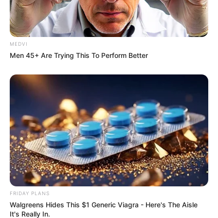
Gina Carano Finally Admits What Some Suspected
All Along
BRAINBERRIES
MEDVI
Men 45+ Are Trying This To Perform Better
The Rarest And Most Valuable Card In The Whole
World
BRAINBERRIES
FRIDAY PLANS
Walgreens Hides This $1 Generic Viagra - Here's The Aisle
It's Really In.