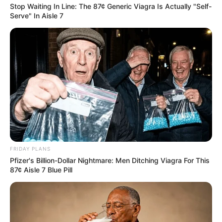
เป็นที่หนึ่งเลย
Stop Waiting In Line: The 87¢ Generic Viagra Is Actually "Self-
Serve" In Aisle 7
how to get love
เขารักอิสระสุดๆ ไม่ยอมผูกมัดตัวเองไว้กับใครง่ายๆ หรอก
นะ แต่ถ้าเขาเกิดรักใครแล้วล่ะก็ รับประกันได้เลยว่า รัก
เดียวใจเดียวแน่นอน เพราะฉะนั้นสาวขี้หึงและจอมงอแง
จึงไม่อยู่ในสายตาของเขา ถ้าอยากกุมหัวใจเขาให้ได้ ต้อง
ทำตัวให้เป็นสาวมั่นไม่ธรรมดาซะก่อน คือดาวเด่นที่ดูแล
ตัวเอง รับรองสยบเขาได้แน่นอน
FRIDAY PLANS
หนุ่มวันจันทร์
Pfizer's Billion-Dollar Nightmare: Men Ditching Viagra For This
โอ๊ะ โอ เราเจอหนุ่มช่างฝันตัวจริงซะแล้ว ก็หนุ่มวันจัน
87¢ Aisle 7 Blue Pill
ทร์น่ะ เขาทั้งอ่อนหวานน่ารัก แล้วก็เป็นคนติดบ้านยิ่งกว่า
ใคร แถมเรียบร้อย สุภาพ และรักสันโดษอีกต่างหาก เขา
ชอบแต่งบ้านและรักต้นไม้เป็นพิเศษ แล้วยังเป็นหนอน