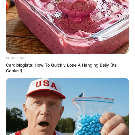
แนะนำ
ดูดวง
ดูเพิ่มเติม
SODASLIM
ดูดวง
Cardiologists: How To Quickly Lose A Hanging Belly (Its
Genius!)
เบอร์โทร คน Keep look เป๊ะทุกมุมดูดี
ทุกองศา คุณล่ะมีเลขคู่นี้ไหม