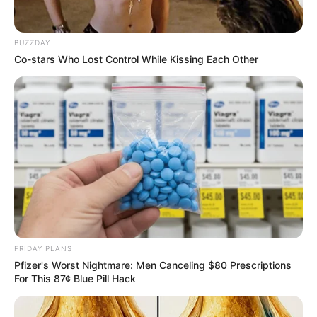
BRAINBERRIES
Some Moments Got Out Of Control Quickly
BRAINBERRIES
BUZZDAY
Co-stars Who Lost Control While Kissing Each Other
Why everything you thought you knew about water
FRIDAY PLANS
might be wrong
Pfizer's Worst Nightmare: Men Canceling $80 Prescriptions
CTA LOVE
For This 87¢ Blue Pill Hack