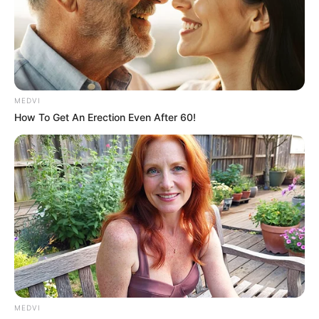
เรียบหรู ดูดี ที่ไหนมีคนวุ่นวาย เขาขอเซย์กู๊ดบาย แล้วนอน
เล่นเกมอยู่ที่บ้านดีกว่า นอกจากนั้นเขายังเป็นคนที่ชอบ
ศึกษาหาความรู้ หนุ่มเงียบขรึมที่กำลังอ่านหนังสืออยู่ใน
ห้องสมุด ก็มีแววว่าจะใช่เขาด้วยเหมือนกันนะ
MEDVI
how to get love
How To Get An Erection Even After 60!
ก็ขี้อายซะขนาดนี้ ถ้าจะรอให้เขาเป็นฝ่ายบุก เห็นทีจะรอ
เก้อ เพราะฉะนั้นสาวๆ ต้องใจกล้า เป็นขาลุยเข้าไปเองเลย
แต่อย่ากระโตกกระตากนะจ๊ะ แค่ทำทีขอคำปรึกษาหรือ
เป็นเพื่อนกันไปก่อนเพราะถ้าเขาตกใจ อาจมีสิทธิ์วิ่งหนีไป
ได้ ก็หนุ่มวันนี้น่ะ เขาเทใจให้สาวน้อยแสนอ่อนหวาน
เท่านั้นนี่นา
MEDVI