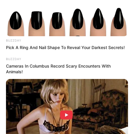
เนื้อหาที่ได้รับการโปรโมต
She Took Her Love For Horses To A Whole New Level
BUZZDAY
BRAINBERRIES
Pick A Ring And Nail Shape To Reveal Your Darkest Secrets!
BUZZDAY
Cameras In Columbus Record Scary Encounters With
Animals!
The Best Tarantino Movie Yet