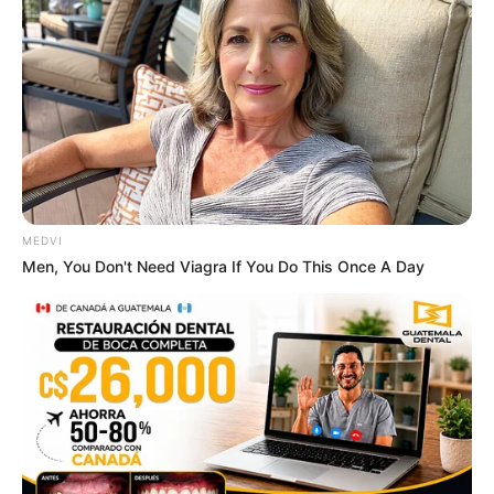
Guess Their Job — Most People Get It Wrong
BRAINBERRIES
MEDVI
Men, You Don't Need Viagra If You Do This Once A Day