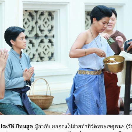
ุประวัติ ปัทมสูต
ผู้กำกับ ยกกองไปถ่ายทำที่วัดพระเชตุพนฯ (วั