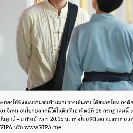
ี่จะท่องให้ฟังจะหวานจนทำเฌอปรางเขินอายได้ขนาดไหน คงต้
รียมจิกหมอนไปกับฉากนี้ได้ในคืนวันอาทิตย์ที่ 16 กรกฏาคมนี
วันศุกร์ – อาทิตย์ เวลา 20.15 น. ทางไทยพีบีเอส ช่องหมายเลข
น VIPA หรือ www.VIPA.me