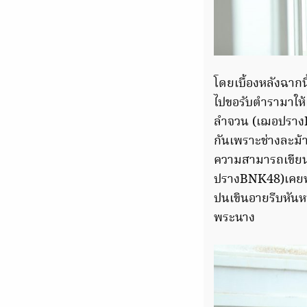
โดยเบื้องหลังฉากน
ไปขอรับตำรามาให้เฉ
ลำจวน (เฌอปรางB
กันเพราะช่างละม้า
ความสามารถเขียน
ปรางBNK48)เคยท่อ
ปนเขินอายรีบหันหน
พระนาง