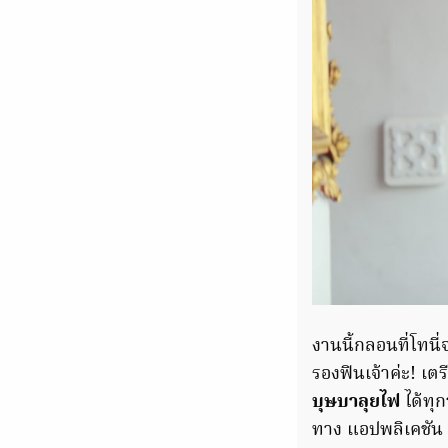
งานนี้กลอนที่โทน
รองฟินเจ้าค่ะ! เต
บุษบาลุยไฟ
ได้ทุก
ทาง แอปพลิเคชั