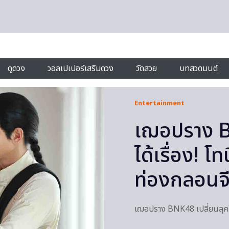
ดูดวง
วอลเปเปอร์เสริมดวง
วัดสวย
บทสวดมนต์
Entertainment
เฌอปราง BN
ได้เรื่อง! 
ท่องกลอนจ
เฌอปราง BNK48 เปลี่ยนลุคใหม