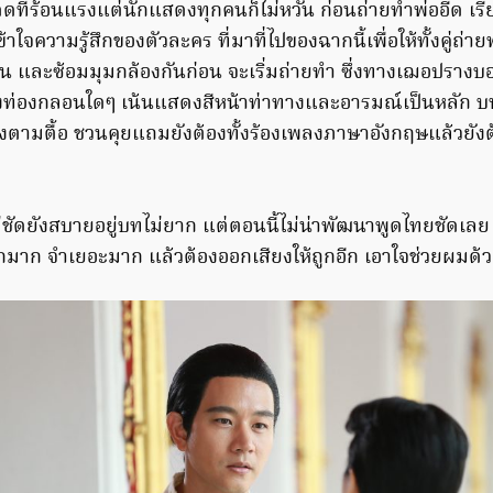
่ร้อนแรงแต่นักแสดงทุกคนก็ไม่หวั่น ก่อนถ่ายทำพ่ออี๊ด เร
ใจความรู้สึกของตัวละคร ที่มาที่ไปของฉากนี้เพื่อให้ทั้งคู่ถ่
บรื่น และซ้อมมุมกล้องกันก่อน จะเริ่มถ่ายทำ ซึ่งทางเฌอปรา
องท่องกลอนใดๆ เน้นแสดงสีหน้าท่าทางและอารมณ์เป็นหลัก บทหน
งตามตื้อ ชวนคุยแถมยังต้องทั้งร้องเพลงภาษาอังกฤษแล้วยัง
ม่ชัดยังสบายอยู่บทไม่ยาก แต่ตอนนี้ไม่น่าพัฒนาพูดไทยชัดเลย 
มาก จำเยอะมาก แล้วต้องออกเสียงให้ถูกอีก เอาใจช่วยผมด้