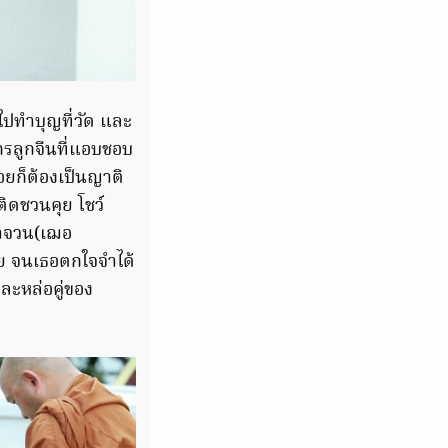
ไปทำบุญที่วัด และ
รกรลูกจีนที่แอบชอบ
ยก็ต้องเป็นญาติ
ิดชวนคุย โชว์
ลำจวน(เฌอ
วย จนเธอตกใจจำได้
ละหล่อคู่ของ