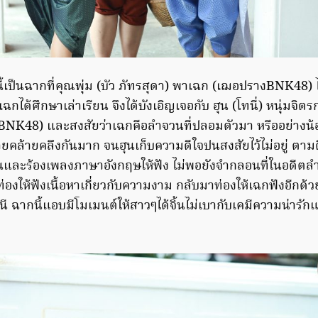
ี้เป็นฉากที่คุณพุ่ม (บัว ภัทรสุดา) พาเฉก (เฌอปรางBNK48) 
กได้ศึกษาเล่าเรียน จึงได้บังเอิญเจอกับ ฮุน (โทนี่) หนุ่มจิต
NK48) และสงสัยว่าเฉกคือลำจวนที่ปลอมตัวมา หรืออย่างน้อ
ยคล้ายคลึงกันมาก จนฮุนเก็บความดีใจปนสงสัยไว้ไม่อยู่ ตามต
และร้องเพลงภาษาอังกฤษให้ฟัง ไม่พอยังจำกลอนที่ในอดีต
งให้ฟังเนื้อหาเกี่ยวกับความงาม กลับมาท่องให้เฉกฟังอีกด้
ี ฉากนี้แอบมีโมเมนต์ให้สาวๆได้จิ้นไม่เบากับเคมีความน่ารักแ