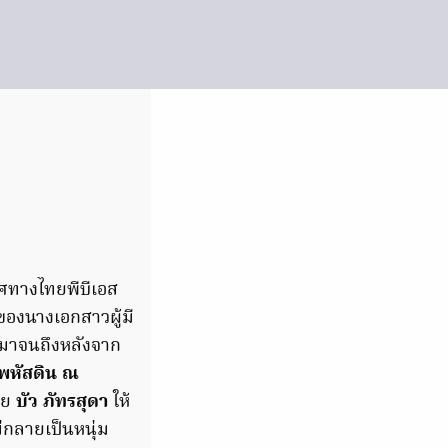
ทางไทยพีบีเอส
ของนางเอกสาวผู้มี
นมาจนถึงหลังจาก
ทพหัสดิน ณ
ดย
บัว ภัทรสุดา
ให้
ม่กลายเป็นหนุ่ม