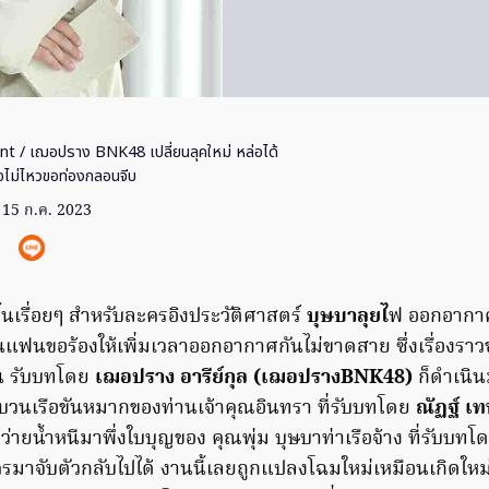
nt
/ เฌอปราง BNK48 เปลี่ยนลุคใหม่ หล่อได้
ดใจไม่ไหวขอท่องกลอนจีบ
15 ก.ค. 2023
ึ้นเรื่อยๆ สำหรับละครอิงประวัติศาสตร์
บุษบาลุยไ
ฟ ออกอากาศ
แฟนขอร้องให้เพิ่มเวลาออกอากาศกันไม่ขาดสาย ซึ่งเรื่องราว
วน รับบทโดย
เฌอปราง อารีย์กุล (เฌอปรางBNK48)
ก็ดำเนิ
วนเรือขันหมากของท่านเจ้าคุณอินทรา ที่รับบทโดย
ณัฏฐ์ เ
ก็ว่ายน้ำหนีมาพึ่งใบบุญของ คุณพุ่ม บุษบาท่าเรือจ้าง ที่รับบทโ
ห้ใครมาจับตัวกลับไปได้ งานนี้เลยถูกแปลงโฉมใหม่เหมือนเกิดให