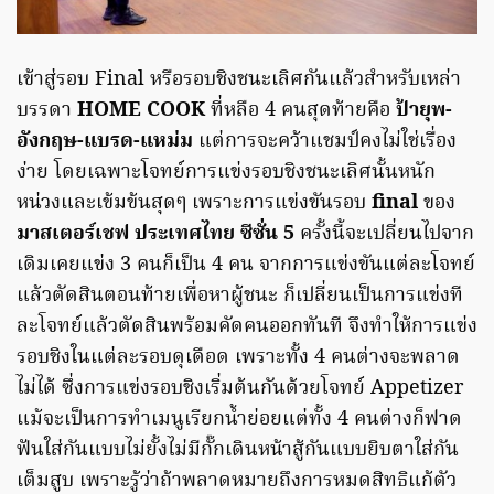
เข้าสู่รอบ Final หรือรอบชิงชนะเลิศกันแล้วสำหรับเหล่า
บรรดา
HOME COOK
ที่หลือ 4 คนสุดท้ายคือ
ป้ายุพ-
อังกฤษ-แบรด-แหม่ม
แต่การจะคว้าแชมป์คงไม่ใช่เรื่อง
ง่าย โดยเฉพาะโจทย์การแข่งรอบชิงชนะเลิศนั้นหนัก
หน่วงและเข้มข้นสุดๆ เพราะการแข่งขันรอบ
final
ของ
มาสเตอร์เชฟ ประเทศไทย ซีซั่น 5
ครั้งนี้จะเปลี่ยนไปจาก
เดิมเคยแข่ง 3 คนก็เป็น 4 คน จากการแข่งขันแต่ละโจทย์
แล้วตัดสินตอนท้ายเพื่อหาผู้ชนะ ก็เปลี่ยนเป็นการแข่งที
ละโจทย์แล้วตัดสินพร้อมคัดคนออกทันที จึงทำให้การแข่ง
รอบชิงในแต่ละรอบดุเดือด เพราะทั้ง 4 คนต่างจะพลาด
ไม่ได้ ซึ่งการแข่งรอบชิงเริ่มต้นกันด้วยโจทย์ Appetizer
แม้จะเป็นการทำเมนูเรียกน้ำย่อยแต่ทั้ง 4 คนต่างก็ฟาด
ฟันใส่กันแบบไม่ยั้งไม่มีกั๊กเดินหน้าสู้กันแบบยิบตาใส่กัน
เต็มสูบ เพราะรู้ว่าถ้าพลาดหมายถึงการหมดสิทธิแก้ตัว