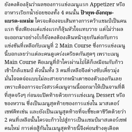
ยังคงต้องลุ้นว่าผลของการแข่งเมนูแรก Appetizer หรือ
อาหารเรียกน้ำย่อยของทั้ง 4 คนนั้น
ป้ายุพ-อังกฤษ-
แบรด-แหม่ม
ใครจะต้องจบเส้นทางการคว้าแชมป์เป็นคน
แรก ซึ่งเพียงแค่แข่งแรกก็ลุ้นหัวใจแทบวาย แต่ไม่ว่าผล
จะออกมาอย่างไรก็ยังคงต้องเดินหน้าลุยกันต่อกับการ
แข่งขันที่เหลือกับเมนูที่ 2 Main Course ซึ่งการแข่งเมนู
นี้บอกเลยว่าแต่ละคนดูเคร่งเครียดกันสุดๆ เพราะเมนู
Main Course คือเมนูที่ถ้าใครผ่านไปได้ก็เหมือนกับก้าว
เข้าใกล้แชมป์ ดังนั้นทั้ง 3 คนที่เหลือจึงต่างขับเคี่ยวมุ่ง
มั่นใจจดจ่อแบบไม่ละสายจากหน้าเตาของตัวเองกันเลย
เพราะต้องการจะรังสรรค์เมนูจานนี้ออกมาให้เป็นจานที่ดี
ที่สุดจริงๆ ก่อนจะปิดท้ายด้วยการแข่งเมนู Dessert หรือ
ของหวาน ซึ่งเป็นเมนูสุดท้ายของการแข่งใน มาสเตอร์
เชฟคิทเช่น และยังเป็นเมนูสุดท้ายที่จะชี้ชะตาชีวิตด้วยว่า
2 คนที่เหลือนั้นใครจะก้าวไปสู่การเป็นแชมป์มาสเตอร์เชฟ
คนใหม่ การต่อสู้กันในเมนูสุดท้ายนี้จึงค่อนข้างดุเดือด