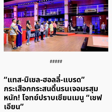
#####
“แทส-มิเชล-ฮอลลี่-แบรด”
กระเสือกกระสนดิ้นรนเจอมรสุม
หนัก! โจทย์ปราบเซียนเมนู “เชฟ
เอียน”