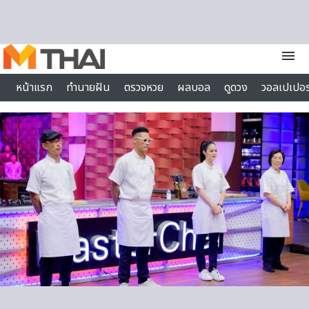
Skip to content
menu
หน้าแรก
ทำนายฝัน
ตรวจหวย
ผลบอล
ดูดวง
วอลเปเปอร
ไลฟ์สไตล์