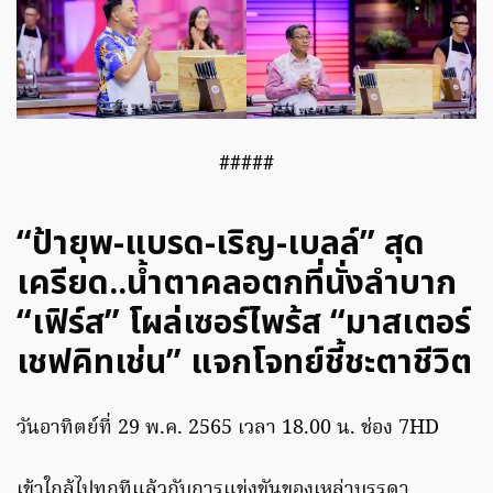
#####
“ป้ายุพ-แบรด-เริญ-เบลล์” สุด
เครียด..น้ำตาคลอตกที่นั่งลำบาก
“เฟิร์ส” โผล่เซอร์ไพร้ส “มาสเตอร์
เชฟคิทเช่น” แจกโจทย์ชี้ชะตาชีวิต
วันอาทิตย์ที่ 29 พ.ค. 2565 เวลา 18.00 น. ช่อง 7HD
เข้าใกล้ไปทุกทีแล้วกับการแข่งขันของเหล่าบรรดา