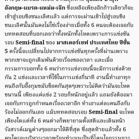
อังกฤษ-แบรด-แหม่ม-เจ๊ก
ซึ่งเหลือเพียงอีกก้าวเดียวก็จะ
เข้าสู่รอบชิงชนะเลิศแล้ว แต่การจะผ่านเข้าไปสู่รอบชิง
ชนะเลิศนั้นมันคงไม่ใช่เรื่องง่ายเมื่อทั้ง 6 คนจะต้องเจอกับ
บททดสอบที่บอกเลยว่าทั้งหนักทั้งโหดเพราะการแข่งขัน
รอบ
Semi-final
ของ
มาสเตอร์เชฟ ประเทศไทย ซีซั่น
5
ครั้งนี้จะเปลี่ยนไปจากการแข่งขันทุกครั้งที่ผ่านเพราะ
พวกเขาจะถูกเดิมพันด้วยเรื่องของเวลา และเมื่อ
กรรมการบอกทั้ง 6 คนว่าการแข่งรอบนี้จะมีการแข่งด้วย
กัน 2 แข่งและเวลาที่ใช้ในการแข่งกี่นาที งานนี้ทำเอาทุก
คนถึงกับอึ้งกุมขมับช็อคกันสุดๆเพราะไม่คิดว่ามันจะโหด
ขนานนี้ เพียงแค่แข่ง 2 รอบก็หนักอยู่แล้ว แถมยังต้องมา
เจอกับการถูกกำหนดเรื่องเวลาอีก ทำเอาแต่ละคนถึงกับ
ร้องไม่ออกกันเลย แม้บททดสอบรอบ
Semi-final
จะโหด
เพียงใดแต่ทั้ง 6 คนต่างก็พยายามตั้งสติและเดินหน้า
รังสรรค์เมนูต่างๆออกมาให้ดีที่สุด ซึ่งสุดท้ายแล้วทั้ง 6
คนใครจะบริหารเวลาพร้อมทำเมนูเป็นที่โดนใจกรรมการ