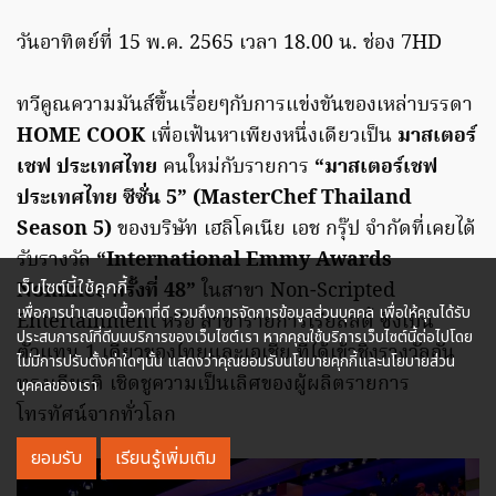
วันอาทิตย์ที่ 15 พ.ค. 2565 เวลา 18.00 น. ช่อง 7HD
ทวีคูณความมันส์ขึ้นเรื่อยๆกับการแข่งขันของเหล่าบรรดา
HOME COOK
เพื่อเฟ้นหาเพียงหนึ่งเดียวเป็น
มาสเตอร์
เชฟ ประเทศไทย
คนใหม่กับรายการ
“มาสเตอร์เชฟ
ประเทศไทย ซีซั่น 5” (MasterChef Thailand
Season 5)
ของบริษัท เฮลิโคเนีย เอช กรุ๊ป จำกัดที่เคยได้
รับรางวัล
“International Emmy Awards
เว็บไซต์นี้ใช้คุกกี้
Nominee ครั้งที่ 48”
ในสาขา Non-Scripted
เพื่อการนำเสนอเนื้อหาที่ดี รวมถึงการจัดการข้อมูลส่วนบุคคล เพื่อให้คุณได้รับ
Entertainment หรือ สาขารายการเรียลลิตี้ ซึ่งเป็น
ประสบการณ์ที่ดีบนบริการของเว็บไซต์เรา หากคุณใช้บริการเว็บไซต์นี้ต่อไปโดย
ตัวแทน 1 เดียวของไทยและเอเชีย ที่ได้เข้าชิงรางวัลอัน
ไม่มีการปรับตั้งค่าใดๆนั้น แสดงว่าคุณยอมรับนโยบายคุกกี้และนโยบายส่วน
ทรงเกียรติ เชิดชูความเป็นเลิศของผู้ผลิตรายการ
บุคคลของเรา
โทรทัศน์จากทั่วโลก
ยอมรับ
เรียนรู้เพิ่มเติม