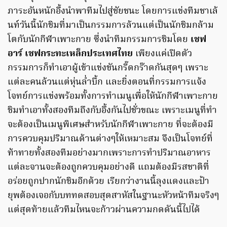
ภาระอันหนักอึ้งนำพาทีมไปสู่ชัยชนะ โดยการแข่งทีมชาเล้
นท์วันนี้นักชิมที่มาเป็นกรรมการล้วนแต่เป็นนักชิมกล้าม
โตกับนักกีฬาเพาะกาย ซึ่งนำทีมกรรมการชิมโดย
เชฟ
อาร์ เชฟกระทะเหล็กประเทศไทย
เพียงแค่เปิดตัว
กรรมการก็ทำเอาผู้เข้าแข่งขันกรี๊ดกร๊าดกันสุดๆ เพราะ
แต่ละคนล้วนแต่หุ่นล่ำบึ้ก และยิ่งตอนที่กรรมการแจ้ง
โจทย์การแข่งพร้อมทั้งการทำเมนูเพื่อให้นักกีฬาเพาะกาย
ชิมทำเอาทั้งสองทีมถึงกับอึ้งกันไปชั่วขณะ เพราะเมนูที่ทำ
จะต้องเป็นเมนูพิเศษสำหรับนักกีฬาเพาะกาย ที่จะต้องมี
การควบคุมปริมาณด้านต่างๆให้เหมาะสม จึงเป็นโจทย์ที่
ท้าทายทั้งสองทีมอย่างมากเพราะการทำปริมาณอาหาร
แต่ละจานจะต้องถูกควบคุมอย่างดี แถมต้องมีรสชาติที่
อร่อยถูกปากนักชิมอีกด้วย เรียกว่างานนี้ลุงแดงและป้า
ยุพต้องเจอกับบททดสอบสุดสาหัสในฐานะหัวหน้าทีมจริงๆ
แต่สุดท้ายแล้วทีมไหนจะก้าวผ่านความกดดันนี้ไปได้