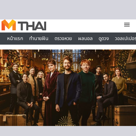
Skip to content
menu
หน้าแรก
ทำนายฝัน
ตรวจหวย
ผลบอล
ดูดวง
วอลเปเปอร
ไลฟ์สไตล์