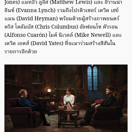
Jones) แมทธิว ลูอิส (Matthew Lewis) และ อีวานน่า
ลินซ์ (Evanna Lynch) รวมถึงโปรดิวเซอร์ เดวิด เฮย์
แมน (David Heyman) พร้อมด้วยผู้สร้างภาพยนตร์
คริส โคลัมบัส (Chris Columbus) อัลฟอนโซ คัวรอน
(Alfonso Cuarón) ไมค์ นีเวลล์ (Mike Newell) และ
เดวิด เยตส์ (David Yates) ที่จะมาร่วมสร้างสีสันใน
รายการอีกด้วย