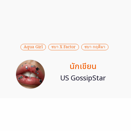
Aqua Girl
ชบา X Factor
ชบา กฤติมา
นักเขียน
US GossipStar