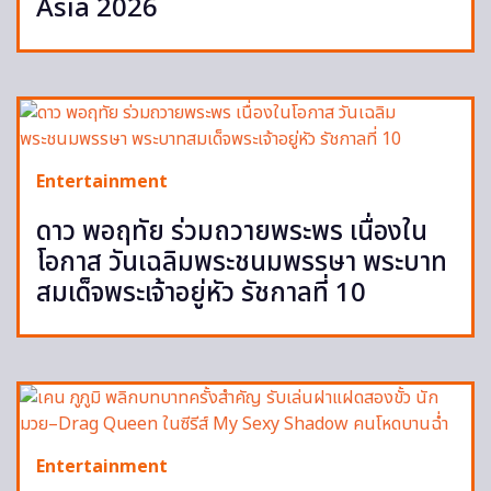
Asia 2026
Entertainment
ดาว พอฤทัย ร่วมถวายพระพร เนื่องใน
โอกาส วันเฉลิมพระชนมพรรษา พระบาท
สมเด็จพระเจ้าอยู่หัว รัชกาลที่ 10
Entertainment