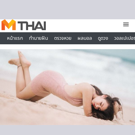
Skip to content
menu
หน้าแรก
ทำนายฝัน
ตรวจหวย
ผลบอล
ดูดวง
วอลเปเปอร
ไลฟ์สไตล์