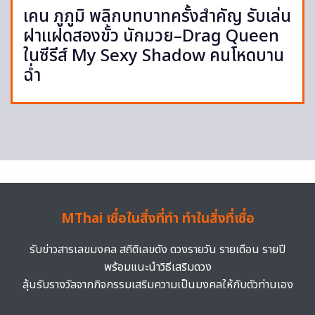
เคน ภูภูมิ พลิกบทบาทครั้งสำคัญ รับเล่น
ฝาแฝดสองขั้ว นักมวย–Drag Queen
ในซีรีส์ My Sexy Shadow คนโหดบาน
ฉ่ำ
MThai เชื่อในสิ่งที่ทำ ทำในสิ่งที่เชื่อ
รับข่าวสารเลขมงคล สถิติเลขดัง ดวงรายวัน รายเดือน รายปี
พร้อมแนะนำวิธีเสริมดวง
ลุ้นรับรางวัลจากกิจกรรมเสริมความเป็นมงคลให้กับตัวท่านเอง