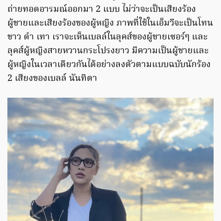
ถ่ายทอดอารมณ์ออกมา 2 แบบ ไม่ว่าจะเป็นเสียงร้อง
ผู้ชายและเสียงร้องของผู้หญิง ภาพที่ใช้ในเอ็มวีจะเป็นโทน
ขาว ดำ เทา เราจะเห็นเบลล์ในลุคส์ของผู้ชายเซอร์ๆ และ
ลุคส์ผู้หญิงสายหวานกระโปรงยาว มีความเป็นผู้ชายและ
ผู้หญิงในเวลาเดียวกันได้อย่างลงตัวตามแบบฉบับนักร้อง
2 เสียงของเบลล์ นันทิตา