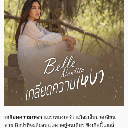
เกลียดความเหงา
แนวเพลงเศร้า แม้จะเจ็บปวดเจียน
ตาย ดีกว่าที่จะต้องทนเหงาอยู่คนเดียว ซิงเกิลนี้เบลล์