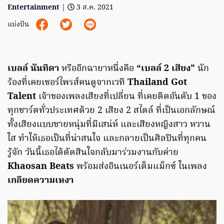
Entertainment
|
3 ส.ค. 2021
แบ่งปัน
เบลล์ นันทิตา
หรืออีกฉายาหนึ่งคือ
“เบลล์ 2 เสียง”
นัก
ร้องที่เคยเซอร์ไพรส์คนดูจากเวที
Thailand Got
Talent
เจ้าของเพลงเสียงที่เปลี่ยน ที่เคยติดอันดับ 1 ของ
ทุกชาร์ตทั่วประเทศด้วย 2 เสียง 2 สไตล์ ที่เป็นเอกลักษณ์
ทั้งเสียงแบบชายหนุ่มที่มีเสน่ห์ และเสียงหญิงสาว หวาน
ใส ทำให้เธอเป็นที่น่าสนใจ และกลายเป็นศิลปินที่ทุกคน
รู้จัก วันนี้เธอได้ตัดสินใจกลับมาร่วมงานกับค่าย
Khaosan Beats
พร้อมส่งอินเนอร์เต็มแม็กซ์ ในเพลง
เกลียดความเหงา