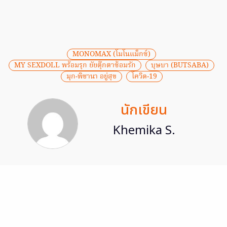
MONOMAX (โมโนแม็กซ์)
MY SEXDOLL พร้อมรุก ยัยตุ๊กตาซ้อมรัก
บุษบา (BUTSABA)
มุก-พิชานา อยู่สุข
โควิด-19
นักเขียน
Khemika S.