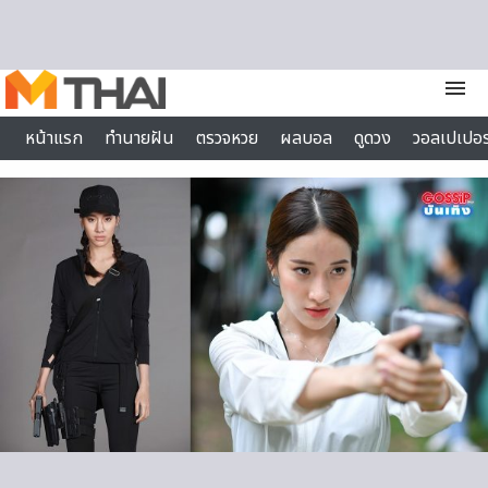
Skip to content
menu
หน้าแรก
ทำนายฝัน
ตรวจหวย
ผลบอล
ดูดวง
วอลเปเปอร
ไลฟ์สไตล์