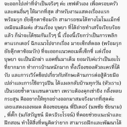
จะออกไปเท่าที่จำเป็นจริงๆ ค่ะ เซฟตัวเอง เพื่อครอบครัว
และคนอื่นๆ ให้มากที่สุด สำหรับงานแสดงเรื่องแรก
พร้อมรุก ยัยตุ๊กตาซ้อมรัก สามารถชมได้ทางโมโนแม็กซ์
เหมือนเดิมค่ะ ส่วนเรื่อง บุษบา ที่ได้ถ่ายทำเสร็จเรียบร้อย
แล้ว ก็น่าจะได้ชมกันเร็วๆ นี้ เรื่องนี้เรียกว่าเป็นการพลิก
คาแรกเตอร์ ฉีกแนวไปจากเรื่อง มายเซ็กส์ดอล (พร้อมรุก
ยัยตุ๊กตาซ้อมรัก) ที่จะออกแนวคอเมดี้เซ็กซี่ แต่เรื่อง
บุษบา จะเป็นนักฆ่า แอคชั่นมาเต็ม ยอมรับค่ะว่าเป็นอะไร
ที่ยากมาก ทำการบ้านหนักมาก ทั้งเรื่องของตัวละครที่ได้
รับ และการเวิร์คช็อปเกี่ยวกับทักษะด้านการต่อสู้ด้วยมือ
เปล่าและการใช้อาวุธปืน ได้แผลกลับบ้านทุกวัน (หัวเราะ)
เป็นรอยช้ำตามแขนตามขา เพราะต้องคุกเข่ายิง กลิ้งหลบ
กระสุน คืออยากให้ทุกอย่างออกมาสมจริงมากที่สุดค่ะ
เลยแสดงเองหมด ต้องขอบคุณ พี่ปีเตอร์ (นพชัย ชัยนาม)
, พี่ตั๊ก (นภัสรัญชน์ มิตรธีระโรจน์) ที่คอยช่วยแนะนำและ
ฝึกสอน ทำให้สิ่งที่หนูคิดว่ายาก สามารถฝึกและพัฒนาได้