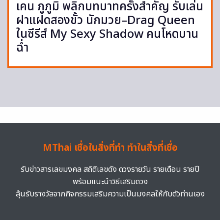
เคน ภูภูมิ พลิกบทบาทครั้งสำคัญ รับเล่น
ฝาแฝดสองขั้ว นักมวย–Drag Queen
ในซีรีส์ My Sexy Shadow คนโหดบาน
ฉ่ำ
MThai เชื่อในสิ่งที่ทำ ทำในสิ่งที่เชื่อ
รับข่าวสารเลขมงคล สถิติเลขดัง ดวงรายวัน รายเดือน รายปี
พร้อมแนะนำวิธีเสริมดวง
ลุ้นรับรางวัลจากกิจกรรมเสริมความเป็นมงคลให้กับตัวท่านเอง