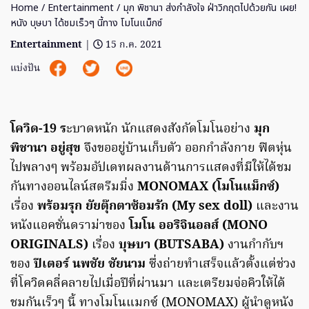
Home
/
Entertainment
/ มุก พิชานา ส่งกำลังใจ ฝ่าวิกฤตไปด้วยกัน เผย!
หนัง บุษบา ได้ชมเร็วๆ นี้ทาง โมโนแม็กซ์
Entertainment
|
15 ก.ค. 2021
แบ่งปัน
โควิด-19 ร
ะบาดหนัก นักแสดงสังกัดโมโนอย่าง
มุก
พิชานา อยู่สุข
จึงขออยู่บ้านเก็บตัว ออกกำลังกาย ฟิตหุ่น
ไปพลางๆ พร้อมอัปเดทผลงานด้านการแสดงที่มีให้ได้ชม
กันทางออนไลน์สตรีมมิ่ง
MONOMAX (โมโนแม็กซ์)
เรื่อง
พร้อมรุก ยัยตุ๊กตาซ้อมรัก (My sex doll)
และงาน
หนังแอคชั่นดราม่าของ
โมโน ออริจินอลส์ (MONO
ORIGINALS)
เรื่อง
บุษบา (BUTSABA)
งานกำกับฯ
ของ
ปีเตอร์ นพชัย ชัยนาม
ซึ่งถ่ายทำเสร็จแล้วตั้งแต่ช่วง
ที่โควิดคลี่คลายไปเมื่อปีที่ผ่านมา และเตรียมจ่อคิวให้ได้
ชมกันเร็วๆ นี้ ทางโมโนแมกซ์ (MONOMAX) ผู้นำดูหนัง