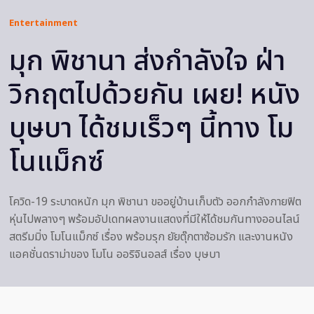
Entertainment
มุก พิชานา ส่งกำลังใจ ฝ่า
วิกฤตไปด้วยกัน เผย! หนัง
บุษบา ได้ชมเร็วๆ นี้ทาง โม
โนแม็กซ์
โควิด-19 ระบาดหนัก มุก พิชานา ขออยู่บ้านเก็บตัว ออกกำลังกายฟิต
หุ่นไปพลางๆ พร้อมอัปเดทผลงานแสดงที่มีให้ได้ชมกันทางออนไลน์
สตรีมมิ่ง โมโนแม็กซ์ เรื่อง พร้อมรุก ยัยตุ๊กตาซ้อมรัก และงานหนัง
แอคชั่นดราม่าของ โมโน ออริจินอลส์ เรื่อง บุษบา