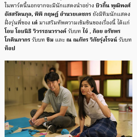
ในพาร์ตนี้นอกจากจะมีนักแสดงนำอย่าง
บิวกิ้น พุฒิพงศ์
อัสสรัตนกุล, พีพี กฤษฏ์ อำนวยเดชกร
ยังมีทีมนักแสดง
ฝั่งรุ่นพี่ของ
เต๋
มาเสริมทัพความเข้มข้นของเรื่องนี้ ได้แก่
โอบ โอบนิธิ วิวรรธนวรางค์
รับบท
ไจ๋
,
ก้อย อรัชพร
โภคินภากร
รับบท
ขิม
และ
ณ ณภัทร วิกัยรุ่งโรจน์
รับบท
ท็อป