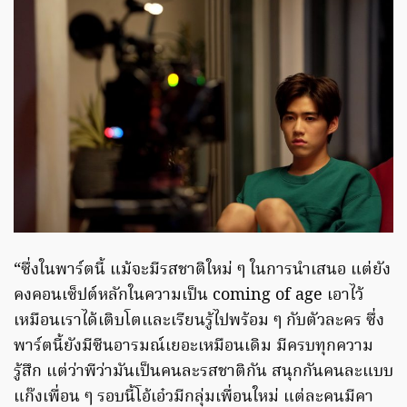
“ซึ่งในพาร์ตนี้ แม้จะมีรสชาติใหม่ ๆ ในการนำเสนอ แต่ยัง
คงคอนเซ็ปต์หลักในความเป็น coming of age เอาไว้
เหมือนเราได้เติบโตและเรียนรู้ไปพร้อม ๆ กับตัวละคร ซึ่ง
พาร์ตนี้ยังมีซีนอารมณ์เยอะเหมือนเดิม มีครบทุกความ
รู้สึก แต่ว่าพีว่ามันเป็นคนละรสชาติกัน สนุกกันคนละแบบ
แก๊งเพื่อน ๆ รอบนี้โอ้เอ๋วมีกลุ่มเพื่อนใหม่ แต่ละคนมีคา