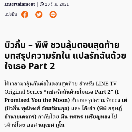
Entertainment
|
23 มิ.ย. 2021
แบ่งปัน
บิวกิ้น – พีพี ชวนลุ้นตอนสุดท้าย
บทสรุปความรักใน แปลรักฉันด้วย
ใจเธอ Part 2
ได้เวลามาลุ้นกันต่อในตอนสุดท้าย สำหรับ LINE TV
Original Serie
s “แปลรักฉันด้วยใจเธอ Part 2” (I
Promised You the Moon)
กับบทสรุปความรักของ
เต๋
(บิวกิ้น พุฒิพงศ์ อัสสรัตนกุล)
และ
โอ้เอ๋ว (พีพี กฤษฏ์
อำนวยเดชกร)
กำกับโดย
มีน-ทศพร เหรียญทอง
โป
รดิวซ์โดย
บอส นฤเบศ กูโน