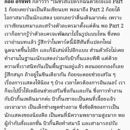
ก้อย อรัชพร
กล่าวว่า “ในซีรีส์แปลรักฉันด้วยใจเธอ Part
1 ก้อยเคยร่วมเป็นทีมเขียนบท พอมาถึง Part 2 ก้อยได้
โอกาสมาเป็นนักแสดง บอกเลยว่าตื่นเต้นมากค่ะ เพราะ
เราเขียนบทมาและสร้างตัวละครมาตั้งแต่ต้น พอ Part 2
เราก็อยากรู้ว่าตัวละครจะพัฒนาไปในรูปแบบไหน ซึ่งพอ
เราอ่านบทแล้ว รู้สึกว่าในพาร์ตนี้มีสีสันที่แปลกใหม่
ฉูดฉาดขึ้นไปอีก และก็มีเสน่ห์ไปอีกแบบ ส่วนตัวยังไม่เคย
ทำงานในฐานะนักแสดงร่วมกับบิวกิ้นและพีพี แต่ด้วย
ความที่เราสนิทกันเป็นพื้นฐานอยู่แล้ว ตอนออกกองก็เลย
รู้สึกสนุก ถ้าอยู่ในซีนเดียวกัน ก้อยจะคอยช่วยเสริม ๆ
เรื่องการแสดงให้น้อง ๆ บ้าง เวลาใครต้องการอินเนอร์ เรา
ก็จะไปบิ๊วให้เหมือนช่วยเสริมซึ่งกันและกัน ซึ่งการทำงาน
กับบิวกิ้นเพลินมากค่ะ บิวกิ้นเขาจะเป็นคนที่เจื้อยแจ้ว
เจรจามาก เป็นเด็กช่างพูดช่างถาม ซึ่งข้อดีของการเป็น
นักแสดงของน้องคือ เป็นคนที่มีความพยายามสูงมาก พอ
ผู้กำกับสั่งแอกชั่น บิวกิ้นคือทำสมาธิ และสามารถปรับ