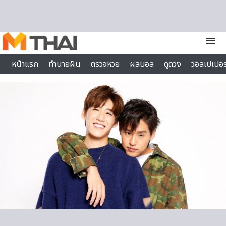
Skip to content
menu
หน้าแรก
ทำนายฝัน
ตรวจหวย
ผลบอล
ดูดวง
วอลเปเปอร
ไลฟ์สไตล์