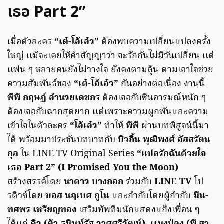
เธอ Part 2”
เมื่อตัวละคร
“เต๋-โอ้เอ๋ว”
ต้องพบความเปลี่ยนแปลงครั้ง
ใหญ่ แม้จะเคยให้คำสัญญาว่า จะรักกันไม่มีวันเปลี่ยน แต่
แฟน ๆ หลายคนยังไม่วางใจ ยังคงตามลุ้น ตามเอาใจช่วย
ความสัมพันธ์ของ
“เต๋-โอ้เอ๋ว”
กันอย่างต่อเนื่อง งานนี้
พีพี กฤษฏ์ อำนวยเดชกร
ต้องเจอกับซีนอารมณ์หนัก ๆ
ต้องเจอกับฉากสุดยาก แต่เพราะความผูกพันและความ
เข้าใจในตัวละคร
“โอ้เอ๋ว”
ทำให้
พีพี
ผ่านบทพิสูจน์นี้มา
ได้ พร้อมมาประชันบทบาทกับ
บิวกิ้น พุฒิพงศ์ อัสสรัตน
กุล
ใน LINE TV Original Series
“แปลรักฉันด้วยใจ
เธอ Part 2” (I Promised You the Moon)
สร้างสรรค์โดย
นาดาว บางกอก
ร่วมกับ
LINE TV
โป
รดิวซ์โดย
บอส นฤเบศ กูโน
และกำกับโดยผู้กำกับ
มีน-
ทศพร เหรียญทอง
เสริมทัพทีมนักแสดงแก๊งเพื่อน ๆ