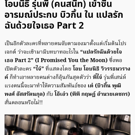
โอบนิธิ รุ่นพี่ (คนสนิท) เข้าซีน
อารมณ์ประกบ บิวกิ้น ใน แปลรัก
ฉันด้วยใจเธอ Part 2
เป็นอีกตัวละครที่หลายคนจับตามองมาตั้งแต่เริ่มต้นโปร
เจกต์ ว่าจะเข้ามามีบทบาทอะไรใน
“แปลรักฉันด้วยใจ
เธอ Part 2” (I Promised You the Moon)
ซึ่งพอ
เปิดตัวละคร
“ไจ๋”
ที่แสดงโดย
โอบ โอบนิธิ วิวรรธนวราง
ค์
ก็ทำเอาหลายคนต่างก็ลุ้นกันสุดตัวว่า
พี่ไจ๋
รุ่นพี่เสน่ห์
แรงคนนี้จะมาทำให้ความสัมพันธ์ของ
เต๋ (บิวกิ้น พุฒิ
พงศ์ อัสสรัตนกุล)
กับ
โอ้เอ๋ว (พีพี กฤษฏ์ อำนวยเดชกร)
สั่นคลอนหรือไม่!!