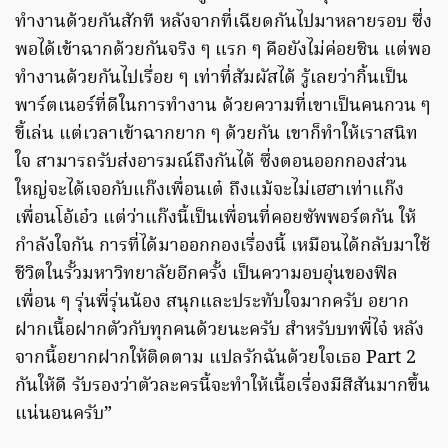
ทำงานด้วยกันสักที หลังจากที่เฉียดกันไปมาหลายรอบ ซึ่ง
พอได้เข้าฉากด้วยกันจริง ๆ แรก ๆ คือยังไม่ค่อยชิน แต่พอ
ทำงานด้วยกันไปเรื่อย ๆ เท่าที่สัมผัสได้ รู้เลยว่ากิ้นเป็น
พาร์ตเนอร์ที่ดีในการทำงาน ด้วยความที่เขาเป็นคนกวน ๆ
ขี้เล่น แต่เวลาเข้าฉากยาก ๆ ด้วยกัน เขาก็ทำให้เราสนิท
ใจ สามารถรับส่งอารมณ์ถึงกันได้ ซึ่งตอนออกกองส่วน
ใหญ่จะได้เจอกับแก๊งเพื่อนเต๋ ถึงแม้จะไม่เฮฮาเท่าแก๊ง
เพื่อนโอ้เอ๋ว แต่ว่าแก๊งนี้เป็นเพื่อนที่คอยซัพพอร์ตกัน ให้
กำลังใจกัน การที่ได้มาออกกองเรื่องนี้ เหมือนได้กลับมาใช้
ชีวิตในรั้วมหาวิทยาลัยอีกครั้ง เป็นความอบอุ่นของฟิล
เพื่อน ๆ รุ่นพี่รุ่นน้อง สนุกและประทับใจมากครับ อยาก
ฝากเนื้อฝากตัวกับทุกคนด้วยนะครับ สำหรับบทพี่ไจ๋ หลัง
จากนี้อยากฝากให้ติดตาม แปลรักฉันด้วยใจเธอ Part 2
กันให้ดี รับรองว่าตัวละครนี้จะทำให้เนื้อเรื่องมีสีสันมากขึ้น
แน่นอนครับ”