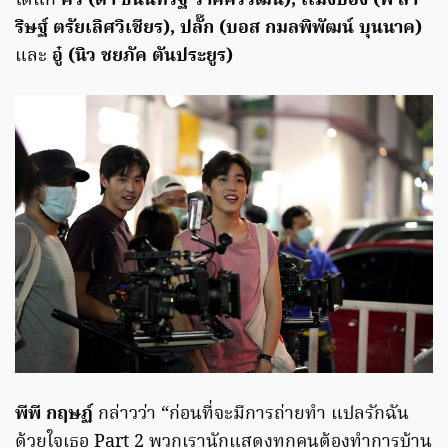
ได้แก่
คิว (ต้า ธนินท์รัฐ วาศศรีวัฒน์), เเมงป่อง (พี สา
ริษฐ์ ตรัยเลิศวิเชียร), ปลั๊ก (บอส กมลพิพัฒน์ บุนนาค)
และ
อู๋ (นิว ชยภัค ตันประยูร)
พีพี กฤษฏ์
กล่าวว่า “ก่อนที่จะมีการถ่ายทำ แปลรักฉัน
ด้วยใจเธอ Part 2 พวกเรานักแสดงทุกคนต้องทำการบ้าน