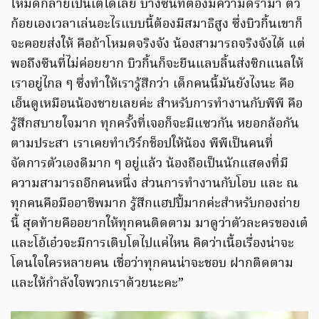
โหมดกลายเป็นเต๋ได้เลย บางซีนที่ต้องมีความดราม่า ตัว
ก้อยเองเวลาเล่นอะไรแบบนี้ต้องมีสมาธิสูง ซึ่งบิวกิ้นเขาก็
จะคอยส่งให้ คือถ้าโหมดจริงจัง น้องสามารถจริงจังได้ แต่
พอถึงซีนที่ไม่ค่อยยาก บิวกิ้นก็จะยืนแลบลิ้นส่งซิกแนลให้
เราอยู่ไกล ๆ ซึ่งทำให้เรารู้สึกว่า เด็กคนนี้มันยังไงนะ คือ
เอ็นดูเหมือนน้องชายเลยค่ะ สำหรับการทำงานกับพีพี คือ
รู้สึกสบายใจมาก ทุกครั้งที่เจอก็จะมีแซวกัน หยอกล้อกัน
ตามประสา เราเคยทำเวิร์กช็อปให้น้อง พีพีเป็นคนที่
จัดการตัวเองดีมาก ๆ อยู่แล้ว น้องถือเป็นนักแสดงที่มี
ความสามารถอีกคนหนึ่ง ส่วนการทำงานกับโอบ และ ณ
ทุกคนคือมืออาชีพมาก รู้สึกแฮปปี้มากค่ะสำหรับกองถ่าย
นี้ สุดท้ายคืออยากให้ทุกคนติดตาม มาดูว่าตัวละครของเต๋
และโอ้เอ๋วจะมีการเติบโตไปแค่ไหน คิดว่าเนื้อเรื่องน่าจะ
โดนใจใครหลายคน เชื่อว่าทุกคนน่าจะชอบ ฝากติดตาม
และให้กำลังใจพวกเราด้วยนะคะ”