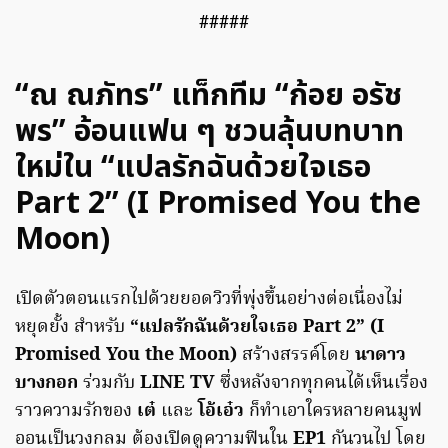
#####
“ณ ณภัทร” แท็กทีม “ก้อย อรัช
พร” อ้อนแฟน ๆ ชวนลุ้นบทบาท
ใหม่ใน “แปลรักฉันด้วยใจเธอ
Part 2” (I Promised You the
Moon)
เปิดตัวตอนแรกไปด้วยยอดวิวที่พุ่งขึ้นอย่างต่อเนื่องไม่
หยุดยั้ง สำหรับ
“แปลรักฉันด้วยใจเธอ Part 2” (I
Promised You the Moon)
สร้างสรรค์โดย
นาดาว
บางกอก
ร่วมกับ
LINE TV
ซึ่งหลังจากทุกคนได้เห็นเรื่อง
ราวความรักของ
เต๋
และ
โอ้เอ๋ว
ก็ทำเอาใครหลายคนมูฟ
ออนเป็นวงกลม ต้องเปิดดูความฟินใน
EP1
กันวนไป โดย