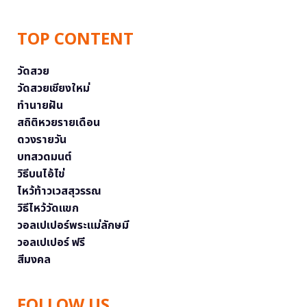
TOP CONTENT
วัดสวย
วัดสวยเชียงใหม่
ทำนายฝัน
สถิติหวยรายเดือน
ดวงรายวัน
บทสวดมนต์
วิธีบนไอ้ไข่
ไหว้ท้าวเวสสุวรรณ
วิธีไหว้วัดแขก
วอลเปเปอร์พระแม่ลักษมี
วอลเปเปอร์ ฟรี
สีมงคล
FOLLOW US