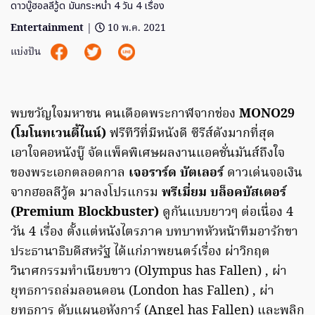
ดาวบู๊ฮอลลีวู้ด มันกระหน่ำ 4 วัน 4 เรื่อง
Entertainment
|
10 พ.ค. 2021
แบ่งปัน
พบขวัญใจมหาชน คนเดือดพระกาฬจากช่อง
MONO29
(โมโนทเวนตี้ไนน์)
ฟรีทีวีที่มีหนังดี ซีรีส์ดังมากที่สุด
เอาใจคอหนังบู๊ จัดแพ็คพิเศษผลงานแอคชั่นมันส์ถึงใจ
ของพระเอกตลอดกาล
เจอราร์ด บัตเลอร์
ดาวเด่นจอเงิน
จากฮอลลีวู้ด มาลงโปรแกรม
พรีเมี่ยม บล็อคบัสเตอร์
(Premium Blockbuster)
ดูกันแบบยาวๆ ต่อเนื่อง 4
วัน 4 เรื่อง ตั้งแต่หนังไตรภาค บทบาทหัวหน้าทีมอารักขา
ประธานาธิบดีสหรัฐ ได้แก่ภาพยนตร์เรื่อง ผ่าวิกฤต
วินาศกรรมทำเนียบขาว (Olympus has Fallen) , ผ่า
ยุทธการถล่มลอนดอน (London has Fallen) , ผ่า
ยุทธการ ดับแผนอหังการ์ (Angel has Fallen) และพลิก