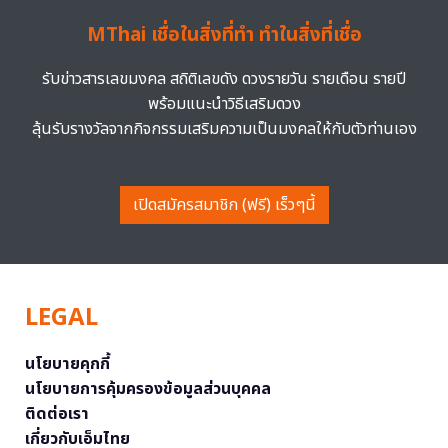
MThai เชื่อในสิ่งที่ทำ ทำในสิ่งที่เชื่อ
รับข่าวสารเลขมงคล สถิติเลขดัง ดวงรายวัน รายเดือน รายปี
พร้อมแนะนำวิธีเสริมดวง
ลุ้นรับรางวัลจากกิจกรรมเสริมความเป็นมงคลให้กับตัวท่านเอง
เปิดสมัครสมาชิก (ฟรี) เร็วๆนี้
LEGAL
นโยบายคุกกี้
นโยบายการคุ้มครองข้อมูลส่วนบุคคล
ติดต่อเรา
เกี่ยวกับเอ็มไทย