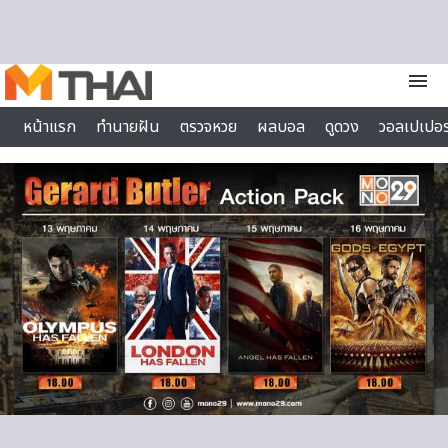
Skip to content
menu
หน้าแรก
ทำนายฝัน
ตรวจหวย
ผลบอล
ดูดวง
วอลเปเปอร
ไลฟ์สไตล์