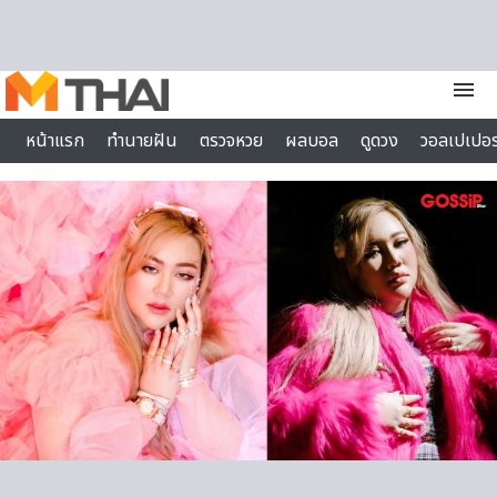
Skip to content
menu
หน้าแรก
ทำนายฝัน
ตรวจหวย
ผลบอล
ดูดวง
วอลเปเปอร
ไลฟ์สไตล์