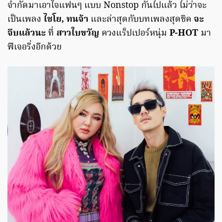
จำกัดมาเอาใจแฟนๆ แบบ Nonstop กันไปแล้ว ไม่ว่าจะ
เป็นเพลง
ไชโย, ทนจ้า
และล่าสุดกับบทเพลงสุดชิค
จะ
จีบแล้วนะ
ที่
สาวใบขวัญ
ควงแร็ปเปอร์หนุ่ม
P-HOT
มา
ฟีเจอริ่งอีกด้วย