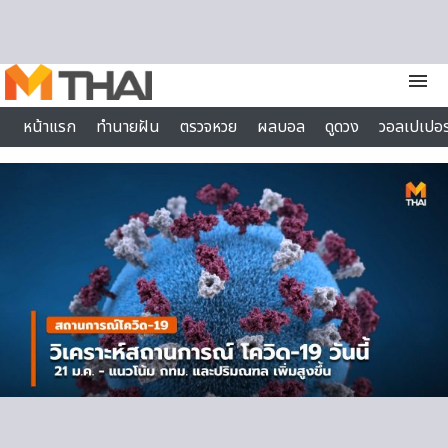
Skip to content
menu
หน้าแรก
ทำนายฝัน
ตรวจหวย
ผลบอล
ดูดวง
วอลเปเปอร
ไลฟ์สไตล์