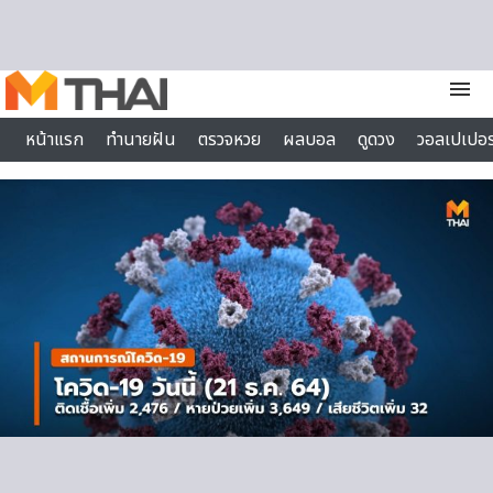
Skip to content
menu
หน้าแรก
ทำนายฝัน
ตรวจหวย
ผลบอล
ดูดวง
วอลเปเปอร
ไลฟ์สไตล์