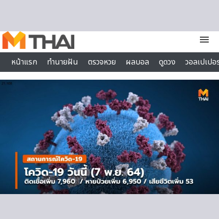
Skip to content
menu
หน้าแรก
ทำนายฝัน
ตรวจหวย
ผลบอล
ดูดวง
วอลเปเปอร
ไลฟ์สไตล์