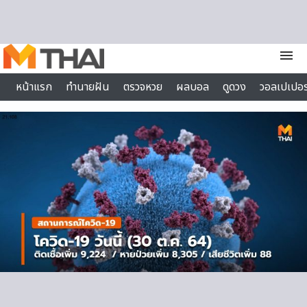
Skip to content
menu
หน้าแรก
ทำนายฝัน
ตรวจหวย
ผลบอล
ดูดวง
วอลเปเปอร
ไลฟ์สไตล์