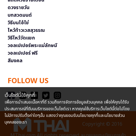
สถิติหวยรายเดือน
ดวงรายวัน
บทสวดมนต์
วิธีบนไอ้ไข่
ไหว้ท้าวเวสสุวรรณ
วิธีไหว้วัดแขก
วอลเปเปอร์พระแม่ลักษมี
วอลเปเปอร์ ฟรี
สีมงคล
FOLLOW US
เว็บไซต์นี้ใช้คุกกี้
เพื่อการนำเสนอเนื้อหาที่ดี รวมถึงการจัดการข้อมูลส่วนบุคคล เพื่อให้คุณได้รับ
ประสบการณ์ที่ดีบนบริการของเว็บไซต์เรา หากคุณใช้บริการเว็บไซต์นี้ต่อไปโดย
ไม่มีการปรับตั้งค่าใดๆนั้น แสดงว่าคุณยอมรับนโยบายคุกกี้และนโยบายส่วน
บุคคลของเรา
Copyright © 2016
MThai.com All rights reserved. หมายเลขทะเบียนการค้า