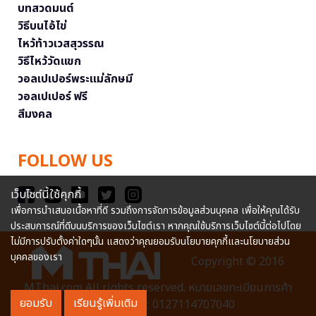
บทสวดมนต์
วิธีบนไอ้ไข่
ไหว้ท้าวเวสสุวรรณ
วิธีไหว้วัดแขก
วอลเปเปอร์พระแม่ลักษมี
วอลเปเปอร์ ฟรี
สีมงคล
FOLLOW US
เว็บไซต์นี้ใช้คุกกี้
เพื่อการนำเสนอเนื้อหาที่ดี รวมถึงการจัดการข้อมูลส่วนบุคคล เพื่อให้คุณได้รับ
ประสบการณ์ที่ดีบนบริการของเว็บไซต์เรา หากคุณใช้บริการเว็บไซต์นี้ต่อไปโดย
ไม่มีการปรับตั้งค่าใดๆนั้น แสดงว่าคุณยอมรับนโยบายคุกกี้และนโยบายส่วน
บุคคลของเรา
Copyright © 2016
MThai.com All rights reserved. หมายเลขทะเบียนการค้า
ยอมรับ
เรียนรู้เพิ่มเติม
อิเล็กทรอนิกส์ : 0127114707040