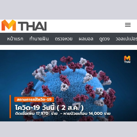
Skip to content
menu
หน้าแรก
ทำนายฝัน
ตรวจหวย
ผลบอล
ดูดวง
วอลเปเปอร
ไลฟ์สไตล์