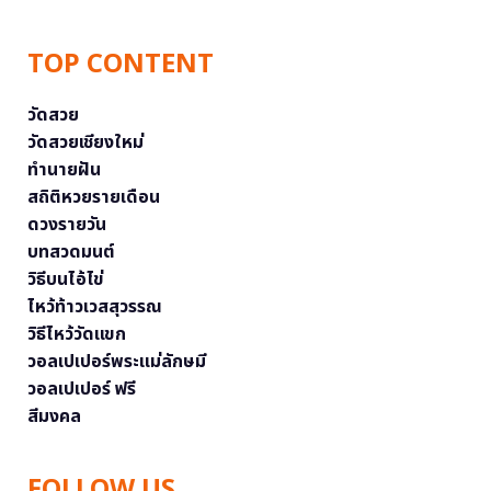
TOP CONTENT
วัดสวย
วัดสวยเชียงใหม่
ทำนายฝัน
สถิติหวยรายเดือน
ดวงรายวัน
บทสวดมนต์
วิธีบนไอ้ไข่
ไหว้ท้าวเวสสุวรรณ
วิธีไหว้วัดแขก
วอลเปเปอร์พระแม่ลักษมี
วอลเปเปอร์ ฟรี
สีมงคล
FOLLOW US