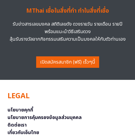
MThai เชื่อในสิ่งที่ทำ ทำในสิ่งที่เชื่อ
รับข่าวสารเลขมงคล สถิติเลขดัง ดวงรายวัน รายเดือน รายปี
พร้อมแนะนำวิธีเสริมดวง
ลุ้นรับรางวัลจากกิจกรรมเสริมความเป็นมงคลให้กับตัวท่านเอง
เปิดสมัครสมาชิก (ฟรี) เร็วๆนี้
LEGAL
นโยบายคุกกี้
นโยบายการคุ้มครองข้อมูลส่วนบุคคล
ติดต่อเรา
เกี่ยวกับเอ็มไทย