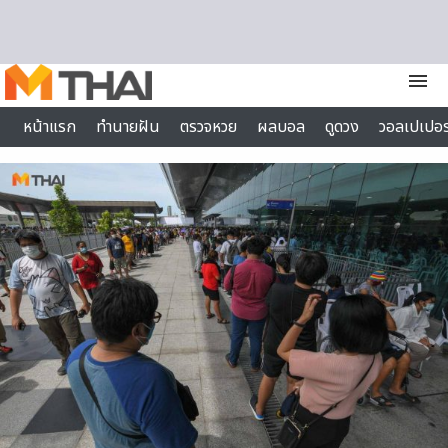
Skip to content
menu
หน้าแรก
ทำนายฝัน
ตรวจหวย
ผลบอล
ดูดวง
วอลเปเปอร
ไลฟ์สไตล์