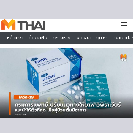
Skip to content
menu
หน้าแรก
ทำนายฝัน
ตรวจหวย
ผลบอล
ดูดวง
วอลเปเปอร
ไลฟ์สไตล์