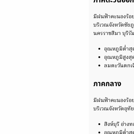
ภาคตะวันออก
มีฝนฟ้าคะนองร้อย
บริเวณจังหวัดชัย
นครราชสีมา บุรีรั
อุณหภูมิต่ำส
อุณหภูมิสูงส
ลมตะวันตกเฉี
ภาคกลาง
มีฝนฟ้าคะนองร้อย
บริเวณจังหวัดอุทั
สิงห์บุรี อ่า
อุณหภูมิต่ำส