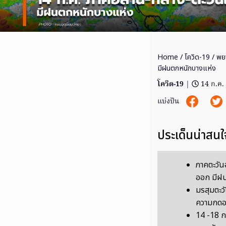
Home
/
โควิด-19
/ พย
มีฝนตกหนักบางแห่ง
โควิด-19
|
14 ก.ค.
แบ่งปัน
ประเด็นน่าสนใ
ภาคตะวัน
ออก มีฝ
มรสุมตะว
ความกดอ
14 -18 ก