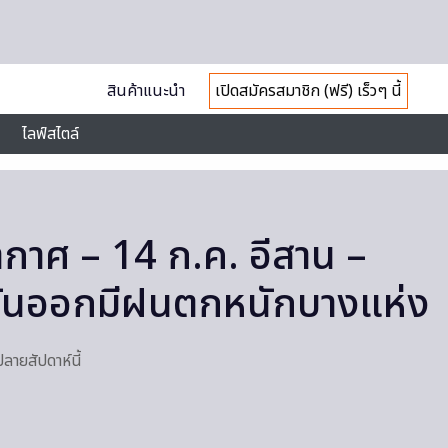
สินค้าแนะนำ
เปิดสมัครสมาชิก (ฟรี) เร็วๆ นี้
ไลฟ์สไตล์
าศ – 14 ก.ค. อีสาน –
วันออกมีฝนตกหนักบางแห่ง
ลายสัปดาห์นี้