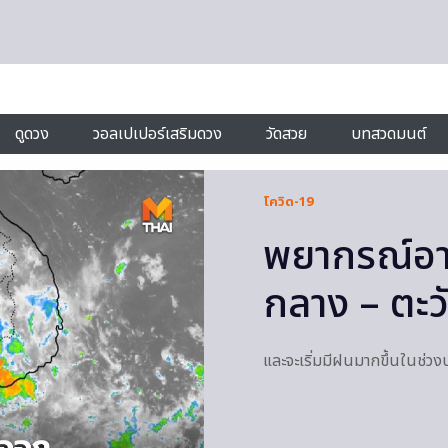
ดูดวง
วอลเปเปอร์เสริมดวง
วัดสวย
บทสวดมนต์
โควิด-19
พยากรณ์อาก
กลาง – ตะ
และจะเริ่มมีฝนมากขึ้นในช่วงป