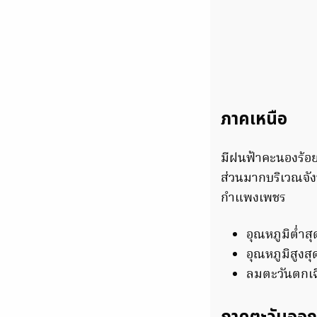
ภาคเหนือ
มีฝนฟ้าคะนองร้อยล
ส่วนมากบริเวณจัง
กำแพงเพชร
อุณหภูมิต่ำส
อุณหภูมิสูงส
ลมตะวันตกเฉี