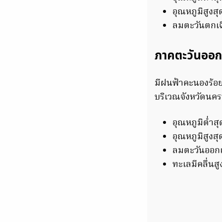
อุณหภูมิสูงส
ลมตะวันตกเฉี
ภาคตะวันออก
มีฝนฟ้าคะนองร้อ
บริเวณจังหวัดนคร
อุณหภูมิต่ำส
อุณหภูมิสูงส
ลมตะวันออกเฉ
ทะเลมีคลื่นส