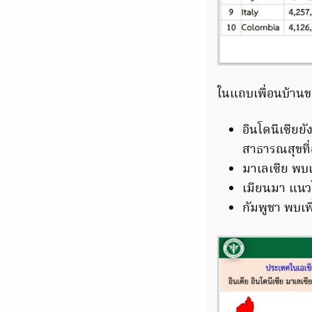
ในแถบเพื่อนบ้าน
อินโดนีเซียยั
สาธารณสุขที่
มาเลเซีย พบเพ
เมียนมา แนวโ
กัมพูชา พบเพิ่