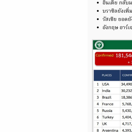
อินเดีย กลับมา
บราซิลยังเพิ่
รัสเซีย ยอดยัง
อังกฤษ อาร์เจ