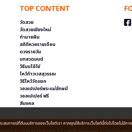
TOP CONTENT
F
วัดสวย
วัดสวยเชียงใหม่
ทำนายฝัน
สถิติหวยรายเดือน
ดวงรายวัน
บทสวดมนต์
วิธีบนไอ้ไข่
ไหว้ท้าวเวสสุวรรณ
วิธีไหว้วัดแขก
วอลเปเปอร์พระแม่ลักษมี
วอลเปเปอร์ ฟรี
สีมงคล
ประสบการณ์ที่ดีบนบริการของเว็บไซต์เรา หากคุณใช้บริการเว็บไซต์นี้ต่อไปโดยไม่มีการ
right © 2016 MThai.com All rights reserved. หมายเลขทะเบียนก