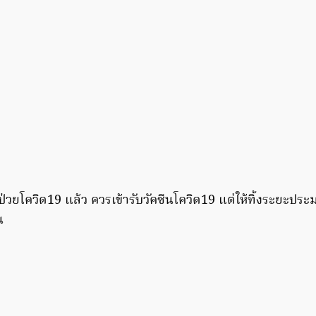
ยป่วยโควิด19 แล้ว ควรเข้ารับวัคซีนโควิด19 แต่ให้ทิ้งระยะปร
น