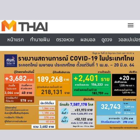
Skip to content
menu
หน้าแรก
ทำนายฝัน
ตรวจหวย
ผลบอล
ดูดวง
วอลเปเปอร
ไลฟ์สไตล์