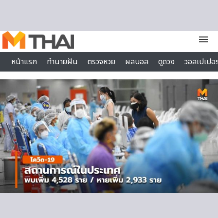
Skip to content
menu
หน้าแรก
ทำนายฝัน
ตรวจหวย
ผลบอล
ดูดวง
วอลเปเปอร
ไลฟ์สไตล์