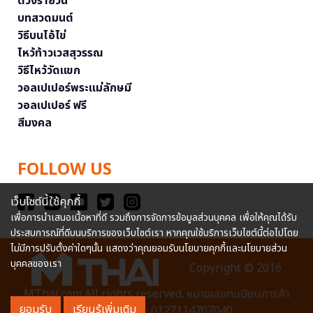
ดวงรายวัน
บทสวดมนต์
วิธีบนไอ้ไข่
ไหว้ท้าวเวสสุวรรณ
วิธีไหว้วัดแขก
วอลเปเปอร์พระแม่ลักษมี
วอลเปเปอร์ ฟรี
สีมงคล
FOLLOW US
เว็บไซต์นี้ใช้คุกกี้
เพื่อการนำเสนอเนื้อหาที่ดี รวมถึงการจัดการข้อมูลส่วนบุคคล เพื่อให้คุณได้รับ
ประสบการณ์ที่ดีบนบริการของเว็บไซต์เรา หากคุณใช้บริการเว็บไซต์นี้ต่อไปโดย
ไม่มีการปรับตั้งค่าใดๆนั้น แสดงว่าคุณยอมรับนโยบายคุกกี้และนโยบายส่วน
บุคคลของเรา
Copyright © 2016
MThai.com All rights reserved. หมายเลขทะเบียนการค้า
ยอมรับ
เรียนรู้เพิ่มเติม
อิเล็กทรอนิกส์ : 0127114707040