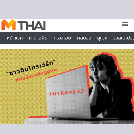
Skip to content
menu
หน้าแรก
ทำนายฝัน
ตรวจหวย
ผลบอล
ดูดวง
วอลเปเปอร
ไลฟ์สไตล์