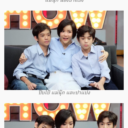
แม่นุ๊ก น้องปาแปง
ปิ๊บโป้ แม่นุ๊ก และปาแปง