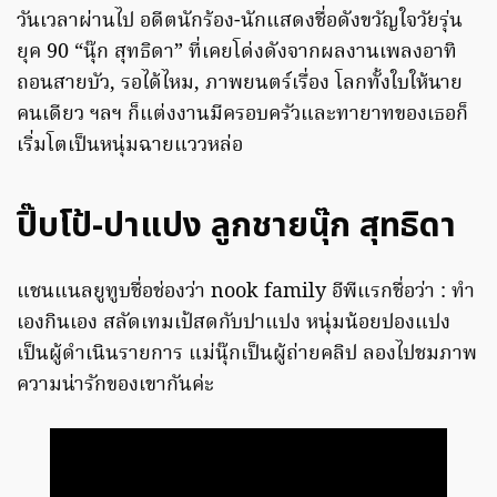
วันเวลาผ่านไป อดีตนักร้อง-นักแสดงชื่อดังขวัญใจวัยรุ่น
ยุค 90 “นุ๊ก สุทธิดา” ที่เคยโด่งดังจากผลงานเพลงอาทิ
ถอนสายบัว, รอได้ไหม, ภาพยนตร์เรื่อง โลกทั้งใบให้นาย
คนเดียว ฯลฯ ก็แต่งงานมีครอบครัวและทายาทของเธอก็
เริ่มโตเป็นหนุ่มฉายแววหล่อ
ปิ๊บโป้-ปาแปง ลูกชายนุ๊ก สุทธิดา
แชนแนลยูทูบชื่อช่องว่า nook family อีพีแรกชื่อว่า : ทำ
เองกินเอง สลัดเทมเป้สดกับปาแปง หนุ่มน้อยปองแปง
เป็นผู้ดำเนินรายการ แม่นุ๊กเป็นผู้ถ่ายคลิป ลองไปชมภาพ
ความน่ารักของเขากันค่ะ