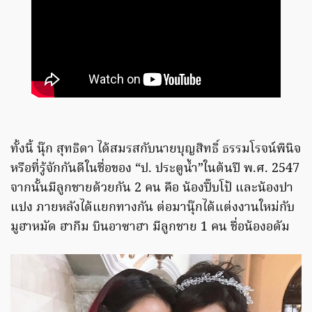
ทั้งนี้ นุ๊ก สุทธิดา ได้สมรสกับนายบุญสิทธิ์ ธรรมโรจน์พินิจ
หรือที่รู้จักกันดีในชื่อของ “ป. ประตูน้ำ”ในต้นปี พ.ศ. 2547
จากนั้นมีลูกชายด้วยกัน 2 คน คือ น้องปิ๊บโป้ และน้องปา
แปง ภายหลังได้แยกทางกัน ต่อมานุ๊กได้แต่งงานใหม่กับ
มูฮาหมัด ฮากีม บินอาซาฮา มีลูกชาย 1 คน ชื่อน้องอดัม