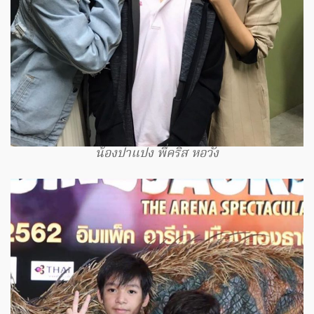
น้องปาแปง พี่คริส หอวัง