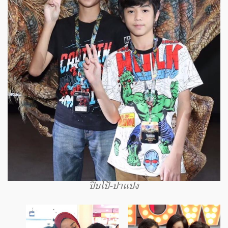
ปิ๊บโป้-ปาแปง