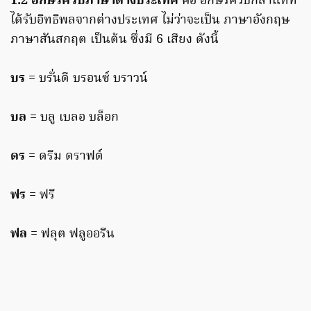
1.2 อักษรควบภาษาต่างประเทศ
คือ อักษรควบกล้ำแท้ที่
ได้รับอิทธิพลจากต่างประเทศ ไม่ว่าจะเป็น ภาษาอังกฤษ
ภาษาสันสกฤต เป็นต้น ซึ่งมี 6 เสียง ดังนี้
บร
= บรั่นดี บรอนซ์ บราวน์
บล
= บลู เบลอ บล็อก
ดร
= ดรีม ดราฟต์
ฟร
= ฟรี
ฟล
= ฟลุต ฟลูออรีน