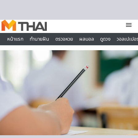
Skip to content
menu
หน้าแรก
ทำนายฝัน
ตรวจหวย
ผลบอล
ดูดวง
วอลเปเปอร
ไลฟ์สไตล์