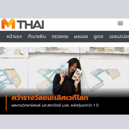
Skip to content
menu
หน้าแรก
ทำนายฝัน
ตรวจหวย
ผลบอล
ดูดวง
วอลเปเปอร
ไลฟ์สไตล์