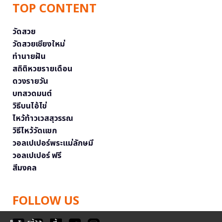
TOP CONTENT
วัดสวย
วัดสวยเชียงใหม่
ทำนายฝัน
สถิติหวยรายเดือน
ดวงรายวัน
บทสวดมนต์
วิธีบนไอ้ไข่
ไหว้ท้าวเวสสุวรรณ
วิธีไหว้วัดแขก
วอลเปเปอร์พระแม่ลักษมี
วอลเปเปอร์ ฟรี
สีมงคล
FOLLOW US