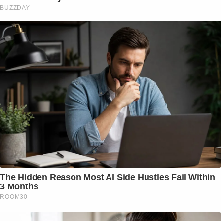
BUZZDAY
The Hidden Reason Most AI Side Hustles Fail Within
3 Months
ROOM30