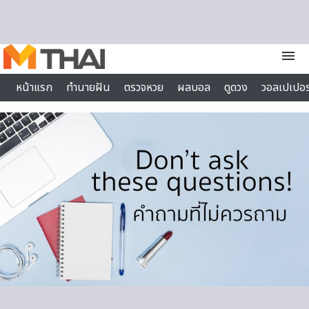
Skip to content
menu
หน้าแรก
ทำนายฝัน
ตรวจหวย
ผลบอล
ดูดวง
วอลเปเปอร
ไลฟ์สไตล์