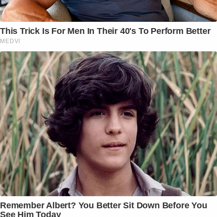
This Trick Is For Men In Their 40's To Perform Better
MEDVI
Remember Albert? You Better Sit Down Before You
See Him Today