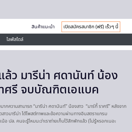
สินค้าแนะนำ
เปิดสมัครสมาชิก (ฟรี) เร็วๆ นี้
ไลฟ์สไตล์
้ว มารีน่า ศดานันท์ น้อง
 ราศรี จบบัณฑิตเอแบค
ากความสามารถ “มารีน่า ศดานันท์” น้องสาว “มาร์กี้ ราศรี” หลังจาก
สุดสาวมารีน่า ได้โพสต์ภาพและข้อความผ่านทางอินสตราแกรม
 ปล. คนจะรู้ไหมนะว่าเราถ่ายเก็บไว้สักพักแล้ว (ไม่รู้หรอกเนอะ