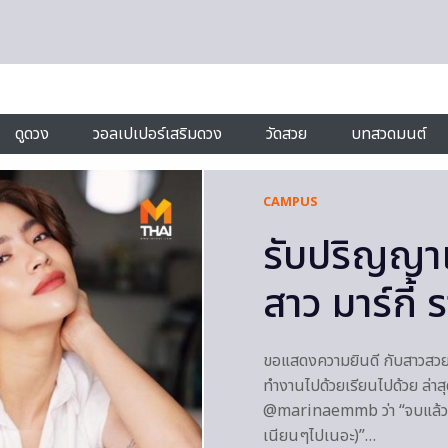
ดูดวง
วอลเปเปอร์เสริมดวง
วัดสวย
บทสวดมนต์
CAMPUS
รับปริญญาแล
สาว มาร์กี้
ขอแสดงความยินดี กับสาวสวยม
ทำงานไปด้วยเรียนไปด้วย ล่า
@marinaemmb ว่า “จบแล้วเน้อ
เนียนๆไปเนอะ)”…