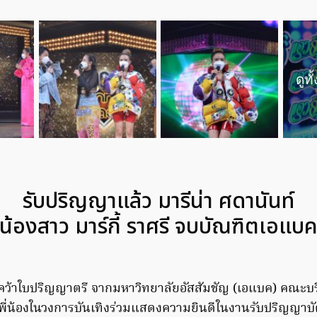
ดูท
รับปริญญาแล้ว มารีน่า ศดานันท์
น้องสาว มาร์กี้ ราศรี จบบัณฑิตเอแบ
้คว้าใบปริญญาตรี จากมหาวิทยาลัยอัสสัมชัญ (เอแบค) คณะบริ
น้องในวงการบันเทิงร่วมแสดงความยินดีในงานรับปริญญาบัตร 