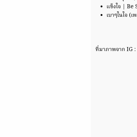
แข็งใจ | Be 
เบาๆในใจ (เ
ที่มาภาพจาก IG 