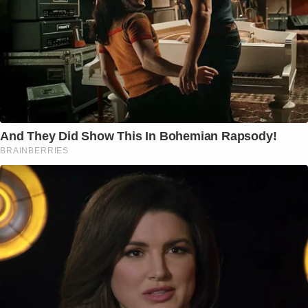
And They Did Show This In Bohemian Rapsody!
BRAINBERRIES