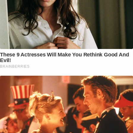
These 9 Actresses Will Make You Rethink Good And
Evil!
BRAINBERRIES