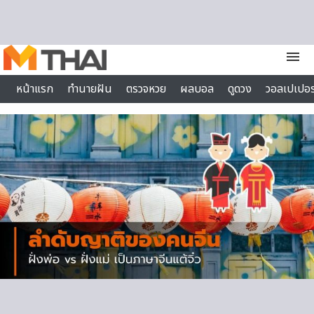
Skip to content
menu
หน้าแรก
ทำนายฝัน
ตรวจหวย
ผลบอล
ดูดวง
วอลเปเปอร
ไลฟ์สไตล์