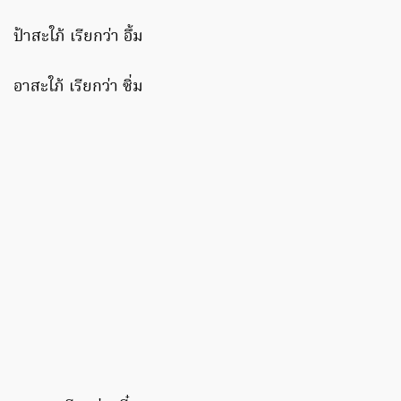
ป้าสะใภ้ เรียกว่า อึ้ม
อาสะใภ้ เรียกว่า ซิ่ม