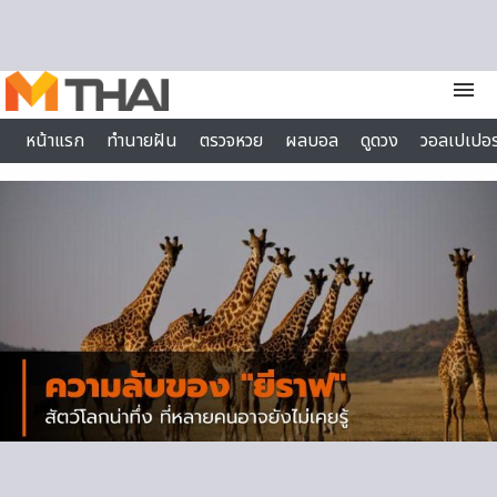
Skip to content
menu
หน้าแรก
ทำนายฝัน
ตรวจหวย
ผลบอล
ดูดวง
วอลเปเปอร
ไลฟ์สไตล์