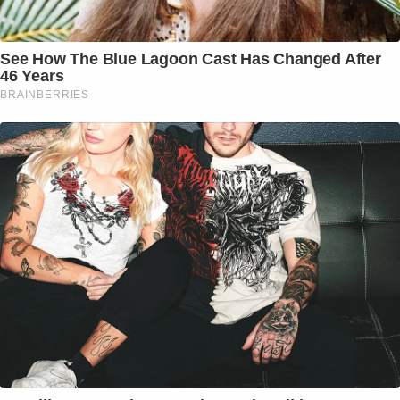
See How The Blue Lagoon Cast Has Changed After
46 Years
BRAINBERRIES