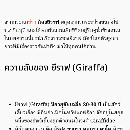
จากกระแส
ข่าว
น้องยีราฟ
หลุดจากรถระหว่างขนส่งไป
ปราจีนบุรี และได้พบตัวนอนเสียชีวิตอยู่ริมคูน้ำข้างถนน
ในบทความนี้ขอนำเรื่องราวของยีราฟ สัตว์โลกตัวสูงขา
ยาวที่มีเรื่องราวอันน่าทึ่ง มาให้ทุกคนได้อ่าน
ความลับของ ยีราฟ (Giraffa)
ยีราฟ (Giraffa)
มีอายุขัยเฉลี่ย 20-30 ปี
เป็นสัตว์
เคี้ยวเอื้อง มีถิ่นกำเนิดในทวีปแอฟริกา จัดอยู่ในสกุล
หนึ่งของสัตว์เลี้ยงลูกด้วยนมในวงศ์ Giraffidae
มีลักษณะเด่น คือ
ตัวสูง ขายาว คอยาว ตาโต
มีเขา