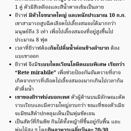
1 คู่ ตัวมีสีเหลืองและสีน้ำตาลเข้มเป็นลาย
ยีราฟ
มีหัวใจขนาดใหญ่ และหนักประมาณ 10 ก.ก
.
เขาสามารถสูบฉีดเลือดไปเลี้ยงสมองได้มากกว่า
มนุษย์ถึง 3 เท่า เพื่อไปเลี้ยงสมองที่อยู่สูงขึ้นไป
ประมาณ 8 ฟุต
เวลาที่ยีราฟต้อง
ก้มไปดื่มน้ำค่อนข้างลำบาก
ต้อง
แบะขาออก
ยีราฟ จึงมี
ระบบไหลเวียนโลหิตแบบพิเศษ เรียกว่า
“Rete mirabile”
เพื่อช่วยป้องกันอันตรายที่อาจ
เกิดจากการที่เลือดไปเลี้ยงสมองมากเกินไปเวลาก้ม
ตัวดื่มน้ำ
เขาของยีราฟบ่งบอกเพศ
ตัวผู้ด้านบนมีลักษณะตัด
ราบเรียบและมีความใหญ่อวบกว่า ขณะที่ของตัวเมีย
จะมีขนสีดำปกคลุมเห็นเป็นพุ่มชัดเจน
เป็นสัตว์ที่กินพืช กินได้ทั้งหญ้าที่ขึ้นอยู่กับพื้น และ
พุ่มไม้สูง ๆ โดย
กินอาหารเฉลี่ยวันละ 20-30