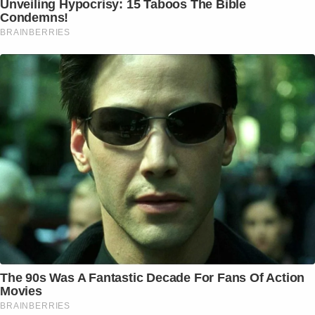
Unveiling Hypocrisy: 15 Taboos The Bible
Condemns!
BRAINBERRIES
The 90s Was A Fantastic Decade For Fans Of Action
Movies
BRAINBERRIES