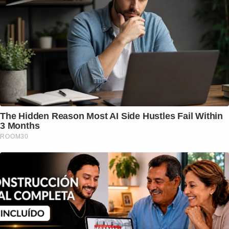
The Hidden Reason Most AI Side Hustles Fail Within
3 Months
ROOM30