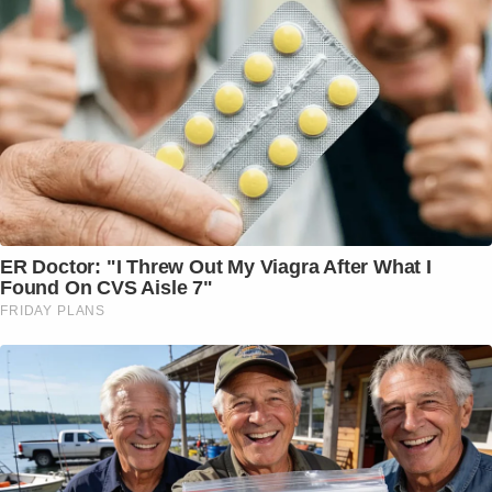
ER Doctor: "I Threw Out My Viagra After What I
Found On CVS Aisle 7"
FRIDAY PLANS