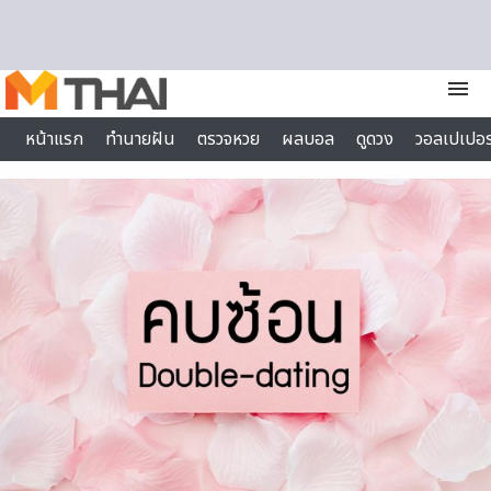
Skip to content
menu
หน้าแรก
ทำนายฝัน
ตรวจหวย
ผลบอล
ดูดวง
วอลเปเปอร
ไลฟ์สไตล์